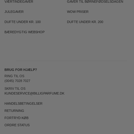
VÆRTINDEGAVER
GAVER TIL BØRNEFØDSELSDAGEN
JULEGAVER
WOW PRISER
DUFTE UNDER KR. 100
DUFTE UNDER KR. 200
BÆREDYGTIG WEBSHOP
BRUG FOR HJÆLP?
RING TIL OS
(0045) 7028 7027
SKRIV TIL OS
KUNDESERVICE@BILLIGPARFUME.DK
HANDELSBETINGELSER
RETURNING
FORTRYD KØB
ORDRE STATUS