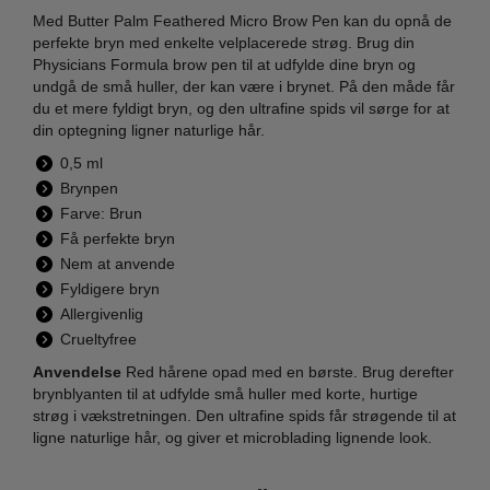
Med Butter Palm Feathered Micro Brow Pen kan du opnå de
perfekte bryn med enkelte velplacerede strøg. Brug din
Physicians Formula brow pen til at udfylde dine bryn og
undgå de små huller, der kan være i brynet. På den måde får
du et mere fyldigt bryn, og den ultrafine spids vil sørge for at
din optegning ligner naturlige hår.
0,5 ml
Brynpen
Farve: Brun
Få perfekte bryn
Nem at anvende
Fyldigere bryn
Allergivenlig
Crueltyfree
Anvendelse
Red hårene opad med en børste. Brug derefter
brynblyanten til at udfylde små huller med korte, hurtige
strøg i vækstretningen. Den ultrafine spids får strøgende til at
ligne naturlige hår, og giver et microblading lignende look.