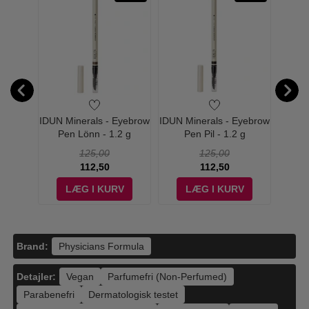
ula -
IDUN Minerals - Eyebrow
IDUN Minerals - Eyebrow
Phys
tter
Pen Lönn - 1.2 g
Pen Pil - 1.2 g
Butter
nkissed
Powder
125,00
125,00
112,50
112,50
V
LÆG I KURV
LÆG I KURV
Brand:
Physicians Formula
Detajler:
Vegan
Parfumefri (Non-Perfumed)
Parabenefri
Dermatologisk testet