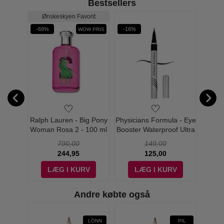
Bestsellers
Ønskeskyen Favorit
-69%
-16%
-19%
WOW PRIS
ula -
Ralph Lauren - Big Pony
Physicians Formula - Eye
Phys
3in1
Woman Rosa 2 - 100 ml
Booster Waterproof Ultra
Mine
19,5 g
- Edt
Fine Liquid Eyeliner -
Setter
790,00
149,00
Black
244,95
125,00
V
LÆG I KURV
LÆG I KURV
Andre købte også
-15%
LÖNN
PIL