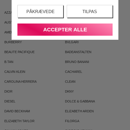
PÅKRÆVEDE
TILPAS
AZZARO
ARIANA GRANDE
AUSTRALIAN GOLD
AUSTRALIAN BODYCARE
ACCEPTER ALLE
AMERICAN CREW
ARMAF
BURBERRY
BVLGARI
BEAUTE PACIFIQUE
BADEANSTALTEN
B.TAN
BRUNO BANANI
CALVIN KLEIN
CACHAREL
CAROLINA HERRERA
CLEAN
DIOR
DKNY
DIESEL
DOLCE & GABBANA
DAVID BECKHAM
ELIZABETH ARDEN
ELIZABETH TAYLOR
FILORGA