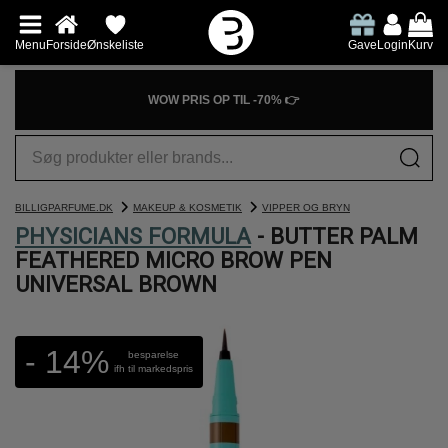
Menu
Forside
Ønskeliste
Gave
Login
Kurv
WOW PRIS OP TIL -70% 👉
BILLIGPARFUME.DK
MAKEUP & KOSMETIK
VIPPER OG BRYN
PHYSICIANS FORMULA
- BUTTER PALM
FEATHERED MICRO BROW PEN
UNIVERSAL BROWN
- 14%
besparelse
ifh til markedspris