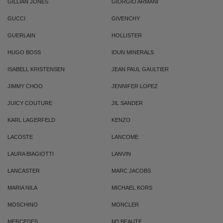
GILLIAN JONES
GIORGIO ARMANI
GUCCI
GIVENCHY
GUERLAIN
HOLLISTER
HUGO BOSS
IDUN MINERALS
ISABELL KRISTENSEN
JEAN PAUL GAULTIER
JIMMY CHOO
JENNIFER LOPEZ
JUICY COUTURE
JIL SANDER
KARL LAGERFELD
KENZO
LACOSTE
LANCOME
LAURA BIAGIOTTI
LANVIN
LANCASTER
MARC JACOBS
MARIA NILA
MICHAEL KORS
MOSCHINO
MONCLER
MERCEDES
M2 BEAUTE