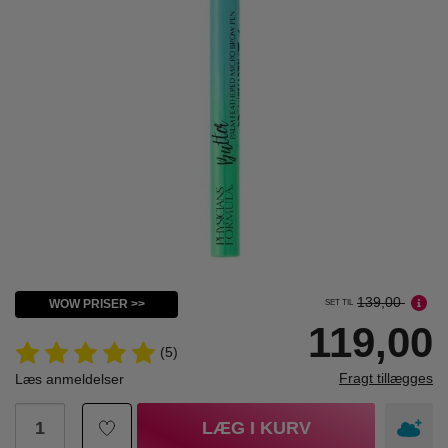
139,00
WOW PRISER >>
SET TIL
119,00
(5)
Fragt tillægges
Læs anmeldelser
LÆG I KURV