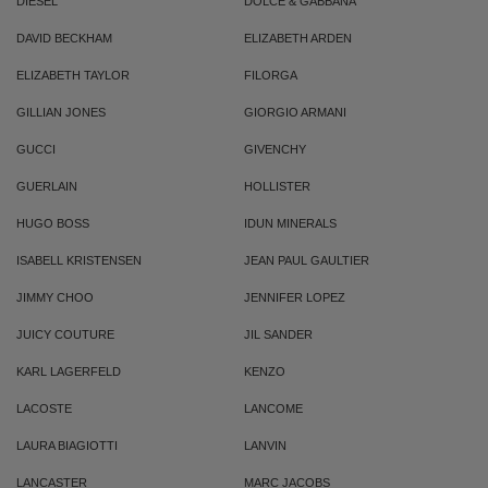
DIESEL
DOLCE & GABBANA
DAVID BECKHAM
ELIZABETH ARDEN
ELIZABETH TAYLOR
FILORGA
GILLIAN JONES
GIORGIO ARMANI
GUCCI
GIVENCHY
GUERLAIN
HOLLISTER
HUGO BOSS
IDUN MINERALS
ISABELL KRISTENSEN
JEAN PAUL GAULTIER
JIMMY CHOO
JENNIFER LOPEZ
JUICY COUTURE
JIL SANDER
KARL LAGERFELD
KENZO
LACOSTE
LANCOME
LAURA BIAGIOTTI
LANVIN
LANCASTER
MARC JACOBS