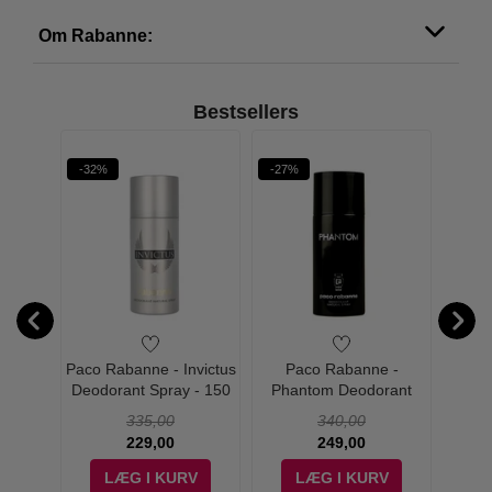
Om Rabanne:
Bestsellers
-32%
-27%
-24%
Million
Paco Rabanne - Invictus
Paco Rabanne -
Paco 
 - 150
Deodorant Spray - 150
Phantom Deodorant
Gold 
1 Million:
ml
Spray - 150 ml
S
335,00
340,00
229,00
249,00
V
LÆG I KURV
LÆG I KURV
Lady Million