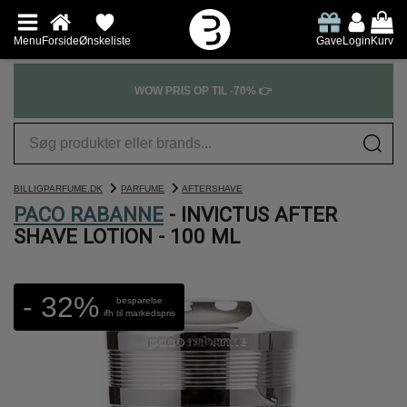
Menu
Forside
Ønskeliste
Gave
Login
Kurv
WOW PRIS OP TIL -70% 👉
BILLIGPARFUME.DK
PARFUME
AFTERSHAVE
PACO RABANNE
- INVICTUS AFTER
SHAVE LOTION - 100 ML
- 32%
besparelse
ifh til markedspris