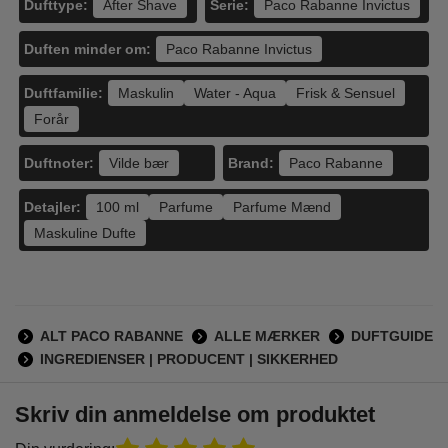
Dufttype:
Serie:
After Shave
Paco Rabanne Invictus
Duften minder om:
Paco Rabanne Invictus
Duftfamilie:
Maskulin
Water - Aqua
Frisk & Sensuel
Forår
Duftnoter:
Brand:
Vilde bær
Paco Rabanne
Detajler:
100 ml
Parfume
Parfume Mænd
Maskuline Dufte
ALT PACO RABANNE
ALLE MÆRKER
DUFTGUIDE
INGREDIENSER | PRODUCENT | SIKKERHED
Skriv din anmeldelse om produktet