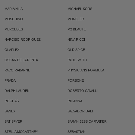
MARIA NILA
MICHAEL KORS
MOSCHINO
MONCLER
MERCEDES
M2 BEAUTE
NARCISO RODRIGUEZ
NINA RICCI
OLAPLEX
OLD SPICE
OSCAR DE LA RENTA
PAUL SMITH
PACO RABANNE
PHYSICIANS FORMULA
PRADA
PORSCHE
RALPH LAUREN
ROBERTO CAVALLI
ROCHAS
RIHANNA
SANEX
SALVADOR DALI
SATISFYER
SARAH JESSICA PARKER
STELLA MCCARTNEY
SEBASTIAN