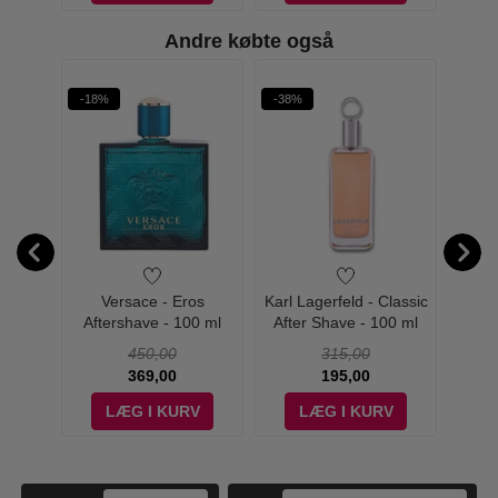
Andre købte også
Phantom
-18%
-38%
Olympéa
Blue
Versace - Eros
Karl Lagerfeld - Classic
H
ve - 100
Aftershave - 100 ml
After Shave - 100 ml
D'He
L
450,00
315,00
369,00
195,00
V
LÆG I KURV
LÆG I KURV