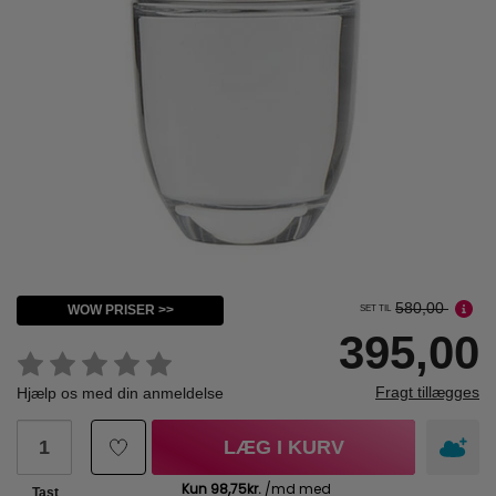
580,00
WOW PRISER >>
SET TIL
395,00
Fragt tillægges
Hjælp os med din anmeldelse
LÆG I KURV
Tast