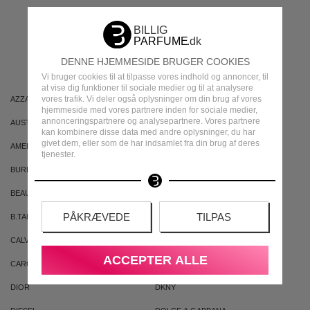
MEST POPULÆRE
MÆRKER
DENNE HJEMMESIDE BRUGER COOKIES
Vi bruger cookies til at tilpasse vores indhold og annoncer, til
at vise dig funktioner til sociale medier og til at analysere
vores trafik. Vi deler også oplysninger om din brug af vores
AZZARO
ARIANA GRANDE
hjemmeside med vores partnere inden for sociale medier,
annonceringspartnere og analysepartnere. Vores partnere
AUSTRALIAN GOLD
AUSTRALIAN BODYCARE
kan kombinere disse data med andre oplysninger, du har
givet dem, eller som de har indsamlet fra din brug af deres
AMERICAN CREW
ARMAF
tjenester.
BURBERRY
BVLGARI
BEAUTE PACIFIQUE
BADEANSTALTEN
PÅKRÆVEDE
TILPAS
B.TAN
BRUNO BANANI
CALVIN KLEIN
CACHAREL
ACCEPTER ALLE
CAROLINA HERRERA
CLEAN
DIOR
DKNY