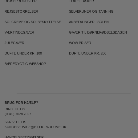
REJSEPRODUKTER
TOILETTASKER
REJSESTØRRELSER
SELVBRUNER OG TANNING
SOLCREME OG SOLBESKYTTELSE
ANBEFALINGER I SOLEN
VÆRTINDEGAVER
GAVER TIL BØRNEFØDSELSDAGEN
JULEGAVER
WOW PRISER
DUFTE UNDER KR. 100
DUFTE UNDER KR. 200
BÆREDYGTIG WEBSHOP
BRUG FOR HJÆLP?
RING TIL OS
(0045) 7028 7027
SKRIV TIL OS
KUNDESERVICE@BILLIGPARFUME.DK
HANDELSBETINGELSER