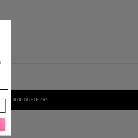
f
e
,
OVER 4000 DUFTE OG
KØNHEDSPRODUKTER