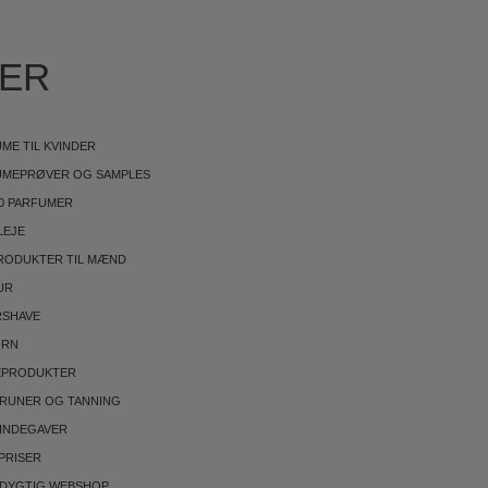
IER
ME TIL KVINDER
UMEPRØVER OG SAMPLES
0 PARFUMER
LEJE
RODUKTER TIL MÆND
UR
RSHAVE
ØRN
EPRODUKTER
BRUNER OG TANNING
INDEGAVER
PRISER
DYGTIG WEBSHOP