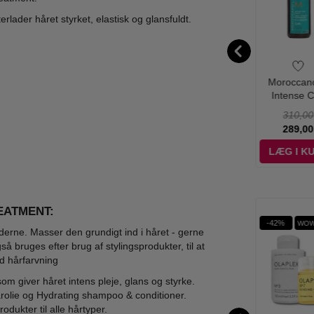
terlader håret styrket, elastisk og glansfuldt.
ccanoil - Dry
Moroccanoil -
Moroccanoil -
Moroccano
mpoo Light
Treatment Mist -
Extra Volume
Intense C
nes Travel
100 ml
Shampoo - 70 ml
Cream - 30
109,00
390,00
110,00
310,00
ray - 65 ml
99,00
375,00
99,00
289,00
ÆG I KURV
LÆG I KURV
LÆG I KURV
LÆG I K
Ønskeskyen Favorit
EATMENT:
%
-50%
-41%
-42%
WOW PRIS
WOW
derne. Masser den grundigt ind i håret - gerne
så bruges efter brug af stylingsprodukter, til at
 ved hårfarvning
m giver håret intens pleje, glans og styrke.
rolie og Hydrating shampoo & conditioner.
dukter til alle hårtyper.