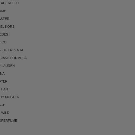
 LAGERFELD
OME
ASTER
AEL KORS
EDES
RICCI
 DE LA RENTA
CIANS FORMULA
H LAUREN
NNA
FYER
TIAN
RRY MUGLER
ACE
 WILD
OPERFUME