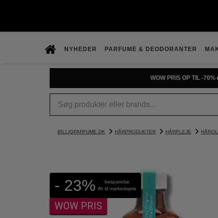
NYHEDER
PARFUME & DEODORANTER
MA
WOW PRIS OP TIL -70% 
BILLIGPARFUME.DK
HÅRPRODUKTER
HÅRPLEJE
HÅROL
- 23%
besparelse
ifh til markedspris
WOW PRIS