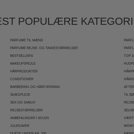
ST POPULÆRE KATEGOR
PARFUME TIL MÆND
PARFU
PARFUME REJSE- OG TASKESTØRRELSER
PARF
BESTSELLERS
TOP 1
MAKEUPSPEJLE
HUDP
HÅRPRODUKTER
HÅRP
CONDITIONER
HÅRK
BARBERING OG HÅRFJERNING
AFTE
SKÆGPLEJE
TIL B
SEX OG SAMLIV
REJS
REJSESTØRRELSER
SELV
ANBEFALINGER I SOLEN
VÆRT
JULEGAVER
WOW 
DUFTE UNDER KR. 200
BÆRE