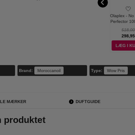
ada - Brisa
French Avenue -
Rochas - Eau de
Olaplex - No 
ana Eau de
Liquid Brun Eau de
Rochas Shower
Perfector 10
lette - 50 ml
Parfum - 100 ml
Gel - 500 ml
No 7 Bondin
515,00
500,00
365,00
518,00
30 ml
179,00
248,95
215,00
298,95
ÆG I KURV
LÆG I KURV
LÆG I KURV
LÆG I K
Brand:
Type:
Moroccanoil
Wow Pris
LLE MÆRKER
DUFTGUIDE
m produktet