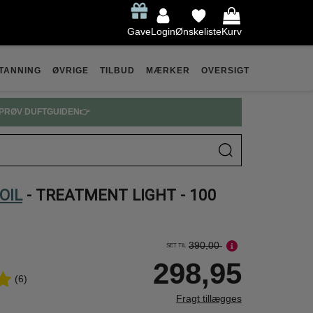
Gave
Login
Ønskeliste
Kurv
TANNING
ØVRIGE
TILBUD
MÆRKER
OVERSIGT
PRØV DUFTGUIDEN👉
OIL
- TREATMENT LIGHT - 100
390,00
SET TIL
298,95
(6)
Fragt tillægges