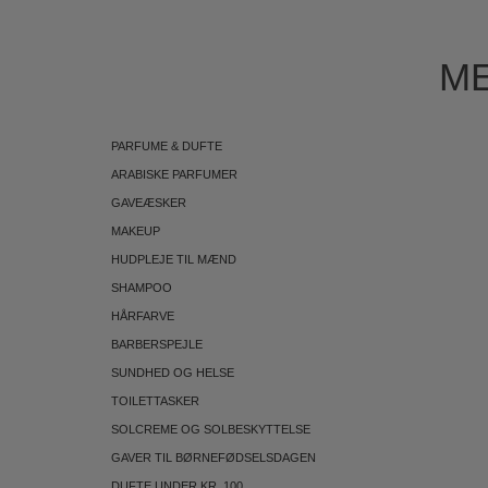
ME
PARFUME & DUFTE
ARABISKE PARFUMER
GAVEÆSKER
MAKEUP
HUDPLEJE TIL MÆND
SHAMPOO
HÅRFARVE
BARBERSPEJLE
SUNDHED OG HELSE
TOILETTASKER
SOLCREME OG SOLBESKYTTELSE
GAVER TIL BØRNEFØDSELSDAGEN
DUFTE UNDER KR. 100