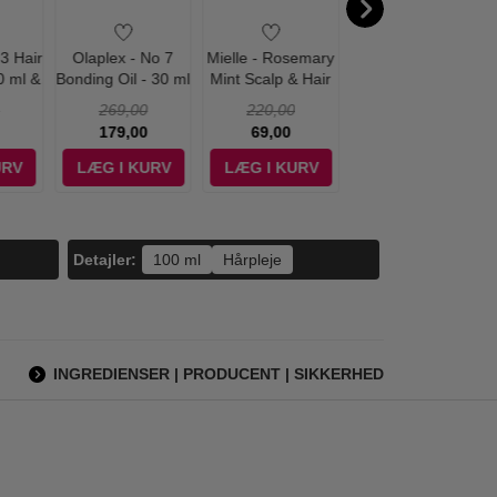
3 Hair
Olaplex - No 7
Mielle - Rosemary
Nuxe - Kropsolie -
0 ml &
Bonding Oil - 30 ml
Mint Scalp & Hair
Body Oil - 50 ml
g Oil
Strengthening Oil -
269,00
220,00
210,00
59 ml
179,00
69,00
139,00
URV
LÆG I KURV
LÆG I KURV
LÆG I KURV
Detajler:
100 ml
Hårpleje
INGREDIENSER | PRODUCENT | SIKKERHED