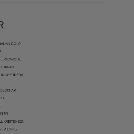
R
RALIAN GOLD
F
E PACIFIQUE
O BANANI
LINA HERRERA
 BECKHAM
RGA
I
STER
LL KRISTENSEN
FER LOPEZ