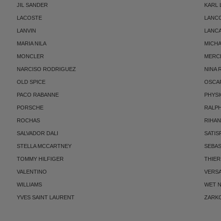
JIL SANDER
KARL
LACOSTE
LANC
LANVIN
LANC
MARIA NILA
MICH
MONCLER
MERC
NARCISO RODRIGUEZ
NINA 
OLD SPICE
OSCAR
PACO RABANNE
PHYSI
PORSCHE
RALP
ROCHAS
RIHA
SALVADOR DALI
SATIS
STELLA MCCARTNEY
SEBAS
TOMMY HILFIGER
THIE
VALENTINO
VERS
WILLIAMS
WET N
YVES SAINT LAURENT
ZARK