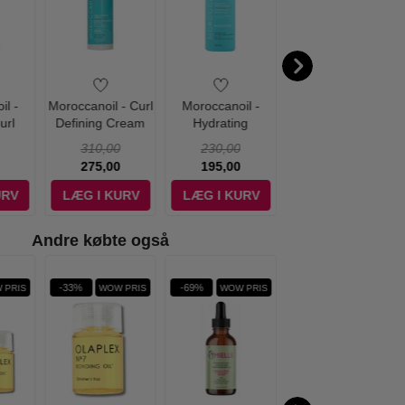
il -
Moroccanoil - Curl
Moroccanoil -
Moroccanoil - Frizz
url
Defining Cream
Hydrating
Shield Spray - 160
0 ml
250 ml
shampoo - 250 ml
ml
310,00
230,00
260,00
275,00
195,00
249,00
URV
LÆG I KURV
LÆG I KURV
LÆG I KURV
Andre købte også
-33%
-69%
-34%
 PRIS
WOW PRIS
WOW PRIS
WOW PRIS