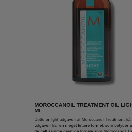
MOROCCANOIL TREATMENT OIL LIGH
ML
Dette er light udgaven af Moroccanoil Treatment hårolin
udgaven har en meget lettere formel, som betyder at l
de helt samme gavnlige fordele som Moroccanoil Tr