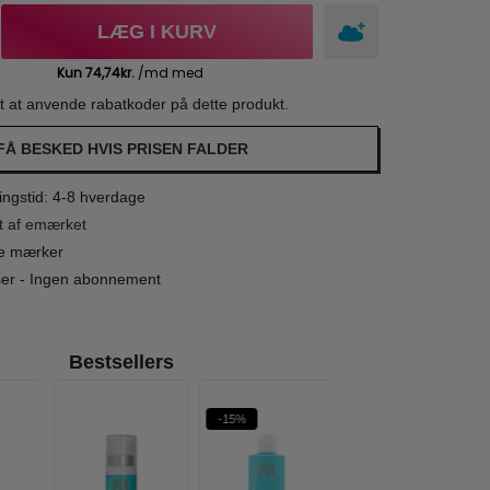
LÆG I KURV
gt at anvende rabatkoder på dette produkt.
FÅ BESKED HVIS PRISEN FALDER
ngstid: 4-8 hverdage
t af emærket
le mærker
iser - Ingen abonnement
Bestsellers
-15%