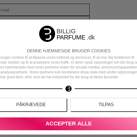
DENNE HJEMMESIDE BRUGER COOKIES
bruger cookies til at tilpasse vores indhold og annoncer, til at vise dig funktioner til
iale medier og til at analysere vores trafik. Vi deler også oplysninger om din brug a
res hjemmeside med vores partnere inden for sociale medier, annonceringspartner
 analysepartnere. Vores partnere kan kombinere disse data med andre oplysninger
har givet dem, eller som de har indsamlet fra din brug af deres tjenester.
DEN
DANSK E-MÆRKET WEBSHOP
PÅKRÆVEDE
TILPAS
S
ACCEPTER ALLE