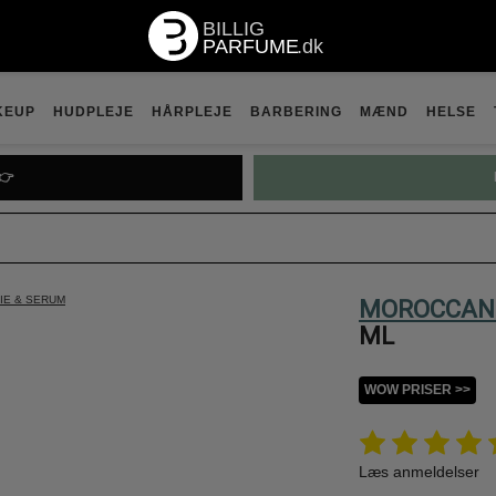
KEUP
HUDPLEJE
HÅRPLEJE
BARBERING
MÆND
HELSE
👉
IE & SERUM
MOROCCAN
ML
WOW PRISER >>
Læs anmeldelser