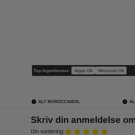
Nuxe - Kropsolie -
Volare - Moroccan
Esc
Body Oil - 50 ml
Dream Eau de
Cub
Parfum - 100 ml
Toi
210,00
400,00
139,00
298,95
LÆG I KURV
LÆG I KURV
L
Top Ingredienser:
Argan Oil
Moroccan Oil
ALT MOROCCANOIL
A
Skriv din anmeldelse o
Din vurdering: