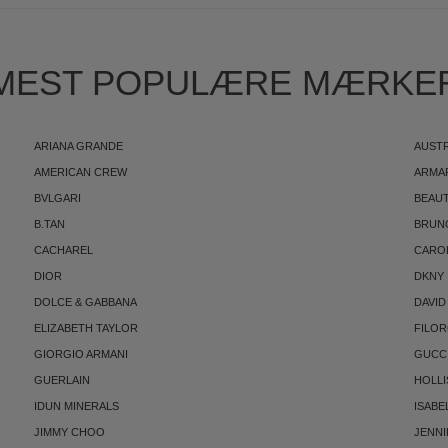
MEST POPULÆRE MÆRKE
ARIANA GRANDE
AUST
AMERICAN CREW
ARMA
BVLGARI
BEAUT
B.TAN
BRUN
CACHAREL
CARO
DIOR
DKNY
DOLCE & GABBANA
DAVID
ELIZABETH TAYLOR
FILO
GIORGIO ARMANI
GUCC
GUERLAIN
HOLLI
IDUN MINERALS
ISABE
JIMMY CHOO
JENNI