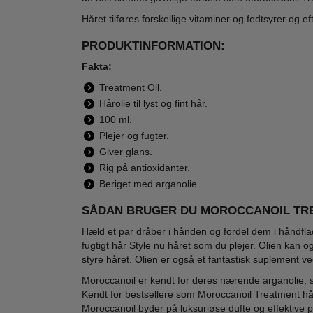
Håret tilføres forskellige vitaminer og fedtsyrer og ef
PRODUKTINFORMATION:
Fakta:
Moroccanoil -
Moroccanoil -
Moro
Treatment Oil.
Treatment Hair Oil
Treatment Purple
Sha
Hårolie til lyst og fint hår.
- 50 ml
Hair Oil Blonde
To
290,00
300,00
100 ml.
Hair - 50 ml
Sp
249,00
269,00
Plejer og fugter.
LÆG I KURV
LÆG I KURV
L
Giver glans.
Rig på antioxidanter.
Beriget med arganolie.
SÅDAN BRUGER DU MOROCCANOIL TR
-34%
-25%
-65
WOW PRIS
Hæld et par dråber i hånden og fordel dem i håndfla
fugtigt hår Style nu håret som du plejer. Olien kan og
styre håret. Olien er også et fantastisk suplement
Moroccanoil er kendt for deres nærende arganolie, so
Kendt for bestsellere som Moroccanoil Treatment hå
Moroccanoil byder på luksuriøse dufte og effektive pro