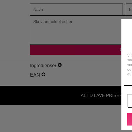
Vi 
soc
vo
Ingredienser
og
du 
EAN
ALTID LAVE PRISER - U
ABONNEMENT