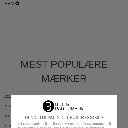
EAN
MEST POPULÆRE
MÆRKER
AZZARO
ARIANA GRANDE
AUSTRALIAN GOLD
AUSTRALIAN BODYCARE
AMERICAN CREW
ARMAF
DENNE HJEMMESIDE BRUGER COOKIES
Vi bruger cookies til at tilpasse vores indhold og annoncer, til
BURBERRY
BVLGARI