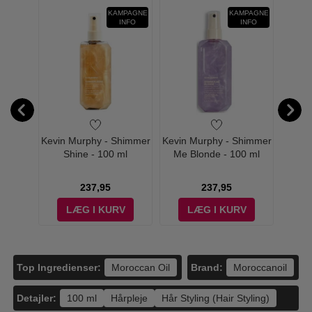
KAMPAGNE
KAMPAGNE
-24%
INFO
INFO
 Acqua
Kevin Murphy - Shimmer
Kevin Murphy - Shimmer
Eleve
 - 100
Shine - 100 ml
Me Blonde - 100 ml
Me Sh
237,95
237,95
V
LÆG I KURV
LÆG I KURV
Top Ingredienser:
Brand:
Moroccan Oil
Moroccanoil
Detajler:
100 ml
Hårpleje
Hår Styling (Hair Styling)