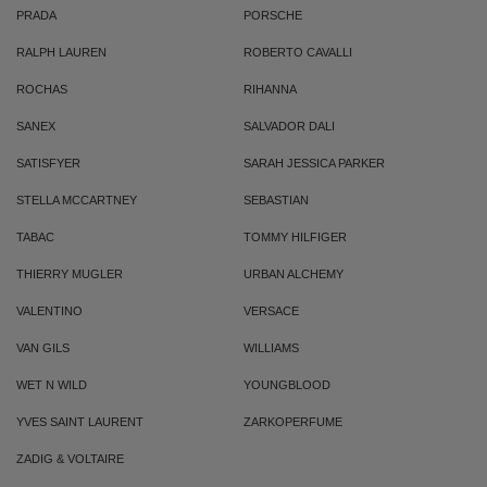
PRADA
PORSCHE
RALPH LAUREN
ROBERTO CAVALLI
ROCHAS
RIHANNA
SANEX
SALVADOR DALI
SATISFYER
SARAH JESSICA PARKER
STELLA MCCARTNEY
SEBASTIAN
TABAC
TOMMY HILFIGER
THIERRY MUGLER
URBAN ALCHEMY
VALENTINO
VERSACE
VAN GILS
WILLIAMS
WET N WILD
YOUNGBLOOD
YVES SAINT LAURENT
ZARKOPERFUME
ZADIG & VOLTAIRE