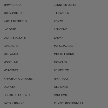
JIMMY CHOO
JENNIFER LOPEZ
JUICY COUTURE
JIL SANDER
KARL LAGERFELD
KENZO
LACOSTE
LANCOME
LAURA BIAGIOTTI
LANVIN
LANCASTER
MARC JACOBS
MARIA NILA
MICHAEL KORS
MOSCHINO
MONCLER
MERCEDES
M2 BEAUTE
NARCISO RODRIGUEZ
NINA RICCI
OLAPLEX
OLD SPICE
OSCAR DE LA RENTA
PAUL SMITH
PACO RABANNE
PHYSICIANS FORMULA