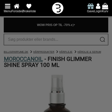
Menu
Forside
Ønskeliste
Gave
Login
Kurv
WOW PRIS OP TIL -70% 👉
BILLIGPARFUME.DK
HÅRPRODUKTER
HÅRPLEJE
HÅROLIE & SERUM
MOROCCANOIL
- FINISH GLIMMER
SHINE SPRAY 100 ML