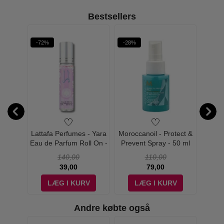
Bestsellers
-72%
-28%
eatment
Lattafa Perfumes - Yara
Moroccanoil - Protect &
Mor
l
Eau de Parfum Roll On -
Prevent Spray - 50 ml
Contr
10 ml
140,00
110,00
39,00
79,00
V
LÆG I KURV
LÆG I KURV
Andre købte også