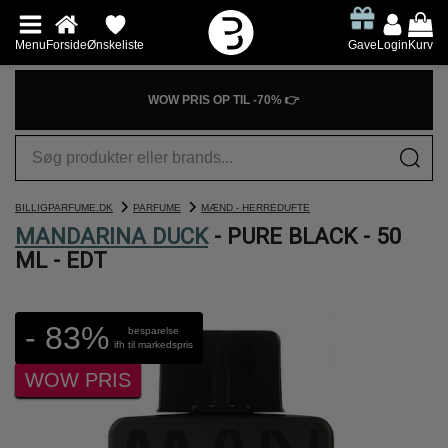
Menu
Forside
Ønskeliste
Gave
Login
Kurv
WOW PRIS OP TIL -70% 👉
BILLIGPARFUME.DK
PARFUME
MÆND - HERREDUFTE
MANDARINA DUCK
- PURE BLACK - 50
ML - EDT
- 83%
besparelse
ifh til markedspris
WOW PRIS