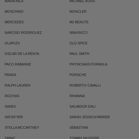
MARIA NILA
MICHAEL KORS
MOSCHINO
MONCLER
MERCEDES
M2 BEAUTE
NARCISO RODRIGUEZ
NINA RICCI
OLAPLEX
OLD SPICE
OSCAR DE LA RENTA
PAUL SMITH
PACO RABANNE
PHYSICIANS FORMULA
PRADA
PORSCHE
RALPH LAUREN
ROBERTO CAVALLI
ROCHAS
RIHANNA
SANEX
SALVADOR DALI
SATISFYER
SARAH JESSICA PARKER
STELLA MCCARTNEY
SEBASTIAN
TABAC
TOMMY HILFIGER