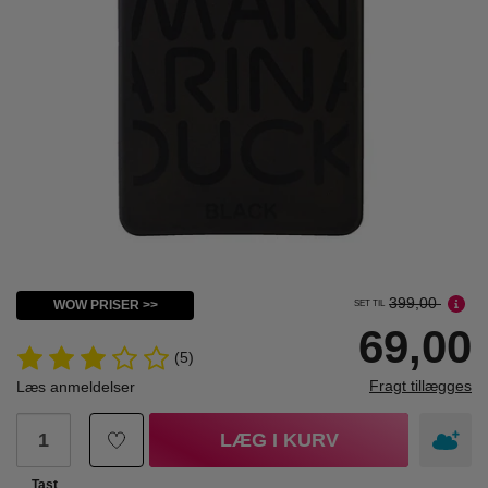
399,00
WOW PRISER >>
SET TIL
69,00
(5)
Fragt tillægges
Læs anmeldelser
LÆG I KURV
Tast