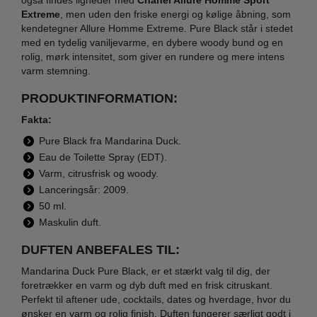
også findes ligheder med
Chanel Allure Homme Sport
Extreme
, men uden den friske energi og kølige åbning, som
kendetegner Allure Homme Extreme. Pure Black står i stedet
med en tydelig vaniljevarme, en dybere woody bund og en
rolig, mørk intensitet, som giver en rundere og mere intens
varm stemning.
PRODUKTINFORMATION:
Fakta:
Pure Black fra Mandarina Duck.
Eau de Toilette Spray (EDT).
Varm, citrusfrisk og woody.
Lanceringsår: 2009.
50 ml.
Maskulin duft.
DUFTEN ANBEFALES TIL:
Mandarina Duck Pure Black, er et stærkt valg til dig, der
foretrækker en varm og dyb duft med en frisk citruskant.
Perfekt til aftener ude, cocktails, dates og hverdage, hvor du
ønsker en varm og rolig finish. Duften fungerer særligt godt i