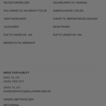
REJSESTØRRELSER
SELVBRUNER OG TANNING
SOLCREME OG SOLBESKYTTELSE
ANBEFALINGER I SOLEN
VÆRTINDEGAVER
GAVER TIL BØRNEFØDSELSDAGEN
JULEGAVER
WOW PRISER
DUFTE UNDER KR. 100
DUFTE UNDER KR. 200
BÆREDYGTIG WEBSHOP
BRUG FOR HJÆLP?
RING TIL OS
(0045) 7028 7027
SKRIV TIL OS
KUNDESERVICE@BILLIGPARFUME.DK
HANDELSBETINGELSER
RETURNING