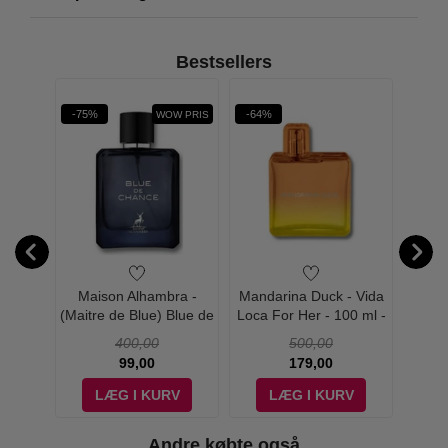
Bestsellers
rit
-75%
-64%
-58%
! PRIS
WOW PRIS
 - 100
Maison Alhambra -
Mandarina Duck - Vida
Manda
(Maitre de Blue) Blue de
Loca For Her - 100 ml -
Loca 
Chance - 100 ml - Edp
Edt
400,00
500,00
99,00
179,00
V
LÆG I KURV
LÆG I KURV
Andre købte også