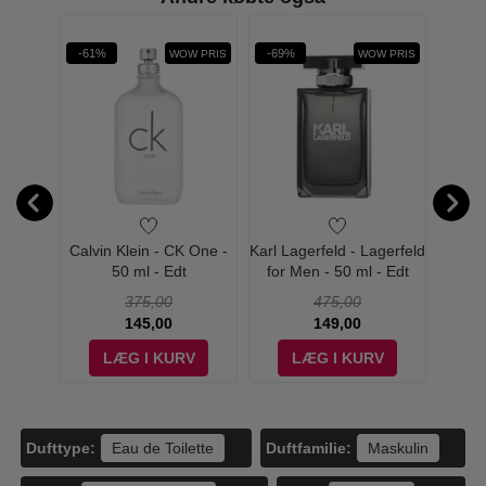
rit
-61%
-69%
-55%
W PRIS
WOW PRIS
WOW PRIS
Liquid
Calvin Klein - CK One -
Karl Lagerfeld - Lagerfeld
Hug
fum -
50 ml - Edt
for Men - 50 ml - Edt
One
375,00
475,00
145,00
149,00
V
LÆG I KURV
LÆG I KURV
Dufttype:
Duftfamilie:
Eau de Toilette
Maskulin