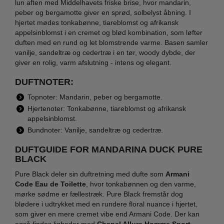
lun aften med Middelhavets friske brise, hvor mandarin,
peber og bergamotte giver en sprød, solbelyst åbning. I
hjertet mødes tonkabønne, tiareblomst og afrikansk
appelsinblomst i en cremet og blød kombination, som løfter
duften med en rund og let blomstrende varme. Basen samler
vanilje, sandeltræ og cedertræ i en tør, woody dybde, der
giver en rolig, varm afslutning - intens og elegant.
DUFTNOTER:
Topnoter: Mandarin, peber og bergamotte.
Hjertenoter: Tonkabønne, tiareblomst og afrikansk
appelsinblomst.
Bundnoter: Vanilje, sandeltræ og cedertræ.
DUFTGUIDE FOR MANDARINA DUCK PURE
BLACK
Pure Black deler sin duftretning med dufte som
Armani
Code Eau de Toilette
, hvor tonkabønnen og den varme,
mørke sødme er fællestræk. Pure Black fremstår dog
blødere i udtrykket med en rundere floral nuance i hjertet,
som giver en mere cremet vibe end Armani Code. Der kan