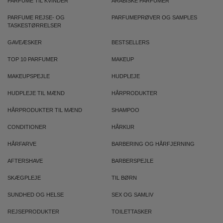
PARFUME TIL KVINDER
ARABISKE PARFUMER
PARFUME REJSE- OG
PARFUMEPRØVER OG SAMPLES
TASKESTØRRELSER
GAVEÆSKER
BESTSELLERS
TOP 10 PARFUMER
MAKEUP
MAKEUPSPEJLE
HUDPLEJE
HUDPLEJE TIL MÆND
HÅRPRODUKTER
HÅRPRODUKTER TIL MÆND
SHAMPOO
CONDITIONER
HÅRKUR
HÅRFARVE
BARBERING OG HÅRFJERNING
AFTERSHAVE
BARBERSPEJLE
SKÆGPLEJE
TIL BØRN
SUNDHED OG HELSE
SEX OG SAMLIV
REJSEPRODUKTER
TOILETTASKER