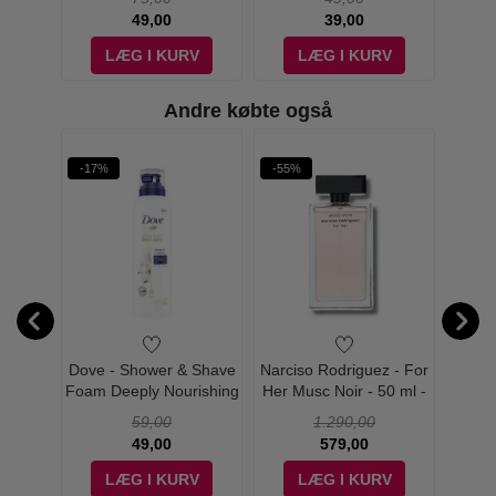
49,00
39,00
V
LÆG I KURV
LÆG I KURV
Andre købte også
-17%
-55%
-51%
grance
Dove - Shower & Shave
Narciso Rodriguez - For
Cerrut
Mist
Foam Deeply Nourishing
Her Musc Noir - 50 ml -
 236 ml
Cotton Oil Wash - 200 ml
Edp
59,00
1.290,00
49,00
579,00
V
LÆG I KURV
LÆG I KURV