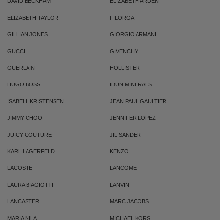
DAVID BECKHAM
ELIZABETH ARDEN
ELIZABETH TAYLOR
FILORGA
GILLIAN JONES
GIORGIO ARMANI
GUCCI
GIVENCHY
GUERLAIN
HOLLISTER
HUGO BOSS
IDUN MINERALS
ISABELL KRISTENSEN
JEAN PAUL GAULTIER
JIMMY CHOO
JENNIFER LOPEZ
JUICY COUTURE
JIL SANDER
KARL LAGERFELD
KENZO
LACOSTE
LANCOME
LAURA BIAGIOTTI
LANVIN
LANCASTER
MARC JACOBS
MARIA NILA
MICHAEL KORS