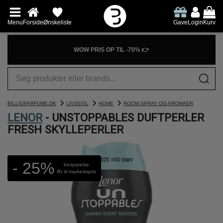
Menu
Forside
Ønskeliste
Gave
Login
Kurv
WOW PRIS OP TIL -70% 👉
BILLIGPARFUME.DK
LIVSSTIL
HOME
ROOM SPRAY OG AROMAER
LENOR
- UNSTOPPABLES DUFTPERLER
FRESH SKYLLEPERLER
- 25%
besparelse
ifh til markedspris