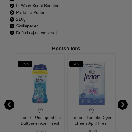
In Wash Scent Booster
Parfume Perler
210g
Skylleperler
Duft til tøj og vasketøj
Bestsellers
-35%
-20%
-29%
Water
Lenor - Unstoppables
Lenor - Tumble Dryer
Lenor
 - 1000
Duftperler April Fresh
Sheets April Fresh
Wrink
Skylleperler - 195 g
B
75,00
49,00