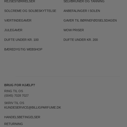
REJSESTØRRELSER
SELVBRUNER OG TANNING
SOLCREME OG SOLBESKYTTELSE
ANBEFALINGER I SOLEN
VÆRTINDEGAVER
GAVER TIL BØRNEFØDSELSDAGEN
JULEGAVER
WOW PRISER
DUFTE UNDER KR. 100
DUFTE UNDER KR. 200
BÆREDYGTIG WEBSHOP
BRUG FOR HJÆLP?
RING TIL OS
(0045) 7028 7027
SKRIV TIL OS
KUNDESERVICE@BILLIGPARFUME.DK
HANDELSBETINGELSER
RETURNING