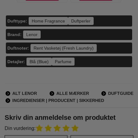
Dufttype:
Home Fragrance
Duftperler
Brand:
Lenor
Duftnoter:
Rent Vasketøj (Fresh Laundry)
Detajler:
Blå (Blue)
Parfume
ALT LENOR
ALLE MÆRKER
DUFTGUIDE
INGREDIENSER | PRODUCENT | SIKKERHED
Skriv din anmeldelse om produktet
Din vurdering: