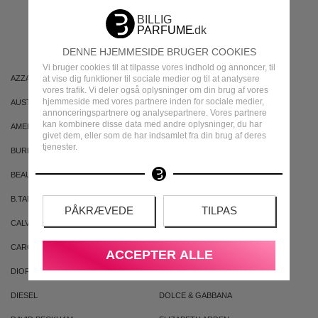
MÆRKER
DENNE HJEMMESIDE BRUGER COOKIES
Vi bruger cookies til at tilpasse vores indhold og annoncer, til
at vise dig funktioner til sociale medier og til at analysere
AZZARO
ARIANA GRANDE
vores trafik. Vi deler også oplysninger om din brug af vores
hjemmeside med vores partnere inden for sociale medier,
AUSTRALIAN GOLD
AUSTRALIAN BODYCARE
annonceringspartnere og analysepartnere. Vores partnere
kan kombinere disse data med andre oplysninger, du har
AMERICAN CREW
ARMAF
givet dem, eller som de har indsamlet fra din brug af deres
tjenester.
BURBERRY
BVLGARI
BEAUTE PACIFIQUE
BADEANSTALTEN
B.TAN
BRUNO BANANI
PÅKRÆVEDE
TILPAS
CALVIN KLEIN
CACHAREL
CAROLINA HERRERA
CLEAN
ACCEPTER ALLE
DIOR
DKNY
DIESEL
DOLCE & GABBANA