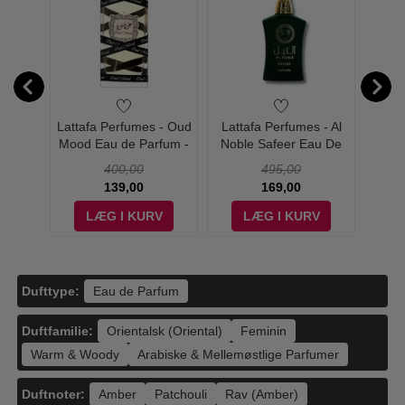
es -
Lattafa Perfumes - Oud
Lattafa Perfumes - Al
Lat
rfum -
Mood Eau de Parfum -
Noble Safeer Eau De
Opu
100 ml
Parfum - 100 ml
Pa
400,00
495,00
139,00
169,00
V
LÆG I KURV
LÆG I KURV
Dufttype:
Eau de Parfum
Duftfamilie:
Orientalsk (Oriental)
Feminin
Warm & Woody
Arabiske & Mellemøstlige Parfumer
Duftnoter:
Amber
Patchouli
Rav (Amber)