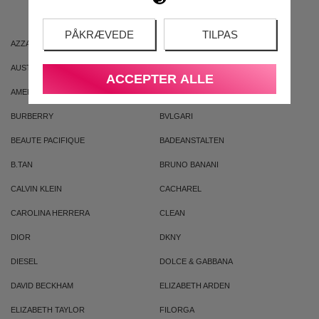
PÅKRÆVEDE
TILPAS
AZZARO
ARIANA GRANDE
AUSTRALIAN GOLD
AUSTRALIAN BODYCARE
ACCEPTER ALLE
AMERICAN CREW
ARMAF
BURBERRY
BVLGARI
BEAUTE PACIFIQUE
BADEANSTALTEN
B.TAN
BRUNO BANANI
CALVIN KLEIN
CACHAREL
CAROLINA HERRERA
CLEAN
DIOR
DKNY
DIESEL
DOLCE & GABBANA
DAVID BECKHAM
ELIZABETH ARDEN
ELIZABETH TAYLOR
FILORGA