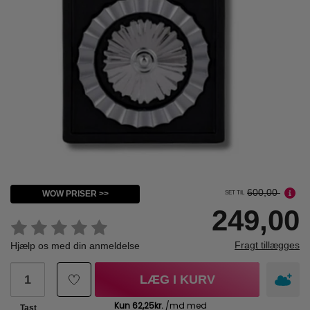
600,00
WOW PRISER >>
SET TIL
249,00
Fragt tillægges
Hjælp os med din anmeldelse
LÆG I KURV
Tast