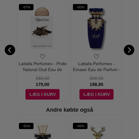
-67%
-60%
-62%
W PRIS
 - Qaed
Lattafa Perfumes - Pride
Lattafa Perfumes -
Lat
 - Edp
Natural Oud Eau de
Emaan Eau de Parfum -
Khamr
Parfum - 100 ml
100 ml
Pa
550,00
500,00
179,00
198,95
V
LÆG I KURV
LÆG I KURV
Andre købte også
-65%
-66%
-68%