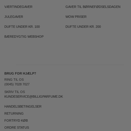
VÆRTINDEGAVER
GAVER TIL BØRNEFØDSELSDAGEN
JULEGAVER
WOW PRISER
DUFTE UNDER KR. 100
DUFTE UNDER KR. 200
BÆREDYGTIG WEBSHOP
BRUG FOR HJÆLP?
RING TIL OS
(0045) 7028 7027
SKRIV TIL OS
KUNDESERVICE@BILLIGPARFUME.DK
HANDELSBETINGELSER
RETURNING
FORTRYD KØB
ORDRE STATUS