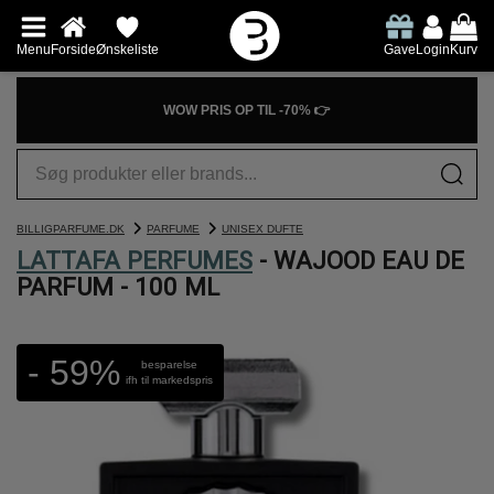
Menu
Forside
Ønskeliste
Gave
Login
Kurv
WOW PRIS OP TIL -70% 👉
BILLIGPARFUME.DK
PARFUME
UNISEX DUFTE
LATTAFA PERFUMES
- WAJOOD EAU DE
PARFUM - 100 ML
- 59%
besparelse
ifh til markedspris