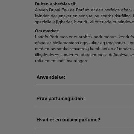
Duften anbefales til:
Ajayeb Dubai Eau de Parfum er den perfekte aften- o
Lattafa Perfumes -
Lattafa Perfumes -
Latta
kvinder, der ønsker en sensuel og stærk udstråling. D
Opulent Oud Eau
Angham Eau de
Mas
specielle lejligheder, hvor du vil efterlade et mindevæ
de Parfum - 100
Parfum - 100 ml
De 
400,00
575,00
Om mærket:
ml
129,00
179,00
Lattafa Perfumes er et arabisk parfumehus, kendt for
afspejler Mellemøstens rige kultur og traditioner. Lat
LÆG I KURV
LÆG I KURV
L
med en bemærkelsesværdig kombination af moderne og
tilbyde deres kunder en uforglemmelig duftoplevelse
raffinement ind i hverdagen.
Anvendelse:
Prøv parfumeguiden:
Hvad er en unisex parfume?