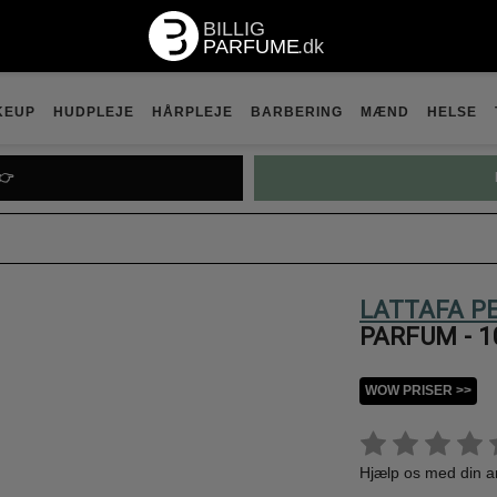
KEUP
HUDPLEJE
HÅRPLEJE
BARBERING
MÆND
HELSE
👉
LATTAFA P
PARFUM - 1
WOW PRISER >>
Hjælp os med din 