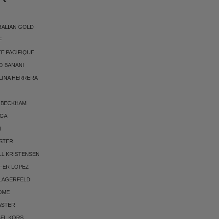
RALIAN GOLD
F
E PACIFIQUE
O BANANI
LINA HERRERA
 BECKHAM
RGA
I
STER
LL KRISTENSEN
FER LOPEZ
 LAGERFELD
OME
ASTER
AEL KORS