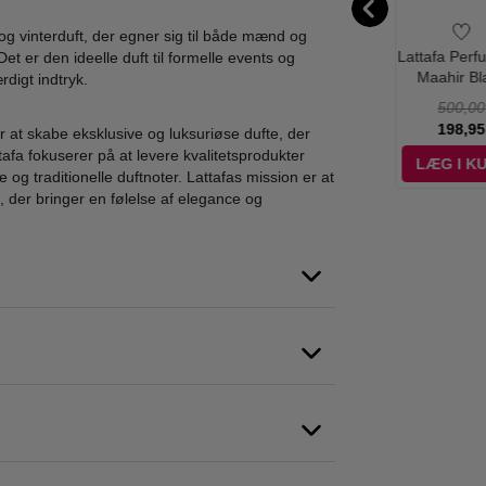
g vinterduft, der egner sig til både mænd og
fa Perfumes -
Lattafa Perfumes -
Paris Corner -
Lattafa Perf
et er den ideelle duft til formelle events og
hrabya Eau
Khamrah Qahwa
Qissa Blue Eau de
Maahir Bl
rdigt indtryk.
Parfum - 100
Eau de Parfum -
Parfum - 100 ml
Edition Ea
450,00
600,00
400,00
500,00
ml
100 ml
Parfum - 1
179,00
229,00
139,00
198,95
 at skabe eksklusive og luksuriøse dufte, der
tafa fokuserer på at levere kvalitetsprodukter
ÆG I KURV
LÆG I KURV
LÆG I KURV
LÆG I K
 traditionelle duftnoter. Lattafas mission er at
, der bringer en følelse af elegance og