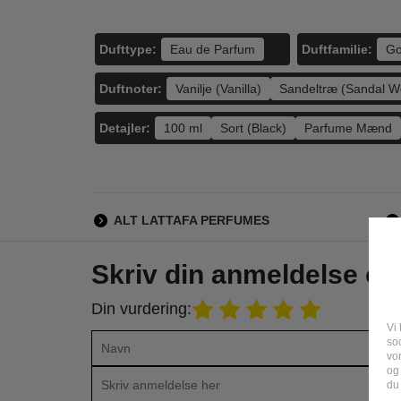
Dufttype:
Duftfamilie:
Eau de Parfum
Go
Duftnoter:
Vanilje (Vanilla)
Sandeltræ (Sandal W
Detajler:
100 ml
Sort (Black)
Parfume Mænd
ALT LATTAFA PERFUMES
Skriv din anmeldelse o
Din vurdering:
Vi 
soc
vo
og
du 