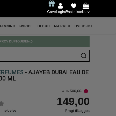
Gave
Login
Ønskeliste
Kurv
TANNING
ØVRIGE
TILBUD
MÆRKER
OVERSIGT
PRØV DUFTGUIDEN👉
ERFUMES
- AJAYEB DUBAI EAU DE
00 ML
500,00
SET TIL
149,00
anmeldelse
Fragt tillægges