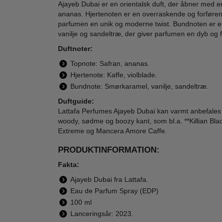
Ajayeb Dubai er en orientalsk duft, der åbner med 
ananas. Hjertenoten er en overraskende og forførend
parfumen en unik og moderne twist. Bundnoten er e
vanilje og sandeltræ, der giver parfumen en dyb og f
Duftnoter:
Lattafa Perfumes -
Lattafa Perfumes -
Latta
Topnote: Safran, ananas.
Yara Eau de
Qaed Al Fursan
Awra
Hjertenote: Kaffe, violblade.
Parfum - 50 ml -
Unlimited - 90 ml -
de 
300,00
400,00
Bundnote: Smørkaramel, vanilje, sandeltræ.
Edp
Edp
79,00
119,00
Duftguide:
LÆG I KURV
LÆG I KURV
L
Lattafa Perfumes Ajayeb Dubai kan varmt anbefales t
woody, sødme og boozy kant, som bl.a. **Killian B
Extreme og Mancera Amore Caffe.
Ønskeskyen Favorit
PRODUKTINFORMATION:
-68%
-69%
-60
WOW PRIS
Fakta:
Ajayeb Dubai fra Lattafa.
Eau de Parfum Spray (EDP)
100 ml
Lanceringsår: 2023.