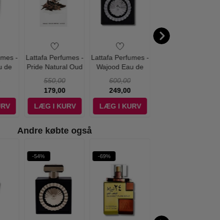
umes -
Lattafa Perfumes -
Lattafa Perfumes -
Lattafa Perfumes -
u de
Pride Natural Oud
Wajood Eau de
Khamrah Dukhan
00 ml
Eau de Parfum -
Parfum - 100 ml
Eau de Parfum -
550,00
600,00
600,00
100 ml
100 ml
179,00
249,00
229,00
URV
LÆG I KURV
LÆG I KURV
LÆG I KURV
Andre købte også
-54%
-69%
-68%