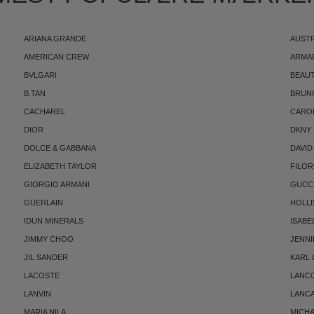
ARIANA GRANDE
AUST
AMERICAN CREW
ARMA
BVLGARI
BEAUT
B.TAN
BRUN
CACHAREL
CARO
DIOR
DKNY
DOLCE & GABBANA
DAVID
ELIZABETH TAYLOR
FILO
GIORGIO ARMANI
GUCC
GUERLAIN
HOLLI
IDUN MINERALS
ISABE
JIMMY CHOO
JENNI
JIL SANDER
KARL
LACOSTE
LANC
LANVIN
LANC
MARIA NILA
MICH