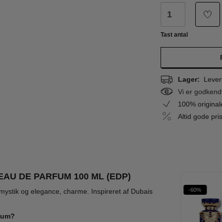
Tast antal
Lager:
Leveri
Vi er godkend
100% origina
Altid gode pr
AU DE PARFUM 100 ML (EDP)
%
-65%
-62%
-60%
 mystik og elegance, charme. Inspireret af Dubais
rfum?