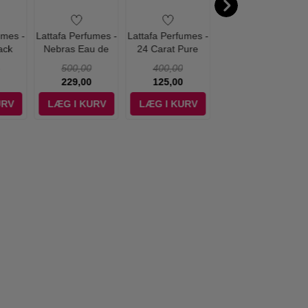
umes -
Lattafa Perfumes -
Lattafa Perfumes -
Lattafa Perfumes -
ack
Nebras Eau de
24 Carat Pure
Opulent Oud Eau
u de
Parfum - 100 ml
Gold Eau de
de Parfum - 100
500,00
400,00
400,00
00 ml
Parfum - 100 ml
ml
229,00
125,00
129,00
URV
LÆG I KURV
LÆG I KURV
LÆG I KURV