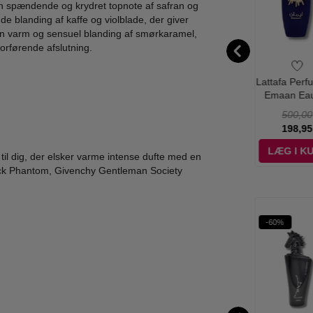
en spændende og krydret topnote af safran og
e blanding af kaffe og violblade, der giver
n varm og sensuel blanding af smørkaramel,
orførende afslutning.
fa Perfumes -
Lattafa Perfumes -
Lattafa Perfumes -
Lattafa Perf
q Al Oud Eau
Blue Oud Eau de
Mayar de Parfum -
Emaan Ea
Parfum - 100
Parfum 100 ml
100 ml
Parfum - 1
400,00
400,00
500,00
500,00
ml
119,00
139,00
189,00
198,95
ÆG I KURV
LÆG I KURV
LÆG I KURV
LÆG I K
il dig, der elsker varme intense dufte med en
lack Phantom, Givenchy Gentleman Society
Ønskeskyen Favorit
%
-62%
-65%
-60%
WOW PRIS