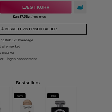
LÆG I KURV
FÅ BESKED HVIS PRISEN FALDER
ngstid: 1-2 hverdage
t af emærket
le mærker
iser - Ingen abonnement
Bestsellers
-67%
-59%
-62%
WOW PRIS