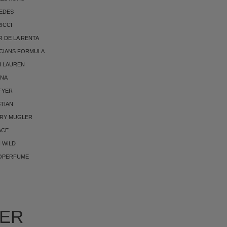
EDES
RICCI
 DE LA RENTA
CIANS FORMULA
H LAUREN
NNA
FYER
TIAN
RRY MUGLER
ACE
 WILD
OPERFUME
IER