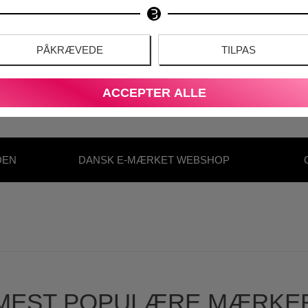
PÅKRÆVEDE
TILPAS
ACCEPTER ALLE
DEN
DANSK E-MÆRKET WEBSHOP
S
MEST POPULÆRE MÆRKE