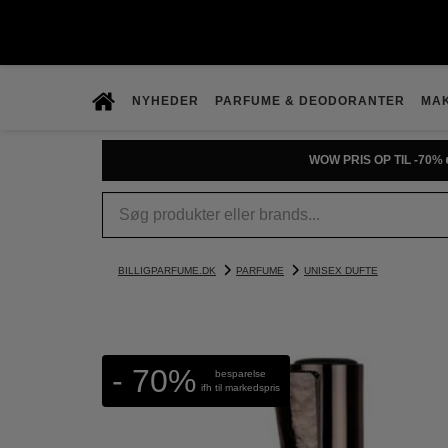
NYHEDER
PARFUME & DEODORANTER
MA
WOW PRIS OP TIL -70% 
BILLIGPARFUME.DK
PARFUME
UNISEX DUFTE
- 70%
besparelse
ifh til markedspris