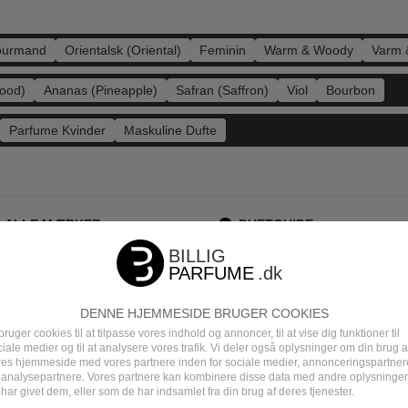
urmand
Orientalsk (Oriental)
Feminin
Warm & Woody
Varm 
ood)
Ananas (Pineapple)
Safran (Saffron)
Viol
Bourbon
Parfume Kvinder
Maskuline Dufte
ALLE MÆRKER
DUFTGUIDE
m produktet
DENNE HJEMMESIDE BRUGER COOKIES
bruger cookies til at tilpasse vores indhold og annoncer, til at vise dig funktioner til
iale medier og til at analysere vores trafik. Vi deler også oplysninger om din brug a
res hjemmeside med vores partnere inden for sociale medier, annonceringspartner
 analysepartnere. Vores partnere kan kombinere disse data med andre oplysninger
har givet dem, eller som de har indsamlet fra din brug af deres tjenester.