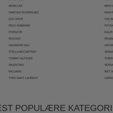
MONCLER
MERC
NARCISO RODRIGUEZ
NINA 
OLD SPICE
OSCAR
PACO RABANNE
PHYSI
PORSCHE
RALP
ROCHAS
RIHA
SALVADOR DALI
SATIS
STELLA MCCARTNEY
SEBAS
TOMMY HILFIGER
THIE
VALENTINO
VERS
WILLIAMS
WET N
YVES SAINT LAURENT
ZARK
ST POPULÆRE KATEGOR