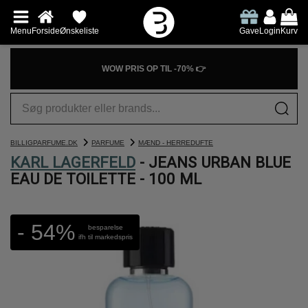
Menu
Forside
Ønskeliste
Gave
Login
Kurv
WOW PRIS OP TIL -70% 👉
BILLIGPARFUME.DK
PARFUME
MÆND - HERREDUFTE
KARL LAGERFELD
- JEANS URBAN BLUE
EAU DE TOILETTE - 100 ML
- 54%
besparelse
ifh til markedspris