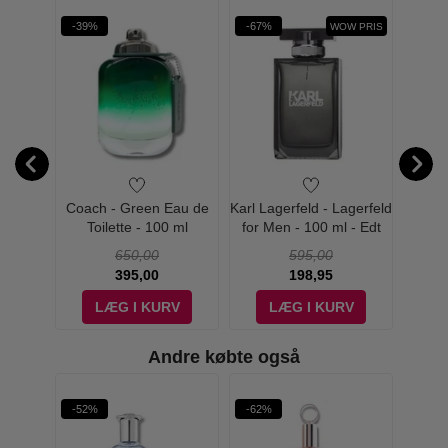
-39%
-67%
-42%
WOW PRIS
 Jeans
Coach - Green Eau de
Karl Lagerfeld - Lagerfeld
Karl L
u de
Toilette - 100 ml
for Men - 100 ml - Edt
Santa
 ml
650,00
595,00
395,00
198,95
V
LÆG I KURV
LÆG I KURV
Andre købte også
-52%
-62%
-69%