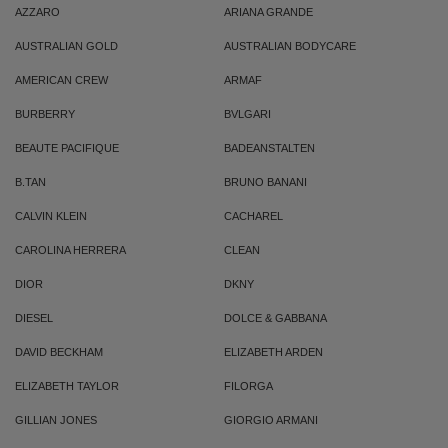
AZZARO
ARIANA GRANDE
AUSTRALIAN GOLD
AUSTRALIAN BODYCARE
AMERICAN CREW
ARMAF
BURBERRY
BVLGARI
BEAUTE PACIFIQUE
BADEANSTALTEN
B.TAN
BRUNO BANANI
CALVIN KLEIN
CACHAREL
CAROLINA HERRERA
CLEAN
DIOR
DKNY
DIESEL
DOLCE & GABBANA
DAVID BECKHAM
ELIZABETH ARDEN
ELIZABETH TAYLOR
FILORGA
GILLIAN JONES
GIORGIO ARMANI