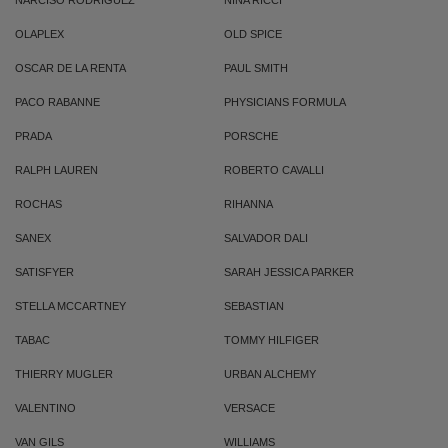
NARCISO RODRIGUEZ
NINA RICCI
OLAPLEX
OLD SPICE
OSCAR DE LA RENTA
PAUL SMITH
PACO RABANNE
PHYSICIANS FORMULA
PRADA
PORSCHE
RALPH LAUREN
ROBERTO CAVALLI
ROCHAS
RIHANNA
SANEX
SALVADOR DALI
SATISFYER
SARAH JESSICA PARKER
STELLA MCCARTNEY
SEBASTIAN
TABAC
TOMMY HILFIGER
THIERRY MUGLER
URBAN ALCHEMY
VALENTINO
VERSACE
VAN GILS
WILLIAMS