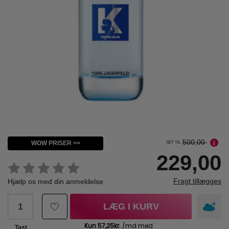
500,00
WOW PRISER >>
SET TIL
229,00
Fragt tillægges
Hjælp os med din anmeldelse
LÆG I KURV
Tast