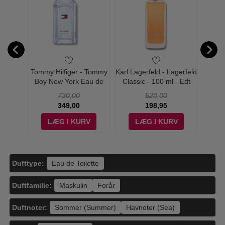
n -
Tommy Hilfiger - Tommy
Karl Lagerfeld - Lagerfeld
Karl La
00 ml -
Boy New York Eau de
Classic - 100 ml - Edt
for 
Toilette - 100 ml
730,00
520,00
349,00
198,95
V
LÆG I KURV
LÆG I KURV
Dufttype:
Eau de Toilette
Duftfamilie:
Maskulin
Forår
Duftnoter:
Sommer (Summer)
Havnoter (Sea)