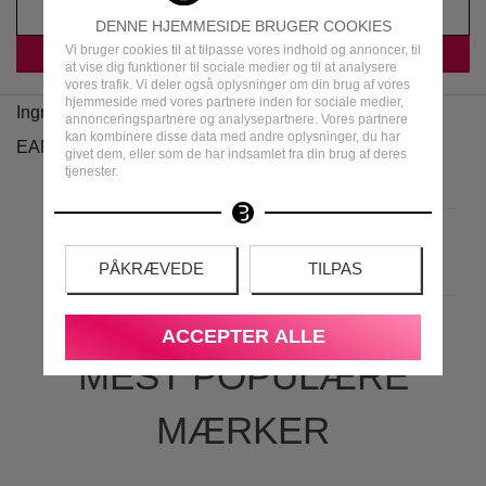
DENNE HJEMMESIDE BRUGER COOKIES
Vi bruger cookies til at tilpasse vores indhold og annoncer, til
at vise dig funktioner til sociale medier og til at analysere
vores trafik. Vi deler også oplysninger om din brug af vores
hjemmeside med vores partnere inden for sociale medier,
Ingredienser
annonceringspartnere og analysepartnere. Vores partnere
kan kombinere disse data med andre oplysninger, du har
EAN
givet dem, eller som de har indsamlet fra din brug af deres
tjenester.
PÅKRÆVEDE
TILPAS
ACCEPTER ALLE
MEST POPULÆRE
MÆRKER