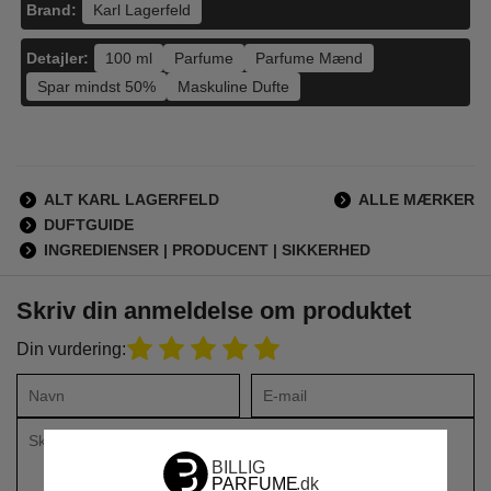
Brand:
Karl Lagerfeld
Detajler:
100 ml
Parfume
Parfume Mænd
Spar mindst 50%
Maskuline Dufte
ALT KARL LAGERFELD
ALLE MÆRKER
DUFTGUIDE
INGREDIENSER | PRODUCENT | SIKKERHED
Skriv din anmeldelse om produktet
Din vurdering: