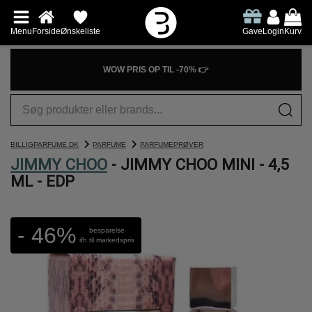
Menu
Forside
Ønskeliste
Gave
Login
Kurv
WOW PRIS OP TIL -70% 👉
BILLIGPARFUME.DK
PARFUME
PARFUMEPRØVER
JIMMY CHOO
- JIMMY CHOO MINI - 4,5
ML - EDP
- 46%
besparelse
ifh til markedspris