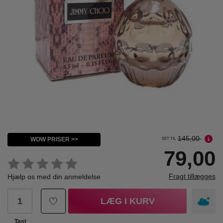
145,00
WOW PRISER >>
SET TIL
79,00
Fragt tillægges
Hjælp os med din anmeldelse
LÆG I KURV
Tast