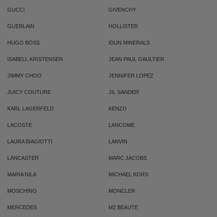
GUCCI
GIVENCHY
GUERLAIN
HOLLISTER
HUGO BOSS
IDUN MINERALS
ISABELL KRISTENSEN
JEAN PAUL GAULTIER
JIMMY CHOO
JENNIFER LOPEZ
JUICY COUTURE
JIL SANDER
KARL LAGERFELD
KENZO
LACOSTE
LANCOME
LAURA BIAGIOTTI
LANVIN
LANCASTER
MARC JACOBS
MARIA NILA
MICHAEL KORS
MOSCHINO
MONCLER
MERCEDES
M2 BEAUTE