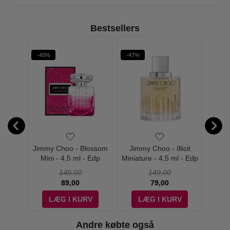
Bestsellers
-40%
-47%
-56%
immy
Jimmy Choo - Blossom
Jimmy Choo - Illicit
Jim
 Edt
Mini - 4,5 ml - Edp
Miniature - 4,5 ml - Edp
Choo M
149,00
149,00
89,00
79,00
V
LÆG I KURV
LÆG I KURV
Andre købte også