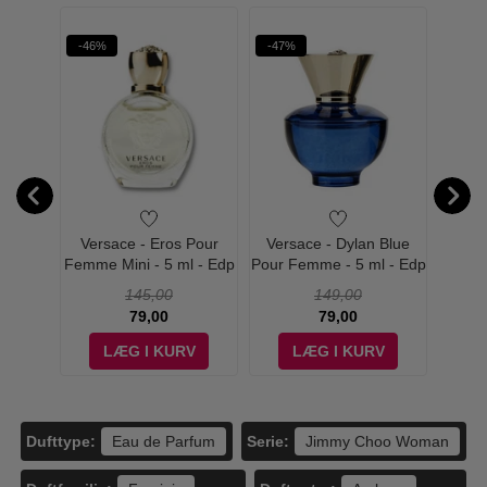
-46%
-47%
-45%
 Want
Versace - Eros Pour
Versace - Dylan Blue
Jimm
fum
Femme Mini - 5 ml - Edp
Pour Femme - 5 ml - Edp
Choo 
145,00
149,00
79,00
79,00
V
LÆG I KURV
LÆG I KURV
Dufttype:
Serie:
Eau de Parfum
Jimmy Choo Woman