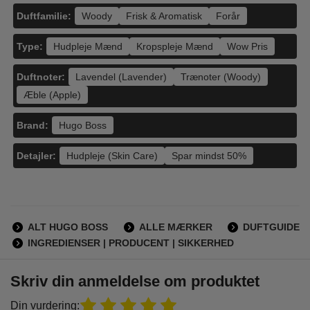
Duftfamilie:
Woody
Frisk & Aromatisk
Forår
Type:
Hudpleje Mænd
Kropspleje Mænd
Wow Pris
Duftnoter:
Lavendel (Lavender)
Trænoter (Woody)
Æble (Apple)
Brand:
Hugo Boss
Detajler:
Hudpleje (Skin Care)
Spar mindst 50%
ALT HUGO BOSS
ALLE MÆRKER
DUFTGUIDE
INGREDIENSER | PRODUCENT | SIKKERHED
Skriv din anmeldelse om produktet
Din vurdering: