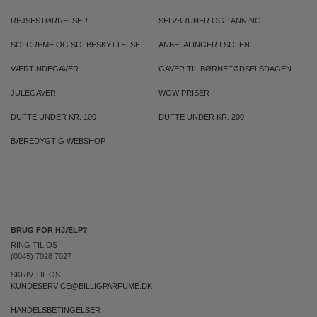
REJSESTØRRELSER
SELVBRUNER OG TANNING
SOLCREME OG SOLBESKYTTELSE
ANBEFALINGER I SOLEN
VÆRTINDEGAVER
GAVER TIL BØRNEFØDSELSDAGEN
JULEGAVER
WOW PRISER
DUFTE UNDER KR. 100
DUFTE UNDER KR. 200
BÆREDYGTIG WEBSHOP
BRUG FOR HJÆLP?
RING TIL OS
(0045) 7028 7027
SKRIV TIL OS
KUNDESERVICE@BILLIGPARFUME.DK
HANDELSBETINGELSER