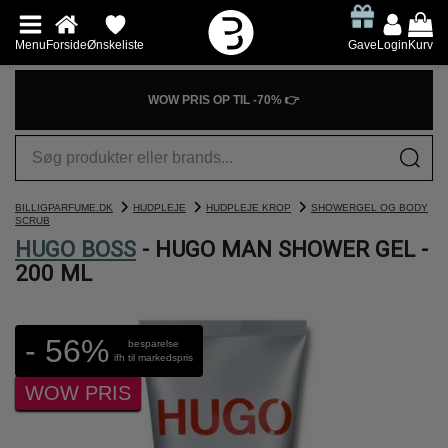
Menu
Forside
Ønskeliste
Gave
Login
Kurv
WOW PRIS OP TIL -70% 👉
BILLIGPARFUME.DK
HUDPLEJE
HUDPLEJE KROP
SHOWERGEL OG BODY
SCRUB
HUGO BOSS
- HUGO MAN SHOWER GEL -
200 ML
- 56%
besparelse
ifh til markedspris
WOW PRIS