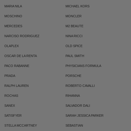
MARIA NILA
MICHAEL KORS
MOSCHINO
MONCLER
MERCEDES
M2 BEAUTE
NARCISO RODRIGUEZ
NINA RICCI
OLAPLEX
OLD SPICE
OSCAR DE LA RENTA
PAUL SMITH
PACO RABANNE
PHYSICIANS FORMULA
PRADA
PORSCHE
RALPH LAUREN
ROBERTO CAVALLI
ROCHAS
RIHANNA
SANEX
SALVADOR DALI
SATISFYER
SARAH JESSICA PARKER
STELLA MCCARTNEY
SEBASTIAN