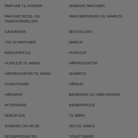
PARFUME TIL KVINDER
ARABISKE PARFUMER
PARFUME REJSE- OG
PARFUMEPRØVER OG SAMPLES
TASKESTØRRELSER
GAVEÆSKER
BESTSELLERS
TOP 10 PARFUMER
MAKEUP
MAKEUPSPEJLE
HUDPLEJE
HUDPLEJE TIL MÆND
HÅRPRODUKTER
HÅRPRODUKTER TIL MÆND
SHAMPOO
CONDITIONER
HÅRKUR
HÅRFARVE
BARBERING OG HÅRFJERNING
AFTERSHAVE
BARBERSPEJLE
SKÆGPLEJE
TIL BØRN
SUNDHED OG HELSE
SEX OG SAMLIV
REJSEPRODUKTER
TOILETTASKER