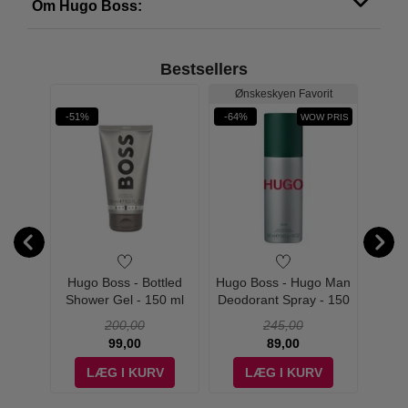
Om Hugo Boss:
Bestsellers
Ønskeskyen Favorit
Øn
-51%
-64%
-58%
WOW PRIS
o Man
Hugo Boss - Bottled
Hugo Boss - Hugo Man
Hugo 
00 ml -
Shower Gel - 150 ml
Deodorant Spray - 150
Deodo
ml
200,00
245,00
99,00
89,00
Boss The Scent
V
LÆG I KURV
LÆG I KURV