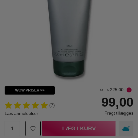
225,00
WOW PRISER >>
SET TIL
99,00
(7)
Fragt tillægges
Læs anmeldelser
LÆG I KURV