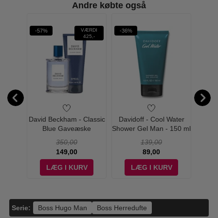
Andre købte også
Øn
VÆRDI
-57%
-36%
-36%
W PRIS
425,-
tled
David Beckham - Classic
Davidoff - Cool Water
Clin
 - Edp
Blue Gaveæske
Shower Gel Man - 150 ml
Hair 
350,00
139,00
149,00
89,00
V
LÆG I KURV
LÆG I KURV
Serie:
Boss Hugo Man
Boss Herredufte