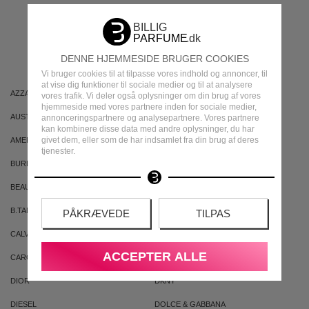
MEST POPULÆRE
MÆRKER
DENNE HJEMMESIDE BRUGER COOKIES
Vi bruger cookies til at tilpasse vores indhold og annoncer, til
at vise dig funktioner til sociale medier og til at analysere
AZZARO
ARIANA GRANDE
vores trafik. Vi deler også oplysninger om din brug af vores
hjemmeside med vores partnere inden for sociale medier,
AUSTRALIAN GOLD
AUSTRALIAN BODYCARE
annonceringspartnere og analysepartnere. Vores partnere
kan kombinere disse data med andre oplysninger, du har
givet dem, eller som de har indsamlet fra din brug af deres
AMERICAN CREW
ARMAF
tjenester.
BURBERRY
BVLGARI
BEAUTE PACIFIQUE
BADEANSTALTEN
B.TAN
BRUNO BANANI
PÅKRÆVEDE
TILPAS
CALVIN KLEIN
CACHAREL
ACCEPTER ALLE
CAROLINA HERRERA
CLEAN
DIOR
DKNY
DIESEL
DOLCE & GABBANA