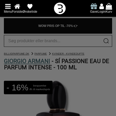
Menu
Forside
Ønskeliste
Gave
Login
Kurv
WOW PRIS OP TIL -70% 👉
BILLIGPARFUME.DK
PARFUME
KVINDER - KVINDEDUFTE
GIORGIO ARMANI
- SÍ PASSIONE EAU DE
PARFUM INTENSE - 100 ML
- 16%
besparelse
ifh til markedspris