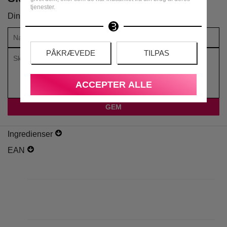
tjenester.
Din vurdering:
PÅKRÆVEDE
TILPAS
ACCEPTER ALLE
Ingredienser
EAN