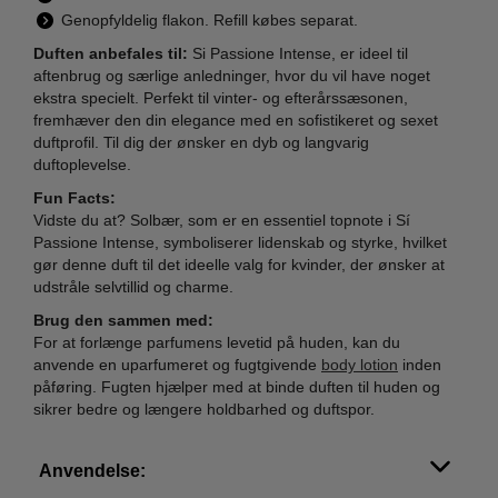
Genopfyldelig flakon. Refill købes separat.
Duften anbefales til:
Si Passione Intense, er ideel til
aftenbrug og særlige anledninger, hvor du vil have noget
ekstra specielt. Perfekt til vinter- og efterårssæsonen,
fremhæver den din elegance med en sofistikeret og sexet
duftprofil. Til dig der ønsker en dyb og langvarig
duftoplevelse.
Fun Facts:
Vidste du at? Solbær, som er en essentiel topnote i Sí
Passione Intense, symboliserer lidenskab og styrke, hvilket
gør denne duft til det ideelle valg for kvinder, der ønsker at
udstråle selvtillid og charme.
Brug den sammen med:
For at forlænge parfumens levetid på huden, kan du
anvende en uparfumeret og fugtgivende
body lotion
inden
påføring. Fugten hjælper med at binde duften til huden og
sikrer bedre og længere holdbarhed og duftspor.
Anvendelse: