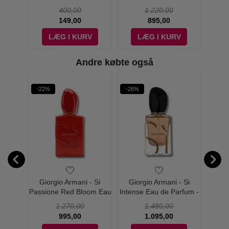
 ml
Parfum - 100 ml
400,00
1.220,00
149,00
895,00
V
LÆG I KURV
LÆG I KURV
Andre købte også
-22%
-26%
-21%
al
Giorgio Armani - Sí
Giorgio Armani - Si
Gio
ray
Passione Red Bloom Eau
Intense Eau de Parfum -
Passi
0 ml
de Parfum - 100 ml
100 ml
de
1.270,00
1.480,00
995,00
1.095,00