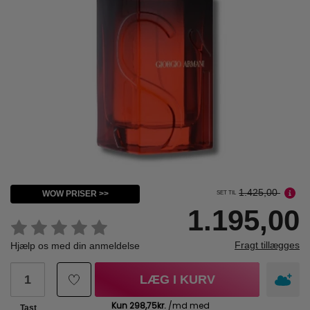
1.425,00
WOW PRISER >>
SET TIL
1.195,00
Fragt tillægges
Hjælp os med din anmeldelse
LÆG I KURV
Tast