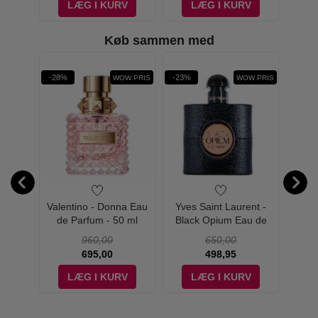
V
LÆG I KURV
LÆG I KURV
Køb sammen med
rit
Øn
-28%
-23%
-18%
WOW PRIS
WOW PRIS
ss Eau
Valentino - Donna Eau
Yves Saint Laurent -
Yves
 - Edp
de Parfum - 50 ml
Black Opium Eau de
Lib
Parfum - 30 ml
960,00
650,00
695,00
498,95
V
LÆG I KURV
LÆG I KURV