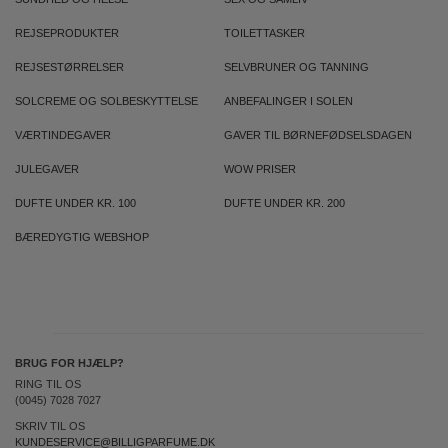
REJSEPRODUKTER
TOILETTASKER
REJSESTØRRELSER
SELVBRUNER OG TANNING
SOLCREME OG SOLBESKYTTELSE
ANBEFALINGER I SOLEN
VÆRTINDEGAVER
GAVER TIL BØRNEFØDSELSDAGEN
JULEGAVER
WOW PRISER
DUFTE UNDER KR. 100
DUFTE UNDER KR. 200
BÆREDYGTIG WEBSHOP
BRUG FOR HJÆLP?
RING TIL OS
(0045) 7028 7027
SKRIV TIL OS
KUNDESERVICE@BILLIGPARFUME.DK