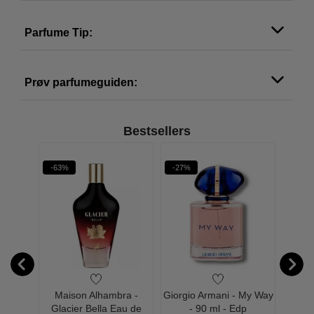
Parfume Tip:
Prøv parfumeguiden:
Bestsellers
-63%
-27%
-31%
- Sí
Maison Alhambra -
Giorgio Armani - My Way
Gior
sk Eau
Glacier Bella Eau de
- 90 ml - Edp
Eau de