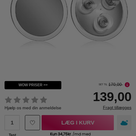
170,00
WOW PRISER >>
SET TIL
139,00
Fragt tillægges
Hjælp os med din anmeldelse
LÆG I KURV
Tast