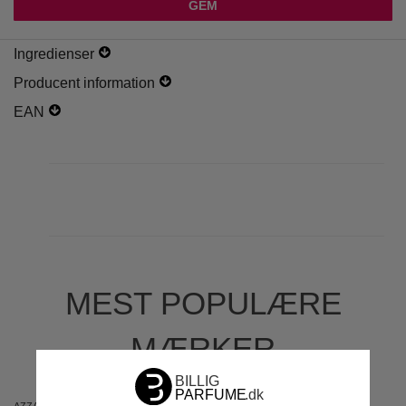
Ingredienser
Producent information
EAN
MEST POPULÆRE
MÆRKER