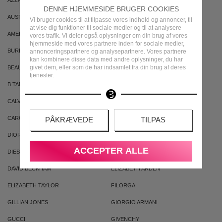
AZZARO
ARIANA GRANDE
DENNE HJEMMESIDE BRUGER COOKIES
AUSTRALIAN GOLD
AUSTRALIAN BODYCARE
Vi bruger cookies til at tilpasse vores indhold og annoncer, til
at vise dig funktioner til sociale medier og til at analysere
AMERICAN CREW
ARMAF
vores trafik. Vi deler også oplysninger om din brug af vores
hjemmeside med vores partnere inden for sociale medier,
BURBERRY
BVLGARI
annonceringspartnere og analysepartnere. Vores partnere
kan kombinere disse data med andre oplysninger, du har
givet dem, eller som de har indsamlet fra din brug af deres
BEAUTE PACIFIQUE
BADEANSTALTEN
tjenester.
B.TAN
BRUNO BANANI
CALVIN KLEIN
CACHAREL
CAROLINA HERRERA
CLEAN
PÅKRÆVEDE
TILPAS
DIOR
DKNY
ACCEPTER ALLE
DIESEL
DOLCE & GABBANA
DAVID BECKHAM
ELIZABETH ARDEN
ELIZABETH TAYLOR
FILORGA
GILLIAN JONES
GIORGIO ARMANI
GUCCI
GIVENCHY