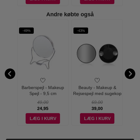
Andre købte også
-49%
-43%
-26%
i Slant
Barberspejl - Makeup
Beauty - Makeup &
G
Gold
Spejl - 9,5 cm
Rejsespejl med sugekop
Ma
x5 forstørrelse
49,00
69,00
24,95
39,00
V
LÆG I KURV
LÆG I KURV