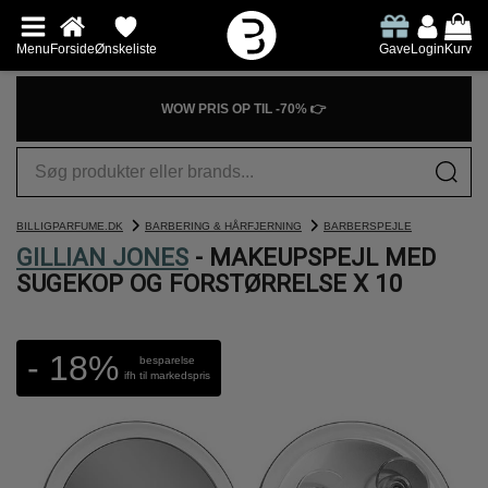
Menu
Forside
Ønskeliste
Gave
Login
Kurv
WOW PRIS OP TIL -70% 👉
BILLIGPARFUME.DK
BARBERING & HÅRFJERNING
BARBERSPEJLE
GILLIAN JONES
- MAKEUPSPEJL MED
SUGEKOP OG FORSTØRRELSE X 10
- 18%
besparelse
ifh til markedspris