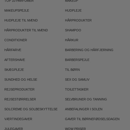
TOP 10 PARFUMER
MAKEUP
MAKEUPSPEJLE
HUDPLEJE
HUDPLEJE TIL MÆND
HÅRPRODUKTER
HÅRPRODUKTER TIL MÆND
SHAMPOO
CONDITIONER
HÅRKUR
HÅRFARVE
BARBERING OG HÅRFJERNING
AFTERSHAVE
BARBERSPEJLE
SKÆGPLEJE
TIL BØRN
SUNDHED OG HELSE
SEX OG SAMLIV
REJSEPRODUKTER
TOILETTASKER
REJSESTØRRELSER
SELVBRUNER OG TANNING
SOLCREME OG SOLBESKYTTELSE
ANBEFALINGER I SOLEN
VÆRTINDEGAVER
GAVER TIL BØRNEFØDSELSDAGEN
JULEGAVER
WOW PRISER