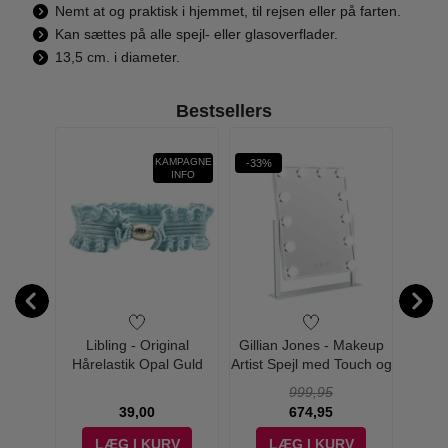
Nemt at og praktisk i hjemmet, til rejsen eller på farten.
Kan sættes på alle spejl- eller glasoverflader.
13,5 cm. i diameter.
Bestsellers
KAMPAGNE
-33%
-45%
INFO
Makeup
Libling - Original
Gillian Jones - Makeup
Gilli
 9 LED
Hårelastik Opal Guld
Artist Spejl med Touch og
Toi
ch
LED Hvid
B
999,95
39,00
674,95
V
LÆG I KURV
LÆG I KURV