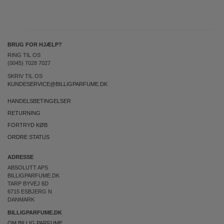
BRUG FOR HJÆLP?
RING TIL OS
(0045) 7028 7027
SKRIV TIL OS
KUNDESERVICE@BILLIGPARFUME.DK
HANDELSBETINGELSER
RETURNING
FORTRYD KØB
ORDRE STATUS
ADRESSE
ABSOLUTT APS
BILLIGPARFUME.DK
TARP BYVEJ 6D
6715 ESBJERG N
DANMARK
BILLIGPARFUME.DK
OM BILLIG PARFUME