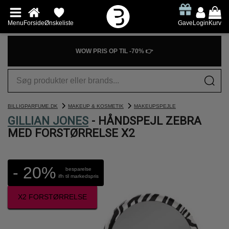
Menu
Forside
Ønskeliste
Gave
Login
Kurv
WOW PRIS OP TIL -70% 👉
BILLIGPARFUME.DK
MAKEUP & KOSMETIK
MAKEUPSPEJLE
GILLIAN JONES
- HÅNDSPEJL ZEBRA
MED FORSTØRRELSE X2
- 20%
besparelse
ifh til markedspris
X2 FORSTØRRELSE