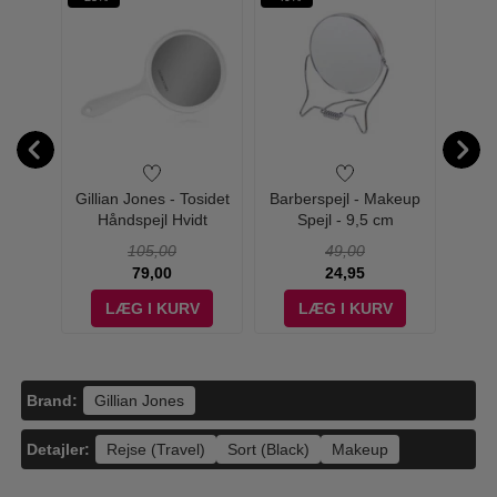
ue -
Gillian Jones - Tosidet
Barberspejl - Makeup
Ma
Krukke
Håndspejl Hvidt
Spejl - 9,5 cm
Coloss
50 ml
Mas
105,00
49,00
79,00
24,95
V
LÆG I KURV
LÆG I KURV
Brand:
Gillian Jones
Detajler:
Rejse (Travel)
Sort (Black)
Makeup