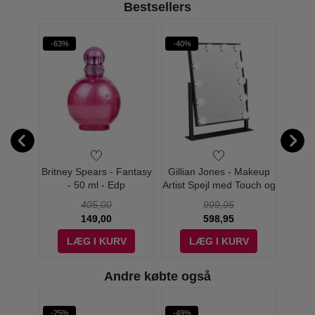
Bestsellers
-63%
-40%
-30%
Kobber
Britney Spears - Fantasy
Gillian Jones - Makeup
Gilli
s & x10
- 50 ml - Edp
Artist Spejl med Touch og
Artis
e
LED Sort
P
405,00
999,95
149,00
598,95
V
LÆG I KURV
LÆG I KURV
Andre købte også
-25%
-49%
-55%