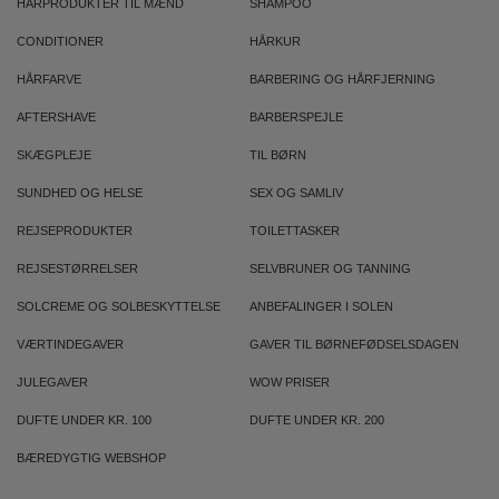
HÅRPRODUKTER TIL MÆND
SHAMPOO
CONDITIONER
HÅRKUR
HÅRFARVE
BARBERING OG HÅRFJERNING
AFTERSHAVE
BARBERSPEJLE
SKÆGPLEJE
TIL BØRN
SUNDHED OG HELSE
SEX OG SAMLIV
REJSEPRODUKTER
TOILETTASKER
REJSESTØRRELSER
SELVBRUNER OG TANNING
SOLCREME OG SOLBESKYTTELSE
ANBEFALINGER I SOLEN
VÆRTINDEGAVER
GAVER TIL BØRNEFØDSELSDAGEN
JULEGAVER
WOW PRISER
DUFTE UNDER KR. 100
DUFTE UNDER KR. 200
BÆREDYGTIG WEBSHOP