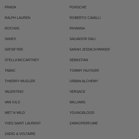
PRADA
PORSCHE
RALPH LAUREN
ROBERTO CAVALLI
ROCHAS
RIHANNA
SANEX
SALVADOR DALI
SATISFYER
SARAH JESSICA PARKER
STELLA MCCARTNEY
SEBASTIAN
TABAC
TOMMY HILFIGER
THIERRY MUGLER
URBAN ALCHEMY
VALENTINO
VERSACE
VAN GILS
WILLIAMS
WET N WILD
YOUNGBLOOD
YVES SAINT LAURENT
ZARKOPERFUME
ZADIG & VOLTAIRE