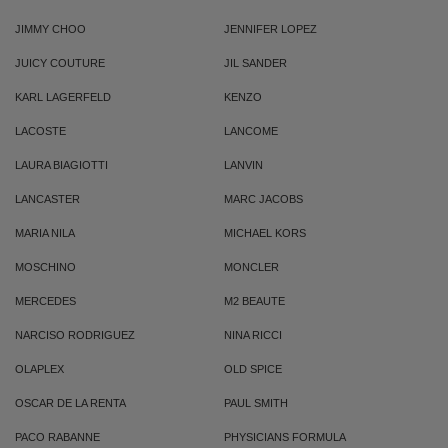
JIMMY CHOO
JENNIFER LOPEZ
JUICY COUTURE
JIL SANDER
KARL LAGERFELD
KENZO
LACOSTE
LANCOME
LAURA BIAGIOTTI
LANVIN
LANCASTER
MARC JACOBS
MARIA NILA
MICHAEL KORS
MOSCHINO
MONCLER
MERCEDES
M2 BEAUTE
NARCISO RODRIGUEZ
NINA RICCI
OLAPLEX
OLD SPICE
OSCAR DE LA RENTA
PAUL SMITH
PACO RABANNE
PHYSICIANS FORMULA