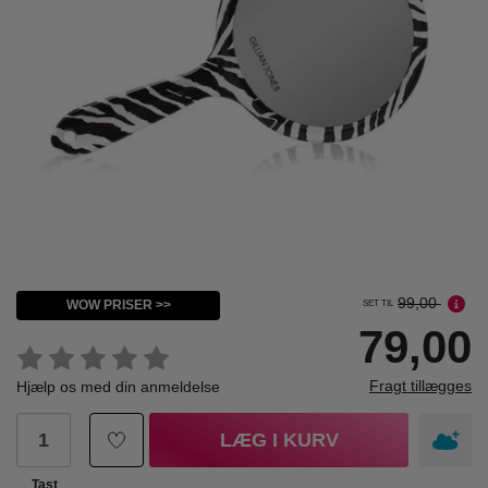
99,00
WOW PRISER >>
SET TIL
79,00
Fragt tillægges
Hjælp os med din anmeldelse
LÆG I KURV
Tast