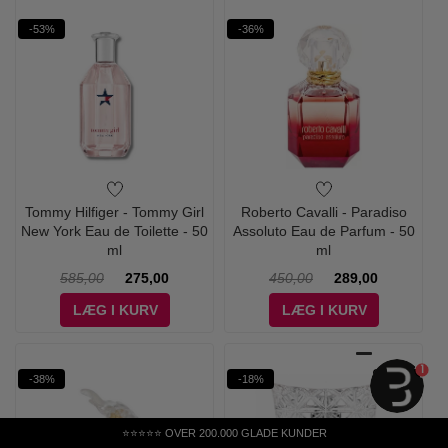
-53%
-36%
Tommy Hilfiger - Tommy Girl
Roberto Cavalli - Paradiso
New York Eau de Toilette - 50
Assoluto Eau de Parfum - 50
ml
ml
585,00
275,00
450,00
289,00
LÆG I KURV
LÆG I KURV
1
-38%
-18%
NYHED
⭐⭐⭐⭐⭐ OVER 200.000 GLADE KUNDER