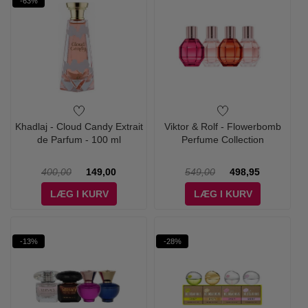
-63%
Khadlaj - Cloud Candy Extrait
Viktor & Rolf - Flowerbomb
de Parfum - 100 ml
Perfume Collection
400,00
149,00
549,00
498,95
LÆG I KURV
LÆG I KURV
-13%
-28%