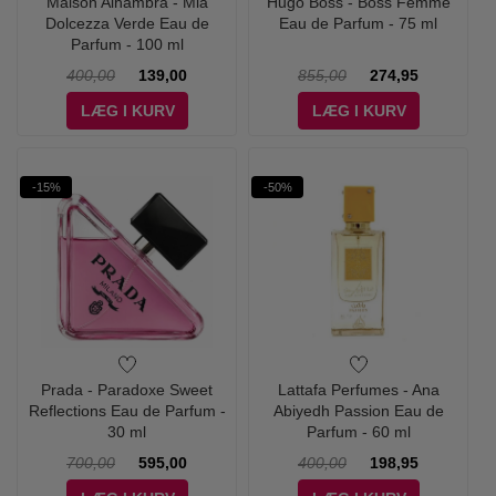
Maison Alhambra - Mia
Hugo Boss - Boss Femme
Dolcezza Verde Eau de
Eau de Parfum - 75 ml
Parfum - 100 ml
400,00
139,00
855,00
274,95
LÆG I KURV
LÆG I KURV
-15%
-50%
Prada - Paradoxe Sweet
Lattafa Perfumes - Ana
Reflections Eau de Parfum -
Abiyedh Passion Eau de
30 ml
Parfum - 60 ml
700,00
595,00
400,00
198,95