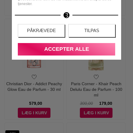
tjenester.
LÆG I KURV
LÆG I KURV
-40%
PÅKRÆVEDE
TILPAS
ACCEPTER ALLE
Christian Dior - Addict Peachy
Paris Corner - Khair Peach
Glow Eau de Parfum - 30 ml
Delulu Eau de Parfum - 100
ml
579,00
300,00
179,00
LÆG I KURV
LÆG I KURV