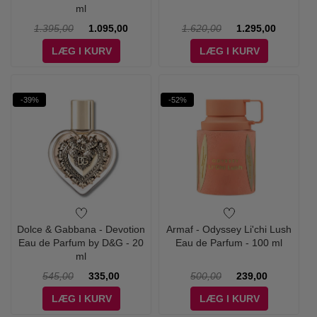
ml
1.395,00
1.095,00
1.620,00
1.295,00
LÆG I KURV
LÆG I KURV
-39%
-52%
Dolce & Gabbana - Devotion
Armaf - Odyssey Li'chi Lush
Eau de Parfum by D&G - 20
Eau de Parfum - 100 ml
ml
545,00
335,00
500,00
239,00
LÆG I KURV
LÆG I KURV