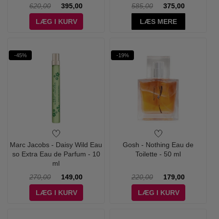
620,00
395,00
585,00
375,00
LÆG I KURV
LÆS MERE
-45%
-19%
Marc Jacobs - Daisy Wild Eau
Gosh - Nothing Eau de
so Extra Eau de Parfum - 10
Toilette - 50 ml
ml
270,00
149,00
220,00
179,00
LÆG I KURV
LÆG I KURV