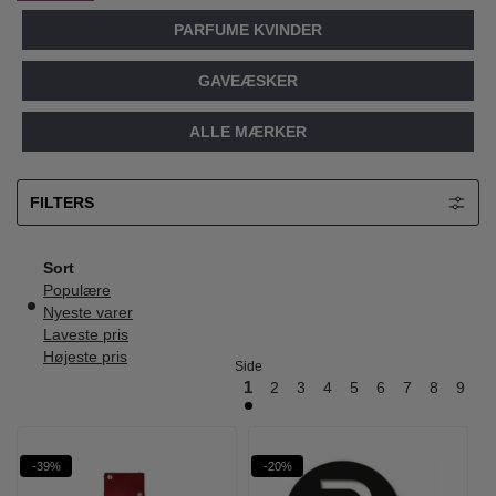
PARFUME KVINDER
GAVEÆSKER
ALLE MÆRKER
FILTERS
Sort
Populære
Nyeste varer
Laveste pris
Højeste pris
Side
1
2
3
4
5
6
7
8
9
10
-39%
-20%