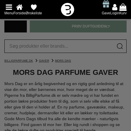
Menu
Forside
Ønskeliste
Gave
Login
Kurv
PRØV DUFTGUIDEN👉
BILLIGPARFUME.DK
GAVER
MORS DAG
MORS DAG PARFUME GAVER
Mors Dag er en årlig begivenhed og en rigtig god anledning til at
vise din mor, eller børnenes mor, hvor meget de er værdsat.
Pigerne fra BilligParfume.dk er selv mødre og vi har fundet en
portion lækre produkter frem til dig, som vi selv ville elske af få
eller give til den vi holder af. En ny parfume, gaveæske, makeup,
cremer, hudpleje, dermaroller kit eller en lækker ny toilettaske.
Gode Mors Dags tilbud fra alle de kendte mærker - naturligvis
billigere. Find gaven til mor her. Eller kig rundt i shoppen og se
alle de lækre dufte og produkter specielt til hende.