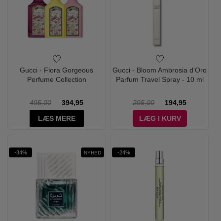
Gucci - Flora Gorgeous
Gucci - Bloom Ambrosia d'Oro
Perfume Collection
Parfum Travel Spray - 10 ml
495,00
394,95
295,00
194,95
LÆS MERE
LÆG I KURV
-34%
-24%
NYHED