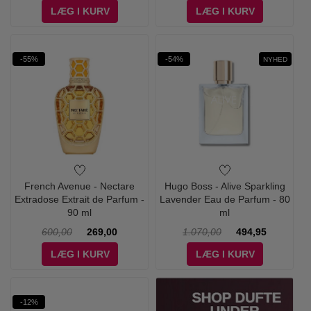
LÆG I KURV
LÆG I KURV
-55%
-54%
NYHED
French Avenue - Nectare
Hugo Boss - Alive Sparkling
Extradose Extrait de Parfum -
Lavender Eau de Parfum - 80
90 ml
ml
600,00
269,00
1.070,00
494,95
LÆG I KURV
LÆG I KURV
-12%