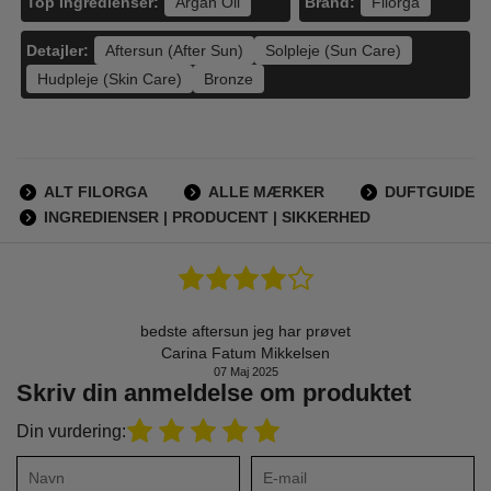
Top Ingredienser:
Brand:
Argan Oil
Filorga
Detajler:
Aftersun (After Sun)
Solpleje (Sun Care)
Hudpleje (Skin Care)
Bronze
ALT FILORGA
ALLE MÆRKER
DUFTGUIDE
INGREDIENSER | PRODUCENT | SIKKERHED
bedste aftersun jeg har prøvet
Carina Fatum Mikkelsen
07 Maj 2025
Skriv din anmeldelse om produktet
Din vurdering: