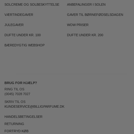
SOLCREME OG SOLBESKYTTELSE
ANBEFALINGER I SOLEN
VÆRTINDEGAVER
GAVER TIL BØRNEFØDSELSDAGEN
JULEGAVER
WOW PRISER
DUFTE UNDER KR. 100
DUFTE UNDER KR. 200
BÆREDYGTIG WEBSHOP
BRUG FOR HJÆLP?
RING TIL OS
(0045) 7028 7027
SKRIV TIL OS
KUNDESERVICE@BILLIGPARFUME.DK
HANDELSBETINGELSER
RETURNING
FORTRYD KØB