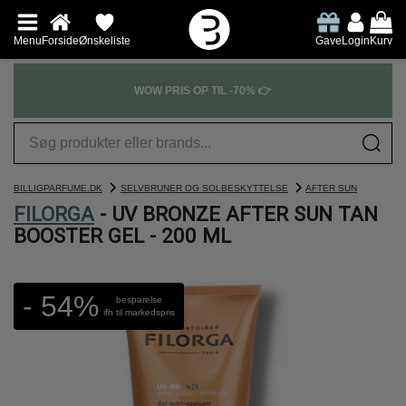
Menu
Forside
Ønskeliste
Gave
Login
Kurv
WOW PRIS OP TIL -70% 👉
BILLIGPARFUME.DK
SELVBRUNER OG SOLBESKYTTELSE
AFTER SUN
FILORGA
- UV BRONZE AFTER SUN TAN
BOOSTER GEL - 200 ML
- 54%
besparelse
ifh til markedspris