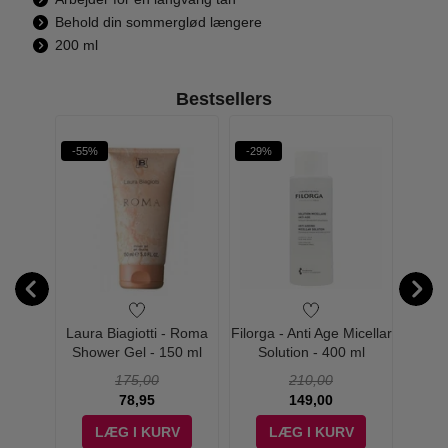
Behold din sommerglød længere
200 ml
Bestsellers
-55%
-29%
-50%
fy Mask
Laura Biagiotti - Roma
Filorga - Anti Age Micellar
Fi
Shower Gel - 150 ml
Solution - 400 ml
Mois
175,00
210,00
78,95
149,00
V
LÆG I KURV
LÆG I KURV