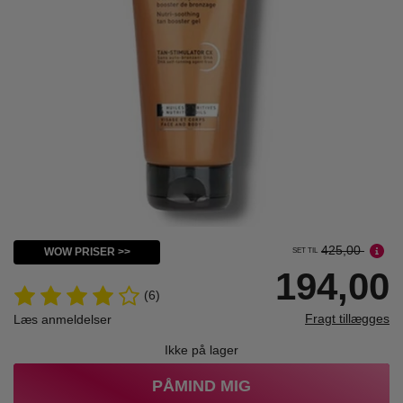
425,00
WOW PRISER >>
SET TIL
194,00
(6)
Fragt tillægges
Læs anmeldelser
Ikke på lager
PÅMIND MIG