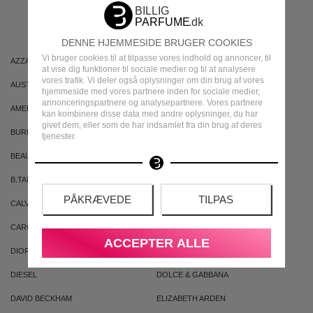
MÆRKER
DENNE HJEMMESIDE BRUGER COOKIES
Vi bruger cookies til at tilpasse vores indhold og annoncer, til
AZZARO
ARIANA GRANDE
at vise dig funktioner til sociale medier og til at analysere
vores trafik. Vi deler også oplysninger om din brug af vores
AUSTRALIAN GOLD
AUSTRALIAN BODYCARE
hjemmeside med vores partnere inden for sociale medier,
annonceringspartnere og analysepartnere. Vores partnere
AMERICAN CREW
ARMAF
kan kombinere disse data med andre oplysninger, du har
givet dem, eller som de har indsamlet fra din brug af deres
BURBERRY
BVLGARI
tjenester.
BEAUTE PACIFIQUE
BADEANSTALTEN
B.TAN
BRUNO BANANI
PÅKRÆVEDE
TILPAS
CALVIN KLEIN
CACHAREL
CAROLINA HERRERA
CLEAN
ACCEPTER ALLE
DIOR
DKNY
DIESEL
DOLCE & GABBANA
DAVID BECKHAM
ELIZABETH ARDEN