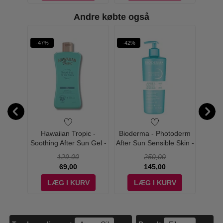
Andre købte også
-47%
-42%
-56%
are -
Hawaiian Tropic -
Bioderma - Photoderm
Piz Bu
l
Soothing After Sun Gel -
After Sun Sensible Skin -
Tan 
24 Stk
200 ml
500 ml
Spra
129,00
250,00
69,00
145,00
V
LÆG I KURV
LÆG I KURV