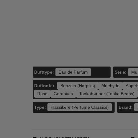
Elizabeth Arden -
Estee Lauder -
Eliz
Mediterranean -
Beautiful - 30 ml -
Whit
100 ml - Edp
Edp
Parf
549,00
610,00
189,00
228,95
LÆG I KURV
LÆG I KURV
L
Dufttype:
Serie:
Eau de Parfum
Mu
Duftnoter:
Benzoin (Harpiks)
Aldehyde
Appel
Rose
Geranium
Tonkabønner (Tonka Beans)
Type:
Brand:
Klassikere (Perfume Classics)