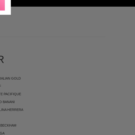
KØNHEDSPRODUKTER
R
RALIAN GOLD
F
E PACIFIQUE
O BANANI
LINA HERRERA
 BECKHAM
RGA