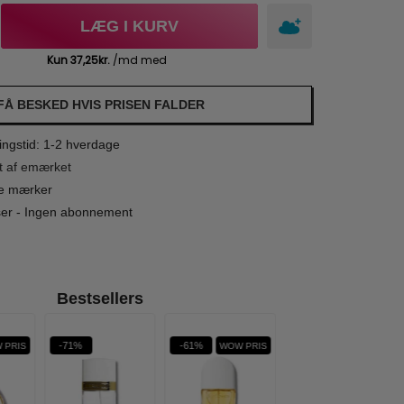
LÆG I KURV
FÅ BESKED HVIS PRISEN FALDER
ngstid: 1-2 hverdage
t af emærket
le mærker
iser - Ingen abonnement
Bestsellers
-71%
-61%
-62%
 PRIS
WOW PRIS