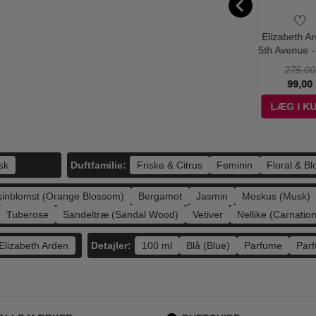
abeth Arden -
Calvin Klein -
Lancome - Idole
Elizabeth Ar
e Tea Eau de
Eternity Moment -
Le Parfum - 25 ml
5th Avenue -
um - 50 ml -
100 ml - Edp
- Edp
- Edp
420,00
655,00
565,00
275,00
Edp
194,95
198,95
389,00
99,00
ÆG I KURV
LÆG I KURV
LÆG I KURV
LÆG I K
Duftfamilie:
sk
Friske & Citrus
Feminin
Floral & Bl
sinblomst (Orange Blossom)
Bergamot
Jasmin
Moskus (Musk)
Tuberose
Sandeltræ (Sandal Wood)
Vetiver
Nellike (Carnation
Detajler:
Elizabeth Arden
100 ml
Blå (Blue)
Parfume
Par