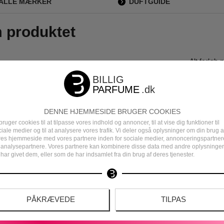
ALLE MÆRKER
DUFTGUIDE
m produktet
rløb Perfekt. og jeg er meget glad for produktet
Alt forløb 
DENNE HJEMMESIDE BRUGER COOKIES
bruger cookies til at tilpasse vores indhold og annoncer, til at vise dig funktioner til
iale medier og til at analysere vores trafik. Vi deler også oplysninger om din brug a
Tove Hansen
res hjemmeside med vores partnere inden for sociale medier, annonceringspartner
 analysepartnere. Vores partnere kan kombinere disse data med andre oplysninger
23 Juli 2025
har givet dem, eller som de har indsamlet fra din brug af deres tjenester.
PÅKRÆVEDE
TILPAS
DEN
DANSK E-MÆRKET WEBSHOP