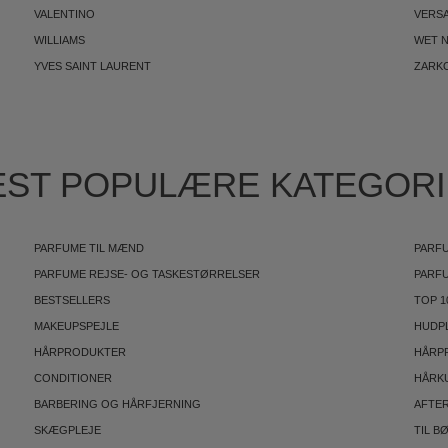
VALENTINO
VERS
WILLIAMS
WET N
YVES SAINT LAURENT
ZARK
ST POPULÆRE KATEGOR
PARFUME TIL MÆND
PARFU
PARFUME REJSE- OG TASKESTØRRELSER
PARF
BESTSELLERS
TOP 1
MAKEUPSPEJLE
HUDP
HÅRPRODUKTER
HÅRP
CONDITIONER
HÅRK
BARBERING OG HÅRFJERNING
AFTE
SKÆGPLEJE
TIL B