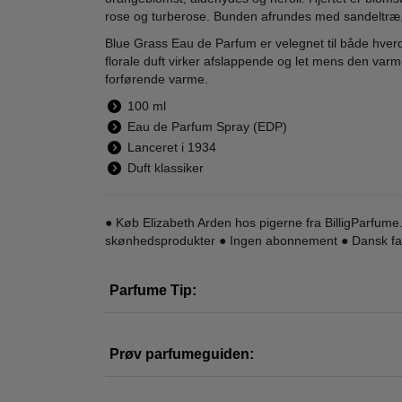
rose og turberose. Bunden afrundes med sandeltræ, 
Blue Grass Eau de Parfum er velegnet til både hver
florale duft virker afslappende og let mens den var
forførende varme.
Elizabeth Arden -
Elizabeth Arden -
Eliz
100 ml
White Tea Eau
5th Avenue NYC -
Gree
Eau de Parfum Spray (EDP)
Florale - 100 ml -
75 ml - Edp
10
Lanceret i 1934
480,00
355,00
Edt
235,00
139,00
Duft klassiker
LÆG I KURV
LÆG I KURV
L
● Køb Elizabeth Arden hos pigerne fra BilligParfum
skønhedsprodukter ● Ingen abonnement ● Dansk fami
-66%
-62%
-54
WOW PRIS
Parfume Tip:
Prøv parfumeguiden: