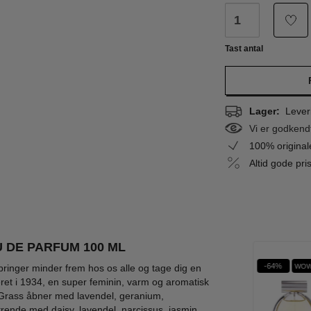
Tast antal
Lager:
Leveri
Vi er godkend
100% origina
Altid gode pr
 DE PARFUM 100 ML
%
-49%
-49%
-64%
WOW PRIS
WOW PRIS
WOW
ringer minder frem hos os alle og tage dig en
ret i 1934, en super feminin, varm og aromatisk
ue Grass åbner med lavendel, geranium,
trende med daisy, lavendel, narcissus, jasmin,