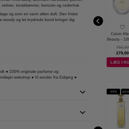
vetiver, tonakbønner, benzoin og cedertræ.
dage og som en varm aften duft. Den friske
me woody og let krydrede bund bringer dig
abeth Arden -
Elizabeth Arden -
Elizabeth Arden -
Calvin Kle
n Tea Lotus -
5th Avenue - 75 ml
White Tea Eau de
Beauty - 10
0 ml - Edt
- Edp
Parfum - 100 ml -
Edp
480,00
345,00
565,00
765,00
Edp
99,00
175,00
288,95
279,00
ÆG I KURV
LÆG I KURV
LÆG I KURV
LÆG I K
e.dk ● 100% originale parfume og
liejet webshop ● Vi sender fra Esbjerg ●
Ønskeskyen Favorit
%
-70%
-31%
-64%
WOW PRIS
WOW PRIS
WOW PRIS
WOW