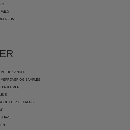
ACE
 WILD
OPERFUME
IER
ME TIL KVINDER
UMEPRØVER OG SAMPLES
0 PARFUMER
LEJE
RODUKTER TIL MÆND
UR
RSHAVE
ØRN