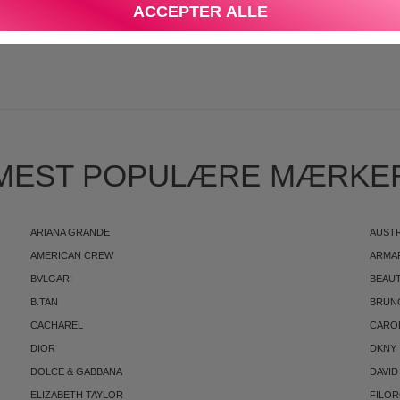
ACCEPTER ALLE
S
MEST POPULÆRE MÆRKE
ARIANA GRANDE
AUST
AMERICAN CREW
ARMA
BVLGARI
BEAUT
B.TAN
BRUN
CACHAREL
CARO
DIOR
DKNY
DOLCE & GABBANA
DAVID
ELIZABETH TAYLOR
FILO