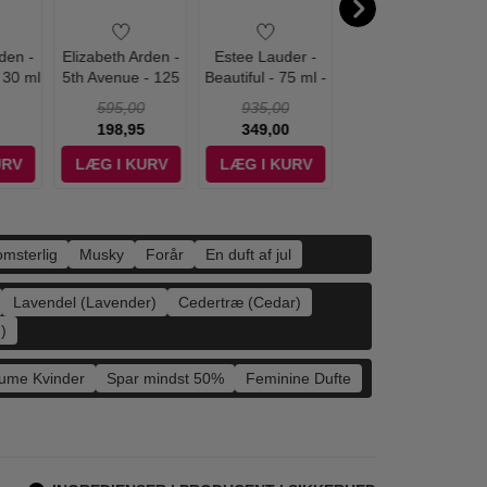
den -
Elizabeth Arden -
Estee Lauder -
Elizabeth Arden -
 30 ml
5th Avenue - 125
Beautiful - 75 ml -
Mediterranean -
ml - Edp
Edp
100 ml - Edp
595,00
935,00
549,00
198,95
349,00
189,00
URV
LÆG I KURV
LÆG I KURV
LÆG I KURV
omsterlig
Musky
Forår
En duft af jul
Lavendel (Lavender)
Cedertræ (Cedar)
)
fume Kvinder
Spar mindst 50%
Feminine Dufte