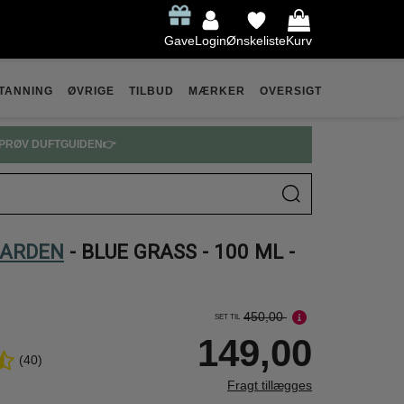
Gave
Login
Ønskeliste
Kurv
TANNING
ØVRIGE
TILBUD
MÆRKER
OVERSIGT
PRØV DUFTGUIDEN👉
 ARDEN
- BLUE GRASS - 100 ML -
450,00
SET TIL
149,00
(40)
Fragt tillægges