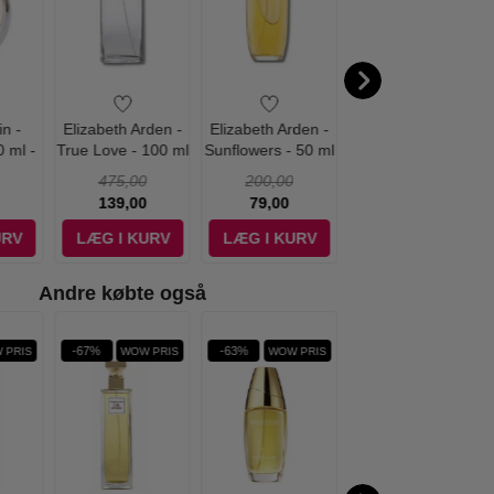
in -
Elizabeth Arden -
Elizabeth Arden -
Elizabeth Arden -
0 ml -
True Love - 100 ml
Sunflowers - 50 ml
Sunflowers Golden
- Edt
- Edt
Vibe - 100 ml - Edt
475,00
200,00
395,00
139,00
79,00
149,00
URV
LÆG I KURV
LÆG I KURV
LÆG I KURV
Andre købte også
-67%
-63%
-66%
 PRIS
WOW PRIS
WOW PRIS