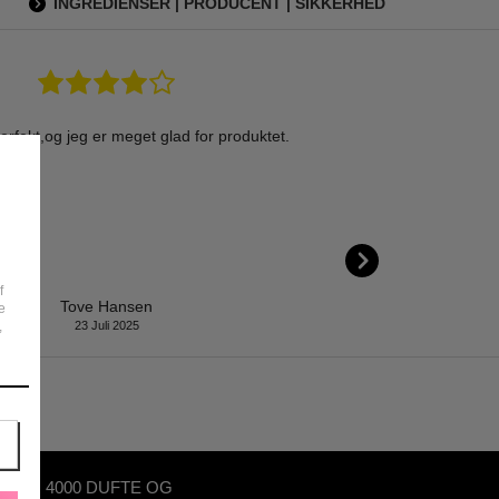
INGREDIENSER | PRODUCENT | SIKKERHED
perfekt,og jeg er meget glad for produktet.
f
Tove Hansen
e
,
23 Juli 2025
OVER 4000 DUFTE OG