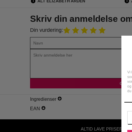
ALT ELIZABETH ARDEN
Skriv din anmeldelse o
Din vurdering:
☆☆☆☆☆
alt fo
Vi 
soc
Anne Nielsen Petersen
vo
og
19 Juli 2022
du 
Ingredienser
EAN
ALTID LAVE PRISER - U