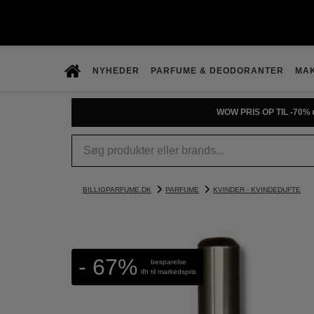
NYHEDER
PARFUME & DEODORANTER
MA
WOW PRIS OP TIL -70% 
BILLIGPARFUME.DK
PARFUME
KVINDER - KVINDEDUFTE
- 67%
besparelse
ifh til markedspris