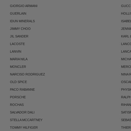
GIORGIO ARMANI
GUCC
GUERLAIN
HOLLI
IDUN MINERALS
ISABE
JIMMY CHOO
JENNI
JIL SANDER
KARL
LACOSTE
LANC
LANVIN
LANC
MARIA NILA
MICH
MONCLER
MERC
NARCISO RODRIGUEZ
NINA 
OLD SPICE
OSCAR
PACO RABANNE
PHYSI
PORSCHE
RALP
ROCHAS
RIHA
SALVADOR DALI
SATIS
STELLA MCCARTNEY
SEBAS
TOMMY HILFIGER
THIE