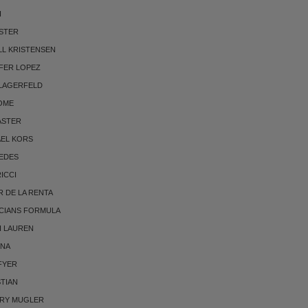
I
STER
LL KRISTENSEN
FER LOPEZ
 LAGERFELD
OME
ASTER
AEL KORS
EDES
RICCI
 DE LA RENTA
CIANS FORMULA
H LAUREN
NNA
FYER
TIAN
RRY MUGLER