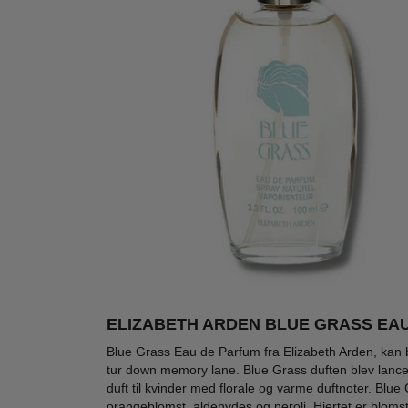
ELIZABETH ARDEN BLUE GRASS EAU
-51%
-61%
-79
Blue Grass Eau de Parfum fra Elizabeth Arden, kan b
tur down memory lane. Blue Grass duften blev lance
duft til kvinder med florale og varme duftnoter. Bl
orangeblomst, aldehydes og neroli. Hjertet er bloms