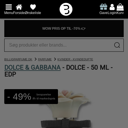
Menu
Forside
Ønskeliste
Gave
Login
Kurv
WOW PRIS OP TIL -70% 👉
BILLIGPARFUME.DK
PARFUME
KVINDER - KVINDEDUFTE
DOLCE & GABBANA
- DOLCE - 50 ML -
EDP
- 49%
besparelse
ifh til markedspris