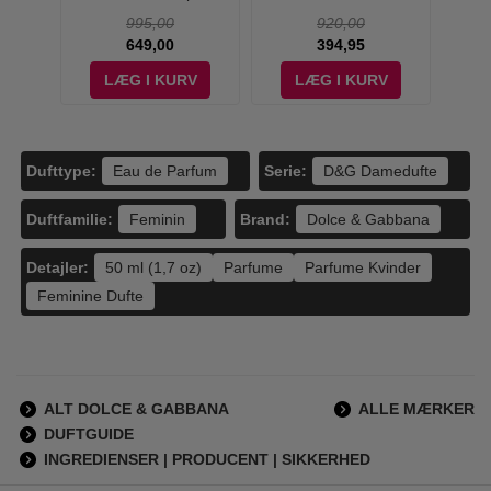
by D&G - 50 ml
995,00
920,00
649,00
394,95
V
LÆG I KURV
LÆG I KURV
Dufttype:
Serie:
Eau de Parfum
D&G Damedufte
Duftfamilie:
Brand:
Feminin
Dolce & Gabbana
Detajler:
50 ml (1,7 oz)
Parfume
Parfume Kvinder
Feminine Dufte
ALT DOLCE & GABBANA
ALLE MÆRKER
DUFTGUIDE
INGREDIENSER | PRODUCENT | SIKKERHED