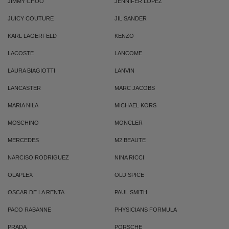
JIMMY CHOO
JENNIFER LOPEZ
JUICY COUTURE
JIL SANDER
KARL LAGERFELD
KENZO
LACOSTE
LANCOME
LAURA BIAGIOTTI
LANVIN
LANCASTER
MARC JACOBS
MARIA NILA
MICHAEL KORS
MOSCHINO
MONCLER
MERCEDES
M2 BEAUTE
NARCISO RODRIGUEZ
NINA RICCI
OLAPLEX
OLD SPICE
OSCAR DE LA RENTA
PAUL SMITH
PACO RABANNE
PHYSICIANS FORMULA
PRADA
PORSCHE