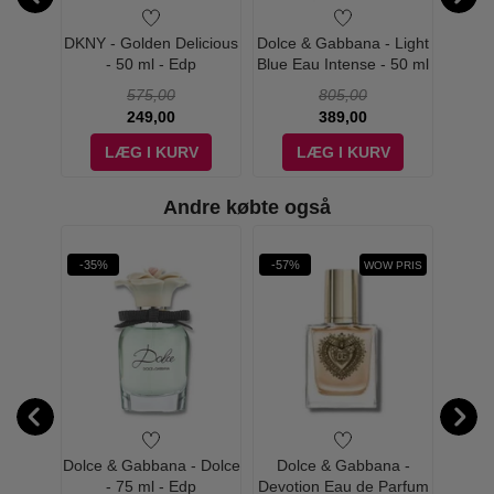
- Shine
DKNY - Golden Delicious
Dolce & Gabbana - Light
Dolce 
 50 ml
- 50 ml - Edp
Blue Eau Intense - 50 ml
Vio
- Edp
575,00
805,00
249,00
389,00
V
LÆG I KURV
LÆG I KURV
Andre købte også
-35%
-57%
-56%
W PRIS
WOW PRIS
 Eau de
Dolce & Gabbana - Dolce
Dolce & Gabbana -
Dolce 
- Edp
- 75 ml - Edp
Devotion Eau de Parfum
Blue E