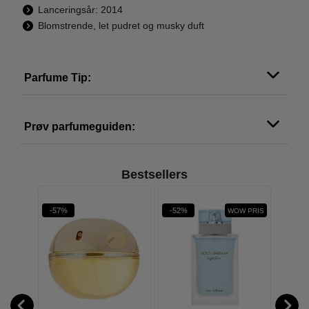
Lanceringsår: 2014
Blomstrende, let pudret og musky duft
Parfume Tip:
Prøv parfumeguiden:
Bestsellers
-57%
-52%
-46%
WOW PRIS