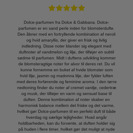
olce-
Dolce-parfumen fra Dolce & Gabbana. Dolce-
Dolc
erdufte.
parfumen er en sand perle inden for blomsterdufte.
parfume
f neroli
Den åbner med en fortryllende kombination af neroli
Den åbn
vlig
og hvid amaryllis, der giver en frisk og livlig
og 
nt med
indledning. Disse noter blander sig elegant med
indle
n subtil
duftnoter af vandmelon og lilje, der tilføjer en subtil
duftnot
g kommer
sødme til parfumen. Midt i duftens udvikling kommer
sødme t
t. Du vil
de blomsteragtige noter for alvor til deres ret. Du vil
de bloms
ter som
kunne fornemme en buket af hvide blomster som
kunne 
r luften
hvid lilje, jasmin og madonna lilje, der fylder luften
hvid li
den tørre
med deres forførende og feminine aroma. I den tørre
med dere
 cedertræ
nedtoning finder du noter af cremet vanilje, cedertræ
nedtonin
ase til
og musk, der tilføjer en varm og sensuel base til
og mus
er en
duften. Denne kombination af noter skaber en
duft
t varme,
harmonisk balance mellem det friske og det varme,
harmoni
 til både
hvilket gør Dolce-parfumen til en perfekt duft til både
hvilket 
ngår
hverdag og særlige lejligheder. Hvad angår
hve
lder sig
holdbarheden, kan du forvente, at duften holder sig
holdbar
t at nyde
på huden i flere timer, hvilket gør det muligt at nyde
på huden