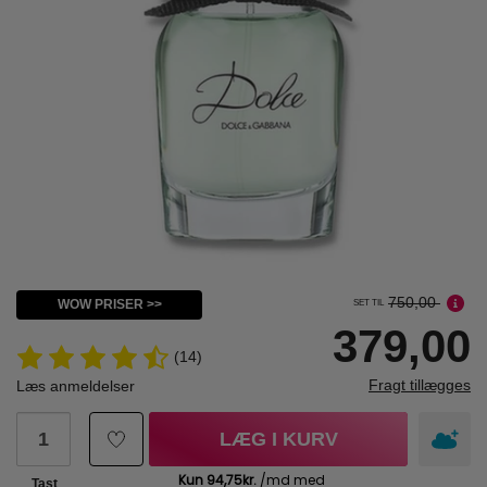
750,00
WOW PRISER >>
SET TIL
379,00
(14)
Fragt tillægges
Læs anmeldelser
LÆG I KURV
Tast