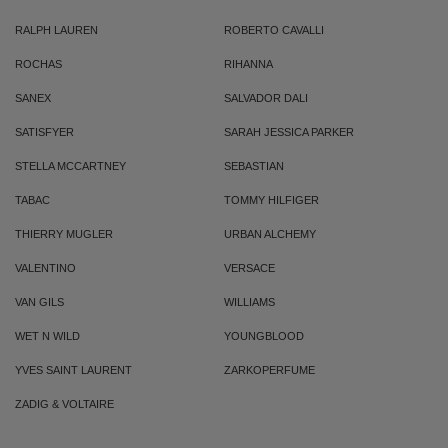
RALPH LAUREN
ROBERTO CAVALLI
ROCHAS
RIHANNA
SANEX
SALVADOR DALI
SATISFYER
SARAH JESSICA PARKER
STELLA MCCARTNEY
SEBASTIAN
TABAC
TOMMY HILFIGER
THIERRY MUGLER
URBAN ALCHEMY
VALENTINO
VERSACE
VAN GILS
WILLIAMS
WET N WILD
YOUNGBLOOD
YVES SAINT LAURENT
ZARKOPERFUME
ZADIG & VOLTAIRE