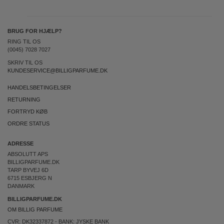
BRUG FOR HJÆLP?
RING TIL OS
(0045) 7028 7027
SKRIV TIL OS
KUNDESERVICE@BILLIGPARFUME.DK
HANDELSBETINGELSER
RETURNING
FORTRYD KØB
ORDRE STATUS
ADRESSE
ABSOLUTT APS
BILLIGPARFUME.DK
TARP BYVEJ 6D
6715 ESBJERG N
DANMARK
BILLIGPARFUME.DK
OM BILLIG PARFUME
CVR: DK32337872 - BANK: JYSKE BANK