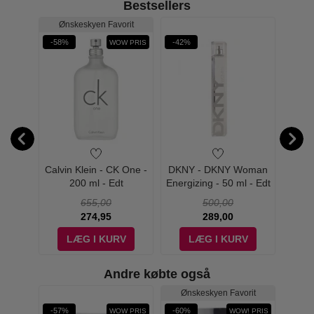
Bestsellers
Ønskeskyen Favorit
Øn
-58%
-42%
-74%
WOW PRIS
cious
Calvin Klein - CK One -
DKNY - DKNY Woman
DKNY
tion
200 ml - Edt
Energizing - 50 ml - Edt
Fresh
655,00
500,00
274,95
289,00
V
LÆG I KURV
LÆG I KURV
Andre købte også
rit
Ønskeskyen Favorit
-57%
-60%
-60%
W PRIS
WOW PRIS
WOW! PRIS