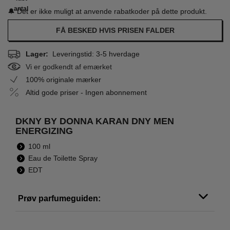
antal
🔔 Det er ikke muligt at anvende rabatkoder på dette produkt.
FÅ BESKED HVIS PRISEN FALDER
Lager:
Leveringstid: 3-5 hverdage
Vi er godkendt af emærket
100% originale mærker
Altid gode priser - Ingen abonnement
DKNY BY DONNA KARAN DNY MEN
ENERGIZING
100 ml
Eau de Toilette Spray
EDT
Prøv parfumeguiden: