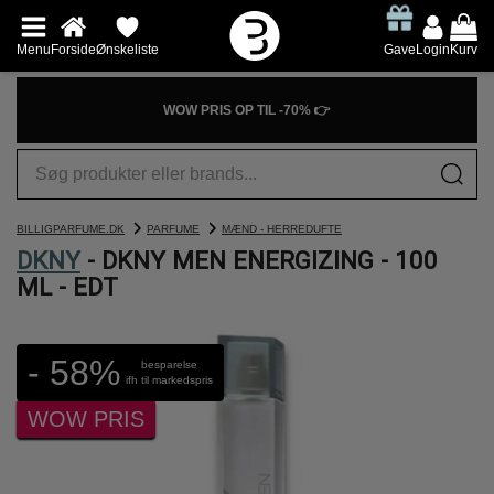
Menu
Forside
Ønskeliste
Gave
Login
Kurv
WOW PRIS OP TIL -70% 👉
BILLIGPARFUME.DK
PARFUME
MÆND - HERREDUFTE
DKNY
- DKNY MEN ENERGIZING - 100
ML - EDT
- 58%
besparelse
ifh til markedspris
WOW PRIS