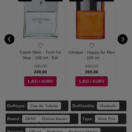
for Men
Calvin Klein - Truth for
Clinique - Happy for Men
Lanvi
c
Men - 100 ml - Edt
- 100 ml
585,00
680,00
249,00
269,00
V
LÆG I KURV
LÆG I KURV
Dufttype:
Duftfamilie:
Eau de Toilette
Maskulin
Brand:
Type:
DKNY
Donna Karan
Wow Pris
Detajler:
100 ml
Parfume
Parfume Mænd