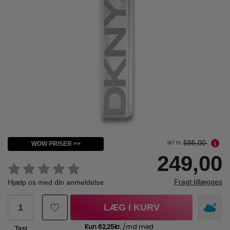
595,00
WOW PRISER >>
SET TIL
249,00
Fragt tillægges
Hjælp os med din anmeldelse
LÆG I KURV
Tast