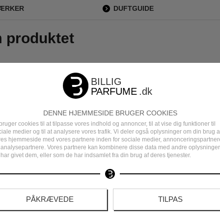
MÆRKER
DUFTGUIDE
m produktet
DENNE HJEMMESIDE BRUGER COOKIES
bruger cookies til at tilpasse vores indhold og annoncer, til at vise dig funktioner til
iale medier og til at analysere vores trafik. Vi deler også oplysninger om din brug a
res hjemmeside med vores partnere inden for sociale medier, annonceringspartner
 analysepartnere. Vores partnere kan kombinere disse data med andre oplysninger
har givet dem, eller som de har indsamlet fra din brug af deres tjenester.
PÅKRÆVEDE
TILPAS