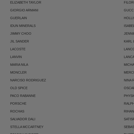
ELIZABETH TAYLOR
FILO
GIORGIO ARMANI
GUCC
GUERLAIN
HOLLI
IDUN MINERALS
ISABE
JIMMY CHOO
JENNI
JIL SANDER
KARL
LACOSTE
LANC
LANVIN
LANC
MARIA NILA
MICH
MONCLER
MERC
NARCISO RODRIGUEZ
NINA 
OLD SPICE
OSCAR
PACO RABANNE
PHYSI
PORSCHE
RALP
ROCHAS
RIHA
SALVADOR DALI
SATIS
STELLA MCCARTNEY
SEBAS