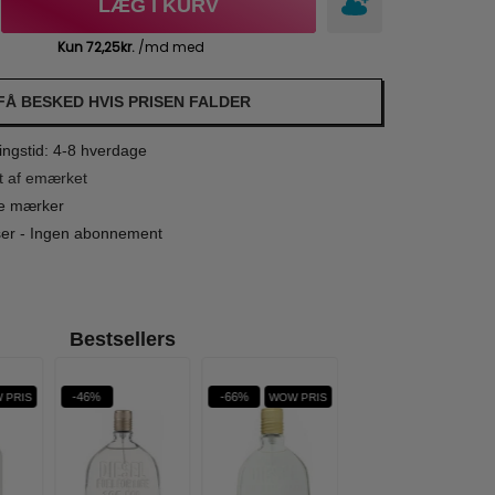
LÆG I KURV
FÅ BESKED HVIS PRISEN FALDER
ngstid: 4-8 hverdage
t af emærket
le mærker
iser - Ingen abonnement
Bestsellers
-46%
-66%
-50%
 PRIS
WOW PRIS