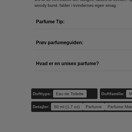
woody bund, falder i kvindernes egen smag.
Calvin Klein - CK
Angel Schlesser -
Calv
Everyone - 100 ml
Mediterranean
One -
- EDT
Cypress - 100 ml -
Parfume Tip:
525,00
525,00
Edt
245,00
279,00
LÆG I KURV
LÆG I KURV
L
Prøv parfumeguiden:
Hvad er en unisex parfume?
Dufttype:
Duftfamilie:
Eau de Toilette
M
Detajler:
50 ml (1,7 oz)
Parfume
Parfume Mæ