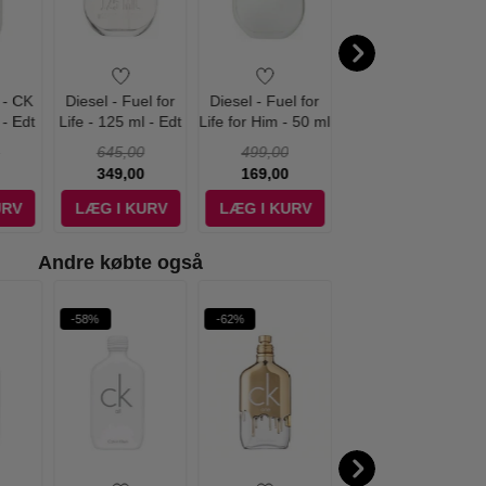
 - CK
Diesel - Fuel for
Diesel - Fuel for
Diesel - Only the
 - Edt
Life - 125 ml - Edt
Life for Him - 50 ml
Brave - 125 ml -
- Edt
Edt
645,00
499,00
795,00
349,00
169,00
395,00
URV
LÆG I KURV
LÆG I KURV
LÆG I KURV
Andre købte også
-58%
-62%
-53%