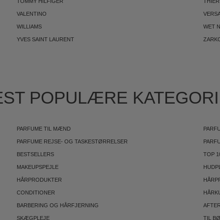
TOMMY HILFIGER
THIE
VALENTINO
VERS
WILLIAMS
WET N
YVES SAINT LAURENT
ZARK
ST POPULÆRE KATEGOR
PARFUME TIL MÆND
PARFU
PARFUME REJSE- OG TASKESTØRRELSER
PARF
BESTSELLERS
TOP 1
MAKEUPSPEJLE
HUDP
HÅRPRODUKTER
HÅRP
CONDITIONER
HÅRK
BARBERING OG HÅRFJERNING
AFTE
SKÆGPLEJE
TIL B