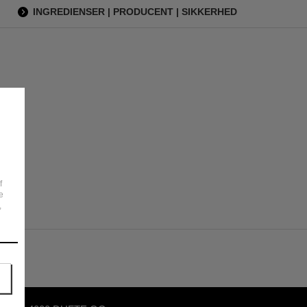
INGREDIENSER | PRODUCENT | SIKKERHED
f
e
,