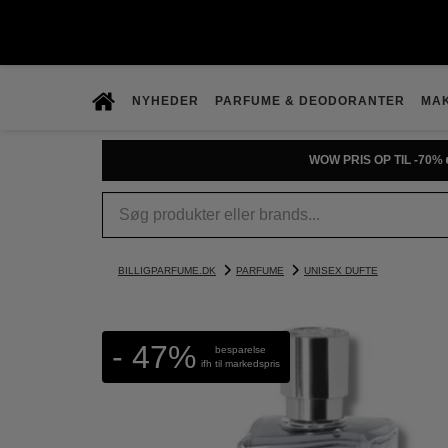
NYHEDER
PARFUME & DEODORANTER
MA
WOW PRIS OP TIL -70% 
BILLIGPARFUME.DK
PARFUME
UNISEX DUFTE
- 47%
besparelse
ifh til markedspris