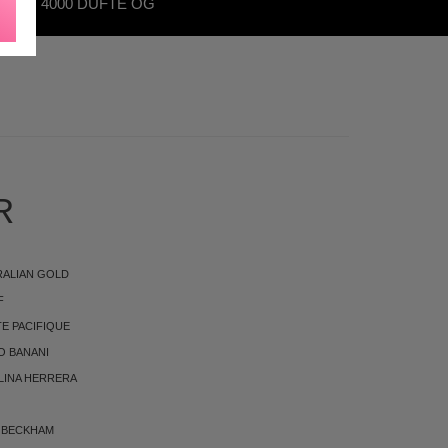
OVER 4000 DUFTE OG
KØNHEDSPRODUKTER
R
RALIAN GOLD
F
E PACIFIQUE
O BANANI
LINA HERRERA
 BECKHAM