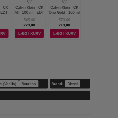
 - CK
Calvin Klein - CK
Calvin Klein - CK
Calvin Klein - CK
- EDT
All - 100 ml - EDT
One Gold - 100 ml
Everyone - 100 ml
- Edt
- EDT
545,00
570,00
525,00
229,00
219,00
245,00
URV
LÆG I KURV
LÆG I KURV
LÆG I KURV
Brand:
e (Vanilla)
Bourbon
Diesel