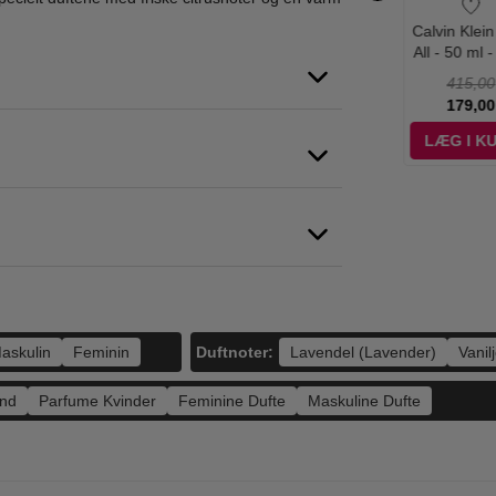
in Klein - CK
Guerlain - La
Christian Dior -
Calvin Klein
 100 ml - Edt
Petite Robe Noire -
Sauvage - 200 ml -
All - 50 ml 
30 ml - Edp
Edt
495,00
565,00
1.395,00
415,00
198,95
385,00
1.295,00
179,00
ÆG I KURV
LÆG I KURV
LÆG I KURV
LÆG I K
Duftnoter:
askulin
Feminin
Lavendel (Lavender)
Vanilj
nd
Parfume Kvinder
Feminine Dufte
Maskuline Dufte