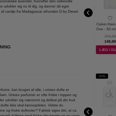
aromatiske lavendel, hvorefter den velkendte
 udvikler sig nu til dig, og danner dit eget
af vanilje fra Madagascar afrunden D by Diesel.
l - Loverdose
Diesel - Only The
Diesel - Fuel For
Calvin Klein
50 ml - Edp
Brave Deodorant &
Life for Her - 50 ml
One - 50 ml
Body Spray - 200
- Edp
495,00
195,00
465,00
375,00
ml
295,00
99,00
189,00
145,00
NING
ÆG I KURV
LÆG I KURV
LÆG I KURV
LÆG I K
%
-32%
-57%
WOW PRIS
rfume, kan bruges af alle, i unisex dufte er
køn. Unisex parfumer er ofte friske i toppen og
r udvikler sig nænsomt og delikat på din hud.
 dufte ikke skal kønsopdeles. Vidste du
e og friske duftnoter? Faktisk siges det, at ca.
pecielt duftene med friske citrusnoter og en varm