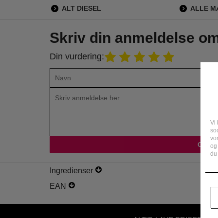
ALT DIESEL
ALLE 
Skriv din anmeldelse o
Din vurdering:
Vi 
soc
vo
og
du 
Ingredienser
EAN