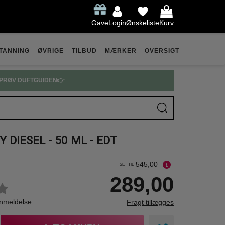
Gave
Login
Ønskeliste
Kurv
TANNING
ØVRIGE
TILBUD
MÆRKER
OVERSIGT
PRØV DUFTGUIDEN👉
Y DIESEL - 50 ML - EDT
545,00
SET TIL
289,00
anmeldelse
Fragt tillægges