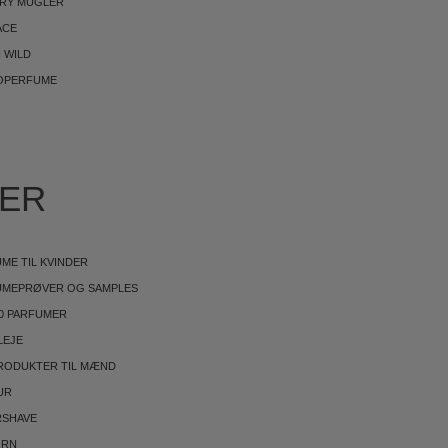
RRY MUGLER
ACE
 WILD
OPERFUME
IER
ME TIL KVINDER
UMEPRØVER OG SAMPLES
0 PARFUMER
LEJE
RODUKTER TIL MÆND
UR
RSHAVE
ØRN