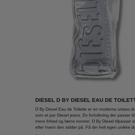
DIESEL D BY DIESEL EAU DE TOILET
-32%
-60%
-40
WOW PRIS
D By Diesel Eau de Toilette er en moderne unisex duft
som et par Diesel jeans. En fortolkning der passer t
mere frihed og færre normer. D By Diesel tilpasser sig
efter hvem den sidder på. Få din helt egen unikke duf