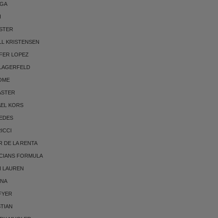
RGA
I
STER
LL KRISTENSEN
FER LOPEZ
 LAGERFELD
OME
ASTER
AEL KORS
EDES
RICCI
 DE LA RENTA
CIANS FORMULA
H LAUREN
NNA
FYER
TIAN