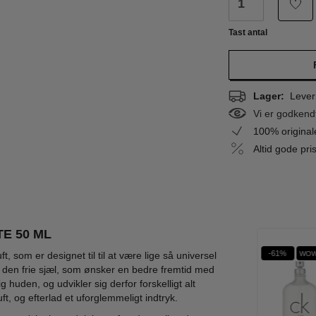
Tast antal
Lager:
Leveri
Vi er godkend
100% origina
Altid gode pr
TE 50 ML
%
-49%
-59%
-61%
WOW PRIS
WOW
, som er designet til til at være lige så universel
il den frie sjæl, som ønsker en bedre fremtid med
 huden, og udvikler sig derfor forskelligt alt
t, og efterlad et uforglemmeligt indtryk.