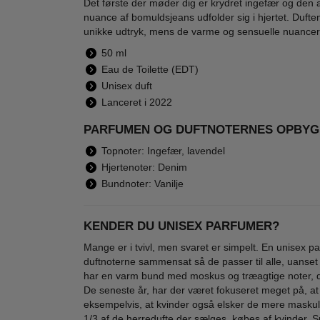
Det første der møder dig er krydret ingefær og den 
nuance af bomuldsjeans udfolder sig i hjertet. Duftens
unikke udtryk, mens de varme og sensuelle nuancer 
50 ml
Diesel - Only the
Diesel - Loverdose
Diese
Eau de Toilette (EDT)
Brave - 50 ml - Edt
- 75 ml - Edp
- 
Unisex duft
485,00
750,00
Lanceret i 2022
329,00
298,95
PARFUMEN OG DUFTNOTERNES OPBYG
LÆG I KURV
LÆG I KURV
L
Topnoter: Ingefær, lavendel
Hjertenoter: Denim
Bundnoter: Vanilje
-53%
-47%
-60
KENDER DU UNISEX PARFUMER?
Mange er i tvivl, men svaret er simpelt. En unisex pa
duftnoterne sammensat så de passer til alle, uanset 
har en varm bund med moskus og træagtige noter, de
De seneste år, har der været fokuseret meget på, at
eksempelvis, at kvinder også elsker de mere maskulin
1/3 af de herredufte der sælges, købes af kvinder. S