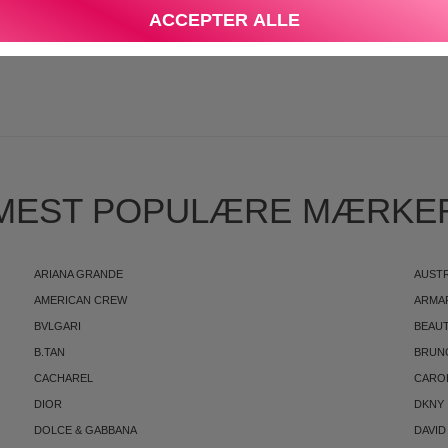
DEN
DANSK E-MÆRKET WEBSHOP
ACCEPTER ALLE
S
MEST POPULÆRE MÆRKE
ARIANA GRANDE
AUST
AMERICAN CREW
ARMA
BVLGARI
BEAUT
B.TAN
BRUN
CACHAREL
CARO
DIOR
DKNY
DOLCE & GABBANA
DAVID