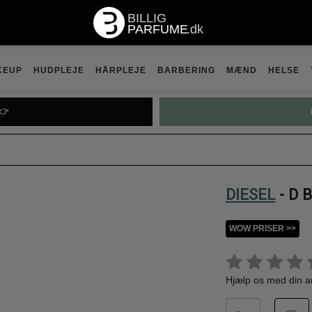
KEUP
HUDPLEJE
HÅRPLEJE
BARBERING
MÆND
HELSE
👉
DIESEL
- D B
WOW PRISER >>
Hjælp os med din 