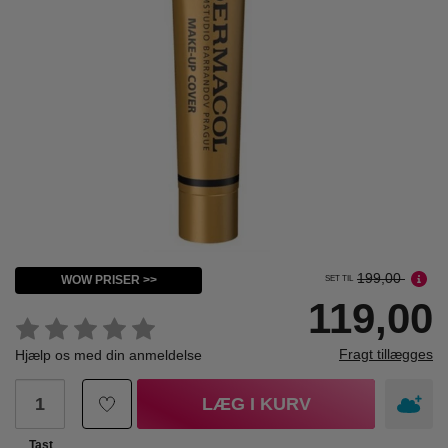
199,00
WOW PRISER >>
SET TIL
119,00
Fragt tillægges
Hjælp os med din anmeldelse
LÆG I KURV
Tast