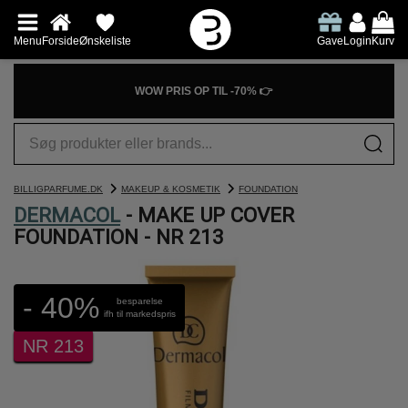
Menu
Forside
Ønskeliste
Gave
Login
Kurv
WOW PRIS OP TIL -70% 👉
BILLIGPARFUME.DK
MAKEUP & KOSMETIK
FOUNDATION
DERMACOL
- MAKE UP COVER
FOUNDATION - NR 213
- 40%
besparelse
ifh til markedspris
NR 213