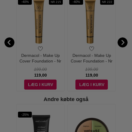
-40%
-40%
-40%
NR 224
NR 215
NR 222
e Up
Dermacol - Make Up
Dermacol - Make Up
Der
n - Nr
Cover Foundation - Nr
Cover Foundation - Nr
Cover
215
222
199,00
199,00
119,00
119,00
V
LÆG I KURV
LÆG I KURV
Andre købte også
-25%
-25%
W PRIS