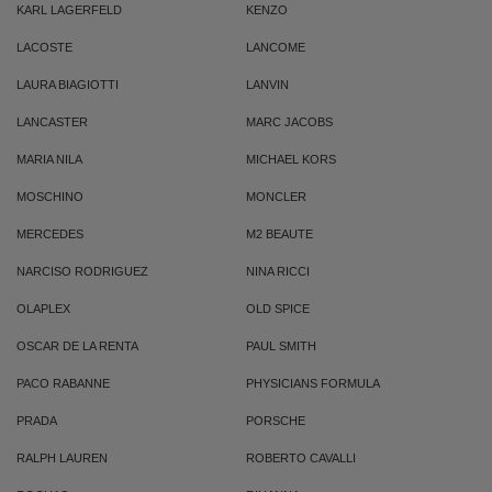
KARL LAGERFELD
KENZO
LACOSTE
LANCOME
LAURA BIAGIOTTI
LANVIN
LANCASTER
MARC JACOBS
MARIA NILA
MICHAEL KORS
MOSCHINO
MONCLER
MERCEDES
M2 BEAUTE
NARCISO RODRIGUEZ
NINA RICCI
OLAPLEX
OLD SPICE
OSCAR DE LA RENTA
PAUL SMITH
PACO RABANNE
PHYSICIANS FORMULA
PRADA
PORSCHE
RALPH LAUREN
ROBERTO CAVALLI