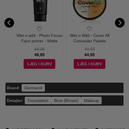
ra -
Wet n wild - Photo Focus
Wet n Wild - Cover All
b.tan 
Blue de
Face primer - Matte
Concealer Palette
On
 - Edp
Sel
64,95
49,95
48,95
44,95
V
LÆG I KURV
LÆG I KURV
Brand:
Dermacol
Detajler:
Foundation
Brun (Brown)
Makeup