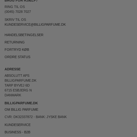
BRUG FOR HJÆLP?
RING TIL OS
(0045) 7028 7027
SKRIV TIL OS
KUNDESERVICE@BILLIGPARFUME.DK
HANDELSBETINGELSER
RETURNING
FORTRYD KØB
ORDRE STATUS
ADRESSE
ABSOLUTT APS
BILLIGPARFUME.DK
TARP BYVEJ 6D
6715 ESBJERG N
DANMARK
BILLIGPARFUME.DK
OM BILLIG PARFUME
CVR: DK32337872 - BANK: JYSKE BANK
KUNDESERVICE
BUSINESS
-
B2B