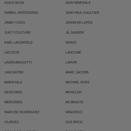
HUGO BOSS
IDUN MINERALS
ISABELL KRISTENSEN
JEAN PAUL GAULTIER
JIMMY CHOO
JENNIFER LOPEZ
JUICY COUTURE
JIL SANDER
KARL LAGERFELD
KENZO
LACOSTE
LANCOME
LAURA BIAGIOTTI
LANVIN
LANCASTER
MARC JACOBS
MARIA NILA
MICHAEL KORS
MOSCHINO
MONCLER
MERCEDES
M2 BEAUTE
NARCISO RODRIGUEZ
NINA RICCI
OLAPLEX
OLD SPICE