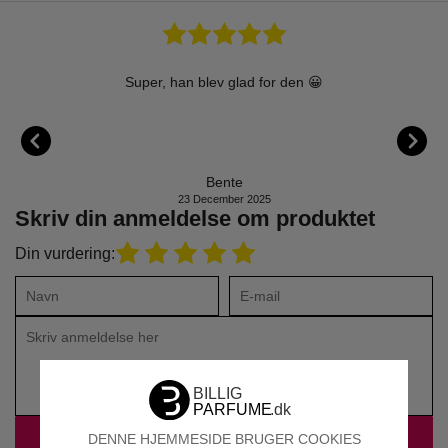
eldigvis
Super, han blev glad for den 😀
Bente
23 December 2025
Skriv din anmeldelse om produktet
Din vurdering:
DENNE HJEMMESIDE BRUGER COOKIES