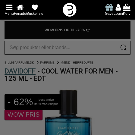
Menu
Forside
Ønskeliste
Gave
Login
Kurv
WOW PRIS OP TIL -70% 👉
BILLIGPARFUME.DK
PARFUME
MÆND - HERREDUFTE
DAVIDOFF
- COOL WATER FOR MEN -
125 ML - EDT
- 62%
besparelse
ifh til markedspris
WOW PRIS