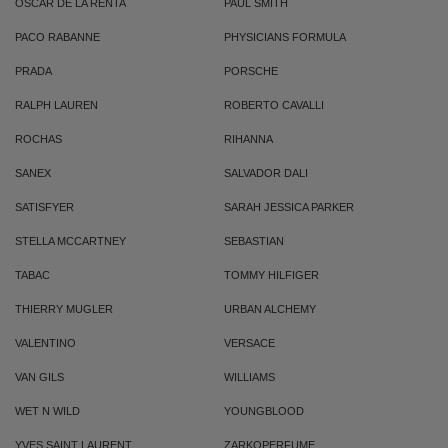
OSCAR DE LA RENTA
PAUL SMITH
PACO RABANNE
PHYSICIANS FORMULA
PRADA
PORSCHE
RALPH LAUREN
ROBERTO CAVALLI
ROCHAS
RIHANNA
SANEX
SALVADOR DALI
SATISFYER
SARAH JESSICA PARKER
STELLA MCCARTNEY
SEBASTIAN
TABAC
TOMMY HILFIGER
THIERRY MUGLER
URBAN ALCHEMY
VALENTINO
VERSACE
VAN GILS
WILLIAMS
WET N WILD
YOUNGBLOOD
YVES SAINT LAURENT
ZARKOPERFUME