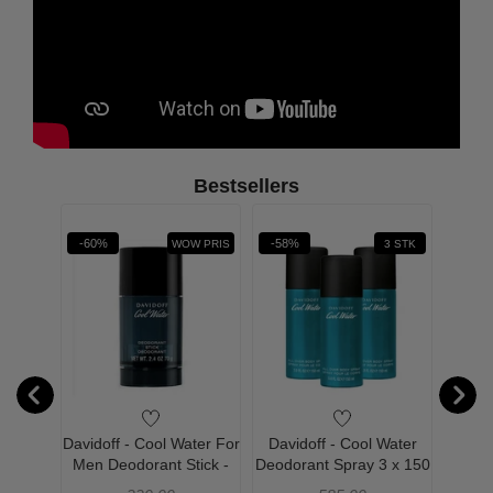
Bestsellers
Øn
-60%
-58%
-54%
WOW PRIS
3 STK
Water
Davidoff - Cool Water For
Davidoff - Cool Water
Davi
 150 ml
Men Deodorant Stick -
Deodorant Spray 3 x 150
Men D
75g
ml