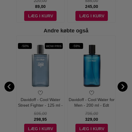
220,00
585,00
89,00
245,00
V
LÆG I KURV
LÆG I KURV
Andre købte også
rit
-50%
-59%
-67%
! PRIS
WOW PRIS
for Men
Davidoff - Cool Water
Davidoff - Cool Water for
Calvi
Street Fighter - 125 ml -
Men - 200 ml - Edt
Him
Edt
595,00
795,00
298,95
329,00
V
LÆG I KURV
LÆG I KURV