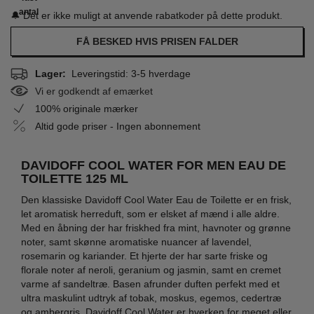
antal
🔔 Det er ikke muligt at anvende rabatkoder på dette produkt.
FÅ BESKED HVIS PRISEN FALDER
Lager:
Leveringstid: 3-5 hverdage
Vi er godkendt af emærket
100% originale mærker
Altid gode priser - Ingen abonnement
DAVIDOFF COOL WATER FOR MEN EAU DE
TOILETTE 125 ML
Den klassiske Davidoff Cool Water Eau de Toilette er en frisk,
let aromatisk herreduft, som er elsket af mænd i alle aldre.
Med en åbning der har friskhed fra mint, havnoter og grønne
noter, samt skønne aromatiske nuancer af lavendel,
rosemarin og kariander. Et hjerte der har sarte friske og
florale noter af neroli, geranium og jasmin, samt en cremet
varme af sandeltræ. Basen afrunder duften perfekt med et
ultra maskulint udtryk af tobak, moskus, egemos, cedertræ
og ambergris. Davidoff Cool Water er hverken for meget eller