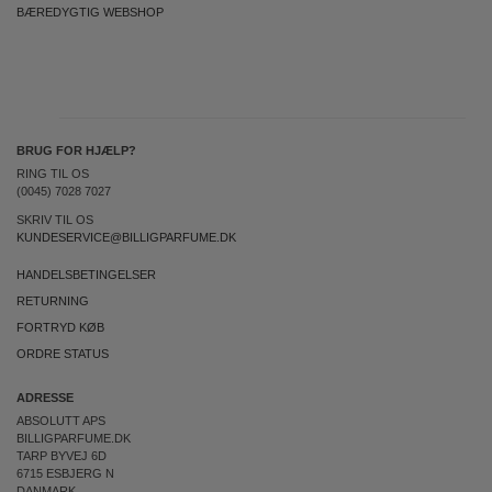
BÆREDYGTIG WEBSHOP
BRUG FOR HJÆLP?
RING TIL OS
(0045) 7028 7027
SKRIV TIL OS
KUNDESERVICE@BILLIGPARFUME.DK
HANDELSBETINGELSER
RETURNING
FORTRYD KØB
ORDRE STATUS
ADRESSE
ABSOLUTT APS
BILLIGPARFUME.DK
TARP BYVEJ 6D
6715 ESBJERG N
DANMARK