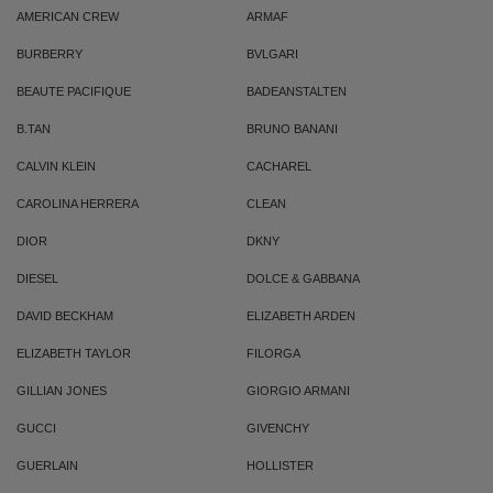
AMERICAN CREW
ARMAF
BURBERRY
BVLGARI
BEAUTE PACIFIQUE
BADEANSTALTEN
B.TAN
BRUNO BANANI
CALVIN KLEIN
CACHAREL
CAROLINA HERRERA
CLEAN
DIOR
DKNY
DIESEL
DOLCE & GABBANA
DAVID BECKHAM
ELIZABETH ARDEN
ELIZABETH TAYLOR
FILORGA
GILLIAN JONES
GIORGIO ARMANI
GUCCI
GIVENCHY
GUERLAIN
HOLLISTER