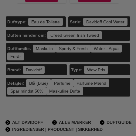
Dufttype:
Serie:
Eau de Toilette
Davidoff Cool Water
Duften minder om:
Creed Green Irish Tweed
Duftfamilie:
Maskulin
Sporty & Fresh
Water - Aqua
Forår
Brand:
Type:
Davidoff
Wow Pris
Detajler:
Blå (Blue)
Parfume
Parfume Mænd
Spar mindst 50%
Maskuline Dufte
ALT DAVIDOFF
ALLE MÆRKER
DUFTGUIDE
INGREDIENSER | PRODUCENT | SIKKERHED