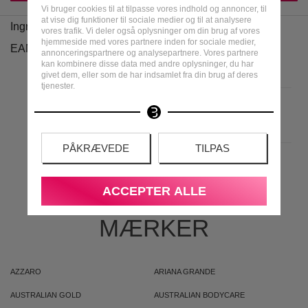
Vi bruger cookies til at tilpasse vores indhold og annoncer, til
at vise dig funktioner til sociale medier og til at analysere
Ingredienser
vores trafik. Vi deler også oplysninger om din brug af vores
hjemmeside med vores partnere inden for sociale medier,
EAN
annonceringspartnere og analysepartnere. Vores partnere
kan kombinere disse data med andre oplysninger, du har
givet dem, eller som de har indsamlet fra din brug af deres
tjenester.
PÅKRÆVEDE
TILPAS
MEST POPULÆRE
ACCEPTER ALLE
MÆRKER
AZZARO
ARIANA GRANDE
AUSTRALIAN GOLD
AUSTRALIAN BODYCARE