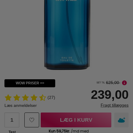
625,00
WOW PRISER >>
SET TIL
239,00
(27)
Fragt tillægges
Læs anmeldelser
LÆG I KURV
Tast