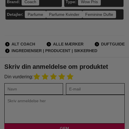
Brand:
Type:
Coach
Wow Pris
Detajler:
Parfume
Parfume Kvinder
Feminine Dufte
ALT COACH
ALLE MÆRKER
DUFTGUIDE
INGREDIENSER | PRODUCENT | SIKKERHED
Skriv din anmeldelse om produktet
Din vurdering: