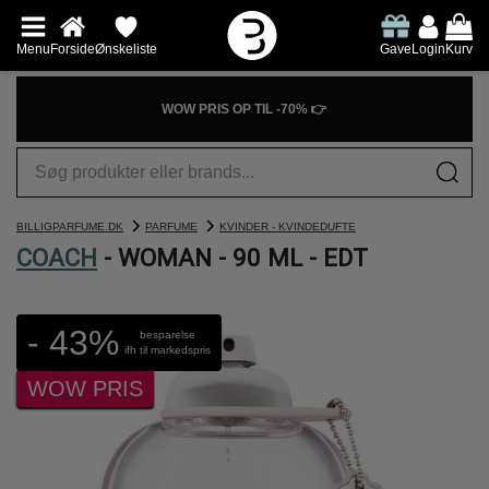
Menu
Forside
Ønskeliste
Gave
Login
Kurv
WOW PRIS OP TIL -70% 👉
BILLIGPARFUME.DK
PARFUME
KVINDER - KVINDEDUFTE
COACH
- WOMAN - 90 ML - EDT
- 43%
besparelse
ifh til markedspris
WOW PRIS