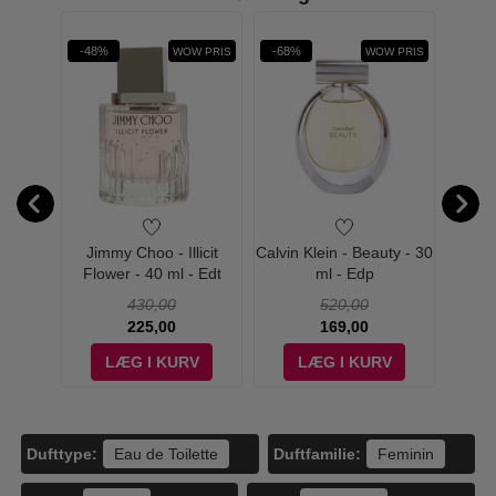
-48%
-68%
-67%
WOW PRIS
WOW PRIS
au de
Jimmy Choo - Illicit
Calvin Klein - Beauty - 30
Salvad
- Edp
Flower - 40 ml - Edt
ml - Edp
430,00
520,00
225,00
169,00
V
LÆG I KURV
LÆG I KURV
Dufttype:
Duftfamilie:
Eau de Toilette
Feminin