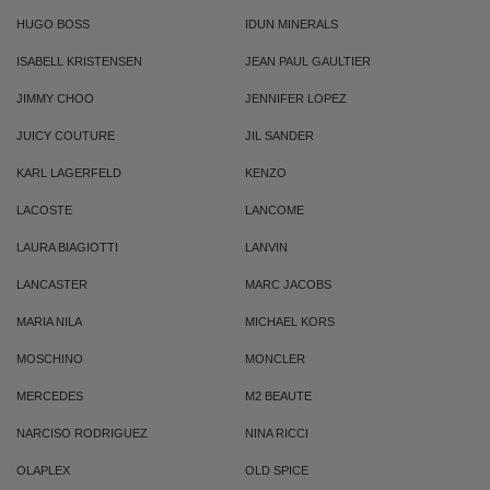
HUGO BOSS
IDUN MINERALS
ISABELL KRISTENSEN
JEAN PAUL GAULTIER
JIMMY CHOO
JENNIFER LOPEZ
JUICY COUTURE
JIL SANDER
KARL LAGERFELD
KENZO
LACOSTE
LANCOME
LAURA BIAGIOTTI
LANVIN
LANCASTER
MARC JACOBS
MARIA NILA
MICHAEL KORS
MOSCHINO
MONCLER
MERCEDES
M2 BEAUTE
NARCISO RODRIGUEZ
NINA RICCI
OLAPLEX
OLD SPICE