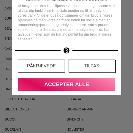
Vi bruger cookies til at tilpasse vores indhold og annoncer, til
AMERICAN CREW
ARMAF
at vise dig funktioner til sociale medier og til at analysere
vores trafik. Vi deler også oplysninger om din brug af vores
BURBERRY
BVLGARI
hjemmeside med vores partnere inden for sociale medier,
annonceringspartnere og analysepartnere. Vores partnere
BEAUTE PACIFIQUE
BADEANSTALTEN
kan kombinere disse data med andre oplysninger, du har
givet dem, eller som de har indsamlet fra din brug af deres
B.TAN
BRUNO BANANI
tjenester.
CALVIN KLEIN
CACHAREL
CAROLINA HERRERA
CLEAN
PÅKRÆVEDE
TILPAS
DIOR
DKNY
DIESEL
DOLCE & GABBANA
ACCEPTER ALLE
DAVID BECKHAM
ELIZABETH ARDEN
ELIZABETH TAYLOR
FILORGA
GILLIAN JONES
GIORGIO ARMANI
GUCCI
GIVENCHY
GUERLAIN
HOLLISTER