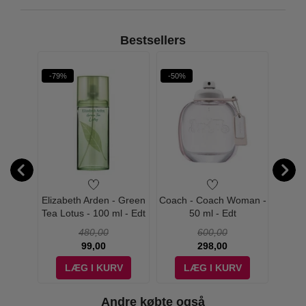
Bestsellers
-79%
-50%
-48%
oman -
Elizabeth Arden - Green
Coach - Coach Woman -
Coach
Tea Lotus - 100 ml - Edt
50 ml - Edt
480,00
600,00
99,00
298,00
V
LÆG I KURV
LÆG I KURV
Andre købte også