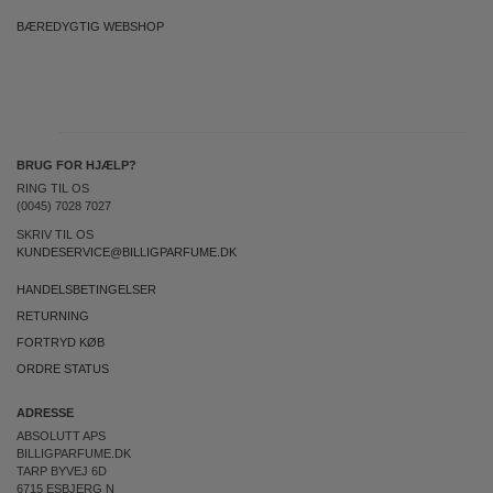
BÆREDYGTIG WEBSHOP
BRUG FOR HJÆLP?
RING TIL OS
(0045) 7028 7027
SKRIV TIL OS
KUNDESERVICE@BILLIGPARFUME.DK
HANDELSBETINGELSER
RETURNING
FORTRYD KØB
ORDRE STATUS
ADRESSE
ABSOLUTT APS
BILLIGPARFUME.DK
TARP BYVEJ 6D
6715 ESBJERG N