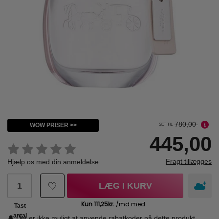
780,00
WOW PRISER >>
SET TIL
445,00
Fragt tillægges
Hjælp os med din anmeldelse
LÆG I KURV
Tast
antal
🔔 Det er ikke muligt at anvende rabatkoder på dette produkt.