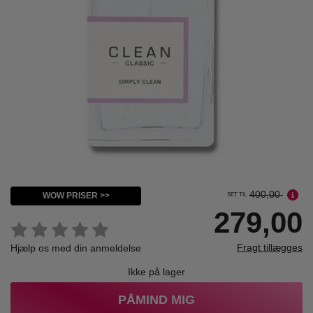
400,00
WOW PRISER >>
SET TIL
279,00
Fragt tillægges
Hjælp os med din anmeldelse
Ikke på lager
PÅMIND MIG