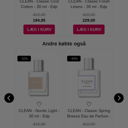
Shower
CLEAN - Classic Cool
CLEAN - Classic Fresh
CLEAN
 Edp
Cotton - 30 ml - Edp
Linens - 30 ml - Edp
Laun
410,00
410,00
194,95
229,00
V
LÆG I KURV
LÆG I KURV
Andre købte også
-32%
-44%
n -
CLEAN - Nordic Light -
CLEAN - Classic Spring
CLEAN
mmer
30 ml - Edp
Breeze Eau de Parfum -
Clo
- Edt
30 ml
410,00
410,00