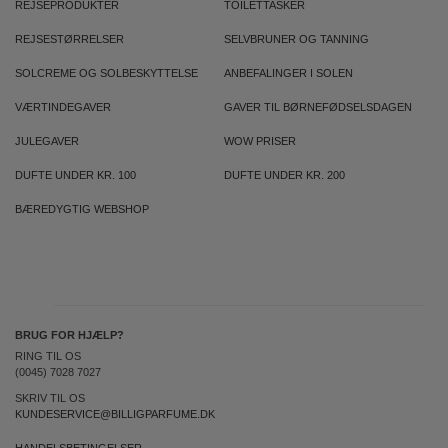
REJSEPRODUKTER
TOILETTASKER
REJSESTØRRELSER
SELVBRUNER OG TANNING
SOLCREME OG SOLBESKYTTELSE
ANBEFALINGER I SOLEN
VÆRTINDEGAVER
GAVER TIL BØRNEFØDSELSDAGEN
JULEGAVER
WOW PRISER
DUFTE UNDER KR. 100
DUFTE UNDER KR. 200
BÆREDYGTIG WEBSHOP
BRUG FOR HJÆLP?
RING TIL OS
(0045) 7028 7027
SKRIV TIL OS
KUNDESERVICE@BILLIGPARFUME.DK