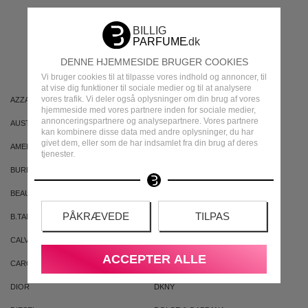
MEST POPULÆRE
MÆRKER
DENNE HJEMMESIDE BRUGER COOKIES
Vi bruger cookies til at tilpasse vores indhold og annoncer, til
at vise dig funktioner til sociale medier og til at analysere
vores trafik. Vi deler også oplysninger om din brug af vores
AZZARO
ARIANA GRANDE
hjemmeside med vores partnere inden for sociale medier,
annonceringspartnere og analysepartnere. Vores partnere
AUSTRALIAN GOLD
AUSTRALIAN BODYCARE
kan kombinere disse data med andre oplysninger, du har
givet dem, eller som de har indsamlet fra din brug af deres
AMERICAN CREW
ARMAF
tjenester.
BURBERRY
BVLGARI
BEAUTE PACIFIQUE
BADEANSTALTEN
PÅKRÆVEDE
TILPAS
B.TAN
BRUNO BANANI
CALVIN KLEIN
CACHAREL
ACCEPTER ALLE
CAROLINA HERRERA
CLEAN
DIOR
DKNY