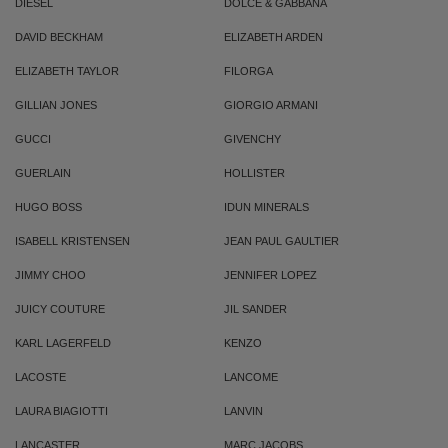
DIESEL
DOLCE & GABBANA
DAVID BECKHAM
ELIZABETH ARDEN
ELIZABETH TAYLOR
FILORGA
GILLIAN JONES
GIORGIO ARMANI
GUCCI
GIVENCHY
GUERLAIN
HOLLISTER
HUGO BOSS
IDUN MINERALS
ISABELL KRISTENSEN
JEAN PAUL GAULTIER
JIMMY CHOO
JENNIFER LOPEZ
JUICY COUTURE
JIL SANDER
KARL LAGERFELD
KENZO
LACOSTE
LANCOME
LAURA BIAGIOTTI
LANVIN
LANCASTER
MARC JACOBS