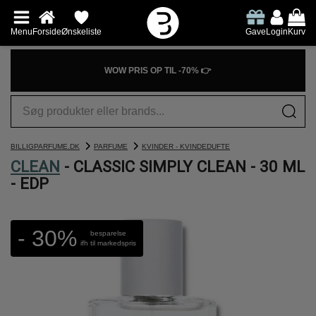
Menu
Forside
Ønskeliste
Gave
Login
Kurv
WOW PRIS OP TIL -70% 👉
BILLIGPARFUME.DK
PARFUME
KVINDER - KVINDEDUFTE
CLEAN
- CLASSIC SIMPLY CLEAN - 30 ML
- EDP
- 30%
besparelse
ifh til markedspris