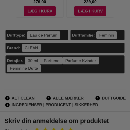
279,00
229,00
V
LÆG I KURV
LÆG I KURV
Dufttype:
Duftfamilie:
Eau de Parfum
Feminin
Brand:
CLEAN
Detajler:
30 ml
Parfume
Parfume Kvinder
Feminine Dufte
ALT CLEAN
ALLE MÆRKER
DUFTGUIDE
INGREDIENSER | PRODUCENT | SIKKERHED
Skriv din anmeldelse om produktet