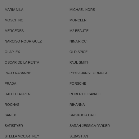
MARIA NILA
MICHAEL KORS
MOSCHINO
MONCLER
MERCEDES
M2 BEAUTE
NARCISO RODRIGUEZ
NINA RICCI
OLAPLEX
OLD SPICE
OSCAR DE LA RENTA
PAUL SMITH
PACO RABANNE
PHYSICIANS FORMULA
PRADA
PORSCHE
RALPH LAUREN
ROBERTO CAVALLI
ROCHAS
RIHANNA
SANEX
SALVADOR DALI
SATISFYER
SARAH JESSICA PARKER
STELLA MCCARTNEY
SEBASTIAN