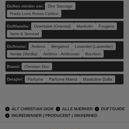
Duften minder om:
Dior Sauvage
Prada Luna Rossa Carbon
Duftfamilie:
Orientalsk (Oriental)
Maskulin
Fougere
Varm & Sensuel
Duftnoter:
Ambrox
Bergamot
Lavendel (Lavender)
Vanilje (Vanilla)
Ambrox - Ambroxan
Bourbon
Brand:
Christian Dior
Detajler:
Parfume
Parfume Mænd
Maskuline Dufte
ALT CHRISTIAN DIOR
ALLE MÆRKER
DUFTGUIDE
INGREDIENSER | PRODUCENT | SIKKERHED