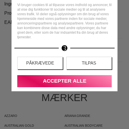
Ingredienser
Vi bruger cookies til at tilpasse vores indhold og annoncer, til
at vise dig funktioner til sociale medier og til at analysere
Producent information
vores trafik. Vi deler også oplysninger om din brug af vores
hjemmeside med vores partnere inden for sociale medier,
EAN
annonceringspartnere og analysepartnere. Vores partnere
kan kombinere disse data med andre oplysninger, du har
givet dem, eller som de har indsamlet fra din brug af deres
tjenester.
PÅKRÆVEDE
TILPAS
MEST POPULÆRE
ACCEPTER ALLE
MÆRKER
AZZARO
ARIANA GRANDE
AUSTRALIAN GOLD
AUSTRALIAN BODYCARE