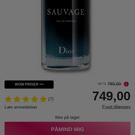
780,00
WOW PRISER >>
SET TIL
749,00
(7)
Fragt tillægges
Læs anmeldelser
Ikke på lager
PÅMIND MIG