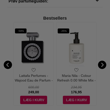
Prøv parfumeguiden:
Bestsellers
-59%
-25%
es -
Lattafa Perfumes -
Maria Nila - Colour
Christ
0 ml -
Wajood Eau de Parfum -
Refresh 0.00 White Mix -
E
100 ml
300 ml
600,00
234,95
249,00
176,95
V
LÆG I KURV
LÆG I KURV