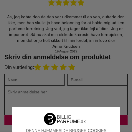
Ja, jeg købte deo da den var udkommet til en ven, duftede den
ikke, men han skulle jo have belønning for at holde mig ud i en
parfume forretning. Jeg ved, jeg tager ikke fejl af dior.. Jeg er
imponeret. Så nu skal min elskede kæreste have fornøjelsen,
men det er jo helt sikkert til min fordel, im in love dior
Anne Knudsen
19 August 2019
Skriv din anmeldelse om produktet
Din vurdering:
DENNE HJEMMESIDE BRUGER COOKIES