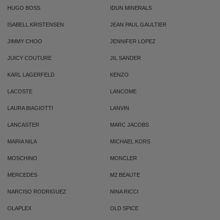
HUGO BOSS
IDUN MINERALS
ISABELL KRISTENSEN
JEAN PAUL GAULTIER
JIMMY CHOO
JENNIFER LOPEZ
JUICY COUTURE
JIL SANDER
KARL LAGERFELD
KENZO
LACOSTE
LANCOME
LAURA BIAGIOTTI
LANVIN
LANCASTER
MARC JACOBS
MARIA NILA
MICHAEL KORS
MOSCHINO
MONCLER
MERCEDES
M2 BEAUTE
NARCISO RODRIGUEZ
NINA RICCI
OLAPLEX
OLD SPICE