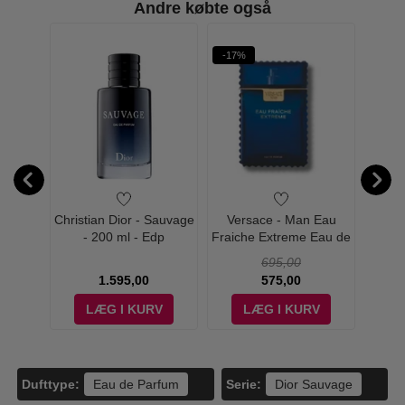
Andre købte også
-17%
-15%
 Eau de
Christian Dior - Sauvage
Versace - Man Eau
P
ml
- 200 ml - Edp
Fraiche Extreme Eau de
Phant
Parfum - 50 ml
I
695,00
1.595,00
575,00
V
LÆG I KURV
LÆG I KURV
Dufttype:
Serie:
Eau de Parfum
Dior Sauvage