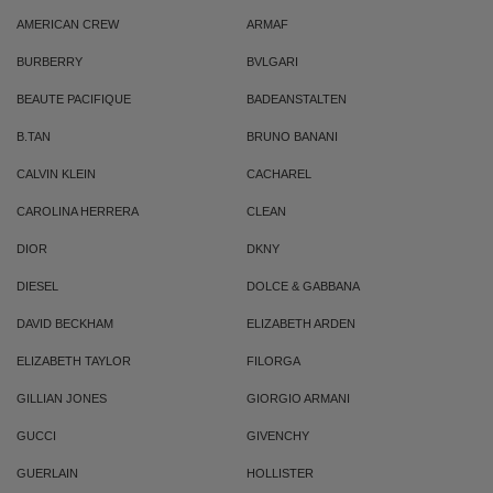
AMERICAN CREW
ARMAF
BURBERRY
BVLGARI
BEAUTE PACIFIQUE
BADEANSTALTEN
B.TAN
BRUNO BANANI
CALVIN KLEIN
CACHAREL
CAROLINA HERRERA
CLEAN
DIOR
DKNY
DIESEL
DOLCE & GABBANA
DAVID BECKHAM
ELIZABETH ARDEN
ELIZABETH TAYLOR
FILORGA
GILLIAN JONES
GIORGIO ARMANI
GUCCI
GIVENCHY
GUERLAIN
HOLLISTER