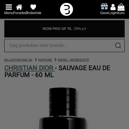
Menu
Forside
Ønskeliste
Gave
Login
Kurv
WOW PRIS OP TIL -70% 👉
BILLIGPARFUME.DK
PARFUME
MÆND - HERREDUFTE
CHRISTIAN DIOR
- SAUVAGE EAU DE
PARFUM - 60 ML