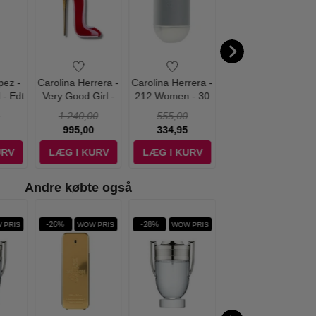
pez -
Carolina Herrera -
Carolina Herrera -
Carolina Herrera -
 - Edt
Very Good Girl -
212 Women - 30
Bad Boy
80 ml - Edp
ml - Edt
Deodorant Spray -
1.240,00
555,00
320,00
100 ml
995,00
334,95
289,00
URV
LÆG I KURV
LÆG I KURV
LÆG I KURV
Andre købte også
-26%
-28%
-28%
 PRIS
WOW PRIS
WOW PRIS
WOW PRIS