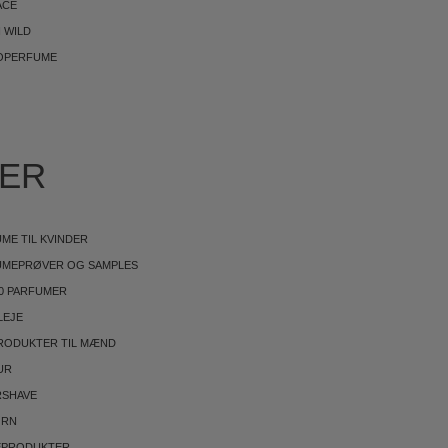
ACE
 WILD
OPERFUME
IER
ME TIL KVINDER
UMEPRØVER OG SAMPLES
0 PARFUMER
LEJE
RODUKTER TIL MÆND
UR
RSHAVE
ØRN
EPRODUKTER