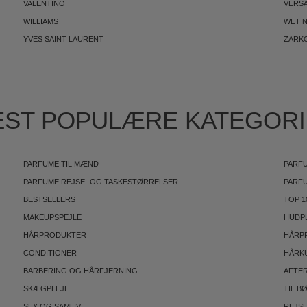
VALENTINO
VERS
WILLIAMS
WET N
YVES SAINT LAURENT
ZARK
ST POPULÆRE KATEGOR
PARFUME TIL MÆND
PARFU
PARFUME REJSE- OG TASKESTØRRELSER
PARF
BESTSELLERS
TOP 1
MAKEUPSPEJLE
HUDP
HÅRPRODUKTER
HÅRP
CONDITIONER
HÅRK
BARBERING OG HÅRFJERNING
AFTE
SKÆGPLEJE
TIL B
SEX OG SAMLIV
REJS