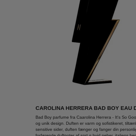
CAROLINA HERRERA BAD BOY EAU DE
Ønskeskyen Favorit
Ønsk
-21%
-18%
Bad Boy parfume fra Caarolina Herrera - It's So Good
og unik design. Duften er varm og sofistikeret, til
sensitive sider, duften fænger og fanger din perso
forførende duftnoter af sprt g hvid peber, italiens 