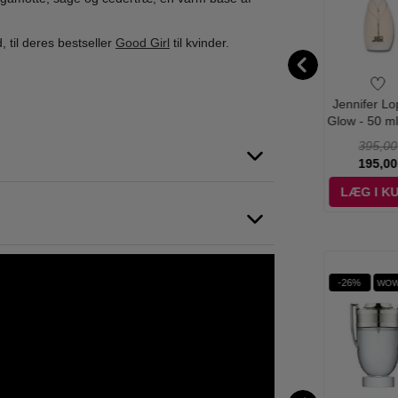
 til deres bestseller
Good Girl
til kvinder.
lina Herrera -
Carolina Herrera -
Carolina Herrera -
Jennifer Lo
 Girl Jasmin
Good Girl Eau de
Good Girl - 80 ml -
Glow - 50 ml
lute - 80 ml -
Parfum - 100 ml
Edp
1.230,00
1.200,00
1.050,00
395,00
Edp
1.095,00
995,00
895,00
195,00
ÆG I KURV
LÆG I KURV
LÆG I KURV
LÆG I K
Ønskeskyen Favorit
%
-70%
-60%
-26%
WOW PRIS
WOW PRIS
WOW PRIS
WOW