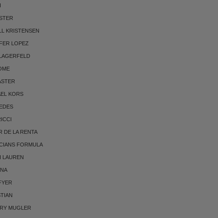
I
STER
LL KRISTENSEN
FER LOPEZ
 LAGERFELD
OME
ASTER
AEL KORS
EDES
RICCI
 DE LA RENTA
CIANS FORMULA
H LAUREN
NNA
FYER
TIAN
RRY MUGLER