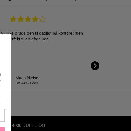
Vil ikke bruge den til dagligt på kontoret men
skøn parfume. Vil i
perfekt til en aften ude
f
Mads Nielsen
e
05 Januar 2020
,
OVER 4000 DUFTE OG