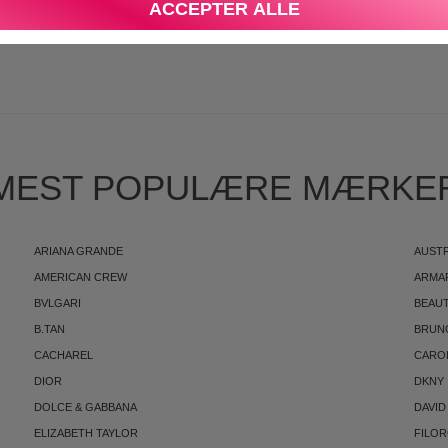
ACCEPTER ALLE
S
MEST POPULÆRE MÆRKE
ARIANA GRANDE
AUST
AMERICAN CREW
ARMA
BVLGARI
BEAUT
B.TAN
BRUN
CACHAREL
CARO
DIOR
DKNY
DOLCE & GABBANA
DAVID
ELIZABETH TAYLOR
FILO