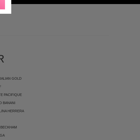
KØNHEDSPRODUKTER
R
RALIAN GOLD
F
E PACIFIQUE
O BANANI
LINA HERRERA
 BECKHAM
RGA