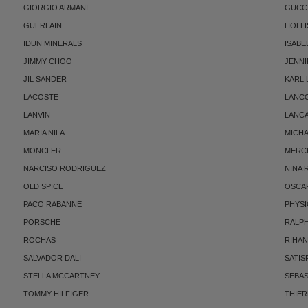
GIORGIO ARMANI
GUCC
GUERLAIN
HOLLI
IDUN MINERALS
ISABE
JIMMY CHOO
JENNI
JIL SANDER
KARL
LACOSTE
LANC
LANVIN
LANC
MARIA NILA
MICH
MONCLER
MERC
NARCISO RODRIGUEZ
NINA 
OLD SPICE
OSCAR
PACO RABANNE
PHYSI
PORSCHE
RALP
ROCHAS
RIHA
SALVADOR DALI
SATIS
STELLA MCCARTNEY
SEBAS
TOMMY HILFIGER
THIE