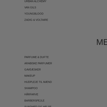
URBAN ALCHEMY
VAN GILS
YOUNGBLOOD
ZADIG & VOLTAIRE
ME
PARFUME & DUFTE
ARABISKE PARFUMER
GAVEÆSKER
MAKEUP
HUDPLEJE TIL MÆND
SHAMPOO
HÅRFARVE
BARBERSPEJLE
SUNDHED OG HELSE