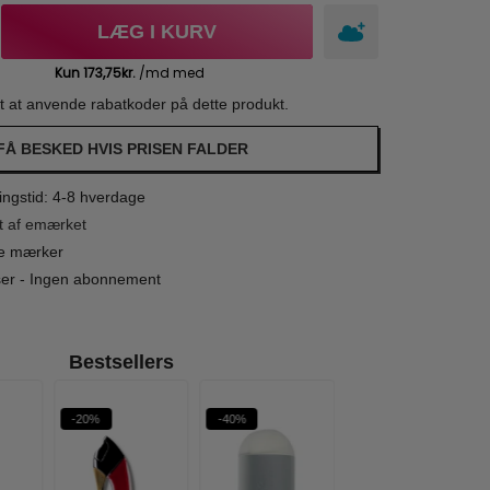
LÆG I KURV
gt at anvende rabatkoder på dette produkt.
FÅ BESKED HVIS PRISEN FALDER
ngstid: 4-8 hverdage
t af emærket
le mærker
iser - Ingen abonnement
Bestsellers
-20%
-40%