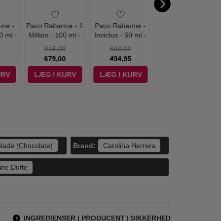
ne -
Paco Rabanne - 1
Paco Rabanne -
Paco Rabanne - 1
0 ml -
Million - 100 ml -
Invictus - 50 ml -
Million - 50 ml -
Edt
Edt
Edt
915,00
690,00
690,00
679,00
494,95
494,95
URV
LÆG I KURV
LÆG I KURV
LÆG I KURV
Brand:
lade (Chocolate)
Carolina Herrera
ine Dufte
INGREDIENSER | PRODUCENT | SIKKERHED