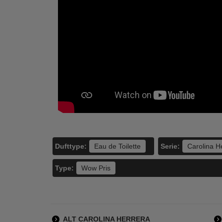
Bad Boy
Paco Rabanne -
Paco Rabanne - 1
Ca
Invictus - 50 ml -
Million - 50 ml -
Eup
212 VIP
Edt
Edt
10
690,00
690,00
494,95
494,95
LÆG I KURV
LÆG I KURV
L
Dufttype:
Serie:
Eau de Toilette
Carolina H
Type:
Wow Pris
ALT CAROLINA HERRERA