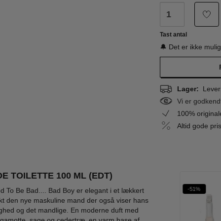
Tast antal
🔔 Det er ikke muli
Lager:
Leveri
Vi er godkend
100% origina
Altid gode pr
 TOILETTE 100 ML (EDT)
eskyen Favorit
Ønskeskyen Favorit
Ønskeskyen Favorit
-17%
-15%
-51%
 To Be Bad.... Bad Boy er elegant i et lækkert
tænkt den nye maskuline mand der også viser hans
nlighed og det mandlige. En moderne duft med
bergamotte, sage og cedertræ, en varm base af