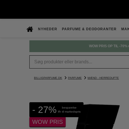
NYHEDER
PARFUME & DEODORANTER
MA
WOW PRIS OP TIL -70% 
BILLIGPARFUME.DK
PARFUME
MÆND - HERREDUFTE
- 27%
besparelse
ifh til markedspris
WOW PRIS