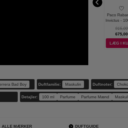
lvin Klein -
Tommy Hilfiger -
Tommy Hilfiger -
Paco Raban
horia Men -
Tommy Boy
Tommy - 100 ml -
Invictus - 10
0 ml - Edt
Endless Summer -
Edt
Edt
715,00
670,00
615,00
915,00
100 ml - Edt
279,00
198,95
249,00
675,00
ÆG I KURV
LÆG I KURV
LÆG I KURV
LÆG I K
Duftfamilie:
Duftnoter:
errera Bad Boy
Maskulin
Choko
Detajler:
100 ml
Parfume
Parfume Mænd
Maskul
ALLE MÆRKER
DUFTGUIDE