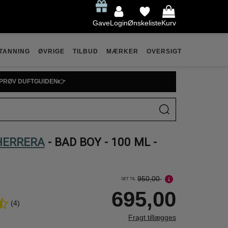
Gave
Login
Ønskeliste
Kurv
TANNING
ØVRIGE
TILBUD
MÆRKER
OVERSIGT
PRØV DUFTGUIDEN👉
HERRERA
- BAD BOY - 100 ML -
950,00
SET TIL
695,00
(4)
Fragt tillægges