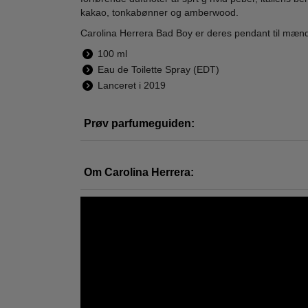
kakao, tonkabønner og amberwood.
Carolina Herrera Bad Boy er deres pendant til mænd,
100 ml
Eau de Toilette Spray (EDT)
Carolina Herrera -
Carolina Herrera -
Caro
Lanceret i 2019
Bad Boy Cobalt
Good Girl - 30 ml -
Good
Elixir - 50 ml
Edp
Abso
825,00
600,00
Prøv parfumeguiden:
649,00
494,95
LÆG I KURV
LÆG I KURV
L
Om Carolina Herrera:
-28%
-28%
-61
WOW PRIS
WOW PRIS
Good Girl