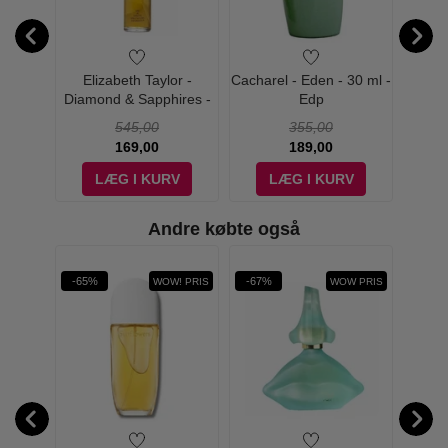
 Amor
Elizabeth Taylor -
Cacharel - Eden - 30 ml -
Cachar
100 ml
Diamond & Sapphires -
Edp
100 ml - Edt
545,00
355,00
169,00
189,00
V
LÆG I KURV
LÆG I KURV
Andre købte også
-65%
-67%
-51%
WOW! PRIS
WOW PRIS