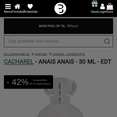
Menu
Forside
Ønskeliste
Gave
Login
Kurv
WOW PRIS OP TIL -70% 👉
BILLIGPARFUME.DK
PARFUME
KVINDER - KVINDEDUFTE
CACHAREL
- ANAIS ANAIS - 30 ML - EDT
- 42%
besparelse
ifh til markedspris