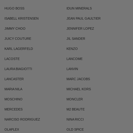
HUGO BOSS
IDUN MINERALS
ISABELL KRISTENSEN
JEAN PAUL GAULTIER
JIMMY CHOO
JENNIFER LOPEZ
JUICY COUTURE
JIL SANDER
KARL LAGERFELD
KENZO
LACOSTE
LANCOME
LAURA BIAGIOTTI
LANVIN
LANCASTER
MARC JACOBS
MARIA NILA
MICHAEL KORS
MOSCHINO
MONCLER
MERCEDES
M2 BEAUTE
NARCISO RODRIGUEZ
NINA RICCI
OLAPLEX
OLD SPICE