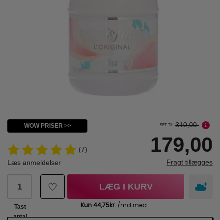
310,00
WOW PRISER >>
SET TIL
179,00
(7)
Fragt tillægges
Læs anmeldelser
LÆG I KURV
Tast
antal