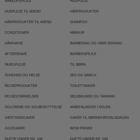
MAKEUPSPEJLE
HUDPLEJE
HUDPLEJE TIL MÆND
HÅRPRODUKTER
HÅRPRODUKTER TIL MÆND
SHAMPOO
CONDITIONER
HÅRKUR
HÅRFARVE
BARBERING OG HÅRFJERNING
AFTERSHAVE
BARBERSPEJLE
SKÆGPLEJE
TIL BØRN
SUNDHED OG HELSE
SEX OG SAMLIV
REJSEPRODUKTER
TOILETTASKER
REJSESTØRRELSER
SELVBRUNER OG TANNING
SOLCREME OG SOLBESKYTTELSE
ANBEFALINGER I SOLEN
VÆRTINDEGAVER
GAVER TIL BØRNEFØDSELSDAGEN
JULEGAVER
WOW PRISER
DUFTE UNDER KR. 100
DUFTE UNDER KR. 200