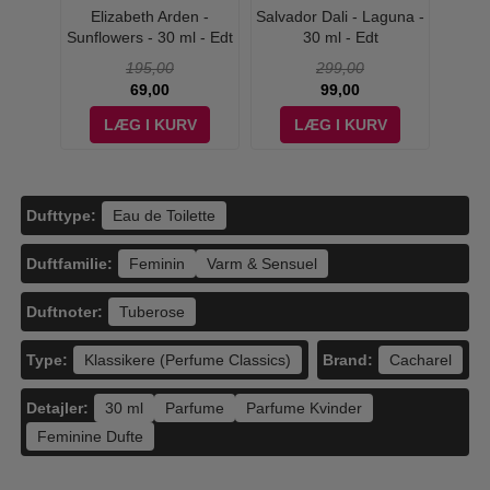
Noire -
Elizabeth Arden -
Salvador Dali - Laguna -
Cacha
Sunflowers - 30 ml - Edt
30 ml - Edt
195,00
299,00
69,00
99,00
V
LÆG I KURV
LÆG I KURV
Dufttype:
Eau de Toilette
Duftfamilie:
Feminin
Varm & Sensuel
Duftnoter:
Tuberose
Type:
Brand:
Klassikere (Perfume Classics)
Cacharel
Detajler:
30 ml
Parfume
Parfume Kvinder
Feminine Dufte