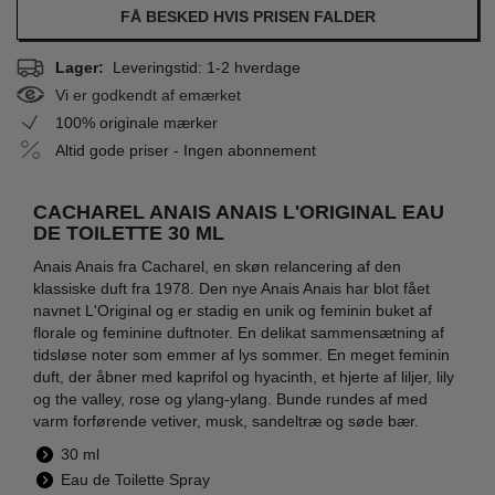
FÅ BESKED HVIS PRISEN FALDER
Lager:
Leveringstid: 1-2 hverdage
Vi er godkendt af emærket
100% originale mærker
Altid gode priser - Ingen abonnement
CACHAREL ANAIS ANAIS L'ORIGINAL EAU
DE TOILETTE 30 ML
Anais Anais fra Cacharel, en skøn relancering af den
klassiske duft fra 1978. Den nye Anais Anais har blot fået
navnet L'Original og er stadig en unik og feminin buket af
florale og feminine duftnoter. En delikat sammensætning af
tidsløse noter som emmer af lys sommer. En meget feminin
duft, der åbner med kaprifol og hyacinth, et hjerte af liljer, lily
og the valley, rose og ylang-ylang. Bunde rundes af med
varm forførende vetiver, musk, sandeltræ og søde bær.
30 ml
Eau de Toilette Spray