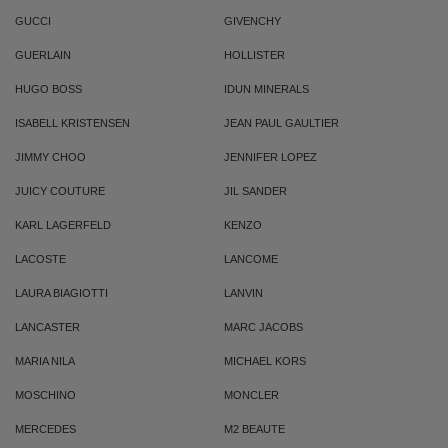
GUCCI
GIVENCHY
GUERLAIN
HOLLISTER
HUGO BOSS
IDUN MINERALS
ISABELL KRISTENSEN
JEAN PAUL GAULTIER
JIMMY CHOO
JENNIFER LOPEZ
JUICY COUTURE
JIL SANDER
KARL LAGERFELD
KENZO
LACOSTE
LANCOME
LAURA BIAGIOTTI
LANVIN
LANCASTER
MARC JACOBS
MARIA NILA
MICHAEL KORS
MOSCHINO
MONCLER
MERCEDES
M2 BEAUTE