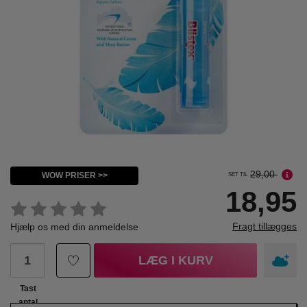
29,00
WOW PRISER >>
SET TIL
18,95
Fragt tillægges
Hjælp os med din anmeldelse
LÆG I KURV
Tast
antal