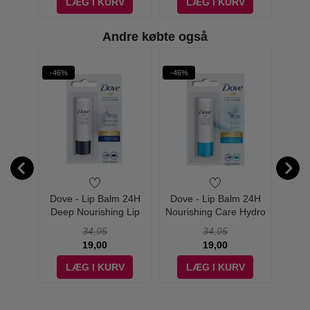
V
LÆG I KURV
LÆG I KURV
Andre købte også
-46%
-46%
-22%
PHORIA
No 34
Dove - Lip Balm 24H
Dove - Lip Balm 24H
Eucer
fum -
Deep Nourishing Lip
Nourishing Care Hydro
PH5 
Care
Hydra
34,95
34,95
19,00
19,00
V
LÆG I KURV
LÆG I KURV