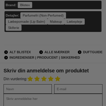
Brand:
Blistex
Detajler:
Parfumefri (Non-Perfumed)
Læbepomade (Lip Balm)
Makeup
Læbepleje
Skiferie
ALT BLISTEX
ALLE MÆRKER
DUFTGUIDE
INGREDIENSER | PRODUCENT | SIKKERHED
Skriv din anmeldelse om produktet
Din vurdering: