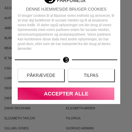
AZZARO
ARIANA GRANDE
DENNE HJEMMESIDE BRUGER COOKIES
Vi bruger cookies til at tilpasse vores indhold og annoncer, til
AUSTRALIAN GOLD
AUSTRALIAN BODYCARE
at vise dig funktioner til sociale medier og til at analysere
vores trafik. Vi deler også oplysninger om din brug af vores
AMERICAN CREW
ARMAF
hjemmeside med vores partnere inden for sociale medier,
annonceringspartnere og analysepartnere. Vores partnere
BURBERRY
BVLGARI
kan kombinere disse data med andre oplysninger, du har
givet dem, eller som de har indsamlet fra din brug af deres
BEAUTE PACIFIQUE
BADEANSTALTEN
tjenester.
B.TAN
BRUNO BANANI
CALVIN KLEIN
CACHAREL
PÅKRÆVEDE
TILPAS
CAROLINA HERRERA
CLEAN
DIOR
DKNY
ACCEPTER ALLE
DIESEL
DOLCE & GABBANA
DAVID BECKHAM
ELIZABETH ARDEN
ELIZABETH TAYLOR
FILORGA
GILLIAN JONES
GIORGIO ARMANI