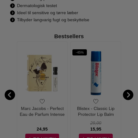
Dermatologisk testet
Ideel til sensitive og tørre læber
Tilbyder langvarig fugt og beskyttelse
Bestsellers
-45%
-33%
ave &
Marc Jacobs - Perfect
Blistex - Classic Lip
Bliste
Eau de Parfum Intense
Protector Lip Balm
L
Sample 1,2 ml
29,00
24,95
15,95