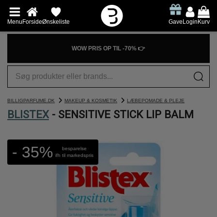
Menu
Forside
Ønskeliste
Gave
Login
Kurv
WOW PRIS OP TIL -70% 👉
BILLIGPARFUME.DK
MAKEUP & KOSMETIK
LÆBEPOMADE & PLEJE
BLISTEX
- SENSITIVE STICK LIP BALM
- 35%
besparelse
ifh til markedspris