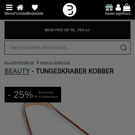
Menu
Forside
Ønskeliste
Gave
Login
Kurv
WOW PRIS OP TIL -70% 👉
BILLIGPARFUME.DK
MUND & TANDPLEJE
BEAUTY
- TUNGESKRABER KOBBER
- 25%
besparelse
ifh til markedspris