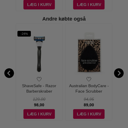
V
LÆG I KURV
LÆG I KURV
Andre købte også
-24%
are -
ShaveSafe - Razor
Australian BodyCare -
Badean
Heel
Barberskraber
Face Scrubber
ml
129,00
94,95
98,00
89,00
V
LÆG I KURV
LÆG I KURV