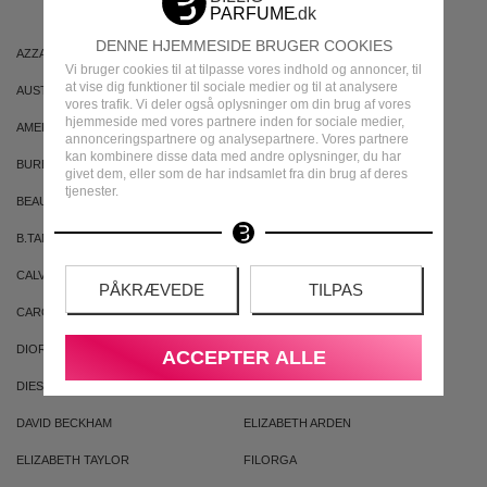
DENNE HJEMMESIDE BRUGER COOKIES
AZZARO
ARIANA GRANDE
Vi bruger cookies til at tilpasse vores indhold og annoncer, til
at vise dig funktioner til sociale medier og til at analysere
AUSTRALIAN GOLD
AUSTRALIAN BODYCARE
vores trafik. Vi deler også oplysninger om din brug af vores
hjemmeside med vores partnere inden for sociale medier,
AMERICAN CREW
ARMAF
annonceringspartnere og analysepartnere. Vores partnere
kan kombinere disse data med andre oplysninger, du har
BURBERRY
BVLGARI
givet dem, eller som de har indsamlet fra din brug af deres
tjenester.
BEAUTE PACIFIQUE
BADEANSTALTEN
B.TAN
BRUNO BANANI
CALVIN KLEIN
CACHAREL
PÅKRÆVEDE
TILPAS
CAROLINA HERRERA
CLEAN
DIOR
DKNY
ACCEPTER ALLE
DIESEL
DOLCE & GABBANA
DAVID BECKHAM
ELIZABETH ARDEN
ELIZABETH TAYLOR
FILORGA