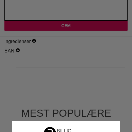
Ingredienser
EAN
MEST POPULÆRE
MÆRKER