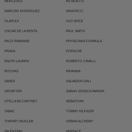
MERCEDES
M2 BEAUTE
NARCISO RODRIGUEZ
NINA RICCI
OLAPLEX
OLD SPICE
OSCAR DE LA RENTA
PAUL SMITH
PACO RABANNE
PHYSICIANS FORMULA
PRADA
PORSCHE
RALPH LAUREN
ROBERTO CAVALLI
ROCHAS
RIHANNA
SANEX
SALVADOR DALI
SATISFYER
SARAH JESSICA PARKER
STELLA MCCARTNEY
SEBASTIAN
TABAC
TOMMY HILFIGER
THIERRY MUGLER
URBAN ALCHEMY
VALENTINO
VERSACE