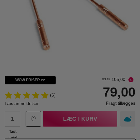
105,00
WOW PRISER >>
SET TIL
79,00
(6)
Fragt tillægges
Læs anmeldelser
LÆG I KURV
Tast
antal