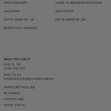
VÆRTINDEGAVER
GAVER TIL BØRNEFØDSELSDAGEN
JULEGAVER
WOW PRISER
DUFTE UNDER KR. 100
DUFTE UNDER KR. 200
BÆREDYGTIG WEBSHOP
BRUG FOR HJÆLP?
RING TIL OS
(0045) 7028 7027
SKRIV TIL OS
KUNDESERVICE@BILLIGPARFUME.DK
HANDELSBETINGELSER
RETURNING
FORTRYD KØB
ORDRE STATUS