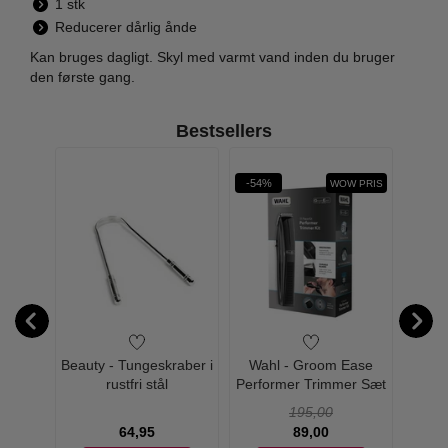
1 stk
Reducerer dårlig ånde
Kan bruges dagligt. Skyl med varmt vand inden du bruger
den første gang.
Bestsellers
-54%
-19%
WOW PRIS
 Kit
Beauty - Tungeskraber i
Wahl - Groom Ease
Bea
unchie
rustfri stål
Performer Trimmer Sæt
Essen
195,00
64,95
89,00