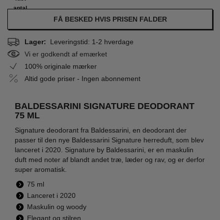
antal
FÅ BESKED HVIS PRISEN FALDER
Lager:
Leveringstid: 1-2 hverdage
Vi er godkendt af emærket
100% originale mærker
Altid gode priser - Ingen abonnement
BALDESSARINI SIGNATURE DEODORANT
75 ML
Signature deodorant fra Baldessarini, en deodorant der
passer til den nye Baldessarini Signature herreduft, som blev
lanceret i 2020. Signature by Baldessarini, er en maskulin
duft med noter af blandt andet træ, læder og rav, og er derfor
super aromatisk.
75 ml
Lanceret i 2020
Maskulin og woody
Elegant og stilren