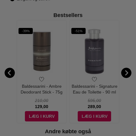
Bestsellers
-39%
-51%
-50%
l Force
Baldessarini - Ambre
Baldessarini - Signature
Baldes
t
Deodorant Stick - 75g
Eau de Toilette - 90 ml
210,00
595,00
129,00
289,00
V
LÆG I KURV
LÆG I KURV
Andre købte også