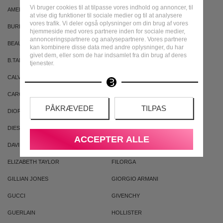
Vi bruger cookies til at tilpasse vores indhold og annoncer, til
AMERICAN CREW
ARMAF
at vise dig funktioner til sociale medier og til at analysere
vores trafik. Vi deler også oplysninger om din brug af vores
BURBERRY
BVLGARI
hjemmeside med vores partnere inden for sociale medier,
annonceringspartnere og analysepartnere. Vores partnere
BEAUTE PACIFIQUE
BADEANSTALTEN
kan kombinere disse data med andre oplysninger, du har
givet dem, eller som de har indsamlet fra din brug af deres
B.TAN
BRUNO BANANI
tjenester.
CALVIN KLEIN
CACHAREL
CAROLINA HERRERA
CLEAN
PÅKRÆVEDE
TILPAS
DIOR
DKNY
DIESEL
DOLCE & GABBANA
ACCEPTER ALLE
DAVID BECKHAM
ELIZABETH ARDEN
ELIZABETH TAYLOR
FILORGA
GILLIAN JONES
GIORGIO ARMANI
GUCCI
GIVENCHY
GUERLAIN
HOLLISTER