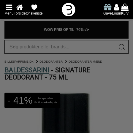
Menu
Forside
Ønskeliste
Gave
Login
Kurv
WOW PRIS OP TIL -70% 👉
BILLIGPARFUME.DK
DEODORANTER
DEODORANTER MÆND
BALDESSARINI
- SIGNATURE
DEODORANT - 75 ML
- 41%
besparelse
ifh til markedspris