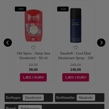
ÆRDI
-34%
-41%
-55%
580,-
rfect
Old Spice - Deep Sea
Davidoff - Cool Elixir
Cer
um
Deodorant - 50 ml
Deodorant Spray - 150
Deodo
l - Edp
ml
59,00
245,00
39,00
145,00
V
LÆG I KURV
LÆG I KURV
Dufttype:
Duftfamilie:
Deodorant
Maskulin
Brand:
Baldessarini