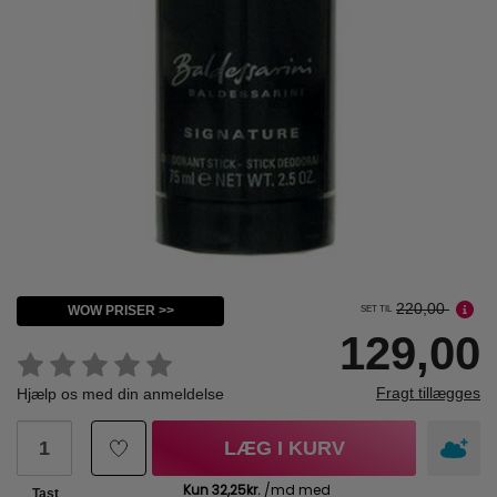
220,00
WOW PRISER >>
SET TIL
129,00
Fragt tillægges
Hjælp os med din anmeldelse
LÆG I KURV
Tast