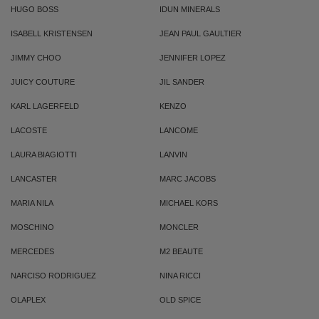
HUGO BOSS
IDUN MINERALS
ISABELL KRISTENSEN
JEAN PAUL GAULTIER
JIMMY CHOO
JENNIFER LOPEZ
JUICY COUTURE
JIL SANDER
KARL LAGERFELD
KENZO
LACOSTE
LANCOME
LAURA BIAGIOTTI
LANVIN
LANCASTER
MARC JACOBS
MARIA NILA
MICHAEL KORS
MOSCHINO
MONCLER
MERCEDES
M2 BEAUTE
NARCISO RODRIGUEZ
NINA RICCI
OLAPLEX
OLD SPICE