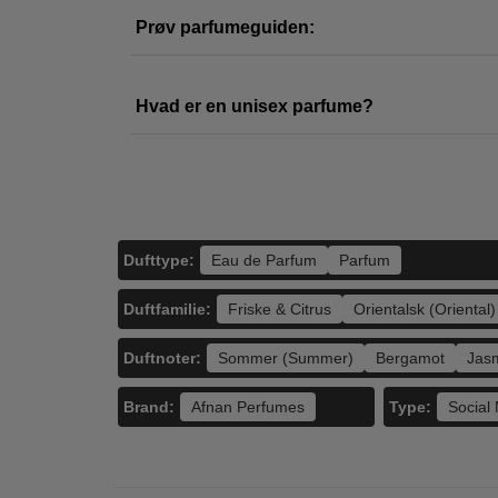
Prøv parfumeguiden:
Zimaya Perfumes -
Afnan Perfumes -
Latta
Sharaf The Blend
Pure Musk Eau de
Ajwad
Eau de Parfum -
Parfum - 100 ml
Eau
Hvad er en unisex parfume?
500,00
400,00
100 ml
6
198,95
189,00
LÆG I KURV
LÆG I KURV
L
Dufttype:
Eau de Parfum
Parfum
Duftfamilie:
Friske & Citrus
Orientalsk (Oriental)
Duftnoter:
Sommer (Summer)
Bergamot
Jas
Brand:
Type:
Afnan Perfumes
Social