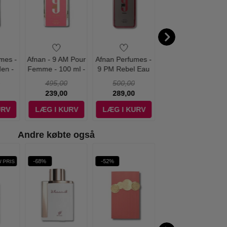
mes -
Afnan - 9 AM Pour
Afnan Perfumes -
Afnan Perfumes -
en -
Femme - 100 ml -
9 PM Rebel Eau
9 PM Eau de
Edp
Edp
de Parfum - 100
Parfum Woman -
495,00
500,00
500,00
ml
100 ml - Edp
239,00
289,00
259,00
URV
LÆG I KURV
LÆG I KURV
LÆG I KURV
Andre købte også
-68%
-52%
-60%
 PRIS
WOW PRIS