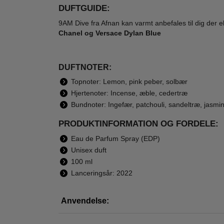
DUFTGUIDE:
9AM Dive fra Afnan kan varmt anbefales til dig der e
Chanel og Versace Dylan Blue
Afnan Perfumes -
Afnan Perfumes -
Afna
DUFTNOTER:
9 PM Night Out
Turathi Brown - 90
Rar
Extrait de Parfum -
ml - Edp
10
Topnoter: Lemon, pink peber, solbær
550,00
595,00
100 ml
395,00
259,00
Hjertenoter: Incense, æble, cedertræ
Bundnoter: Ingefær, patchouli, sandeltræ, jasmi
LÆG I KURV
LÆG I KURV
L
PRODUKTINFORMATION OG FORDELE:
Eau de Parfum Spray (EDP)
Unisex duft
-60%
-53%
-72
WOW PRIS
100 ml
Lanceringsår: 2022
Anvendelse: