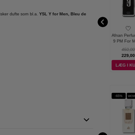
lsker dufte som bl.a.
YSL Y for Men, Bleu de
n Perfumes -
Afnan Perfumes-
Afnan Perfumes -
Afnan Perfu
e Passion -
Souvenir Desert
Supremacy Not
9 PM For M
0 ml - Edp
Rose - 100 ml -
Only Intense - 100
100 ml - 
600,00
595,00
595,00
450,00
Edp
ml - Edp
239,00
289,00
479,00
229,00
n
ÆG I KURV
LÆG I KURV
LÆG I KURV
LÆG I K
Ønskeskyen Favorit
%
-70%
-41%
-65%
WOW PRIS
WOW