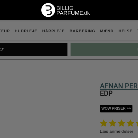
KEUP
HUDPLEJE
HÅRPLEJE
BARBERING
MÆND
HELSE
👉
AFNAN PE
EDP
WOW PRISER >>
Læs anmeldelser