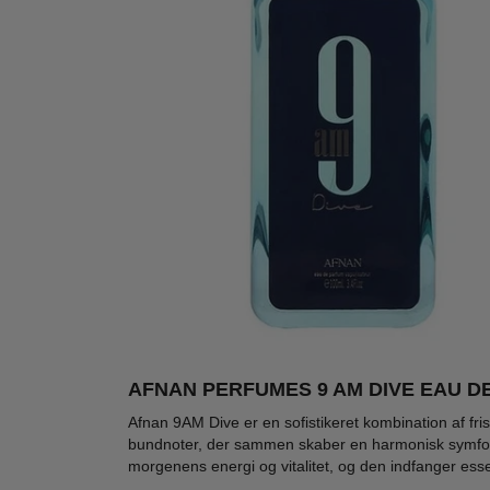
AFNAN PERFUMES 9 AM DIVE EAU DE
Ønskeskyen Favorit
-28%
-56%
-60
Afnan 9AM Dive er en sofistikeret kombination af fri
bundnoter, der sammen skaber en harmonisk symfoni 
morgenens energi og vitalitet, og den indfanger es