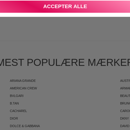
DEN
DANSK E-MÆRKET WEBSHOP
ACCEPTER ALLE
S
MEST POPULÆRE MÆRKE
ARIANA GRANDE
AUST
AMERICAN CREW
ARMA
BVLGARI
BEAUT
B.TAN
BRUN
CACHAREL
CARO
DIOR
DKNY
DOLCE & GABBANA
DAVID