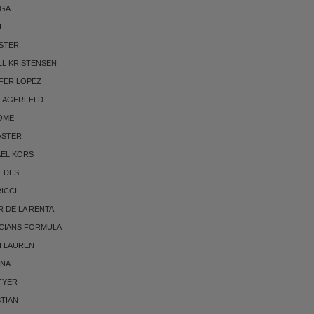
RGA
I
STER
LL KRISTENSEN
FER LOPEZ
 LAGERFELD
OME
ASTER
AEL KORS
EDES
RICCI
 DE LA RENTA
CIANS FORMULA
H LAUREN
NNA
FYER
TIAN