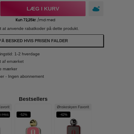
LÆG I KURV
gt at anvende rabatkoder på dette produkt.
FÅ BESKED HVIS PRISEN FALDER
ngstid: 1-2 hverdage
t af emærket
le mærker
iser - Ingen abonnement
Bestsellers
avorit
Ønskeskyen Favorit
-52%
-42%
-48%
 PRIS