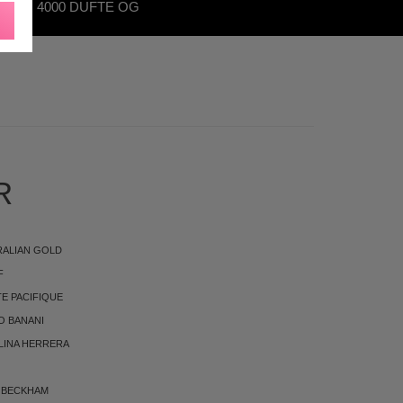
OVER 4000 DUFTE OG
KØNHEDSPRODUKTER
R
RALIAN GOLD
F
E PACIFIQUE
O BANANI
LINA HERRERA
 BECKHAM