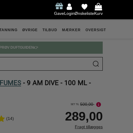
Gave
Login
Ønskeliste
Kurv
TANNING
ØVRIGE
TILBUD
MÆRKER
OVERSIGT
PRØV DUFTGUIDEN👉
RFUMES
- 9 AM DIVE - 100 ML -
500,00
SET TIL
289,00
(14)
Fragt tillægges