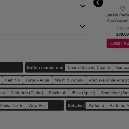
fa Perfumes -
Calvin Klein -
Armaf - Club de
Lattafa Perf
 Pink to Pink
Eternity Moment -
Nuit Blue Iconic
Ana Abiyedh
 de Parfum -
100 ml - Edp
Deodorant Stick -
ml - Ed
500,00
655,00
200,00
400,00
0 ml - Edp
75 gr.
139,00
198,95
119,00
139,00
ÆG I KURV
LÆG I KURV
LÆG I KURV
LÆG I K
Duften minder om:
Chanel Bleu de Chanel
Versac
Feminin
Water - Aqua
Warm & Woody
Arabiske & Mellemøst
min
Cedertræ (Cedar)
Patchouli
Æble (Apple)
Sandeltræ (Sa
Detajler:
 Media Hot ★
Wow Pris
Parfume
Parfume 