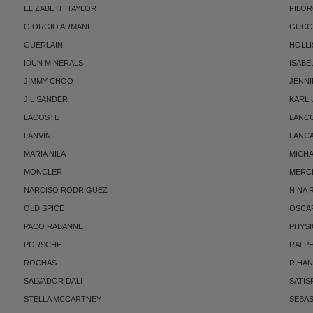
ELIZABETH TAYLOR
FILO
GIORGIO ARMANI
GUCC
GUERLAIN
HOLLI
IDUN MINERALS
ISABE
JIMMY CHOO
JENNI
JIL SANDER
KARL
LACOSTE
LANC
LANVIN
LANC
MARIA NILA
MICH
MONCLER
MERC
NARCISO RODRIGUEZ
NINA 
OLD SPICE
OSCAR
PACO RABANNE
PHYSI
PORSCHE
RALP
ROCHAS
RIHA
SALVADOR DALI
SATIS
STELLA MCCARTNEY
SEBAS