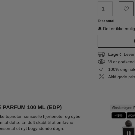
Tast antal
🔔 Det er ikke muli
Lager:
Leveri
Vi er godkend
100% origina
Altid gode pr
 PARFUM 100 ML (EDP)
Ønskeskyen F
%
-51%
-19%
-49%
WOW
ske topnoter, sensuelle hjertenoter og dybe
af dufte. En duft skabt til at omfavne
sensen af et nyt begyndende døgn.