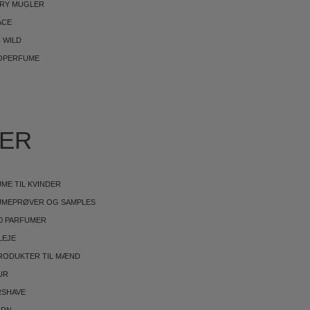
RRY MUGLER
ACE
 WILD
OPERFUME
IER
ME TIL KVINDER
UMEPRØVER OG SAMPLES
0 PARFUMER
LEJE
RODUKTER TIL MÆND
UR
RSHAVE
ØRN