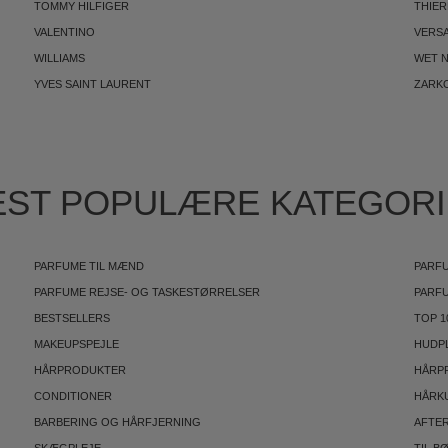
TOMMY HILFIGER
THIE
VALENTINO
VERS
WILLIAMS
WET N
YVES SAINT LAURENT
ZARK
ST POPULÆRE KATEGOR
PARFUME TIL MÆND
PARFU
PARFUME REJSE- OG TASKESTØRRELSER
PARF
BESTSELLERS
TOP 1
MAKEUPSPEJLE
HUDP
HÅRPRODUKTER
HÅRP
CONDITIONER
HÅRK
BARBERING OG HÅRFJERNING
AFTE
SKÆGPLEJE
TIL B