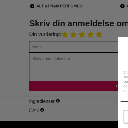
ALT AFNAN PERFUMES
Skriv din anmeldelse o
Din vurdering:
ntastisk og frisk duft 👍🏻 Perfekt til om sommeren.
Fantas
Vi 
soc
vo
William
og
13 August 2025
du 
Ingredienser
EAN