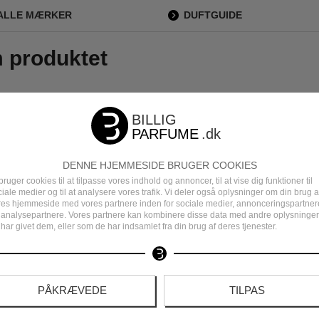
ALLE MÆRKER
DUFTGUIDE
m produktet
tisk og frisk duft 👍🏻 Perfekt til om sommeren.
Fantastisk 
DENNE HJEMMESIDE BRUGER COOKIES
bruger cookies til at tilpasse vores indhold og annoncer, til at vise dig funktioner til
iale medier og til at analysere vores trafik. Vi deler også oplysninger om din brug a
res hjemmeside med vores partnere inden for sociale medier, annonceringspartner
William
 analysepartnere. Vores partnere kan kombinere disse data med andre oplysninger
13 August 2025
har givet dem, eller som de har indsamlet fra din brug af deres tjenester.
PÅKRÆVEDE
TILPAS