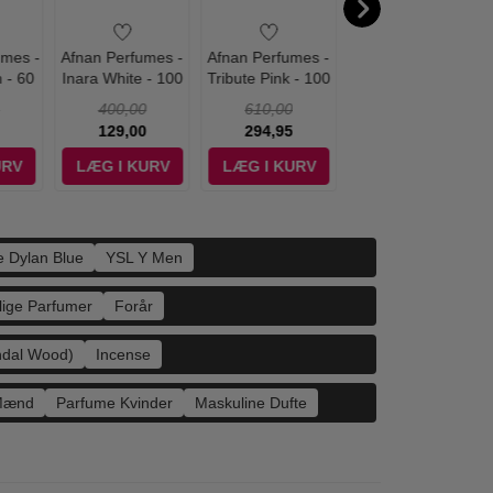
umes -
Afnan Perfumes -
Afnan Perfumes -
Zimaya Perfumes -
 - 60
Inara White - 100
Tribute Pink - 100
Sharaf The Blend
p
ml - Edp
ml - Edp
Eau de Parfum -
400,00
610,00
500,00
100 ml
129,00
294,95
198,95
URV
LÆG I KURV
LÆG I KURV
LÆG I KURV
e Dylan Blue
YSL Y Men
lige Parfumer
Forår
ndal Wood)
Incense
Mænd
Parfume Kvinder
Maskuline Dufte