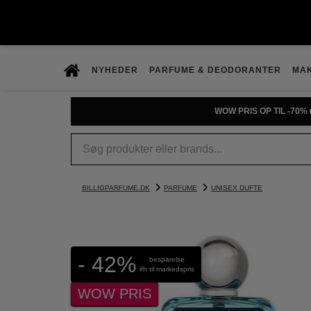
NYHEDER
PARFUME & DEODORANTER
MA
WOW PRIS OP TIL -70% 
BILLIGPARFUME.DK
PARFUME
UNISEX DUFTE
- 42%
besparelse
ifh til markedspris
WOW PRIS