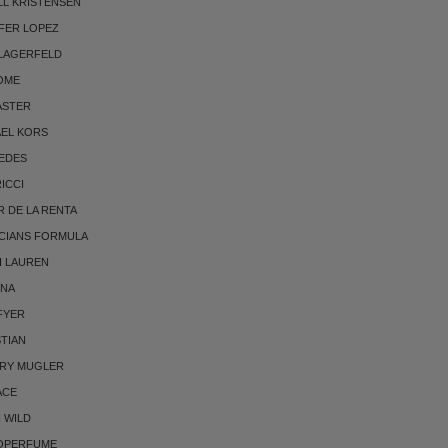
LL KRISTENSEN
FER LOPEZ
 LAGERFELD
OME
ASTER
AEL KORS
EDES
RICCI
 DE LA RENTA
CIANS FORMULA
H LAUREN
NNA
FYER
TIAN
RRY MUGLER
ACE
 WILD
OPERFUME