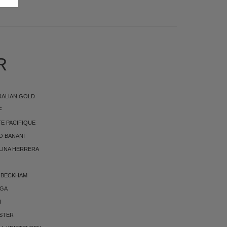
R
RALIAN GOLD
F
E PACIFIQUE
O BANANI
LINA HERRERA
 BECKHAM
RGA
I
STER