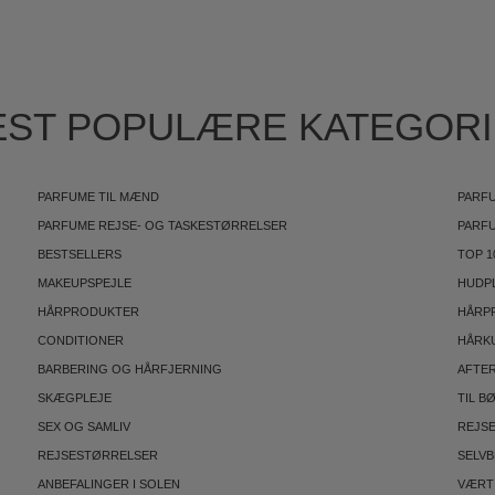
ST POPULÆRE KATEGOR
PARFUME TIL MÆND
PARFU
PARFUME REJSE- OG TASKESTØRRELSER
PARF
BESTSELLERS
TOP 1
MAKEUPSPEJLE
HUDP
HÅRPRODUKTER
HÅRP
CONDITIONER
HÅRK
BARBERING OG HÅRFJERNING
AFTE
SKÆGPLEJE
TIL B
SEX OG SAMLIV
REJS
REJSESTØRRELSER
SELV
ANBEFALINGER I SOLEN
VÆRT