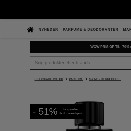
NYHEDER
PARFUME & DEODORANTER
MA
WOW PRIS OP TIL -70% 
BILLIGPARFUME.DK
PARFUME
MÆND - HERREDUFTE
- 51%
besparelse
ifh til markedspris