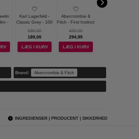
Feelin
Karl Lagerfeld -
Abercrombie &
Ralph Lauren - Big
im -
Classic Grey - 100
Fitch - First Instinct
Pony Blue #1 - 100
Edt
ml - Edt
- 50 ml - Edt
ml - Edt
580,00
450,00
790,00
189,00
294,95
249,00
URV
LÆG I KURV
LÆG I KURV
LÆG I KURV
Brand:
Abercrombie & Fitch
INGREDIENSER | PRODUCENT | SIKKERHED