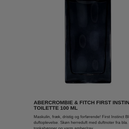
ABERCROMBIE & FITCH FIRST INSTI
TOILETTE 100 ML
VÆRDI
-63%
-58%
-27
900,-
Maskulin, fræk, dristig og forførende! First Instinct
duftoplevelse. Skøn herreduft med duftnoter fra bl
tonkabønner og varm amber/rav.