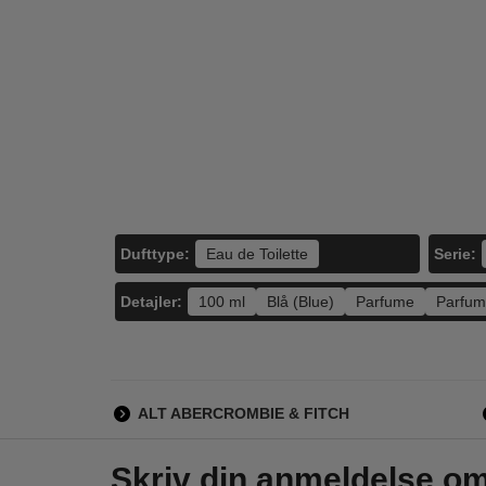
Ralph Lauren - Big
Guess - Seductive
Ab
Pony Blue #1 - 100
Homme - 100 ml -
Fi
ml - Edt
Edt
Toni
790,00
495,00
249,00
225,00
LÆG I KURV
LÆG I KURV
L
Dufttype:
Serie:
Eau de Toilette
Detajler:
100 ml
Blå (Blue)
Parfume
Parfu
ALT ABERCROMBIE & FITCH
Skriv din anmeldelse o