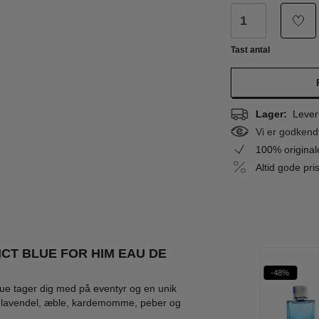
Tast antal
Lager:
Leveri
Vi er godkend
100% origina
Altid gode pr
NCT BLUE FOR HIM EAU DE
%
-67%
-35%
-48%
WOW PRIS
 Blue tager dig med på eventyr og en unik
a. lavendel, æble, kardemomme, peber og