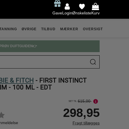
Gave
Login
Ønskeliste
Kurv
TANNING
ØVRIGE
TILBUD
MÆRKER
OVERSIGT
PRØV DUFTGUIDEN👉
IE & FITCH
- FIRST INSTINCT
M - 100 ML - EDT
615,00
SET TIL
298,95
anmeldelse
Fragt tillægges