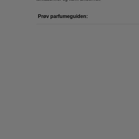
Prøv parfumeguiden:
Abercrombie &
Abercrombie &
Ab
Fitch - Authentic
Fitch - First Instinct
Fi
Man Gaveæske
Blue For Her - 100
Pass
799,00
670,00
ml - Edp
298,95
279,00
LÆG I KURV
LÆG I KURV
L
Ønskeskyen Favorit
-68%
-55%
-48
WOW PRIS