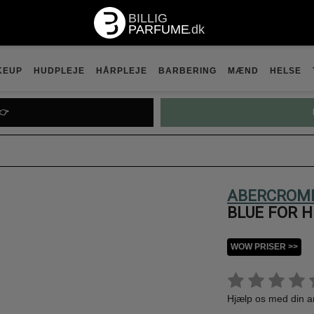
KEUP
HUDPLEJE
HÅRPLEJE
BARBERING
MÆND
HELSE
👉
ABERCROMB
BLUE FOR HI
WOW PRISER >>
Hjælp os med din 