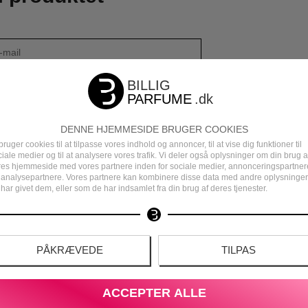
DENNE HJEMMESIDE BRUGER COOKIES
bruger cookies til at tilpasse vores indhold og annoncer, til at vise dig funktioner til
iale medier og til at analysere vores trafik. Vi deler også oplysninger om din brug a
res hjemmeside med vores partnere inden for sociale medier, annonceringspartner
 analysepartnere. Vores partnere kan kombinere disse data med andre oplysninger
har givet dem, eller som de har indsamlet fra din brug af deres tjenester.
PÅKRÆVEDE
TILPAS
DEN
DANSK E-MÆRKET WEBSHOP
ACCEPTER ALLE
S