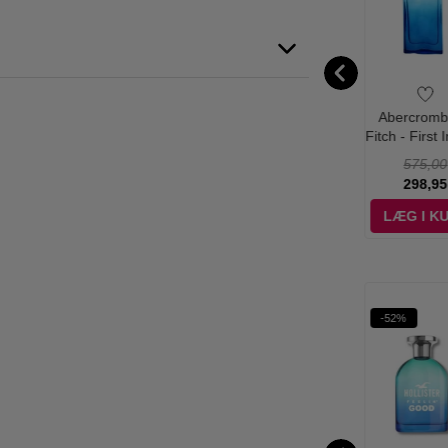
ercrombie &
Abercrombie &
Abercrombie &
Abercromb
tch - 100%
Fitch - Naturally
Fitch - First Instinct
Fitch - First I
ion Men - 100
Fierce - 30 ml -
Blue for Him - 50
Together For
580,00
300,00
440,00
575,00
ml - Edt
Edp
ml - Edt
100 ml - 
425,00
99,00
285,00
298,95
ÆG I KURV
LÆG I KURV
LÆG I KURV
LÆG I K
%
-65%
-48%
-52%
WOW PRIS