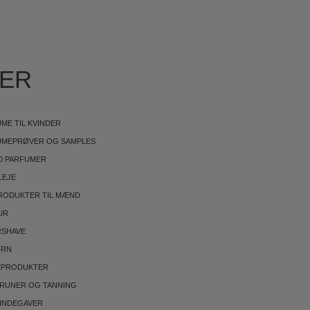
IER
ME TIL KVINDER
UMEPRØVER OG SAMPLES
0 PARFUMER
LEJE
RODUKTER TIL MÆND
UR
RSHAVE
ØRN
EPRODUKTER
BRUNER OG TANNING
INDEGAVER