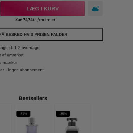
LÆG I KURV
FÅ BESKED HVIS PRISEN FALDER
ngstid: 1-2 hverdage
t af emærket
le mærker
iser - Ingen abonnement
Bestsellers
-51%
-35%
-48%