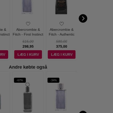
ie &
Abercrombie &
Abercrombie &
Abercrombie &
nstinct
Fitch - First Instinct
Fitch - Authentic
Fitch - Authentic
 Him -
- 100 ml - Edt
Night Man - 100 ml
Man - 100 ml - Edt
615,00
580,00
580,00
EDT
- Edt
298,95
375,00
298,95
URV
LÆG I KURV
LÆG I KURV
LÆG I KURV
Andre købte også
Ønskeskyen Favorit
-67%
-34%
-68%
WOW PRIS