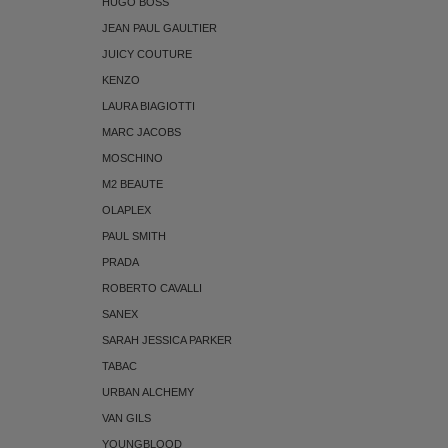
HUGO BOSS
JEAN PAUL GAULTIER
JUICY COUTURE
KENZO
LAURA BIAGIOTTI
MARC JACOBS
MOSCHINO
M2 BEAUTE
OLAPLEX
PAUL SMITH
PRADA
ROBERTO CAVALLI
SANEX
SARAH JESSICA PARKER
TABAC
URBAN ALCHEMY
VAN GILS
YOUNGBLOOD