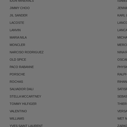
IDUN MINERALS
ISABE
JIMMY CHOO
JENNI
JIL SANDER
KARL
LACOSTE
LANC
LANVIN
LANC
MARIA NILA
MICH
MONCLER
MERC
NARCISO RODRIGUEZ
NINA 
OLD SPICE
OSCAR
PACO RABANNE
PHYSI
PORSCHE
RALP
ROCHAS
RIHA
SALVADOR DALI
SATIS
STELLA MCCARTNEY
SEBAS
TOMMY HILFIGER
THIE
VALENTINO
VERS
WILLIAMS
WET N
YVES SAINT LAURENT
ZARK