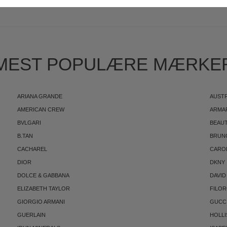
MEST POPULÆRE MÆRKE
ARIANA GRANDE
AUST
AMERICAN CREW
ARMA
BVLGARI
BEAUT
B.TAN
BRUN
CACHAREL
CARO
DIOR
DKNY
DOLCE & GABBANA
DAVID
ELIZABETH TAYLOR
FILO
GIORGIO ARMANI
GUCC
GUERLAIN
HOLLI