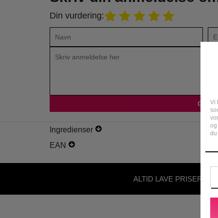
Din vurdering:
Vi 
soc
vo
og
Ingredienser
du 
EAN
ALTID LAVE PRISER - U
ABONNEMENT