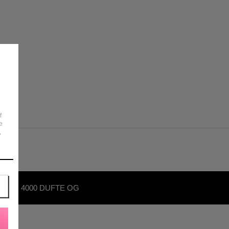
f
e
,
OVER 4000 DUFTE OG
KØNHEDSPRODUKTER