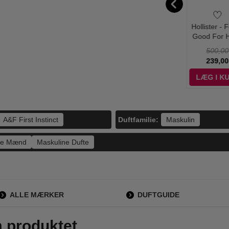
ercrombie &
Calvin Klein - Defy
Issey Miyake -
Hollister - 
tch - Away
- 100 ml - Edt
L'Eau D'Issey Pour
Good For H
ght Man - 100
Homme Wood &
100 ml - 
555,00
790,00
660,00
500,00
ml - Edt
Wood - 50 ml -
289,00
279,00
345,00
239,00
Edp
ÆG I KURV
LÆG I KURV
LÆG I KURV
LÆG I K
Duftfamilie:
A&F First Instinct
Maskulin
me Mænd
Maskuline Dufte
ALLE MÆRKER
DUFTGUIDE
m produktet