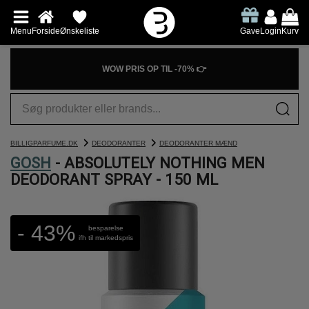
Menu
Forside
Ønskeliste
Gave
Login
Kurv
WOW PRIS OP TIL -70% 👉
BILLIGPARFUME.DK
DEODORANTER
DEODORANTER MÆND
GOSH
- ABSOLUTELY NOTHING MEN
DEODORANT SPRAY - 150 ML
- 43%
besparelse
ifh til markedspris