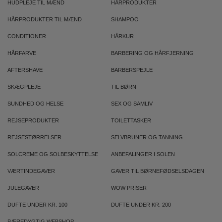
HUDPLEJE TIL MÆND
HÅRPRODUKTER
HÅRPRODUKTER TIL MÆND
SHAMPOO
CONDITIONER
HÅRKUR
HÅRFARVE
BARBERING OG HÅRFJERNING
AFTERSHAVE
BARBERSPEJLE
SKÆGPLEJE
TIL BØRN
SUNDHED OG HELSE
SEX OG SAMLIV
REJSEPRODUKTER
TOILETTASKER
REJSESTØRRELSER
SELVBRUNER OG TANNING
SOLCREME OG SOLBESKYTTELSE
ANBEFALINGER I SOLEN
VÆRTINDEGAVER
GAVER TIL BØRNEFØDSELSDAGEN
JULEGAVER
WOW PRISER
DUFTE UNDER KR. 100
DUFTE UNDER KR. 200
BÆREDYGTIG WEBSHOP