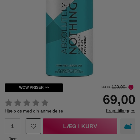
120,00
WOW PRISER >>
SET TIL
69,00
Fragt tillægges
Hjælp os med din anmeldelse
LÆG I KURV
Tast