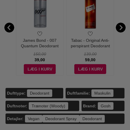
Classic
James Bond - 007
Tabac - Original Anti-
David 
- Edt
Quantum Deodorant
perspirant Deodorant
Deodo
Spray - 150 ml
Spray - 200 ml
150,00
139,00
39,00
59,00
V
LÆG I KURV
LÆG I KURV
Dufttype:
Duftfamilie:
Deodorant
Maskulin
Duftnoter:
Brand:
Trænoter (Woody)
Gosh
Detajler:
Vegan
Deodorant Spray
Deodorant