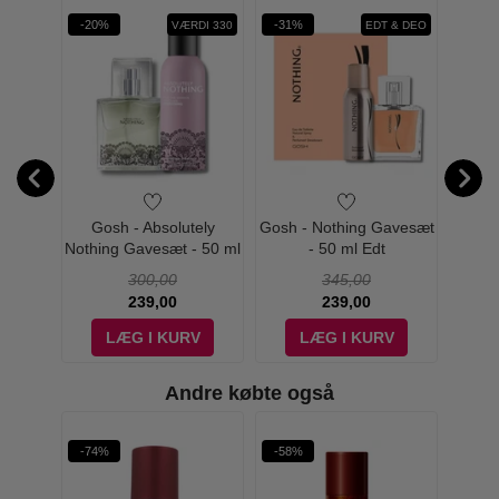
-20%
-31%
-43%
VÆRDI 330
EDT & DEO
 No 6
Gosh - Absolutely
Gosh - Nothing Gavesæt
G
0 ml
Nothing Gavesæt - 50 ml
- 50 ml Edt
Deodo
Edt & Deodorant Spray
300,00
345,00
239,00
239,00
V
LÆG I KURV
LÆG I KURV
Andre købte også
-74%
-58%
-60%