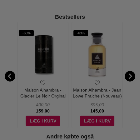
Bestsellers
-60%
-63%
-25%
 - 212
Maison Alhambra -
Maison Alhambra - Jean
Vola
 - Edt
Glacier Le Noir Orginal
Lowe Fraiche (Nouveau)
Eau d
Eau de Parfum - 100 ml
Eau de Parfum - 100 ml
400,00
395,00
159,00
145,00
V
LÆG I KURV
LÆG I KURV
Andre købte også