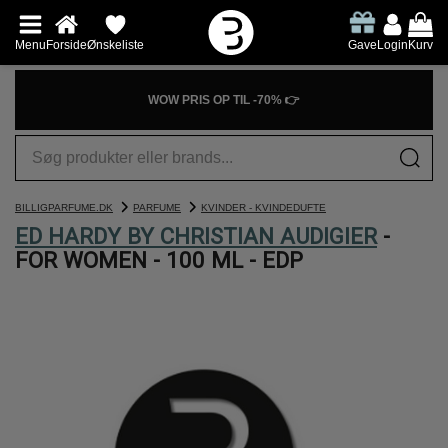
Menu
Forside
Ønskeliste
Gave
Login
Kurv
WOW PRIS OP TIL -70% 👉
BILLIGPARFUME.DK
PARFUME
KVINDER - KVINDEDUFTE
ED HARDY BY CHRISTIAN AUDIGIER
-
FOR WOMEN - 100 ML - EDP