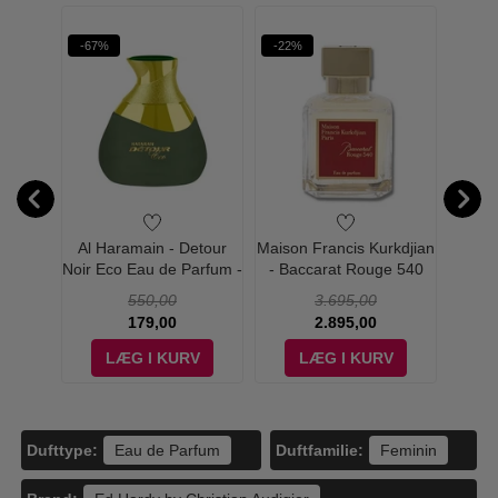
rit
-67%
-22%
-46%
W PRIS
 One -
Al Haramain - Detour
Maison Francis Kurkdjian
French
t
Noir Eco Eau de Parfum -
- Baccarat Rouge 540
Extra
100 ml
Eau de Parfum - 70 ml
550,00
3.695,00
179,00
2.895,00
V
LÆG I KURV
LÆG I KURV
Dufttype:
Duftfamilie:
Eau de Parfum
Feminin