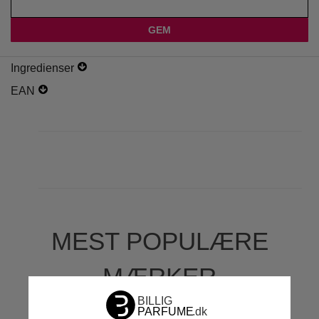
Ingredienser
EAN
MEST POPULÆRE
MÆRKER