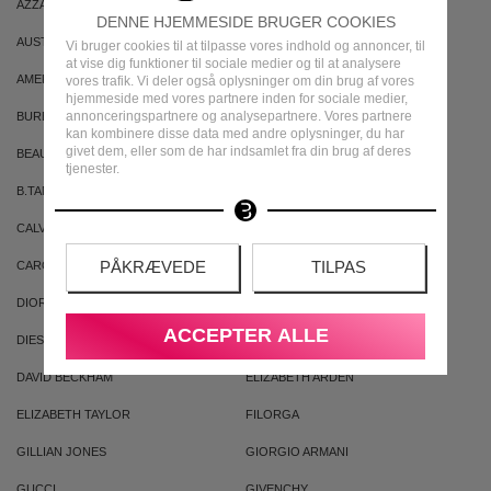
AZZARO
ARIANA GRANDE
DENNE HJEMMESIDE BRUGER COOKIES
AUSTRALIAN GOLD
AUSTRALIAN BODYCARE
Vi bruger cookies til at tilpasse vores indhold og annoncer, til
at vise dig funktioner til sociale medier og til at analysere
AMERICAN CREW
ARMAF
vores trafik. Vi deler også oplysninger om din brug af vores
hjemmeside med vores partnere inden for sociale medier,
annonceringspartnere og analysepartnere. Vores partnere
BURBERRY
BVLGARI
kan kombinere disse data med andre oplysninger, du har
givet dem, eller som de har indsamlet fra din brug af deres
BEAUTE PACIFIQUE
BADEANSTALTEN
tjenester.
B.TAN
BRUNO BANANI
CALVIN KLEIN
CACHAREL
PÅKRÆVEDE
TILPAS
CAROLINA HERRERA
CLEAN
DIOR
DKNY
ACCEPTER ALLE
DIESEL
DOLCE & GABBANA
DAVID BECKHAM
ELIZABETH ARDEN
ELIZABETH TAYLOR
FILORGA
GILLIAN JONES
GIORGIO ARMANI
GUCCI
GIVENCHY