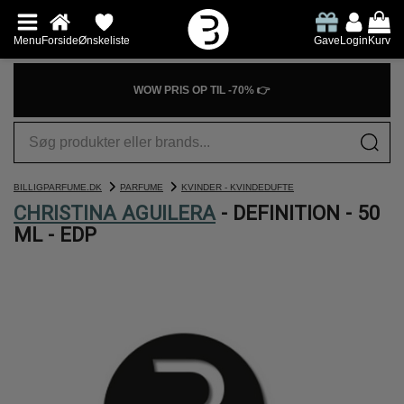
Menu
Forside
Ønskeliste
Gave
Login
Kurv
WOW PRIS OP TIL -70% 👉
BILLIGPARFUME.DK
PARFUME
KVINDER - KVINDEDUFTE
CHRISTINA AGUILERA
- DEFINITION - 50
ML - EDP