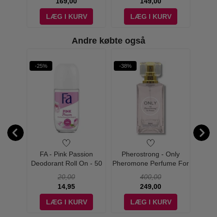
169,00
149,00
V
LÆG I KURV
LÆG I KURV
Andre købte også
-25%
-38%
-37%
ntim
FA - Pink Passion
Pherostrong - Only
FA -
Deodorant Roll On - 50
Pheromone Perfume For
Deodo
ml
Women - 50 ml
20,00
400,00
14,95
249,00
V
LÆG I KURV
LÆG I KURV