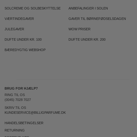
SOLCREME OG SOLBESKYTTELSE
ANBEFALINGER I SOLEN
VÆRTINDEGAVER
GAVER TIL BØRNEFØDSELSDAGEN
JULEGAVER
WOW PRISER
DUFTE UNDER KR. 100
DUFTE UNDER KR. 200
BÆREDYGTIG WEBSHOP
BRUG FOR HJÆLP?
RING TIL OS
(0045) 7028 7027
SKRIV TIL OS
KUNDESERVICE@BILLIGPARFUME.DK
HANDELSBETINGELSER
RETURNING