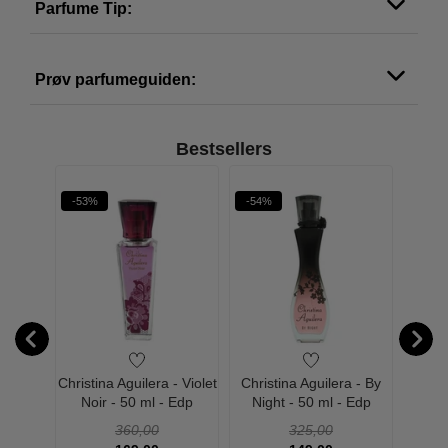
Parfume Tip:
Prøv parfumeguiden:
Bestsellers
-53%
-54%
-63%
gamo -
Christina Aguilera - Violet
Christina Aguilera - By
Chr
Eau de
Noir - 50 ml - Edp
Night - 50 ml - Edp
Signa
 ml
360,00
325,00