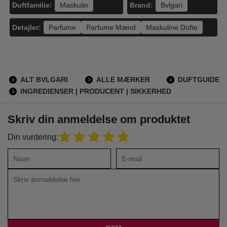
Duftfamilie:
Brand:
Maskulin
Bvlgari
Detajler:
Parfume
Parfume Mænd
Maskuline Dufte
ALT BVLGARI
ALLE MÆRKER
DUFTGUIDE
INGREDIENSER | PRODUCENT | SIKKERHED
Skriv din anmeldelse om produktet
Din vurdering: