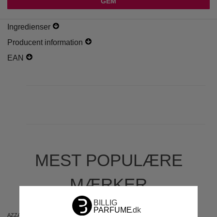
Ingredienser
Producent information
EAN
MEST POPULÆRE
MÆRKER
AZZARO
ARIANA GRANDE