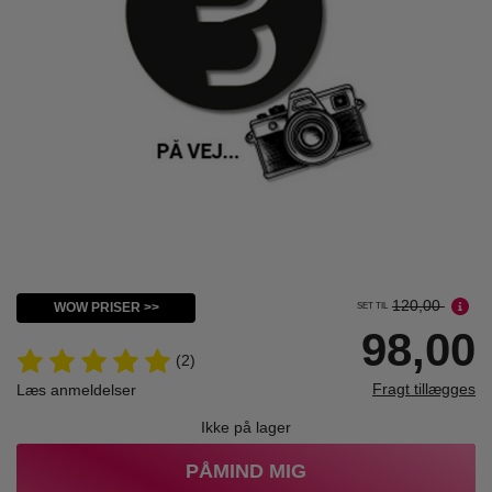
120,00
WOW PRISER >>
SET TIL
98,00
(2)
Fragt tillægges
Læs anmeldelser
Ikke på lager
PÅMIND MIG