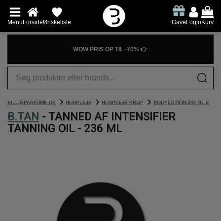
Menu
Forside
Ønskeliste
Gave
Login
Kurv
WOW PRIS OP TIL -70% 👉
BILLIGPARFUME.DK
HUDPLEJE
HUDPLEJE KROP
BODYLOTION OG OLIE
B.TAN
- TANNED AF INTENSIFIER
TANNING OIL - 236 ML