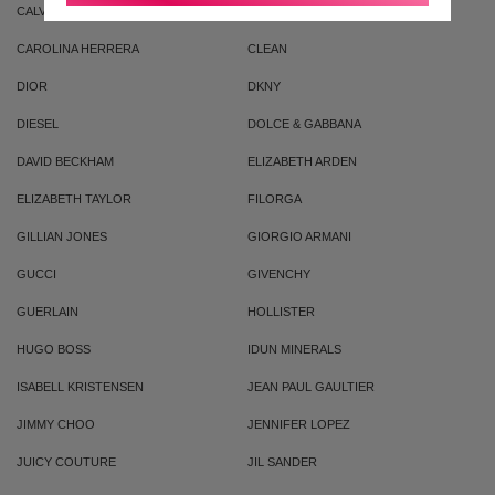
CALVIN KLEIN
CACHAREL
CAROLINA HERRERA
CLEAN
DIOR
DKNY
DIESEL
DOLCE & GABBANA
DAVID BECKHAM
ELIZABETH ARDEN
ELIZABETH TAYLOR
FILORGA
GILLIAN JONES
GIORGIO ARMANI
GUCCI
GIVENCHY
GUERLAIN
HOLLISTER
HUGO BOSS
IDUN MINERALS
ISABELL KRISTENSEN
JEAN PAUL GAULTIER
JIMMY CHOO
JENNIFER LOPEZ
JUICY COUTURE
JIL SANDER