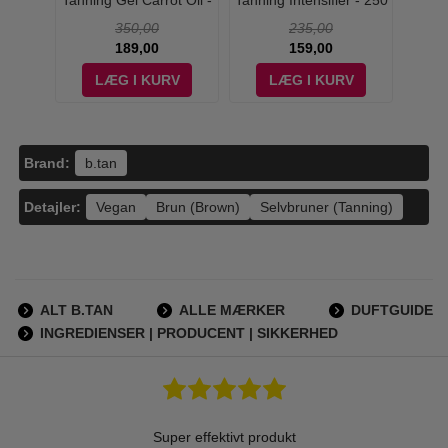
 - 150
Tanning Gel Carrot Oil -
Tanning Intensifier - 250
Vitami
150 ml
ml
350,00
235,00
189,00
159,00
V
LÆG I KURV
LÆG I KURV
Brand:
b.tan
Detajler:
Vegan
Brun (Brown)
Selvbruner (Tanning)
ALT B.TAN
ALLE MÆRKER
DUFTGUIDE
INGREDIENSER | PRODUCENT | SIKKERHED
Super effektivt produkt