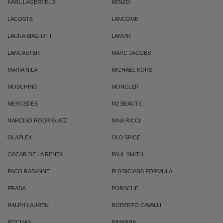
KARL LAGERFELD
KENZO
LACOSTE
LANCOME
LAURA BIAGIOTTI
LANVIN
LANCASTER
MARC JACOBS
MARIA NILA
MICHAEL KORS
MOSCHINO
MONCLER
MERCEDES
M2 BEAUTE
NARCISO RODRIGUEZ
NINA RICCI
OLAPLEX
OLD SPICE
OSCAR DE LA RENTA
PAUL SMITH
PACO RABANNE
PHYSICIANS FORMULA
PRADA
PORSCHE
RALPH LAUREN
ROBERTO CAVALLI
ROCHAS
RIHANNA