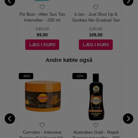
p The
Piz Buin - After Sun Tan
b.tan - Just Shut Up &
b.tan
 Tan
Intensifier - 200 ml
Sunkiss Me Gradual Tan
Wa
Deep -
- Medium To Tan - 207 ml
Tan
149,00
120,00
89,00
109,00
V
LÆG I KURV
LÆG I KURV
Andre købte også
-46%
-32%
r No. 4
Carroten - Intensive
Australian Gold - Rapid
Bea