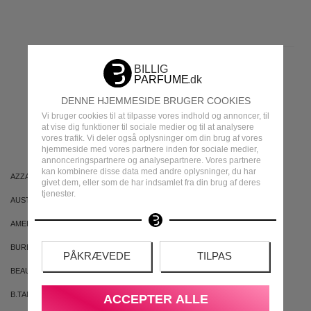
MEST POPULÆRE
DENNE HJEMMESIDE BRUGER COOKIES
Vi bruger cookies til at tilpasse vores indhold og annoncer, til
MÆRKER
at vise dig funktioner til sociale medier og til at analysere
vores trafik. Vi deler også oplysninger om din brug af vores
hjemmeside med vores partnere inden for sociale medier,
annonceringspartnere og analysepartnere. Vores partnere
kan kombinere disse data med andre oplysninger, du har
AZZARO
ARIANA GRANDE
givet dem, eller som de har indsamlet fra din brug af deres
tjenester.
AUSTRALIAN GOLD
AUSTRALIAN BODYCARE
AMERICAN CREW
ARMAF
BURBERRY
BVLGARI
PÅKRÆVEDE
TILPAS
BEAUTE PACIFIQUE
BADEANSTALTEN
B.TAN
BRUNO BANANI
ACCEPTER ALLE