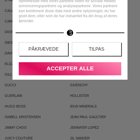
B.TAN
BRUNO BANANI
hjemmeside med vores partnere inden for sociale medier,
annonceringspartnere og analysepartnere. Vores partnere
kan kombinere disse data med andre oplysninger, du har
CALVIN KLEIN
CACHAREL
givet dem, eller som de har indsamlet fra din brug af deres
tjenester.
CAROLINA HERRERA
CLEAN
DIOR
DKNY
DIESEL
DOLCE & GABBANA
PÅKRÆVEDE
TILPAS
DAVID BECKHAM
ELIZABETH ARDEN
ELIZABETH TAYLOR
FILORGA
ACCEPTER ALLE
GILLIAN JONES
GIORGIO ARMANI
GUCCI
GIVENCHY
GUERLAIN
HOLLISTER
HUGO BOSS
IDUN MINERALS
ISABELL KRISTENSEN
JEAN PAUL GAULTIER
JIMMY CHOO
JENNIFER LOPEZ
JUICY COUTURE
JIL SANDER