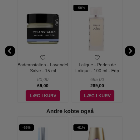
-58%
W PRIS
- 5th
Badeanstalten - Lavendel
Lalique - Perles de
Miqur
- Edp
Salve - 15 ml
Lalique - 100 ml - Edp
80,00
695,00
69,00
289,00
V
LÆG I KURV
LÆG I KURV
Andre købte også
-65%
-61%
-57%
SPF30