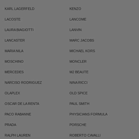
KARL LAGERFELD
KENZO
LACOSTE
LANCOME
LAURA BIAGIOTTI
LANVIN
LANCASTER
MARC JACOBS
MARIA NILA
MICHAEL KORS
MOSCHINO
MONCLER
MERCEDES
M2 BEAUTE
NARCISO RODRIGUEZ
NINA RICCI
OLAPLEX
OLD SPICE
OSCAR DE LA RENTA
PAUL SMITH
PACO RABANNE
PHYSICIANS FORMULA
PRADA
PORSCHE
RALPH LAUREN
ROBERTO CAVALLI