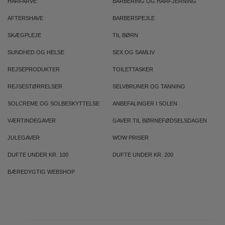
HÅRFARVE
BARBERING OG HÅRFJERNING
AFTERSHAVE
BARBERSPEJLE
SKÆGPLEJE
TIL BØRN
SUNDHED OG HELSE
SEX OG SAMLIV
REJSEPRODUKTER
TOILETTASKER
REJSESTØRRELSER
SELVBRUNER OG TANNING
SOLCREME OG SOLBESKYTTELSE
ANBEFALINGER I SOLEN
VÆRTINDEGAVER
GAVER TIL BØRNEFØDSELSDAGEN
JULEGAVER
WOW PRISER
DUFTE UNDER KR. 100
DUFTE UNDER KR. 200
BÆREDYGTIG WEBSHOP