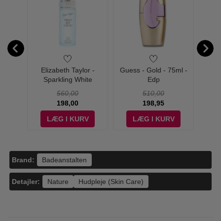
Protect
Elizabeth Taylor -
Guess - Gold - 75ml -
Calvin
Spray -
Sparkling White
Edp
for M
Diamonds - 100 ml - Edt
560,00
510,00
198,00
198,95
V
LÆG I KURV
LÆG I KURV
Brand:
Badeanstalten
Detajler:
Nature
Hudpleje (Skin Care)