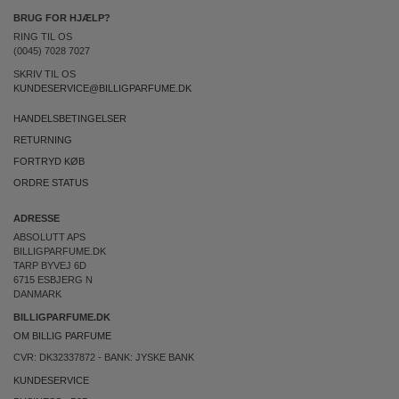
BRUG FOR HJÆLP?
RING TIL OS
(0045) 7028 7027
SKRIV TIL OS
KUNDESERVICE@BILLIGPARFUME.DK
HANDELSBETINGELSER
RETURNING
FORTRYD KØB
ORDRE STATUS
ADRESSE
ABSOLUTT APS
BILLIGPARFUME.DK
TARP BYVEJ 6D
6715 ESBJERG N
DANMARK
BILLIGPARFUME.DK
OM BILLIG PARFUME
CVR: DK32337872 - BANK: JYSKE BANK
KUNDESERVICE