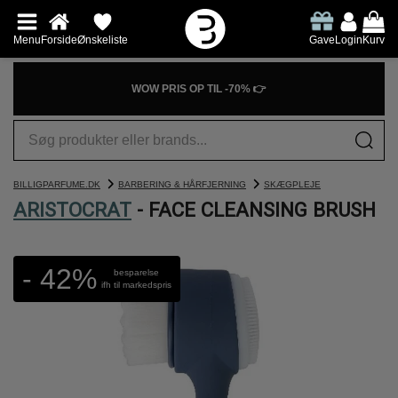
Menu
Forside
Ønskeliste
Gave
Login
Kurv
WOW PRIS OP TIL -70% 👉
BILLIGPARFUME.DK
BARBERING & HÅRFJERNING
SKÆGPLEJE
ARISTOCRAT
- FACE CLEANSING BRUSH
- 42%
besparelse
ifh til markedspris