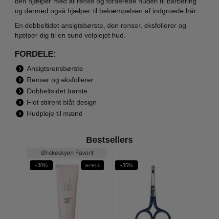
den hjælper med at rense og forberede huden til barbering
og dermed også hjælper til bekæmpelsen af indgroede hår.
En dobbeltidet ansigtsbørste, den renser, eksfolierer og
hjælper dig til en sund velplejet hud.
FORDELE:
Ansigtsrensbørste
Renser og eksfolierer
Dobbeltsidet børste
Flot stilrent blåt design
Hudpleje til mænd
Bestsellers
Ønskeskyen Favorit
-30%
-35%
-30%
SPF50