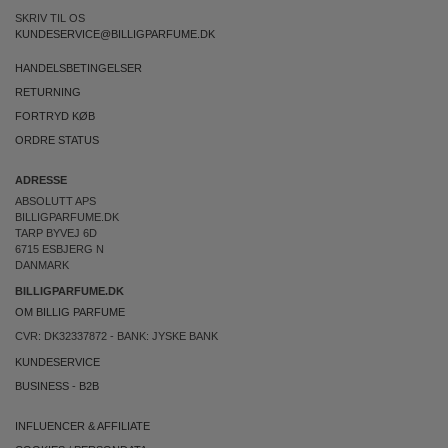
SKRIV TIL OS
KUNDESERVICE@BILLIGPARFUME.DK
HANDELSBETINGELSER
RETURNING
FORTRYD KØB
ORDRE STATUS
ADRESSE
ABSOLUTT APS
BILLIGPARFUME.DK
TARP BYVEJ 6D
6715 ESBJERG N
DANMARK
BILLIGPARFUME.DK
OM BILLIG PARFUME
CVR: DK32337872 - BANK: JYSKE BANK
KUNDESERVICE
BUSINESS
-
B2B
INFLUENCER & AFFILIATE