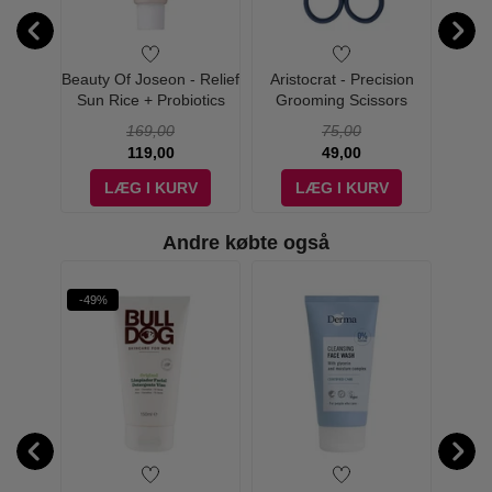
 Beard
Beauty Of Joseon - Relief
Aristocrat - Precision
Aristo
ml
Sun Rice + Probiotics
Grooming Scissors
SPF50 - 50 ml
169,00
75,00
119,00
49,00
V
LÆG I KURV
LÆG I KURV
Andre købte også
-49%