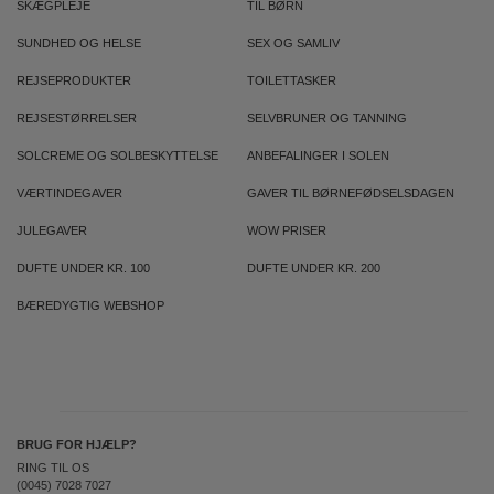
SKÆGPLEJE
TIL BØRN
SUNDHED OG HELSE
SEX OG SAMLIV
REJSEPRODUKTER
TOILETTASKER
REJSESTØRRELSER
SELVBRUNER OG TANNING
SOLCREME OG SOLBESKYTTELSE
ANBEFALINGER I SOLEN
VÆRTINDEGAVER
GAVER TIL BØRNEFØDSELSDAGEN
JULEGAVER
WOW PRISER
DUFTE UNDER KR. 100
DUFTE UNDER KR. 200
BÆREDYGTIG WEBSHOP
BRUG FOR HJÆLP?
RING TIL OS
(0045) 7028 7027