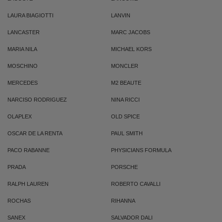
LAURA BIAGIOTTI
LANVIN
LANCASTER
MARC JACOBS
MARIA NILA
MICHAEL KORS
MOSCHINO
MONCLER
MERCEDES
M2 BEAUTE
NARCISO RODRIGUEZ
NINA RICCI
OLAPLEX
OLD SPICE
OSCAR DE LA RENTA
PAUL SMITH
PACO RABANNE
PHYSICIANS FORMULA
PRADA
PORSCHE
RALPH LAUREN
ROBERTO CAVALLI
ROCHAS
RIHANNA
SANEX
SALVADOR DALI