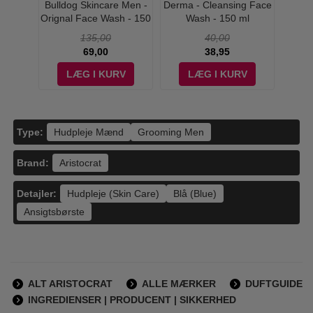
aniPedi
Bulldog Skincare Men -
Derma - Cleansing Face
Brus
l
Orignal Face Wash - 150
Wash - 150 ml
Cl
ml
135,00
40,00
69,00
38,95
V
LÆG I KURV
LÆG I KURV
Type:
Hudpleje Mænd
Grooming Men
Brand:
Aristocrat
Detajler:
Hudpleje (Skin Care)
Blå (Blue)
Ansigtsbørste
ALT ARISTOCRAT
ALLE MÆRKER
DUFTGUIDE
INGREDIENSER | PRODUCENT | SIKKERHED