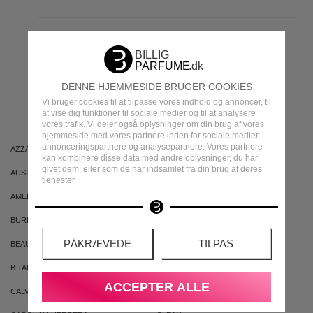
MEST POPULÆRE
DENNE HJEMMESIDE BRUGER COOKIES
MÆRKER
Vi bruger cookies til at tilpasse vores indhold og annoncer, til
at vise dig funktioner til sociale medier og til at analysere
vores trafik. Vi deler også oplysninger om din brug af vores
hjemmeside med vores partnere inden for sociale medier,
annonceringspartnere og analysepartnere. Vores partnere
AZZARO
ARIANA GRANDE
kan kombinere disse data med andre oplysninger, du har
givet dem, eller som de har indsamlet fra din brug af deres
AUSTRALIAN GOLD
AUSTRALIAN BODYCARE
tjenester.
AMERICAN CREW
ARMAF
BURBERRY
BVLGARI
PÅKRÆVEDE
TILPAS
BEAUTE PACIFIQUE
BADEANSTALTEN
B.TAN
BRUNO BANANI
ACCEPTER ALLE
CALVIN KLEIN
CACHAREL