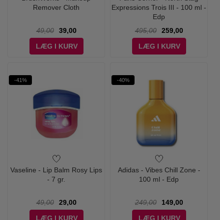
Remover Cloth
Expressions Trois III - 100 ml -
Edp
49,00
39,00
495,00
259,00
LÆG I KURV
LÆG I KURV
-41%
-40%
Vaseline - Lip Balm Rosy Lips
Adidas - Vibes Chill Zone -
- 7 gr.
100 ml - Edp
49,00
29,00
249,00
149,00
LÆG I KURV
LÆG I KURV