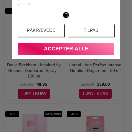
tjenester.
-67%
-34%
PÅKRÆVEDE
TILPAS
ACCEPTER ALLE
David Beckham - Inspired by
Loreal - Age Perfect Intense
Respect Deodorant Spray -
Nutrition Dagcreme - 50 ml
150 ml
149,00
48,95
210,00
139,00
LÆG I KURV
LÆG I KURV
-49%
-45%
WOW PRIS