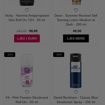
Vichy - Homme Antiperspirant
Dove - Summer Revived Self
Deo Roll On 72H - 50 ml
Tanning Lotion Medium to
Dark - 200 ml
142,00
99,00
49,00
LÆG I KURV
LÆS MERE
-25%
-60%
FA - Pink Passion Deodorant
David Beckham - Classic Blue
Roll On - 50 ml
Deodorant Spray - 150 ml