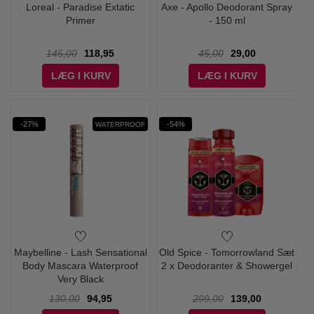
Loreal - Paradise Extatic
Axe - Apollo Deodorant Spray
Primer
- 150 ml
145,00
118,95
45,00
29,00
LÆG I KURV
LÆG I KURV
-27%
-54%
WATERPROOF
Maybelline - Lash Sensational
Old Spice - Tomorrowland Sæt
Body Mascara Waterproof
2 x Deodoranter & Showergel
Very Black
130,00
94,95
299,00
139,00