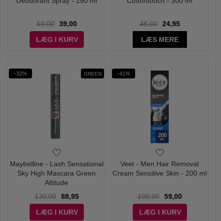
Deodorant Spray - 150 ml
Cottontouch - 300 ml
69,00
39,00
45,00
24,95
LÆG I KURV
LÆS MERE
-32%
-41%
GREEN
Maybelline - Lash Sensational
Veet - Men Hair Removal
Sky High Mascara Green
Cream Sensitive Skin - 200 ml
Altitude
130,00
88,95
100,00
59,00
LÆG I KURV
LÆG I KURV