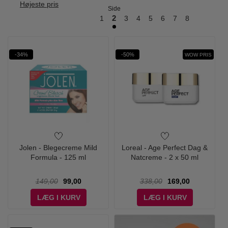
Højeste pris
Side
1
2
3
4
5
6
7
8
-34%
-50%
WOW PRIS
Jolen - Blegecreme Mild
Loreal - Age Perfect Dag &
Formula - 125 ml
Natcreme - 2 x 50 ml
149,00
99,00
338,00
169,00
LÆG I KURV
LÆG I KURV