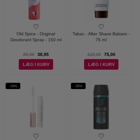
Old Spice - Original
Tabac - After Shave Balsam -
Deodorant Spray - 150 ml
75 ml
89,00
38,95
120,00
75,00
LÆG I KURV
LÆG I KURV
-18%
-36%