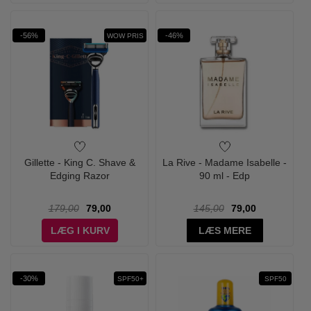
-56%
-46%
WOW PRIS
Gillette - King C. Shave &
La Rive - Madame Isabelle -
Edging Razor
90 ml - Edp
179,00
79,00
145,00
79,00
LÆG I KURV
LÆS MERE
-30%
SPF50+
SPF50