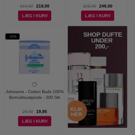
410,00
219,00
325,00
249,00
LÆG I KURV
LÆG I KURV
-31%
Johnsons - Cotton Buds 100%
Bomuldsvatpinde - 200 Stk
29,00
19,95
LÆG I KURV