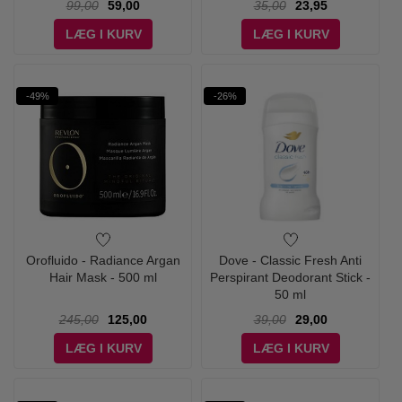
99,00
59,00
35,00
23,95
LÆG I KURV
LÆG I KURV
-49%
-26%
Orofluido - Radiance Argan
Dove - Classic Fresh Anti
Hair Mask - 500 ml
Perspirant Deodorant Stick -
50 ml
245,00
125,00
39,00
29,00
LÆG I KURV
LÆG I KURV