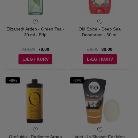
Elizabeth Arden - Green Tea -
Old Spice - Deep Sea
30 ml - Edp
Deodorant - 50 ml
210,00
79,00
59,00
39,00
LÆG I KURV
LÆG I KURV
-49%
-37%
Orofluido - Radiance Argan
Veet - In Shower For Men