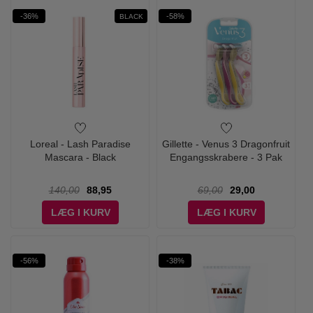
-36%
-58%
BLACK
Loreal - Lash Paradise
Gillette - Venus 3 Dragonfruit
Mascara - Black
Engangsskrabere - 3 Pak
140,00
88,95
69,00
29,00
LÆG I KURV
LÆG I KURV
-56%
-38%