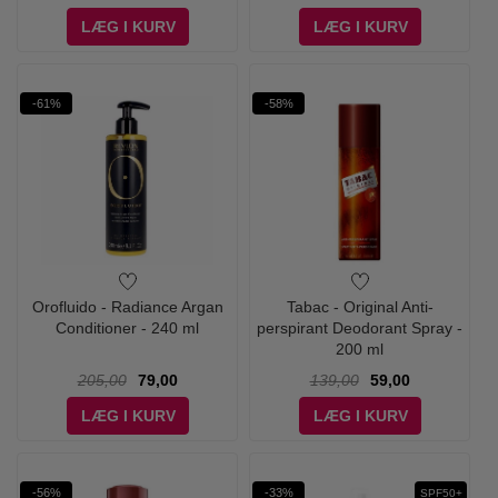
LÆG I KURV
LÆG I KURV
-61%
-58%
Orofluido - Radiance Argan
Tabac - Original Anti-
Conditioner - 240 ml
perspirant Deodorant Spray -
200 ml
205,00
79,00
139,00
59,00
LÆG I KURV
LÆG I KURV
-56%
-33%
SPF50+