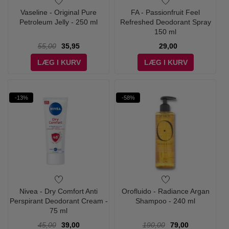
Vaseline - Original Pure
FA - Passionfruit Feel
Petroleum Jelly - 250 ml
Refreshed Deodorant Spray
150 ml
55,00
35,95
29,00
LÆG I KURV
LÆG I KURV
-13%
-58%
Nivea - Dry Comfort Anti
Orofluido - Radiance Argan
Perspirant Deodorant Cream -
Shampoo - 240 ml
75 ml
45,00
39,00
190,00
79,00