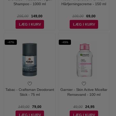
Shampoo - 1000 ml
Hårfjerningscreme - 150 ml
295,00
149,00
109,00
69,00
LÆG I KURV
LÆG I KURV
-47%
-49%
Tabac - Craftsman Deodorant
Garnier - Skin Active Micellar
Stick - 75 ml
Rensevand - 100 ml
149,00
79,00
49,00
24,95
LÆG I KURV
LÆG I KURV