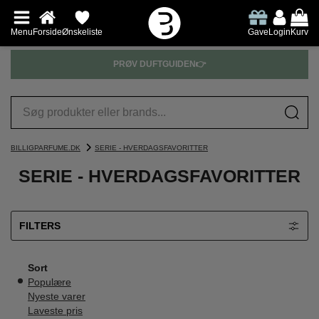
Menu
Forside
Ønskeliste
Gave
Login
Kurv
PRØV DUFTGUIDEN👉
BILLIGPARFUME.DK
SERIE - HVERDAGSFAVORITTER
SERIE - HVERDAGSFAVORITTER
FILTERS
Sort
Populære
Nyeste varer
Laveste pris