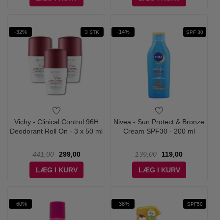
-32%
-14%
3 STK
SPF 30
Vichy - Clinical Control 96H
Nivea - Sun Protect & Bronze
Deodorant Roll On - 3 x 50 ml
Cream SPF30 - 200 ml
441,00
299,00
139,00
119,00
LÆG I KURV
LÆG I KURV
-60%
-38%
SPF50