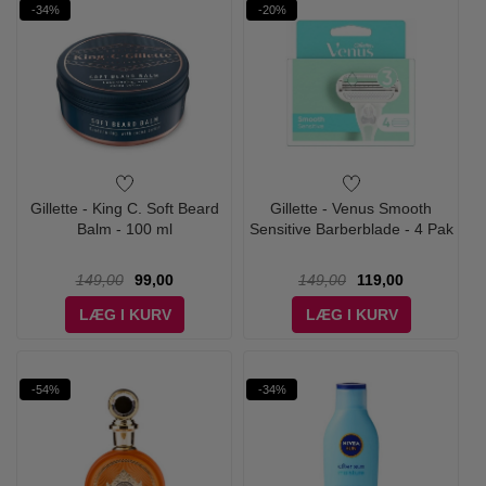
-34%
-20%
Gillette - King C. Soft Beard
Gillette - Venus Smooth
Balm - 100 ml
Sensitive Barberblade - 4 Pak
149,00
99,00
149,00
119,00
LÆG I KURV
LÆG I KURV
-54%
-34%