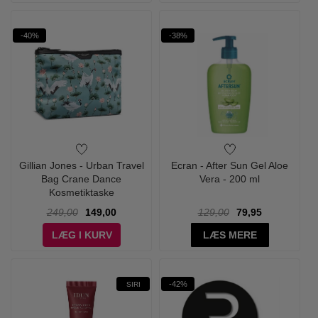
-40%
-38%
Gillian Jones - Urban Travel
Ecran - After Sun Gel Aloe
Bag Crane Dance
Vera - 200 ml
Kosmetiktaske
249,00
149,00
129,00
79,95
LÆG I KURV
LÆS MERE
-42%
SIRI