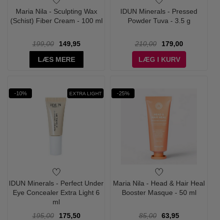
Maria Nila - Sculpting Wax
IDUN Minerals - Pressed
(Schist) Fiber Cream - 100 ml
Powder Tuva - 3.5 g
199,00
149,95
210,00
179,00
LÆS MERE
LÆG I KURV
-10%
-25%
EXTRA LIGHT
IDUN Minerals - Perfect Under
Maria Nila - Head & Hair Heal
Eye Concealer Extra Light 6
Booster Masque - 50 ml
ml
195,00
175,50
85,00
63,95