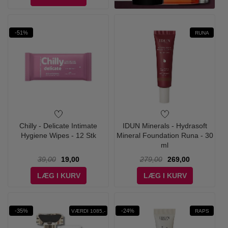
-51%
RUNA
Chilly - Delicate Intimate
IDUN Minerals - Hydrasoft
Hygiene Wipes - 12 Stk
Mineral Foundation Runa - 30
ml
39,00
19,00
279,00
269,00
LÆG I KURV
LÆG I KURV
-35%
-24%
VÆRDI 1085,-
RAPS