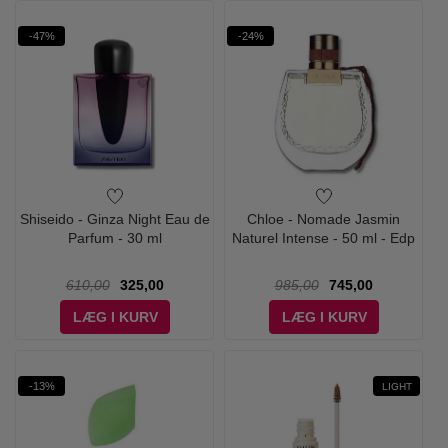
-47%
-24%
Shiseido - Ginza Night Eau de
Chloe - Nomade Jasmin
Parfum - 30 ml
Naturel Intense - 50 ml - Edp
610,00
325,00
985,00
745,00
LÆG I KURV
LÆG I KURV
-13%
LIGHT