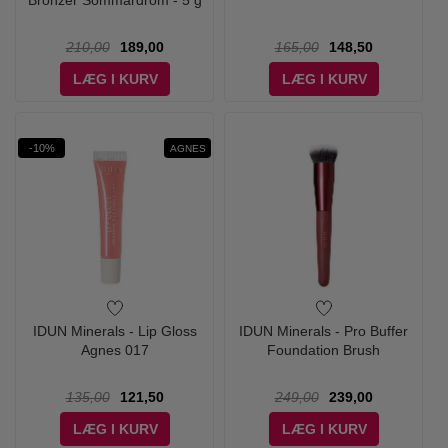
Bronzer Sommardröm - 5 g
210,00
189,00
165,00
148,50
LÆG I KURV
LÆG I KURV
-10%
AGNES
IDUN Minerals - Lip Gloss
IDUN Minerals - Pro Buffer
Agnes 017
Foundation Brush
135,00
121,50
249,00
239,00
LÆG I KURV
LÆG I KURV