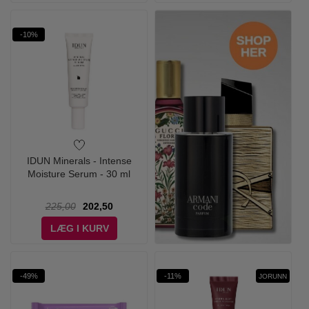
-10%
IDUN Minerals - Intense
Moisture Serum - 30 ml
225,00
202,50
LÆG I KURV
-49%
-11%
JORUNN