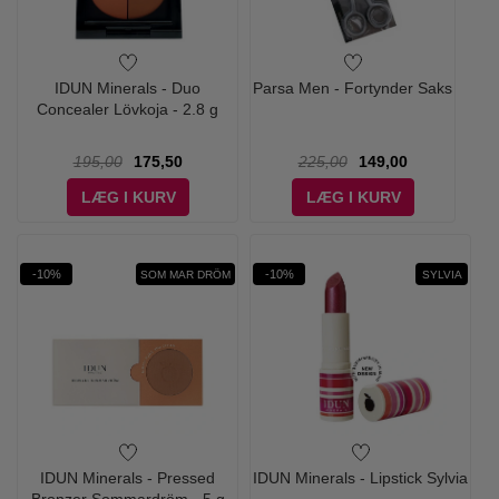
IDUN Minerals - Duo
Parsa Men - Fortynder Saks
Concealer Lövkoja - 2.8 g
195,00
175,50
225,00
149,00
LÆG I KURV
LÆG I KURV
-10%
-10%
SOM MAR DRÖM
SYLVIA
IDUN Minerals - Pressed
IDUN Minerals - Lipstick Sylvia