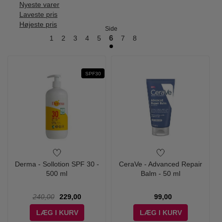
Nyeste varer
Laveste pris
Højeste pris
Side
1
2
3
4
5
6
7
8
SPF30
Derma - Sollotion SPF 30 -
CeraVe - Advanced Repair
500 ml
Balm - 50 ml
240,00
229,00
99,00
LÆG I KURV
LÆG I KURV