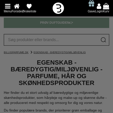
Menu
Forside
Ønskeliste
Gave
Login
Kurv
PRØV DUFTGUIDEN👉
BILLIGPARFUME.DK
EGENSKAB - BÆREDYGTIG/MILJØVENLIG
EGENSKAB -
BÆREDYGTIG/MILJØVENLIG -
PARFUME, HÅR OG
SKØNHEDSPRODUKTER
Her finder du et stort udvalg af bæredygtige og miljøvenlige
skønhedsprodukter, som hårpleje og make-up og skønne dufte -
alle produceret med respekt og omsorg for dig og vores natur.
Du finder populære brands, der prioriterer grøn emballage og