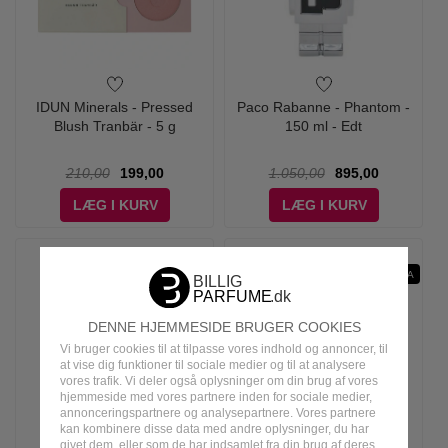
IDUN Minerals - Pressed
Paco Rabanne - Phantom -
Blush Tranbär - 5 g
150 ml - Edt
210,00
199,00
1.050,00
895,00
LÆG I KURV
LÆG I KURV
-10%
SPF 50
EMBLA
DENNE HJEMMESIDE BRUGER COOKIES
Vi bruger cookies til at tilpasse vores indhold og annoncer, til
at vise dig funktioner til sociale medier og til at analysere
vores trafik. Vi deler også oplysninger om din brug af vores
hjemmeside med vores partnere inden for sociale medier,
annonceringspartnere og analysepartnere. Vores partnere
kan kombinere disse data med andre oplysninger, du har
givet dem, eller som de har indsamlet fra din brug af deres