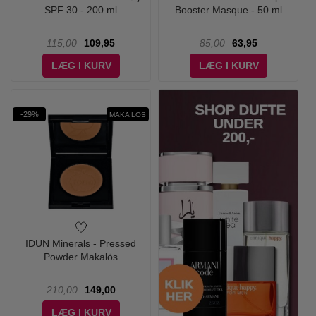
SPF 30 - 200 ml
Booster Masque - 50 ml
115,00
109,95
85,00
63,95
LÆG I KURV
LÆG I KURV
-29%
MAKA LÖS
IDUN Minerals - Pressed
Powder Makalös
210,00
149,00
LÆG I KURV