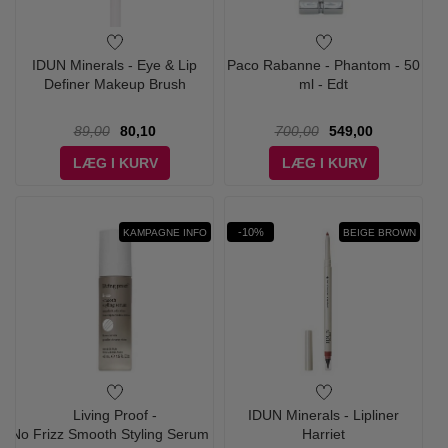
IDUN Minerals - Eye & Lip
Paco Rabanne - Phantom - 50
Definer Makeup Brush
ml - Edt
89,00
80,10
700,00
549,00
LÆG I KURV
LÆG I KURV
-10%
KAMPAGNE INFO
BEIGE BROWN
Living Proof -
IDUN Minerals - Lipliner
No Frizz Smooth Styling Serum -
Harriet