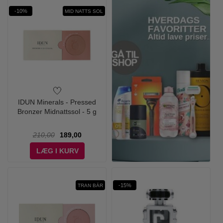
-10%
MID NATTS SOL
IDUN Minerals - Pressed
Bronzer Midnattssol - 5 g
210,00
189,00
LÆG I KURV
-15%
TRAN BÄR