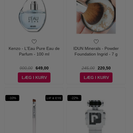
Kenzo - L'Eau Pure Eau de
IDUN Minerals - Powder
Parfum - 100 ml
Foundation Ingrid - 7 g
900,00
649,00
245,00
220,50
LÆG I KURV
LÆG I KURV
-10%
-22%
LIP & EYE