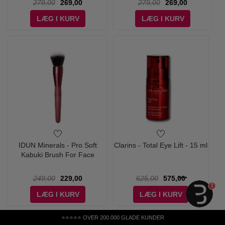
279,00
269,00
279,00
269,00
LÆG I KURV
LÆG I KURV
IDUN Minerals - Pro Soft
Clarins - Total Eye Lift - 15 ml
Kabuki Brush For Face
249,00
229,00
625,00
575,00
1
LÆG I KURV
LÆG I KURV
⭐⭐⭐⭐⭐ OVER 200.000 GLADE KUNDER