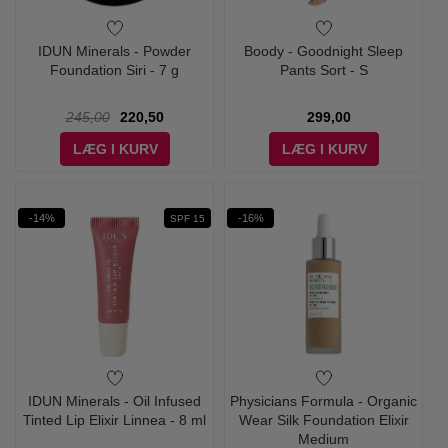
IDUN Minerals - Powder
Boody - Goodnight Sleep
Foundation Siri - 7 g
Pants Sort - S
245,00
220,50
299,00
LÆG I KURV
LÆG I KURV
-14%
-16%
SPF 15
IDUN Minerals - Oil Infused
Physicians Formula - Organic
Tinted Lip Elixir Linnea - 8 ml
Wear Silk Foundation Elixir
Medium