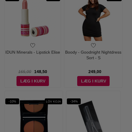
IDUN Minerals - Lipstick Elise
Boody - Goodnight Nightdress
Sort - S
165,00
148,50
249,00
LÆG I KURV
LÆG I KURV
-10%
-34%
LÖV KOJA