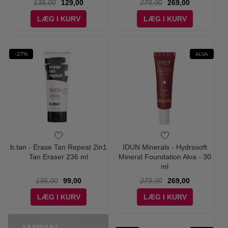
135,00
129,00
279,00
269,00
LÆG I KURV
LÆG I KURV
-27%
ALVA
b.tan - Erase Tan Repeat 2in1
IDUN Minerals - Hydrasoft
Tan Eraser 236 ml
Mineral Foundation Alva - 30
ml
135,00
99,00
279,00
269,00
LÆG I KURV
LÆG I KURV