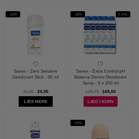
-22%
-15%
5 STK
Sanex - Zero Senstive
Sanex - Extra Control pH
Deodorant Stick - 65 ml
Balance Dermo Deodorant
Spray - 5 x 200 ml
32,00
24,95
199,75
169,00
LÆS MERE
LÆG I KURV
-33%