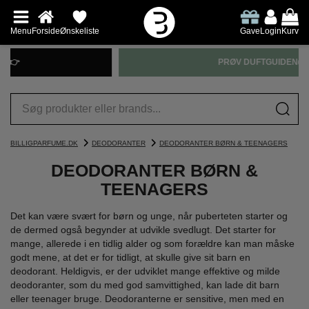
Menu
Forside
Ønskeliste
Gave
Login
Kurv
PRØV DUFTGUIDEN👉
BILLIGPARFUME.DK
DEODORANTER
DEODORANTER BØRN & TEENAGERS
DEODORANTER BØRN &
TEENAGERS
Det kan være svært for børn og unge, når puberteten starter og
de dermed også begynder at udvikle svedlugt. Det starter for
mange, allerede i en tidlig alder og som forældre kan man måske
godt mene, at det er for tidligt, at skulle give sit barn en
deodorant. Heldigvis, er der udviklet mange effektive og milde
deodoranter, som du med god samvittighed, kan lade dit barn
eller teenager bruge. Deodoranterne er sensitive, men med en