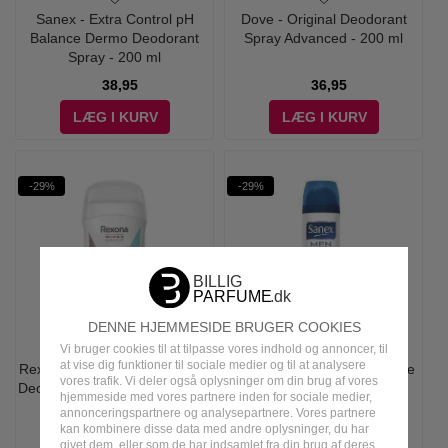
Sanex - Extra Control pH
Dove - Original Deodorant
Balance Dermo Deodorant
Spray Advanced - 200 ml
Spray - 200 ml
38,95
36,95
LÆG I KURV
LÆG I KURV
-29%
-29%
DENNE HJEMMESIDE BRUGER COOKIES
Vi bruger cookies til at tilpasse vores indhold og annoncer, til
at vise dig funktioner til sociale medier og til at analysere
Rexona - Maximum Protection
Sanex - Men Dermo Invisible
vores trafik. Vi deler også oplysninger om din brug af vores
Deodorant Extra Strong Stick -
Deodorant Spray - 200 ml
hjemmeside med vores partnere inden for sociale medier,
40 ml
annonceringspartnere og analysepartnere. Vores partnere
kan kombinere disse data med andre oplysninger, du har
49,00
35,00
49,00
34,95
givet dem, eller som de har indsamlet fra din brug af deres