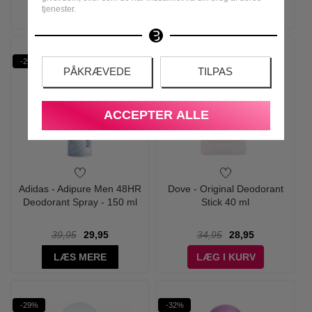
tjenester.
LÆS MERE
LÆG I KURV
-25%
-17%
PÅKRÆVEDE
TILPAS
ACCEPTER ALLE
Adidas - Adipure Men 48HR
Dove - Original Deodorant
Deodorant Spray - 150 ml
Stick 40 ml
39,95
29,95
34,95
28,95
LÆS MERE
LÆG I KURV
-29%
-32%