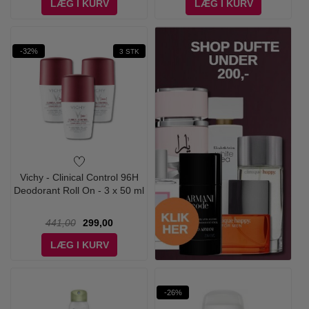
LÆG I KURV
LÆG I KURV
-32%
3 STK
Vichy - Clinical Control 96H
Deodorant Roll On - 3 x 50 ml
441,00
299,00
LÆG I KURV
-26%