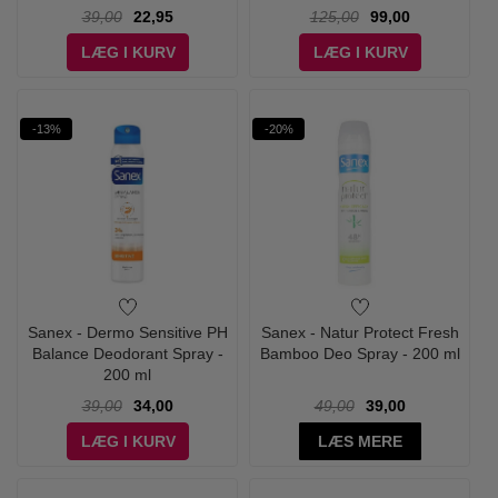
39,00
22,95
125,00
99,00
LÆG I KURV
LÆG I KURV
-13%
-20%
Sanex - Dermo Sensitive PH
Sanex - Natur Protect Fresh
Balance Deodorant Spray -
Bamboo Deo Spray - 200 ml
200 ml
39,00
34,00
49,00
39,00
LÆG I KURV
LÆS MERE