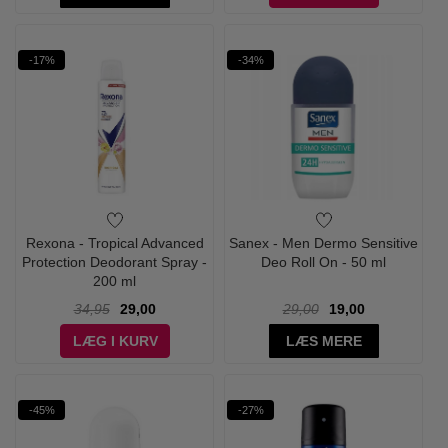
-17%
-34%
Rexona - Tropical Advanced
Sanex - Men Dermo Sensitive
Protection Deodorant Spray -
Deo Roll On - 50 ml
200 ml
34,95
29,00
29,00
19,00
LÆG I KURV
LÆS MERE
-45%
-27%