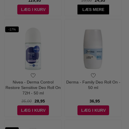
129,95
29,00
24,95
LÆG I KURV
LÆS MERE
-17%
Nivea - Derma Control
Derma - Family Deo Roll On -
Restore Sensitive Deo Roll On
50 ml
72H - 50 ml
35,00
28,95
36,95
LÆG I KURV
LÆG I KURV