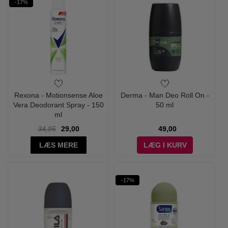
-17%
Rexona - Motionsense Aloe
Derma - Man Deo Roll On -
Vera Deodorant Spray - 150
50 ml
ml
34,95
29,00
49,00
LÆS MERE
LÆG I KURV
-17%