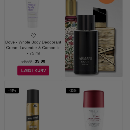
Dove - Whole Body Deodorant
Cream Lavender & Camomile
- 75 ml
59,00
39,00
LÆG I KURV
-45%
-33%