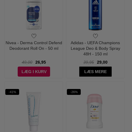
Nivea - Derma Control Defend
Adidas - UEFA Champions
Deodorant Roll On - 50 ml
League Deo & Body Spray
48H - 150 ml
49,00
26,95
39,95
29,00
LÆG I KURV
LÆS MERE
-41%
-26%