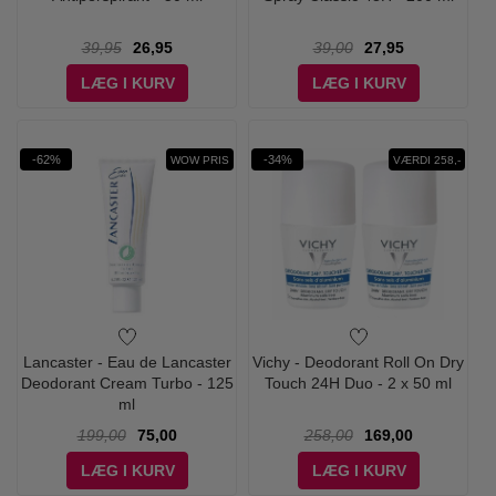
39,95
26,95
39,00
27,95
LÆG I KURV
LÆG I KURV
-62%
-34%
WOW PRIS
VÆRDI 258,-
Lancaster - Eau de Lancaster
Vichy - Deodorant Roll On Dry
Deodorant Cream Turbo - 125
Touch 24H Duo - 2 x 50 ml
ml
199,00
75,00
258,00
169,00
LÆG I KURV
LÆG I KURV