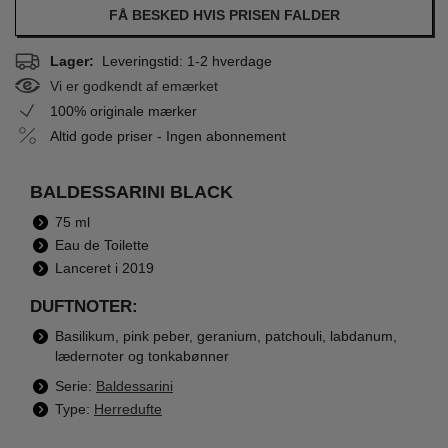
FÅ BESKED HVIS PRISEN FALDER
Lager:
Leveringstid: 1-2 hverdage
Vi er godkendt af emærket
100% originale mærker
Altid gode priser - Ingen abonnement
BALDESSARINI BLACK
75 ml
Eau de Toilette
Lanceret i 2019
DUFTNOTER:
Basilikum, pink peber, geranium, patchouli, labdanum,
lædernoter og tonkabønner
Serie:
Baldessarini
Type:
Herredufte