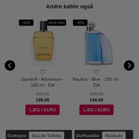
Andre købte også
Øn
-62%
-65%
-45%
WOW PRIS
Defy
Davidoff - Adventure -
Nautica - Blue - 100 ml -
Isse
ml
100 ml - Edt
Edt
D'Iss
525,00
425,00
198,95
149,00
V
LÆG I KURV
LÆG I KURV
Dufttype:
Duftfamilie:
Eau de Toilette
Maskulin