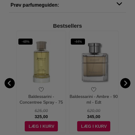
Prøv parfumeguiden:
Bestsellers
-48%
-44%
-57%
fter
Baldessarini -
Baldessarini - Ambre - 90
Baldes
75 ml
Concentree Spray - 75
ml - Edt
Frai
ml - Edc
625,00
620,00
325,00
345,00
V
LÆG I KURV
LÆG I KURV