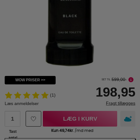
599,00
WOW PRISER >>
SET TIL
198,95
(1)
Fragt tillægges
Læs anmeldelser
LÆG I KURV
Tast
antal