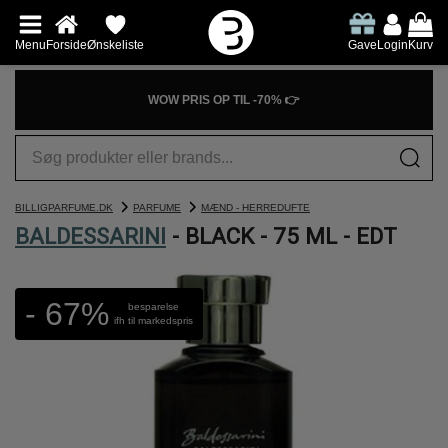
Menu
Forside
Ønskeliste
Gave
Login
Kurv
WOW PRIS OP TIL -70% 👉
BILLIGPARFUME.DK
PARFUME
MÆND - HERREDUFTE
BALDESSARINI
- BLACK - 75 ML - EDT
- 67%
besparelse
ifh til markedspris