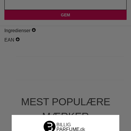
Ingredienser
EAN
MEST POPULÆRE
MÆRKER