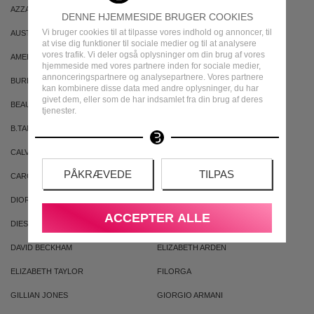
AZZARO
ARIANA GRANDE
DENNE HJEMMESIDE BRUGER COOKIES
Vi bruger cookies til at tilpasse vores indhold og annoncer, til
AUSTRALIAN GOLD
AUSTRALIAN BODYCARE
at vise dig funktioner til sociale medier og til at analysere
vores trafik. Vi deler også oplysninger om din brug af vores
AMERICAN CREW
ARMAF
hjemmeside med vores partnere inden for sociale medier,
annonceringspartnere og analysepartnere. Vores partnere
BURBERRY
BVLGARI
kan kombinere disse data med andre oplysninger, du har
givet dem, eller som de har indsamlet fra din brug af deres
BEAUTE PACIFIQUE
BADEANSTALTEN
tjenester.
B.TAN
BRUNO BANANI
CALVIN KLEIN
CACHAREL
PÅKRÆVEDE
TILPAS
CAROLINA HERRERA
CLEAN
DIOR
DKNY
ACCEPTER ALLE
DIESEL
DOLCE & GABBANA
DAVID BECKHAM
ELIZABETH ARDEN
ELIZABETH TAYLOR
FILORGA
GILLIAN JONES
GIORGIO ARMANI