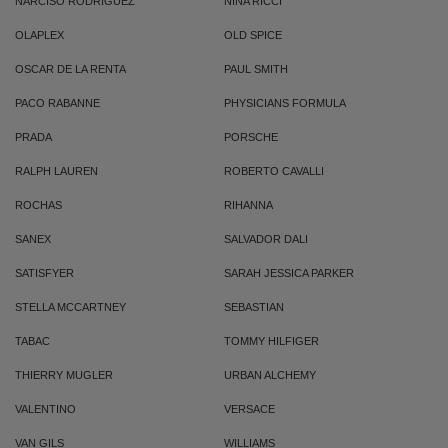
NARCISO RODRIGUEZ
NINA RICCI
OLAPLEX
OLD SPICE
OSCAR DE LA RENTA
PAUL SMITH
PACO RABANNE
PHYSICIANS FORMULA
PRADA
PORSCHE
RALPH LAUREN
ROBERTO CAVALLI
ROCHAS
RIHANNA
SANEX
SALVADOR DALI
SATISFYER
SARAH JESSICA PARKER
STELLA MCCARTNEY
SEBASTIAN
TABAC
TOMMY HILFIGER
THIERRY MUGLER
URBAN ALCHEMY
VALENTINO
VERSACE
VAN GILS
WILLIAMS