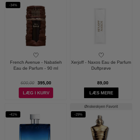
-34%
French Avenue - Nabatieh
Xerjoff - Naxos Eau de Parfum
Eau de Parfum - 90 ml
Duftprøve
600,00
395,00
89,00
LÆG I KURV
LÆS MERE
Ønskeskyen Favorit
-41%
-29%