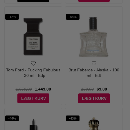
-12%
-54%
Tom Ford - Fucking Fabulous
Brut Faberge - Alaska - 100
- 30 ml - Edp
ml - Edt
1.650,00
1.449,00
150,00
69,00
LÆG I KURV
LÆG I KURV
-44%
-43%