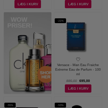
LÆG I KURV
LÆG I KURV
-21%
Versace - Man Eau Fraiche
Extreme Eau de Parfum - 100
ml
885,00
695,00
LÆG I KURV
-55%
-53%