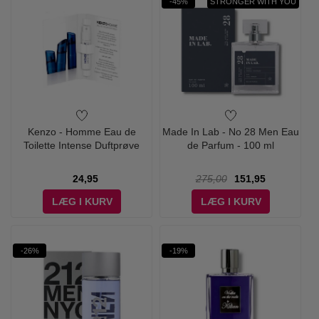
-45%
STRONGER WITH YOU
Kenzo - Homme Eau de
Made In Lab - No 28 Men Eau
Toilette Intense Duftprøve
de Parfum - 100 ml
24,95
275,00
151,95
LÆG I KURV
LÆG I KURV
-26%
-19%