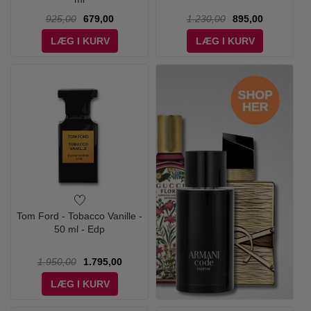
925,00
679,00
1.230,00
895,00
LÆG I KURV
LÆG I KURV
Tom Ford - Tobacco Vanille -
50 ml - Edp
1.950,00
1.795,00
LÆG I KURV