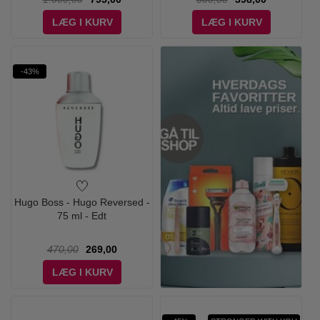
LÆG I KURV
LÆG I KURV
-43%
Hugo Boss - Hugo Reversed -
75 ml - Edt
470,00
269,00
LÆG I KURV