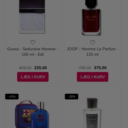
Guess - Seductive Homme -
JOOP - Homme Le Parfum -
100 ml - Edt
125 ml
495,00
225,00
795,00
375,00
LÆG I KURV
LÆG I KURV
-43%
-38%