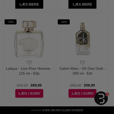
LÆS MERE
LÆS MERE
-55%
-42%
Lalique - Lion Pour Homme -
Calvin Klein - CK One Gold -
125 ml - Edp
200 ml - Edt
600,00
269,00
585,00
339,00
LÆG I KURV
LÆG I KURV
1
⭐⭐⭐⭐⭐ OVER 200.000 GLADE KUNDER
-25%
-64%