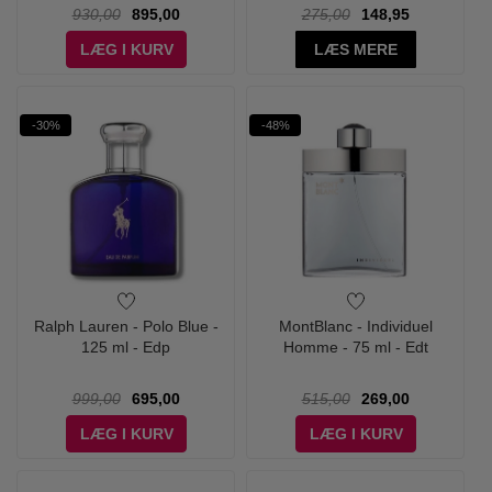
930,00
895,00
275,00
148,95
LÆG I KURV
LÆS MERE
-30%
-48%
Ralph Lauren - Polo Blue -
MontBlanc - Individuel
125 ml - Edp
Homme - 75 ml - Edt
999,00
695,00
515,00
269,00
LÆG I KURV
LÆG I KURV