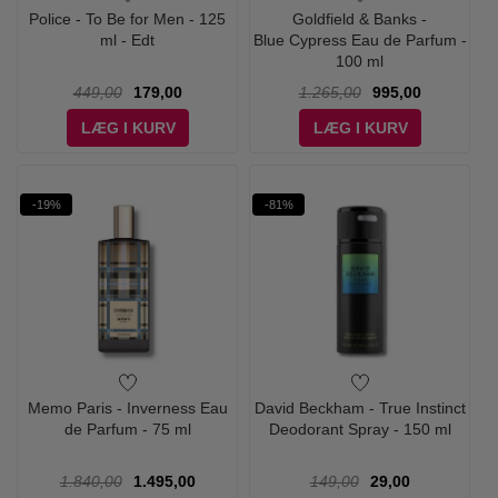
Police - To Be for Men - 125
Goldfield & Banks -
ml - Edt
Blue Cypress Eau de Parfum -
100 ml
449,00
179,00
1.265,00
995,00
LÆG I KURV
LÆG I KURV
-19%
-81%
Memo Paris - Inverness Eau
David Beckham - True Instinct
de Parfum - 75 ml
Deodorant Spray - 150 ml
1.840,00
1.495,00
149,00
29,00