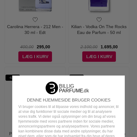
Carolina Herrera - 212 Men -
Kilian - Vodka On The Rocks
30 ml - Edt
Eau de Parfum - 50 ml
400,00
295,00
2.100,00
1.695,00
LÆG I KURV
LÆG I KURV
-62%
-21%
DENNE HJEMMESIDE BRUGER COOKIES
Vi bruger cookies til at tilpasse vores indhold og annoncer, til
at vise dig funktioner til sociale medier og til at analysere
vores trafik. Vi deler også oplysninger om din brug af vores
hjemmeside med vores partnere inden for sociale medier,
annonceringspartnere og analysepartnere. Vores partnere
kan kombinere disse data med andre oplysninger, du har
Paris Corner - Emir Valar A
Prada - Luna Rossa Ocean
givet dem, eller som de har indsamlet fra din brug af deres