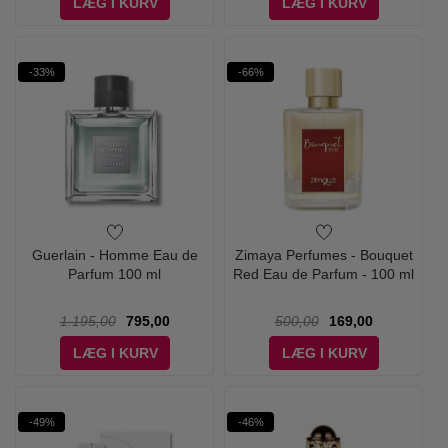
LÆG I KURV
LÆG I KURV
-33%
-66%
Guerlain - Homme Eau de
Zimaya Perfumes - Bouquet
Parfum 100 ml
Red Eau de Parfum - 100 ml
1.195,00
795,00
500,00
169,00
LÆG I KURV
LÆG I KURV
-49%
-46%