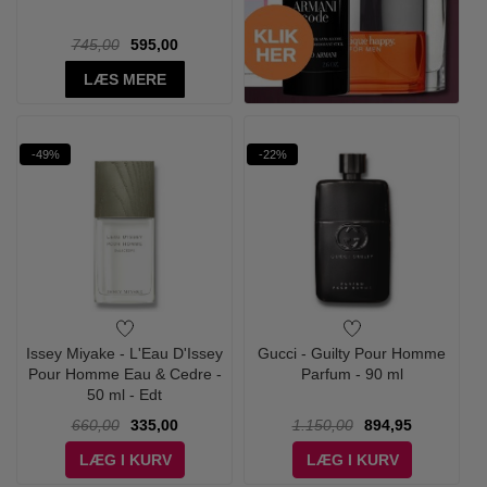
745,00
595,00
LÆS MERE
-49%
-22%
Issey Miyake - L'Eau D'Issey
Gucci - Guilty Pour Homme
Pour Homme Eau & Cedre -
Parfum - 90 ml
50 ml - Edt
660,00
335,00
1.150,00
894,95
LÆG I KURV
LÆG I KURV