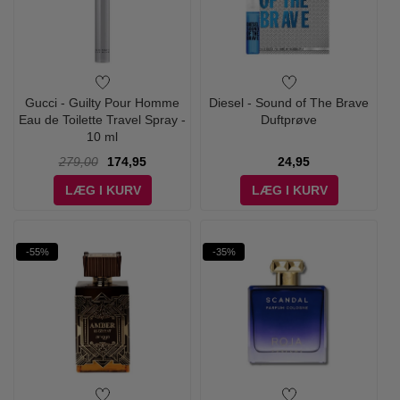
Gucci - Guilty Pour Homme
Diesel - Sound of The Brave
Eau de Toilette Travel Spray -
Duftprøve
10 ml
279,00
174,95
24,95
LÆG I KURV
LÆG I KURV
-55%
-35%