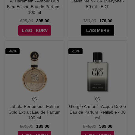
Al Haramain - Amber Oud
Calvin Klein - CK Everyone -
Bleu Edition Eau de Parfum -
50 ml - EDT
100 ml
695,00
395,00
380,00
179,00
LÆG I KURV
LÆS MERE
-62%
-16%
Lattafa Perfumes - Fakhar
Giorgio Armani - Acqua Di Gio
Gold Extrait Eau de Parfum
Eau de Parfum Refillable - 30
100 ml
ml
500,00
189,00
675,00
569,00