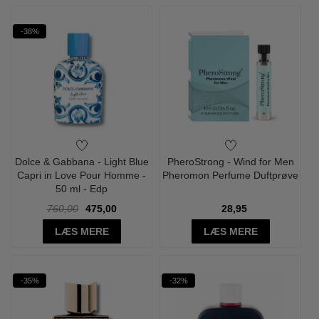
-38%
Dolce & Gabbana - Light Blue
PheroStrong - Wind for Men
Capri in Love Pour Homme -
Pheromon Perfume Duftprøve
50 ml - Edp
760,00
475,00
28,95
LÆS MERE
LÆS MERE
-35%
-32%