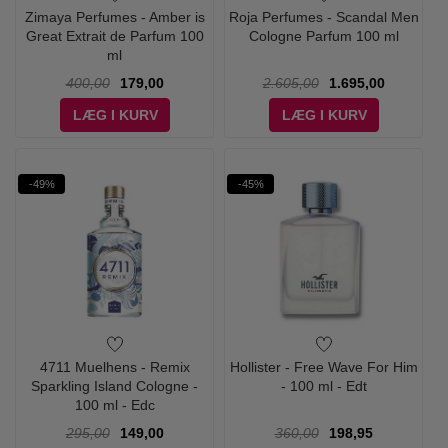
Zimaya Perfumes - Amber is
Roja Perfumes - Scandal Men
Great Extrait de Parfum 100
Cologne Parfum 100 ml
ml
400,00
179,00
2.605,00
1.695,00
LÆG I KURV
LÆG I KURV
-49%
-45%
4711 Muelhens - Remix
Hollister - Free Wave For Him
Sparkling Island Cologne -
- 100 ml - Edt
100 ml - Edc
295,00
149,00
360,00
198,95