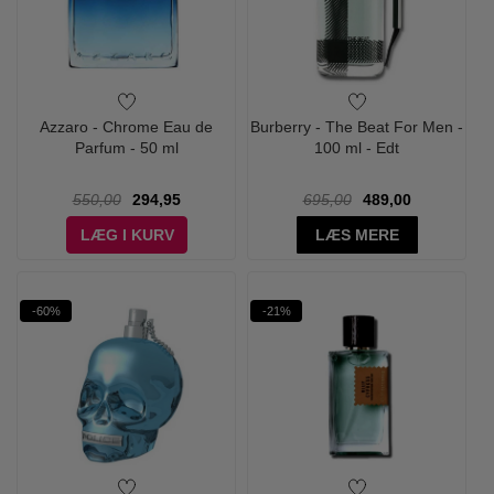
Azzaro - Chrome Eau de
Burberry - The Beat For Men -
Parfum - 50 ml
100 ml - Edt
550,00
294,95
695,00
489,00
LÆG I KURV
LÆS MERE
-60%
-21%