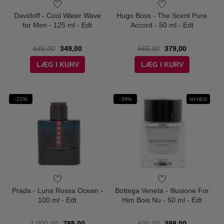
Davidoff - Cool Water Wave
Hugo Boss - The Scent Pure
for Men - 125 ml - Edt
Accord - 50 ml - Edt
645,00
349,00
665,00
379,00
LÆG I KURV
LÆG I KURV
-21%
-34%
NYHED
Prada - Luna Rossa Ocean -
Bottega Veneta - Illusione For
100 ml - Edt
Him Bois Nu - 50 ml - Edt
1.000,00
795,00
600,00
398,00