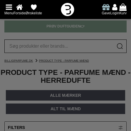
Menu
Forside
Ønskeliste
Gave
Login
Kurv
PRØV DUFTGUIDEN👉
BILLIGPARFUME.DK
PRODUCT TYPE - PARFUME MÆND
PRODUCT TYPE - PARFUME MÆND -
HERREDUFTE
ALLE MÆRKER
ALT TIL MÆND
FILTERS