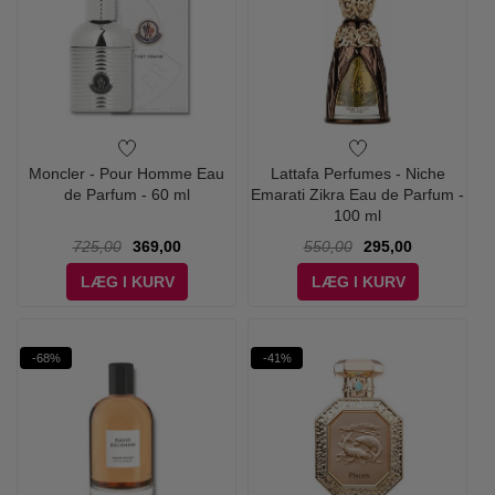
Moncler - Pour Homme Eau
Lattafa Perfumes - Niche
de Parfum - 60 ml
Emarati Zikra Eau de Parfum -
100 ml
725,00
369,00
550,00
295,00
LÆG I KURV
LÆG I KURV
-68%
-41%