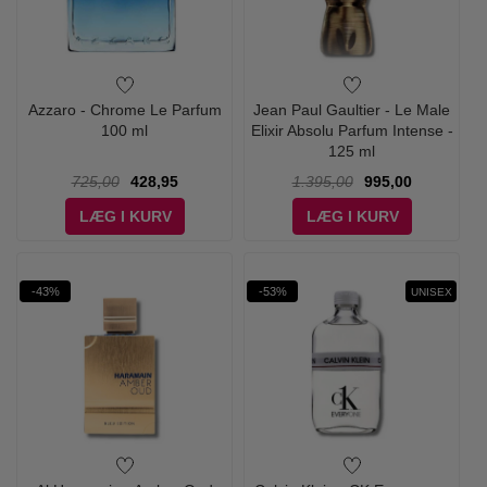
Azzaro - Chrome Le Parfum
Jean Paul Gaultier - Le Male
100 ml
Elixir Absolu Parfum Intense -
125 ml
725,00
428,95
1.395,00
995,00
LÆG I KURV
LÆG I KURV
-43%
-53%
UNISEX