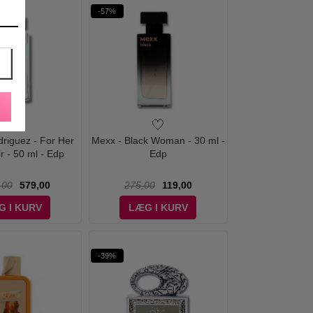
-57%
driguez - For Her
Mexx - Black Woman - 30 ml -
r - 50 ml - Edp
Edp
,00
579,00
275,00
119,00
G I KURV
LÆG I KURV
-39%