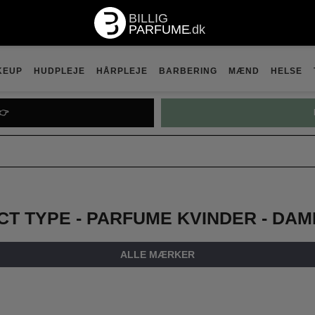
KEUP
HUDPLEJE
HÅRPLEJE
BARBERING
MÆND
HELSE

PRADA P
T TYPE - PARFUME KVINDER - DA
ALLE MÆRKER