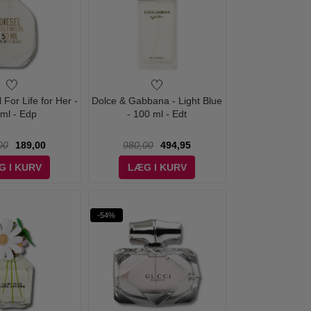
 For Life for Her -
Dolce & Gabbana - Light Blue
 ml - Edp
- 100 ml - Edt
00
189,00
980,00
494,95
G I KURV
LÆG I KURV
-54%