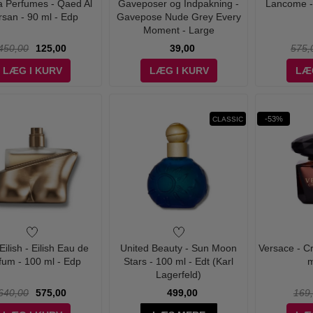
a Perfumes - Qaed Al
Gaveposer og Indpakning -
Lancome - 
rsan - 90 ml - Edp
Gavepose Nude Grey Every
Moment - Large
450,00
125,00
39,00
575,
LÆG I KURV
LÆG I KURV
LÆ
-53%
CLASSIC
 Eilish - Eilish Eau de
United Beauty - Sun Moon
Versace - Cr
fum - 100 ml - Edp
Stars - 100 ml - Edt (Karl
m
Lagerfeld)
640,00
575,00
499,00
169