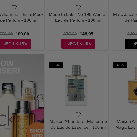
Alhambra - Infini Musk
Made In Lab - No 195 Women
Marc Jacobs
de Parfum - 100 ml
Eau de Parfum - 100 ml
de Pa
550,00
189,00
275,00
148,95
840,
LÆG I KURV
LÆG I KURV
LÆ
-75%
-67%
Maison Alhambra - Monocline
Maison Al
05 Eau de Essence - 100 ml
Magic Eau 