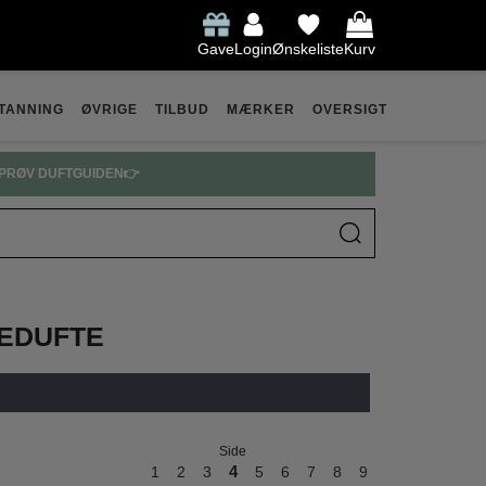
Gave
Login
Ønskeliste
Kurv
TANNING
ØVRIGE
TILBUD
MÆRKER
OVERSIGT
ARFUME SPAR OP TIL 30% 👉
MEDUFTE
Side
1
2
3
4
5
6
7
8
9
10
11
12
13