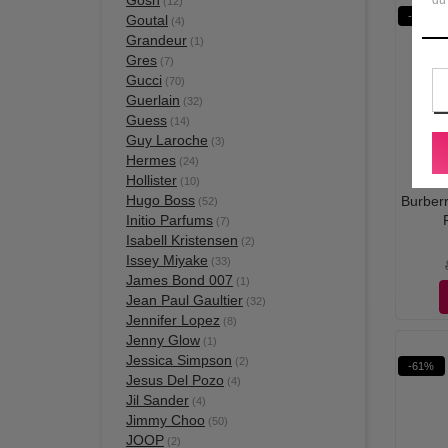
Gosh
(12)
-61%
Goutal
(4)
Grandeur
(1)
Gres
(7)
Gucci
(70)
Guerlain
(32)
Guess
(14)
Guy Laroche
(3)
Hermes
(24)
Hollister
(10)
Hugo Boss
Burberr
(52)
Initio Parfums
(7)
Isabell Kristensen
(2)
Issey Miyake
(33)
James Bond 007
(1)
Jean Paul Gaultier
(32)
Jennifer Lopez
(8)
Jenny Glow
(1)
Jessica Simpson
(2)
-61%
Jesus Del Pozo
(4)
Jil Sander
(4)
Jimmy Choo
(50)
JOOP
(2)