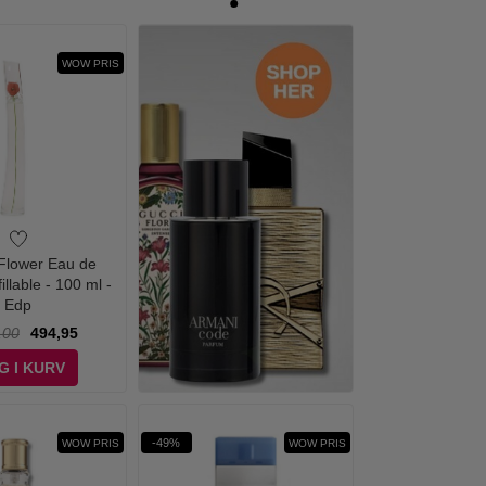
WOW PRIS
Flower Eau de
llable - 100 ml -
Edp
,00
494,95
G I KURV
-49%
WOW PRIS
WOW PRIS