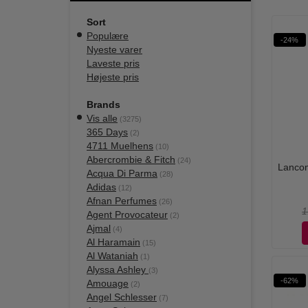
Sort
Populære
-24%
Nyeste varer
Laveste pris
Højeste pris
Brands
Vis alle
(3275)
365 Days
(2)
4711 Muelhens
(10)
Abercrombie & Fitch
(24)
Lancom
Acqua Di Parma
(28)
Adidas
(12)
Afnan Perfumes
(26)
1
Agent Provocateur
(2)
Ajmal
(4)
Al Haramain
(15)
Al Wataniah
(1)
Alyssa Ashley
(3)
-62%
Amouage
(2)
Angel Schlesser
(7)