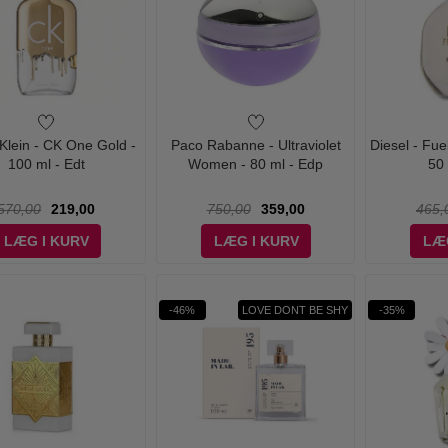
 Klein - CK One Gold -
Paco Rabanne - Ultraviolet
Diesel - Fuel
100 ml - Edt
Women - 80 ml - Edp
50
570,00
219,00
750,00
359,00
465,
LÆG I KURV
LÆG I KURV
LÆ
-46%
LOVE DONT BE SHY
-35%