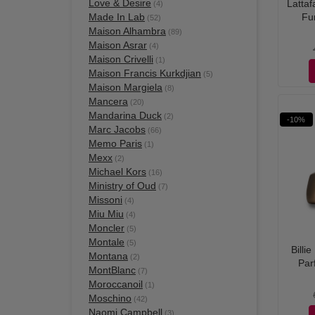
Love & Desire
Lattaf
(4)
Made In Lab
Fu
(52)
Maison Alhambra
(89)
Maison Asrar
(4)
Maison Crivelli
(1)
Maison Francis Kurkdjian
(5)
Maison Margiela
(8)
Mancera
(20)
Mandarina Duck
(2)
-10%
Marc Jacobs
(66)
Memo Paris
(1)
Mexx
(2)
Michael Kors
(16)
Ministry of Oud
(7)
Missoni
(4)
Miu Miu
(4)
Moncler
(5)
Montale
(5)
Billie
Montana
(2)
Par
MontBlanc
(7)
Moroccanoil
(1)
Moschino
(42)
Naomi Campbell
(3)