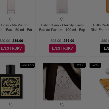
 Boss - Ma Vie pour
Calvin Klein - Eternity Fresh
Riiffs Pe
 L'Eau - 50 ml - Edt
Eau de Parfum - 100 ml - Edp
Rise Eau de
620,00
239,00
695,00
259,00
350,
LÆG I KURV
LÆG I KURV
LÆ
-40%
WOW PRIS
STR L