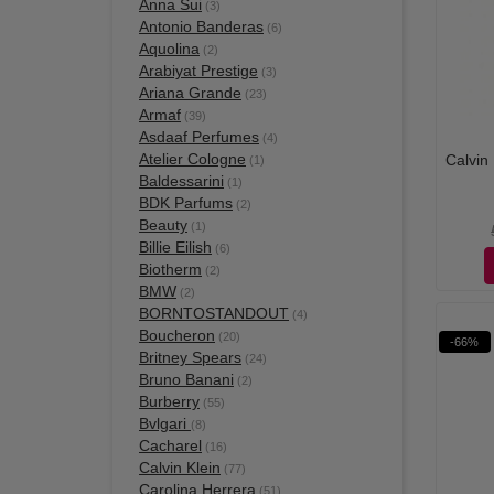
Anna Sui
(3)
Antonio Banderas
(6)
Aquolina
(2)
Arabiyat Prestige
(3)
Ariana Grande
(23)
Armaf
(39)
Asdaaf Perfumes
(4)
Atelier Cologne
Calvin
(1)
Baldessarini
(1)
BDK Parfums
(2)
Beauty
(1)
Billie Eilish
(6)
Biotherm
(2)
BMW
(2)
BORNTOSTANDOUT
(4)
Boucheron
(20)
-66%
Britney Spears
(24)
Bruno Banani
(2)
Burberry
(55)
Bvlgari
(8)
Cacharel
(16)
Calvin Klein
(77)
Carolina Herrera
(51)