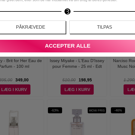
-61%
-55%
WOW PRIS
WOW PRIS
PÅKRÆVEDE
TILPAS
ACCEPTER ALLE
y - Brit for Her Eau de
Issey Miyake - L'Eau D'Issey
Narciso Ro
Parfum - 100 ml
pour Femme - 25 ml - Edt
Musc Noi
895,00
349,00
510,00
198,95
1.290
LÆG I KURV
LÆG I KURV
LÆ
-63%
-46%
WOW PRIS