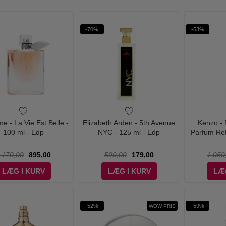
-70%
-53%
e - La Vie Est Belle -
Elizabeth Arden - 5th Avenue
Kenzo - 
100 ml - Edp
NYC - 125 ml - Edp
Parfum Refi
.170,00
895,00
599,00
179,00
1.050
LÆG I KURV
LÆG I KURV
LÆ
-52%
-59%
WOW PRIS