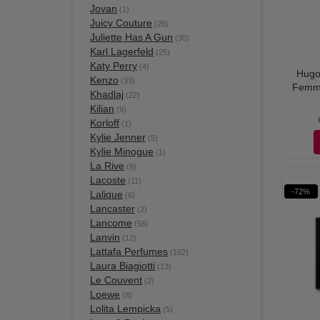
Jovan
(1)
Juicy Couture
(26)
Juliette Has A Gun
(30)
Karl Lagerfeld
(25)
Katy Perry
(4)
Hugo
Kenzo
(33)
Femme
Khadlaj
(22)
Kilian
(9)
Korloff
(1)
Kylie Jenner
(5)
Kylie Minogue
(1)
La Rive
(9)
Lacoste
(11)
-72%
Lalique
(6)
Lancaster
(2)
Lancome
(56)
Lanvin
(12)
Lattafa Perfumes
(162)
Laura Biagiotti
(13)
Le Couvent
(2)
Loewe
(8)
Lolita Lempicka
(5)