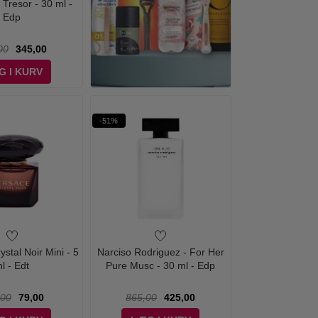
Tresor - 30 ml -
Edp
00
345,00
G I KURV
-51%
ystal Noir Mini - 5
Narciso Rodriguez - For Her
l - Edt
Pure Musc - 30 ml - Edp
,00
79,00
865,00
425,00