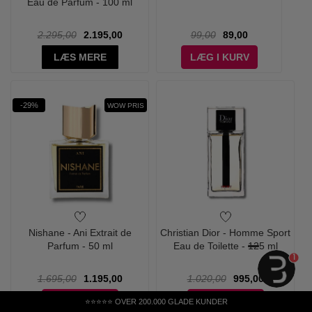
Eau de Parfum - 100 ml
2.295,00
2.195,00
99,00
89,00
LÆS MERE
LÆG I KURV
-29%
WOW PRIS
Nishane - Ani Extrait de
Christian Dior - Homme Sport
Parfum - 50 ml
Eau de Toilette - 125 ml
1
1.695,00
1.195,00
1.020,00
995,00
LÆG I KURV
LÆG I KURV
⭐⭐⭐⭐⭐ OVER 200.000 GLADE KUNDER