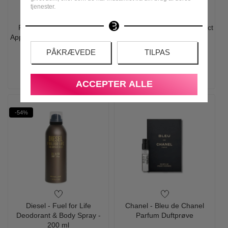
tjenester.
Fragrance World - Elysia
David Beckham - True Instinct
Apple Rouge Eau de Parfum -
- 75 ml - Edp
100 ml
PÅKRÆVEDE
TILPAS
400,00
198,95
450,00
129,00
LÆG I KURV
LÆG I KURV
ACCEPTER ALLE
-54%
Diesel - Fuel for Life
Chanel - Bleu de Chanel
Deodorant & Body Spray -
Parfum Duftprøve
200 ml