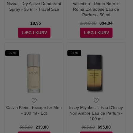
Nivea - Dry Active Deodorant
Valentino - Uomo Born in
Spray - 35 ml - Travel Size
Roma Extradose Eau de
Parfum - 50 ml
18,95
1.000,00
694,94
LÆG I KURV
LÆG I KURV
-60%
-30%
Calvin Klein - Escape for Men
Issey Miyake - L'Eau D'Issey
- 100 ml - Edt
Noir Ambre Eau de Parfum -
100 ml
595,00
239,00
995,00
695,00