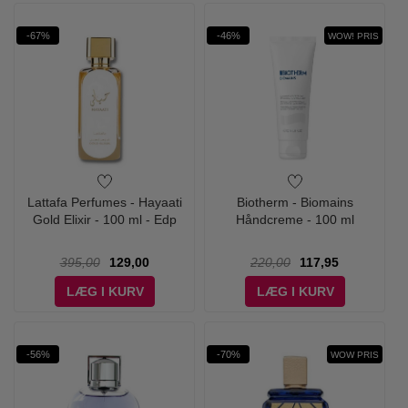
-67%
-46%
WOW! PRIS
Lattafa Perfumes - Hayaati
Biotherm - Biomains
Gold Elixir - 100 ml - Edp
Håndcreme - 100 ml
395,00
129,00
220,00
117,95
LÆG I KURV
LÆG I KURV
-56%
-70%
WOW PRIS