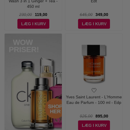
Wash 3 in 1 Ginger + Tea -
Edt
450 ml
230,00
119,00
645,00
349,00
LÆG I KURV
LÆG I KURV
Yves Saint Laurent - L'Homme
Eau de Parfum - 100 ml - Edp
925,00
895,00
LÆG I KURV