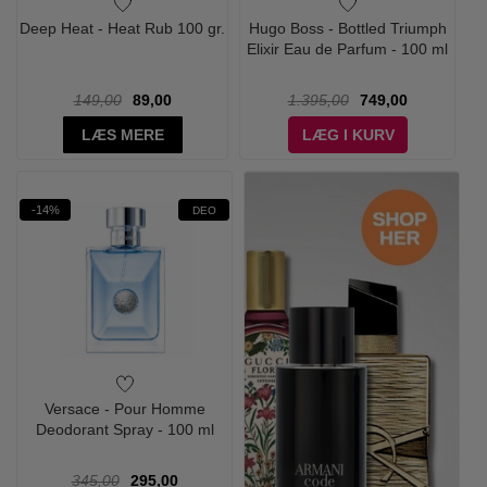
Deep Heat - Heat Rub 100 gr.
Hugo Boss - Bottled Triumph
Elixir Eau de Parfum - 100 ml
149,00
89,00
1.395,00
749,00
LÆS MERE
LÆG I KURV
-14%
DEO
Versace - Pour Homme
Deodorant Spray - 100 ml
345,00
295,00