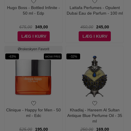
Hugo Boss - Bottled Infinite -
Lattafa Perfumes - Opulent
50 ml - Edp
Dubai Eau de Parfum - 100 ml
675,00
349,00
450,00
245,00
LÆG I KURV
LÆG I KURV
Ønskeskyen Favorit
-63%
-32%
WOW PRIS
Clinique - Happy for Men - 50
Khadlaj - Hareem Al Sultan
ml - Edc
Antique Blue Perfume Oil - 35
ml
525,00
195,00
250,00
169,00