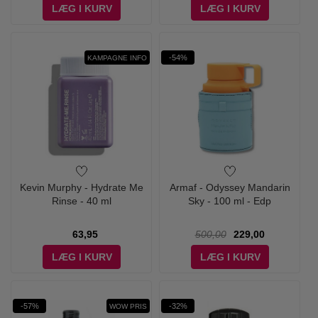
LÆG I KURV
LÆG I KURV
-54%
KAMPAGNE INFO
Kevin Murphy - Hydrate Me
Armaf - Odyssey Mandarin
Rinse - 40 ml
Sky - 100 ml - Edp
63,95
500,00
229,00
LÆG I KURV
LÆG I KURV
-57%
-32%
WOW PRIS