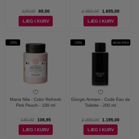
120,00
89,00
1.950,00
1.695,00
LÆG I KURV
LÆG I KURV
-25%
-14%
WOW PRIS
Maria Nila - Color Refresh
Giorgio Armani - Code Eau de
Pink Peach - 100 ml
Toilette - 200 ml
145,00
108,95
1.395,00
1.195,00
LÆG I KURV
LÆG I KURV