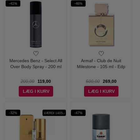
-41%
-46%
Mercedes Benz - Select All
Armaf - Club de Nuit
Over Body Spray - 200 ml
Milestone - 105 ml - Edp
200,00
119,00
500,00
269,00
LÆG I KURV
LÆG I KURV
-32%
-47%
VÆRDI 1405,-