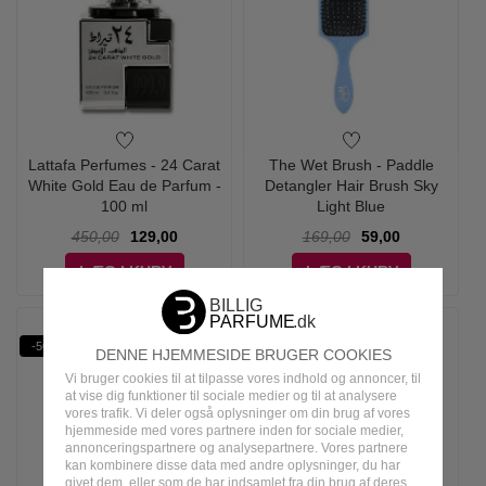
Lattafa Perfumes - 24 Carat
The Wet Brush - Paddle
White Gold Eau de Parfum -
Detangler Hair Brush Sky
100 ml
Light Blue
450,00
129,00
169,00
59,00
LÆG I KURV
LÆG I KURV
-50%
-71%
DENNE HJEMMESIDE BRUGER COOKIES
Vi bruger cookies til at tilpasse vores indhold og annoncer, til
at vise dig funktioner til sociale medier og til at analysere
vores trafik. Vi deler også oplysninger om din brug af vores
hjemmeside med vores partnere inden for sociale medier,
annonceringspartnere og analysepartnere. Vores partnere
kan kombinere disse data med andre oplysninger, du har
givet dem, eller som de har indsamlet fra din brug af deres