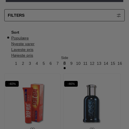
FILTERS
Sort
Populære
Nyeste varer
Laveste pris
Højeste pris
Side
1
2
3
4
5
6
7
8
9
10
11
12
13
14
15
16
17
-40%
-46%