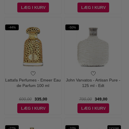
LÆG I KURV
LÆG I KURV
-44%
-50%
Lattafa Perfumes - Emeer Eau
John Varvatos - Artisan Pure -
de Parfum 100 ml
125 ml - Edt
600,00
335,00
700,00
349,00
LÆG I KURV
LÆG I KURV
-22%
-10%
2X50ML