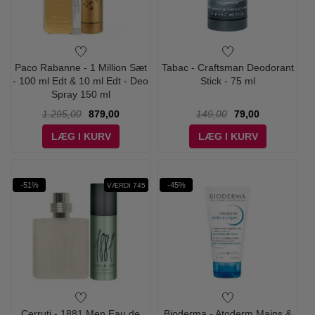
Paco Rabanne - 1 Million Sæt
Tabac - Craftsman Deodorant
- 100 ml Edt & 10 ml Edt - Deo
Stick - 75 ml
Spray 150 ml
1.295,00
879,00
149,00
79,00
LÆG I KURV
LÆG I KURV
-51%
-45%
VÆRDI 745
Cerruti - 1881 Men Eau de
Bioderma - Atoderm Mains &