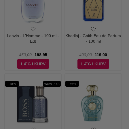
Lanvin - L'Homme - 100 ml -
Khadlaj - Gaith Eau de Parfum
Edt
- 100 ml
450,00
198,95
400,00
119,00
LÆG I KURV
LÆG I KURV
-48%
-46%
WOW PRIS