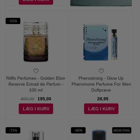
-51%
Riiffs Perfumes - Golden Elixir
Pherostrong - Glow Up
Reserve Extrait de Parfum -
Pheromone Perfume For Men
100 ml
Duftprøve
400,00
195,00
28,95
LÆG I KURV
LÆG I KURV
-71%
-65%
WOW PRIS