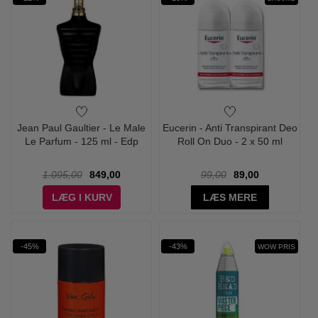
Jean Paul Gaultier - Le Male
Eucerin - Anti Transpirant Deo
Le Parfum - 125 ml - Edp
Roll On Duo - 2 x 50 ml
1.095,00
849,00
99,00
89,00
LÆG I KURV
LÆS MERE
-45%
-43%
WOW PRIS