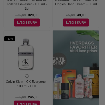
Toilette Gavesæt - 100 ml -
Ongles Hand Cream - 50 ml
Edt
675,00
329,00
89,00
49,00
LÆG I KURV
LÆG I KURV
-53%
Calvin Klein - CK Everyone -
100 ml - EDT
525,00
245,00
LÆG I KURV