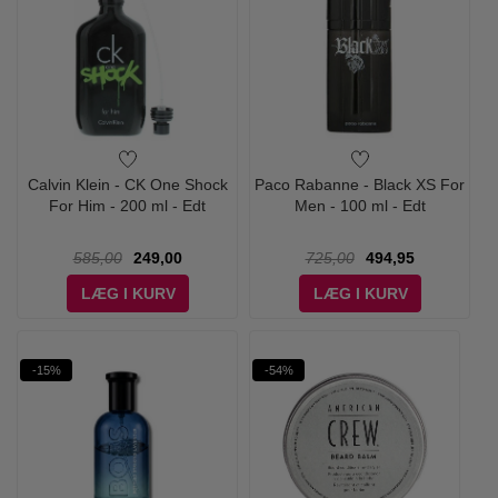
Calvin Klein - CK One Shock
Paco Rabanne - Black XS For
For Him - 200 ml - Edt
Men - 100 ml - Edt
585,00
249,00
725,00
494,95
LÆG I KURV
LÆG I KURV
-15%
-54%