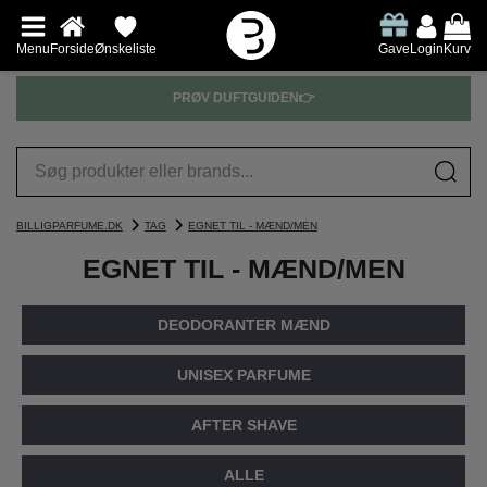
Menu
Forside
Ønskeliste
Gave
Login
Kurv
PRØV DUFTGUIDEN👉
BILLIGPARFUME.DK
TAG
EGNET TIL - MÆND/MEN
EGNET TIL - MÆND/MEN
DEODORANTER MÆND
UNISEX PARFUME
AFTER SHAVE
ALLE