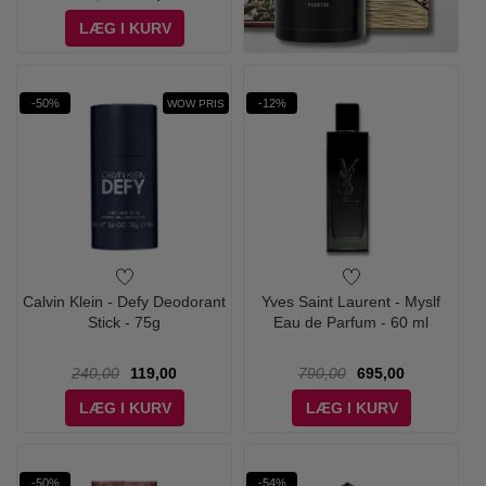
LÆG I KURV
-50%
-12%
WOW PRIS
Calvin Klein - Defy Deodorant
Yves Saint Laurent - Myslf
Stick - 75g
Eau de Parfum - 60 ml
240,00
119,00
790,00
695,00
LÆG I KURV
LÆG I KURV
-50%
-54%