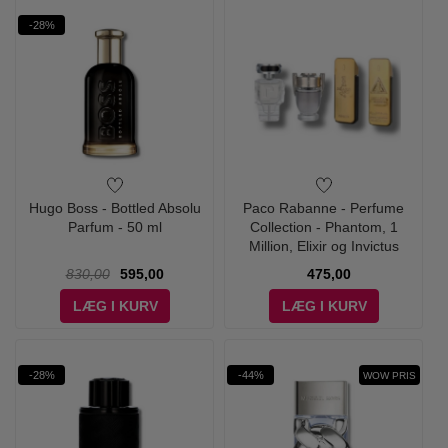
-28%
Hugo Boss - Bottled Absolu
Paco Rabanne - Perfume
Parfum - 50 ml
Collection - Phantom, 1
Million, Elixir og Invictus
830,00
595,00
475,00
LÆG I KURV
LÆG I KURV
-28%
-44%
WOW PRIS