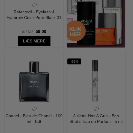
Refectocil - Eyelash &
Eyebrow Color Pure Black 01
89,00
59,00
LÆS MERE
-56%
Chanel - Bleu de Chanel - 100
Juliette Has A Gun - Ego
ml - Edt
Stratis Eau de Parfum - 5 ml