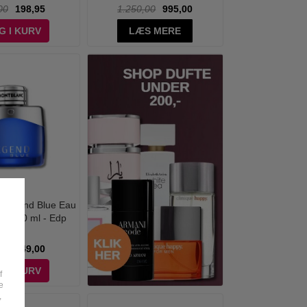
00
198,95
1.250,00
995,00
G I KURV
LÆS MERE
 Legend Blue Eau
 - 100 ml - Edp
00
449,00
G I KURV
f
e
,