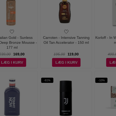
alian Gold - Sunless
Carroten - Intensive Tanning
Korloff - In
 Deep Bronze Mousse -
Oil Tan Accelerator - 150 ml
m
177 ml
239,00
169,00
195,00
119,00
400,
LÆG I KURV
LÆG I KURV
LÆ
-61%
-10%