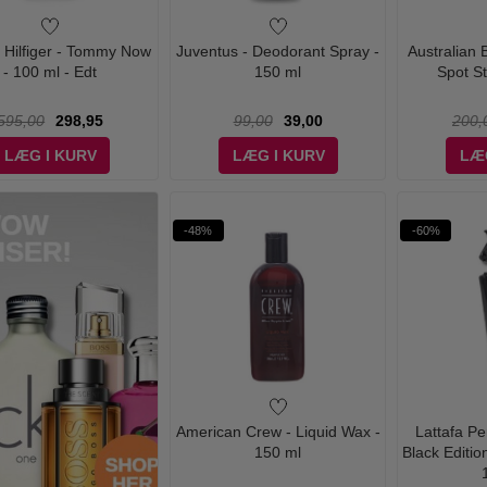
Hilfiger - Tommy Now
Juventus - Deodorant Spray -
Australian
- 100 ml - Edt
150 ml
Spot St
595,00
298,95
99,00
39,00
200,
LÆG I KURV
LÆG I KURV
LÆ
-48%
-60%
American Crew - Liquid Wax -
Lattafa P
150 ml
Black Editi