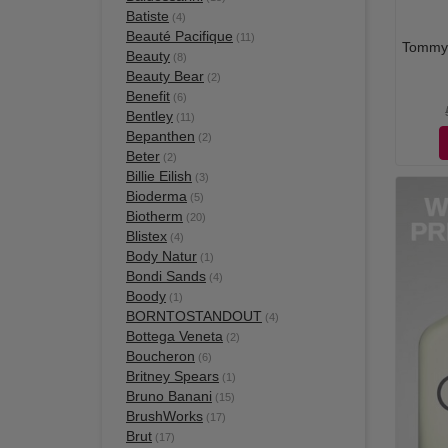
Batiste
(4)
Beauté Pacifique
(11)
Tommy 
Beauty
(8)
Beauty Bear
(2)
Benefit
(6)
Bentley
(11)
Bepanthen
(2)
Beter
(2)
Billie Eilish
(3)
Bioderma
(5)
Biotherm
(20)
Blistex
(4)
Body Natur
(1)
Bondi Sands
(4)
Boody
(1)
BORNTOSTANDOUT
(4)
Bottega Veneta
(2)
Boucheron
(6)
Britney Spears
(1)
Bruno Banani
(15)
BrushWorks
(17)
Brut
(17)