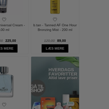
Universal Cream -
b.tan - Tanned AF One Hour
100 ml
Bronzing Mist - 200 ml
00
225,00
120,00
89,00
S MERE
LÆS MERE