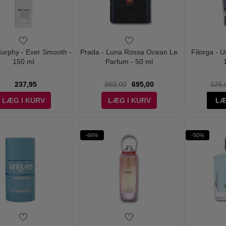
urphy - Ever Smooth -
Prada - Luna Rossa Ocean Le
Filorga - 
150 ml
Parfum - 50 ml
237,95
950,00
695,00
325,
LÆG I KURV
LÆG I KURV
LÆ
-66%
-50%