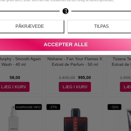
-46%
-59%
KAMPAGNE INFO
PÅKRÆVEDE
TILPAS
ACCEPTER ALLE
Murphy - Smooth Again
Nishane - Fan Your Flames X
Tiziana T
Wash - 40 ml
Extrait de Parfum - 50 ml
Extrait de
58,00
1.830,00
995,00
1.895
LÆG I KURV
LÆG I KURV
LÆ
-27%
-31%
KAMPAGNE INFO