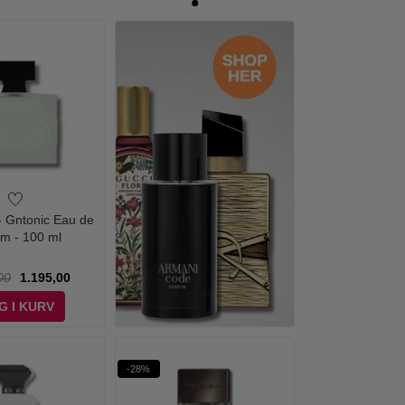
 - Gntonic Eau de
m - 100 ml
00
1.195,00
G I KURV
-28%