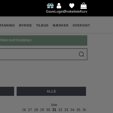
Gave
Login
Ønskeliste
Kurv
TANNING
ØVRIGE
TILBUD
MÆRKER
OVERSIGT
ARFUME SPAR OP TIL 30% 👉
ALLE
Side
2
23
24
25
26
27
28
29
30
31
32
33
34
35
36
37
38
39
40