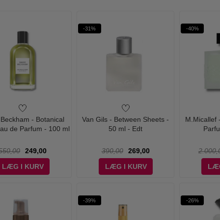
-31%
-40%
 Beckham - Botanical
Van Gils - Between Sheets -
M.Micallef
au de Parfum - 100 ml
50 ml - Edt
Parfu
550,00
249,00
390,00
269,00
2.000,
LÆG I KURV
LÆG I KURV
LÆ
-39%
-26%