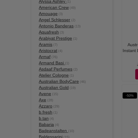
Alyssa Ashley
(1)
American Crew
(49)
Amouage
(3)
Angel Schlesser
(2)
Antonio Banderas
(13)
Aquafresh
(3)
Arabiyat Prestige
(1)
Aramis
Austr
(7)
Aristocrat
Instant
(4)
Armaf
(76)
Armand Basi
(1)
Asdaaf Perfumes
(2)
Atelier Cologne
(1)
Australian BodyCare
(46)
Australian Gold
(19)
Avene
(15)
-50%
Axe
(28)
Azzaro
(29)
b.fresh
(1)
b.tan
(4)
Babaria
(4)
Badeanstalten
(10)
Baldessarini
(15)