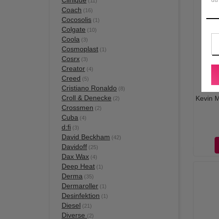
Clinique
(11)
Coach
(16)
Cocosolis
(1)
Colgate
(10)
Coola
(3)
Cosmoplast
(1)
Cosrx
(3)
Creator
(4)
Creed
(5)
Cristiano Ronaldo
(8)
Croll & Denecke
Kevin 
(2)
Crossmen
(2)
Cuba
(4)
d:fi
(3)
David Beckham
(42)
Davidoff
(25)
Dax Wax
(4)
Deep Heat
(1)
Derma
(35)
Dermaroller
(1)
Desinfektion
(1)
Diesel
(21)
Diverse
(2)