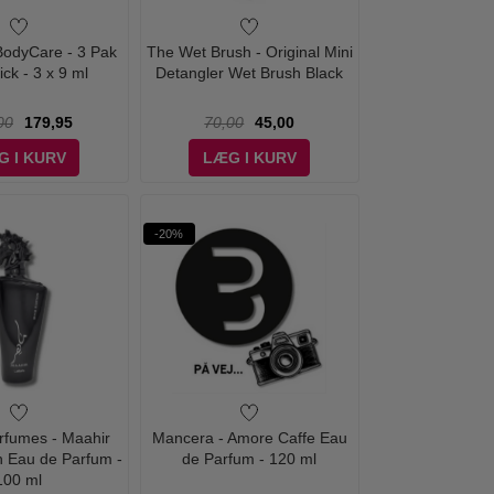
 BodyCare - 3 Pak
The Wet Brush - Original Mini
ick - 3 x 9 ml
Detangler Wet Brush Black
00
179,95
70,00
45,00
G I KURV
LÆG I KURV
-20%
erfumes - Maahir
Mancera - Amore Caffe Eau
on Eau de Parfum -
de Parfum - 120 ml
100 ml