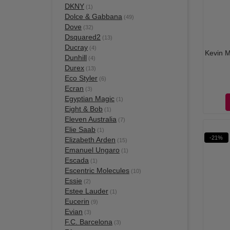
DKNY
(1)
Dolce & Gabbana
(49)
Dove
(32)
Dsquared2
(13)
Ducray
(4)
Kevin M
Dunhill
(4)
Durex
(13)
Eco Styler
(6)
Ecran
(3)
Egyptian Magic
(1)
Eight & Bob
(1)
Eleven Australia
(7)
Elie Saab
(1)
-21%
Elizabeth Arden
(15)
Emanuel Ungaro
(1)
Escada
(1)
Escentric Molecules
(10)
Essie
(2)
Estee Lauder
(1)
Eucerin
(9)
Evian
(3)
F.C. Barcelona
(3)