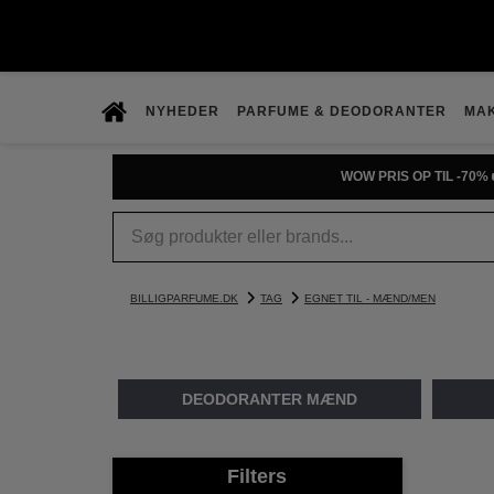
NYHEDER
PARFUME & DEODORANTER
MA
PRØV DUFTGUIDEN
BILLIGPARFUME.DK
TAG
EGNET TIL - MÆND/MEN
DEODORANTER MÆND
Filters
1
2
3