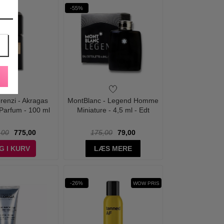
-55%
erenzi - Akragas
MontBlanc - Legend Homme
 Parfum - 100 ml
Miniature - 4,5 ml - Edt
,00
775,00
175,00
79,00
G I KURV
LÆS MERE
-26%
WOW PRIS