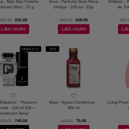
ce - Man Eau Fraiche
Gres - Parfums Gres Piece
Hollister -
dorant Stick - 75 g
Unique - 100 ml - Edp
de Toi
285,00
225,00
495,00
169,00
300,
LÆG I KURV
LÆG I KURV
LÆ
-32%
VÆRDI 1170,-
 Rabanne - Phantom
Maui - Agave Conditioner -
Living Proo
sæt - 100 ml Edt +
385 ml
eodorant Spray
995,00
749,00
110,00
75,00