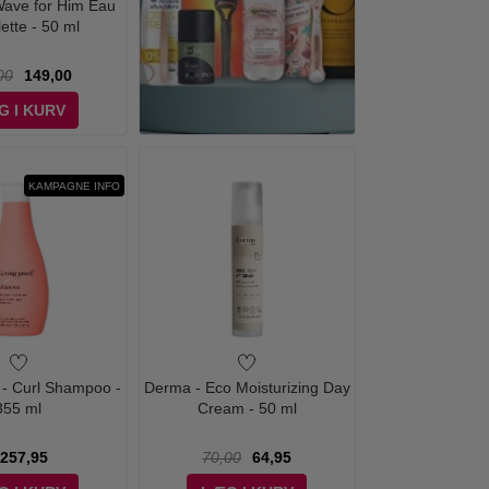
 Wave for Him Eau
lette - 50 ml
00
149,00
G I KURV
KAMPAGNE INFO
f - Curl Shampoo -
Derma - Eco Moisturizing Day
355 ml
Cream - 50 ml
257,95
70,00
64,95