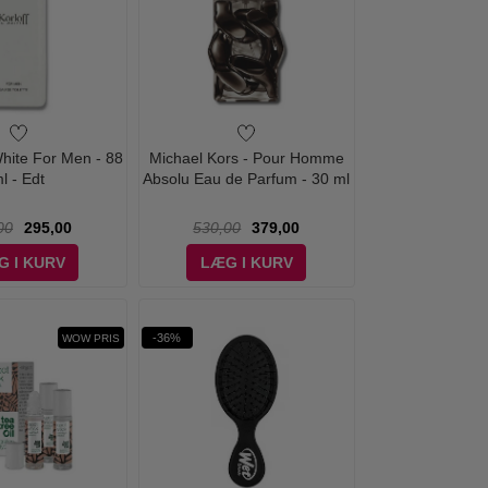
 White For Men - 88
Michael Kors - Pour Homme
l - Edt
Absolu Eau de Parfum - 30 ml
00
295,00
530,00
379,00
G I KURV
LÆG I KURV
-36%
WOW PRIS