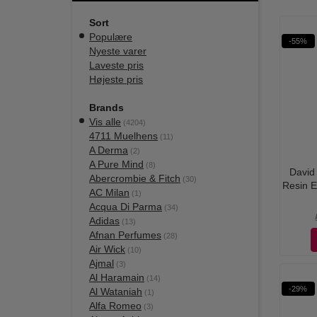
Sort
Populære
-55%
Nyeste varer
Laveste pris
Højeste pris
Brands
Vis alle
(4204)
4711 Muelhens
(11)
A Derma
(2)
A Pure Mind
(8)
David
Abercrombie & Fitch
(30)
Resin E
AC Milan
(1)
Acqua Di Parma
(34)
Adidas
(13)
Afnan Perfumes
(28)
Air Wick
(10)
Ajmal
(3)
Al Haramain
(14)
-29%
Al Wataniah
(1)
Alfa Romeo
(3)