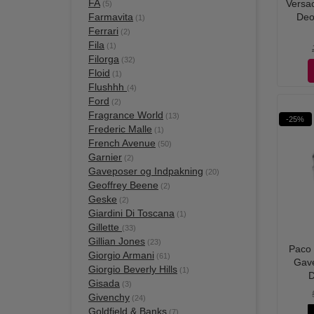
FA
Versa
(5)
Farmavita
Deo
(1)
Ferrari
(2)
Fila
(1)
Filorga
(32)
Floid
(1)
Flushhh
(4)
Ford
(2)
Fragrance World
(13)
-25%
Frederic Malle
(1)
French Avenue
(50)
Garnier
(2)
Gaveposer og Indpakning
(20)
Geoffrey Beene
(2)
Geske
(2)
Giardini Di Toscana
(1)
Gillette
(33)
Gillian Jones
(23)
Paco
Giorgio Armani
(61)
Gave
Giorgio Beverly Hills
(1)
D
Gisada
(3)
Givenchy
(24)
Goldfield & Banks
(7)