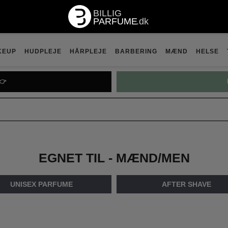
KEUP
HUDPLEJE
HÅRPLEJE
BARBERING
MÆND
HELSE

PRADA P
EGNET TIL - MÆND/MEN
UNISEX PARFUME
AFTER SHAVE
4
5
6
7
8
9
10
11
12
13
14
15
16
17
18
19
20
21
2