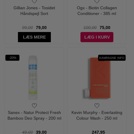
Gillian Jones - Tosidet
Ogx - Biotin Collagen
Håndspejl Sort
Conditioner - 385 ml
99,00
79,00
100,00
75,00
LÆS MERE
LÆG I KURV
-20%
KAMPAGNE INFO
Sanex - Natur Protect Fresh
Kevin Murphy - Everlasting
Bamboo Deo Spray - 200 ml
Colour Wash - 250 ml
49,00
39,00
247,95