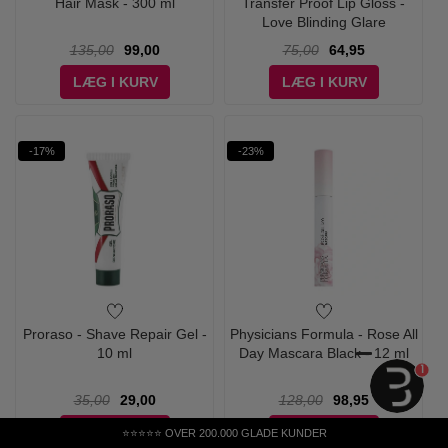
Hair Mask - 300 ml
Transfer Proof Lip Gloss -
Love Blinding Glare
135,00
99,00
75,00
64,95
LÆG I KURV
LÆG I KURV
-17%
-23%
Proraso - Shave Repair Gel -
Physicians Formula - Rose All
10 ml
Day Mascara Black - 12 ml
1
35,00
29,00
128,00
98,95
LÆG I KURV
LÆG I KURV
⭐⭐⭐⭐⭐ OVER 200.000 GLADE KUNDER