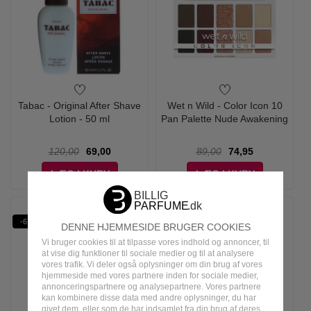
Tabac - Original After Shave
Wet n Wild - Color Icon 10
Lotion - 50 ml
Pan Palette Nude Awakening
120,00
69,00
89,00
74,95
LÆG I KURV
LÆG I KURV
-67%
-26%
DENNE HJEMMESIDE BRUGER COOKIES
Vi bruger cookies til at tilpasse vores indhold og annoncer, til
at vise dig funktioner til sociale medier og til at analysere
vores trafik. Vi deler også oplysninger om din brug af vores
hjemmeside med vores partnere inden for sociale medier,
annonceringspartnere og analysepartnere. Vores partnere
kan kombinere disse data med andre oplysninger, du har
givet dem, eller som de har indsamlet fra din brug af deres