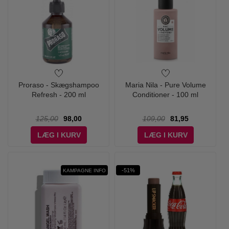
Proraso - Skægshampoo
Maria Nila - Pure Volume
Refresh - 200 ml
Conditioner - 100 ml
125,00
98,00
109,00
81,95
LÆG I KURV
LÆG I KURV
-51%
KAMPAGNE INFO