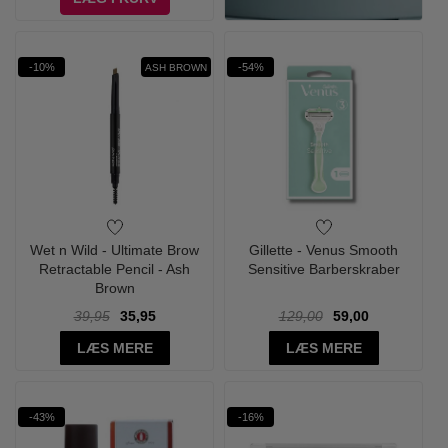
-10%
-54%
ASH BROWN
Wet n Wild - Ultimate Brow
Gillette - Venus Smooth
Retractable Pencil - Ash
Sensitive Barberskraber
Brown
39,95
35,95
129,00
59,00
LÆS MERE
LÆS MERE
-43%
-16%