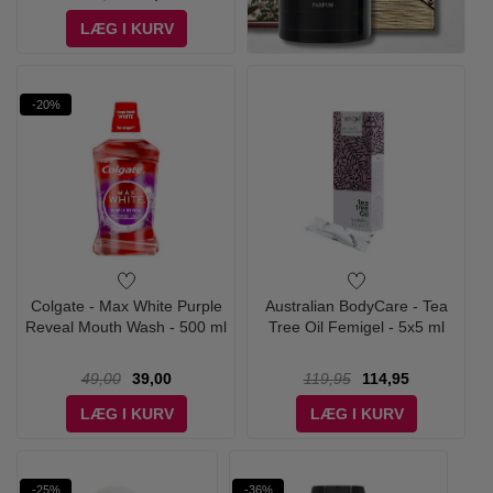
LÆG I KURV
-20%
Colgate - Max White Purple
Australian BodyCare - Tea
Reveal Mouth Wash - 500 ml
Tree Oil Femigel - 5x5 ml
49,00
39,00
119,95
114,95
LÆG I KURV
LÆG I KURV
-25%
-36%