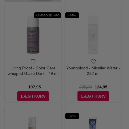
-44%
KAMPAGNE INFO
Living Proof - Color Care
Youngblood - Micellar Water -
whipped Glaze Dark - 49 ml
222 ml
107,95
225,00
124,95
LÆG I KURV
LÆG I KURV
-28%