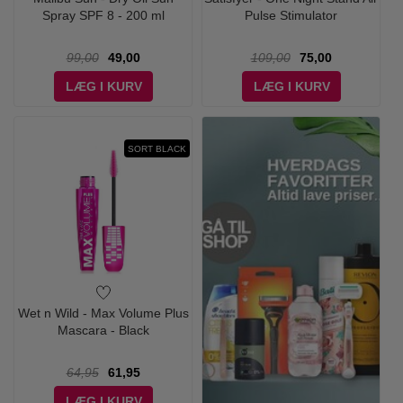
Spray SPF 8 - 200 ml
Pulse Stimulator
99,00
49,00
109,00
75,00
LÆG I KURV
LÆG I KURV
SORT BLACK
Wet n Wild - Max Volume Plus
Mascara - Black
64,95
61,95
LÆG I KURV