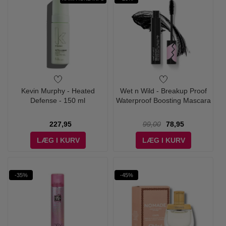
Kevin Murphy - Heated
Wet n Wild - Breakup Proof
Defense - 150 ml
Waterproof Boosting Mascara
227,95
99,00
78,95
LÆG I KURV
LÆG I KURV
-35%
-45%