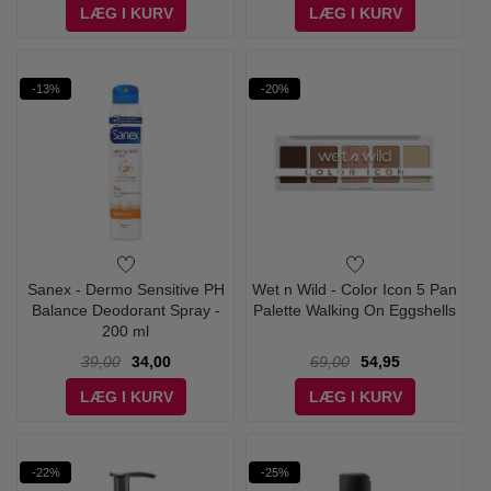
LÆG I KURV
LÆG I KURV
-13%
-20%
Sanex - Dermo Sensitive PH
Wet n Wild - Color Icon 5 Pan
Balance Deodorant Spray -
Palette Walking On Eggshells
200 ml
39,00
34,00
69,00
54,95
LÆG I KURV
LÆG I KURV
-22%
-25%