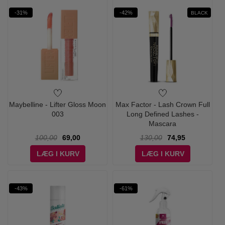
-31%
-42%
BLACK
Maybelline - Lifter Gloss Moon
Max Factor - Lash Crown Full
003
Long Defined Lashes -
Mascara
100,00
69,00
130,00
74,95
LÆG I KURV
LÆG I KURV
-43%
-61%