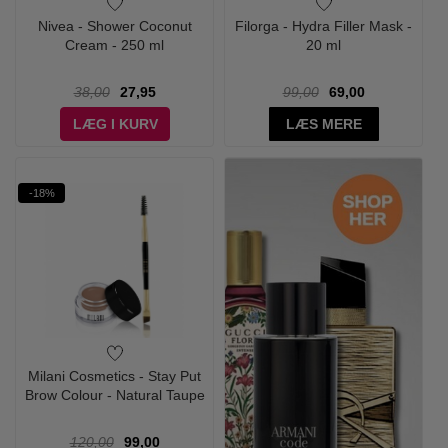
Nivea - Shower Coconut
Filorga - Hydra Filler Mask -
Cream - 250 ml
20 ml
38,00
27,95
99,00
69,00
LÆG I KURV
LÆS MERE
-18%
Milani Cosmetics - Stay Put
Brow Colour - Natural Taupe
120,00
99,00