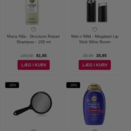
Maria Nila - Structure Repair
Wet n Wild - Megalast Lip
Shampoo - 100 ml
Stick Wine Room
109,00
81,95
39,95
35,95
LÆG I KURV
LÆG I KURV
-20%
-25%