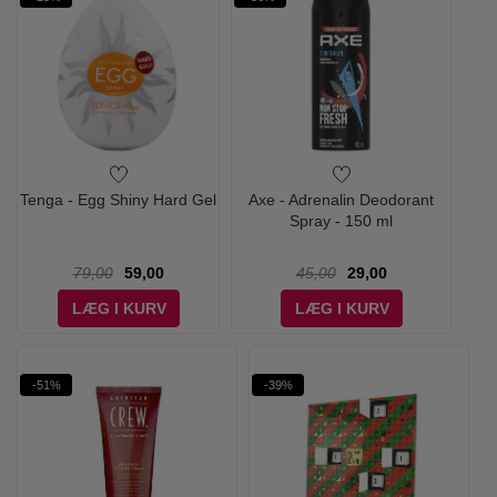
Tenga - Egg Shiny Hard Gel
Axe - Adrenalin Deodorant
Spray - 150 ml
79,00
59,00
45,00
29,00
LÆG I KURV
LÆG I KURV
-51%
-39%