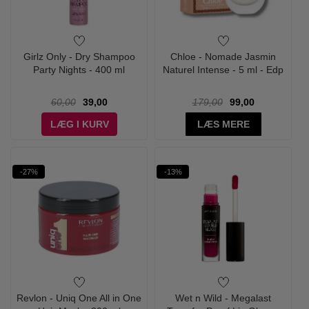
Girlz Only - Dry Shampoo
Chloe - Nomade Jasmin
Party Nights - 400 ml
Naturel Intense - 5 ml - Edp
60,00
39,00
179,00
99,00
LÆG I KURV
LÆS MERE
-27%
-13%
Revlon - Uniq One All in One
Wet n Wild - Megalast