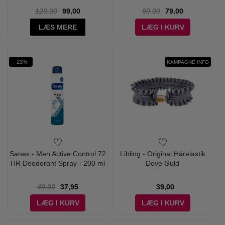
120,00
99,00
90,00
79,00
LÆS MERE
LÆG I KURV
-23%
KAMPAGNE INFO
Sanex - Men Active Control 72
Libling - Original Hårelastik
HR Deodorant Spray - 200 ml
Dove Guld
49,00
37,95
39,00
LÆG I KURV
LÆG I KURV