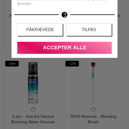
tjenester.
Ardell - Nail Addict Natural
Ambi Pur - Luftfrisker Air Mist
Square
Vanilla Gold - 185 ml
PÅKRÆVEDE
TILPAS
89,00
29,00
39,00
29,00
LÆG I KURV
LÆG I KURV
ACCEPTER ALLE
-18%
-12%
b.tan - Just Act Natural
IDUN Minerals - Blending
Bronzing Water Mousse
Brush