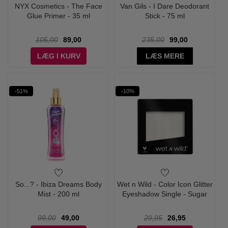
NYX Cosmetics - The Face
Van Gils - I Dare Deodorant
Glue Primer - 35 ml
Stick - 75 ml
105,00
89,00
235,00
99,00
LÆG I KURV
LÆS MERE
-51%
-10%
So...? - Ibiza Dreams Body
Wet n Wild - Color Icon Glitter
Mist - 200 ml
Eyeshadow Single - Sugar
99,00
49,00
29,95
26,95