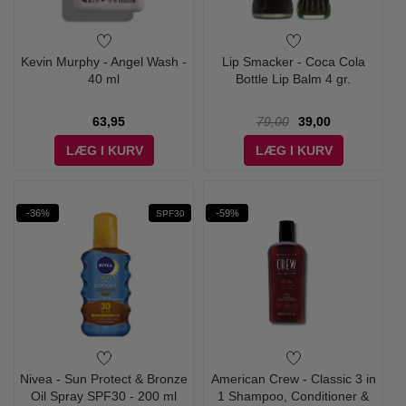
Kevin Murphy - Angel Wash -
Lip Smacker - Coca Cola
40 ml
Bottle Lip Balm 4 gr.
63,95
79,00
39,00
LÆG I KURV
LÆG I KURV
-36%
-59%
SPF30
Nivea - Sun Protect & Bronze
American Crew - Classic 3 in
Oil Spray SPF30 - 200 ml
1 Shampoo, Conditioner &