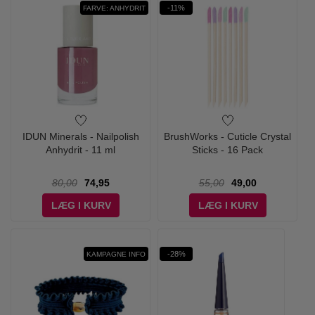
-11%
FARVE: ANHYDRIT
IDUN Minerals - Nailpolish
BrushWorks - Cuticle Crystal
Anhydrit - 11 ml
Sticks - 16 Pack
80,00
74,95
55,00
49,00
LÆG I KURV
LÆG I KURV
-28%
KAMPAGNE INFO