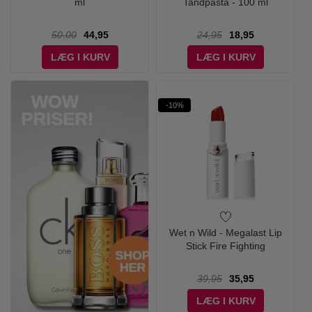
ml
Tandpasta - 100 ml
50,00
44,95
24,95
18,95
LÆG I KURV
LÆG I KURV
-10%
Wet n Wild - Megalast Lip
Stick Fire Fighting
39,95
35,95
LÆG I KURV