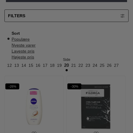
FILTERS
Sort
Populære
Nyeste varer
Laveste pris
Højeste pris
Side
11
12
13
14
15
16
17
18
19
20
21
22
23
24
25
26
27
-26%
-30%