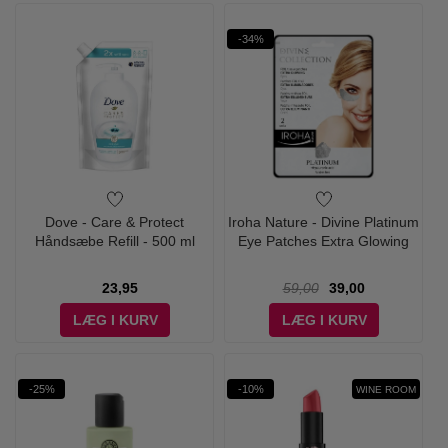
-34%
Dove - Care & Protect
Iroha Nature - Divine Platinum
Håndsæbe Refill - 500 ml
Eye Patches Extra Glowing
23,95
59,00
39,00
LÆG I KURV
LÆG I KURV
-25%
-10%
WINE ROOM