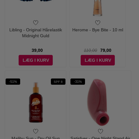
Libling - Original Hårelastik
Herome - Bye Bite - 10 ml
Midnight Guld
39,00
110,00
79,00
LÆG I KURV
LÆG I KURV
-51%
-31%
SPF 8
Malibu Sun - Dry Oil Sun
Satisfyer - One Night Stand Air