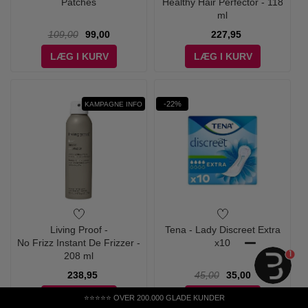
Patches
Healthy Hair Perfector - 118
ml
109,00
99,00
227,95
LÆG I KURV
LÆG I KURV
-22%
KAMPAGNE INFO
Living Proof -
Tena - Lady Discreet Extra
No Frizz Instant De Frizzer -
x10
1
208 ml
238,95
45,00
35,00
LÆG I KURV
LÆG I KURV
⭐⭐⭐⭐⭐ OVER 200.000 GLADE KUNDER