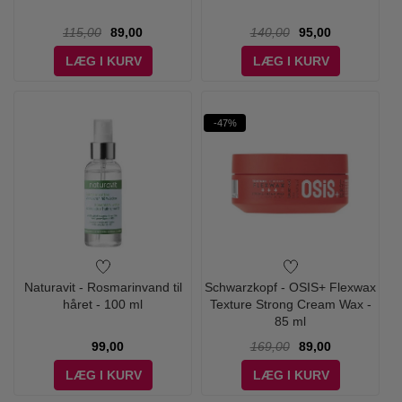
115,00
89,00
140,00
95,00
LÆG I KURV
LÆG I KURV
-47%
Naturavit - Rosmarinvand til
Schwarzkopf - OSIS+ Flexwax
håret - 100 ml
Texture Strong Cream Wax -
85 ml
99,00
169,00
89,00
LÆG I KURV
LÆG I KURV