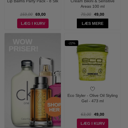
Lip Balms Party Pack - 8 Stk
Cream Bikini & Sensitive
Areas 100 ml
159,00
69,00
79,00
49,00
LÆG I KURV
LÆS MERE
-22%
Eco Styler - Olive Oil Styling
Gel - 473 ml
63,00
49,00
LÆG I KURV