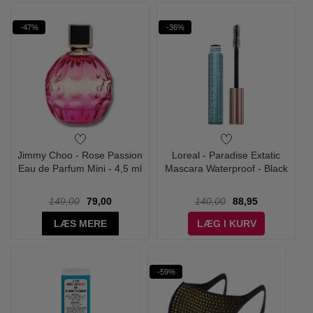
-47%
-36%
Jimmy Choo - Rose Passion
Loreal - Paradise Extatic
Eau de Parfum Mini - 4,5 ml
Mascara Waterproof - Black
149,00
79,00
140,00
88,95
LÆS MERE
LÆG I KURV
-59%