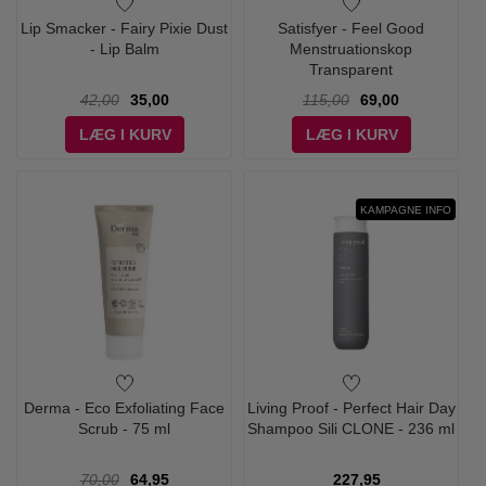
Lip Smacker - Fairy Pixie Dust
Satisfyer - Feel Good
- Lip Balm
Menstruationskop
Transparent
42,00
35,00
115,00
69,00
LÆG I KURV
LÆG I KURV
KAMPAGNE INFO
Derma - Eco Exfoliating Face
Living Proof - Perfect Hair Day
Scrub - 75 ml
Shampoo Sili CLONE - 236 ml
70,00
64,95
227,95