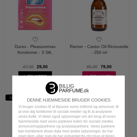
Durex - Pleasuremax
Rømer - Castor Oil Ricinusolie
Kondomer - 3 Stk.
- 250 ml
47,95
29,00
85,00
79,00
LÆS MERE
LÆG I KURV
-10%
-22%
SPF50+
DENNE HJEMMESIDE BRUGER COOKIES
Vi bruger cookies til at tilpasse vores indhold og annoncer, til
at vise dig funktioner til sociale medier og til at analysere
vores trafik. Vi deler også oplysninger om din brug af vores
hjemmeside med vores partnere inden for sociale medier,
annonceringspartnere og analysepartnere. Vores partnere
kan kombinere disse data med andre oplysninger, du har
givet dem, eller som de har indsamlet fra din brug af deres