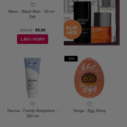
Mexx - Black Man - 30 ml -
Edt
200,00
99,00
LÆG I KURV
-25%
Derma - Family Bodylotion -
Tenga - Egg Shiny
350 ml