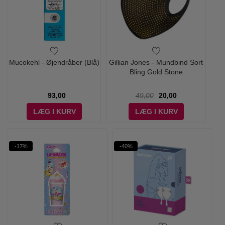
Mucokehl - Øjendråber (Blå)
Gillian Jones - Mundbind Sort
Bling Gold Stone
93,00
49,00
20,00
LÆG I KURV
LÆG I KURV
-17%
-40%