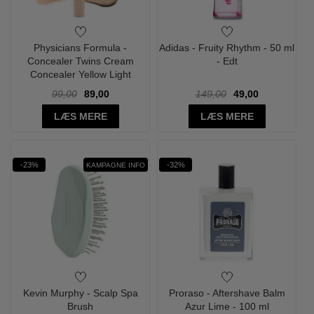
Physicians Formula -
Adidas - Fruity Rhythm - 50 ml
Concealer Twins Cream
- Edt
Concealer Yellow Light
99,00
89,00
149,00
49,00
LÆS MERE
LÆS MERE
-23%
-32%
KAMPAGNE INFO
Kevin Murphy - Scalp Spa
Proraso - Aftershave Balm
Brush
Azur Lime - 100 ml