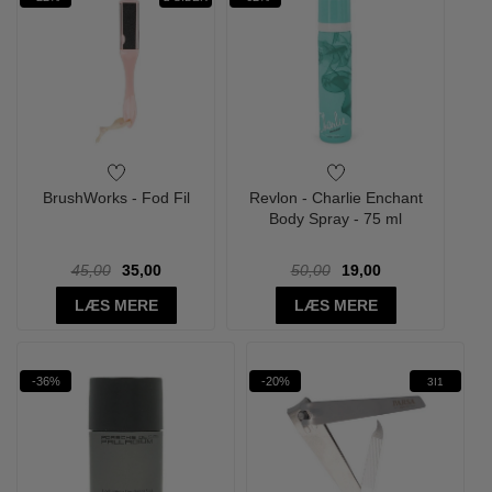
BrushWorks - Fod Fil
Revlon - Charlie Enchant
Body Spray - 75 ml
45,00
35,00
50,00
19,00
LÆS MERE
LÆS MERE
-36%
-20%
3I1