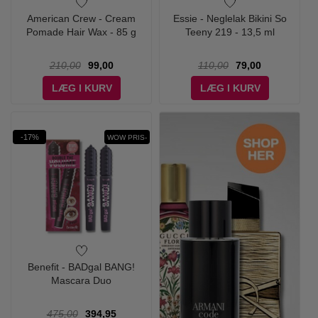
American Crew - Cream
Essie - Neglelak Bikini So
Pomade Hair Wax - 85 g
Teeny 219 - 13,5 ml
210,00
99,00
110,00
79,00
LÆG I KURV
LÆG I KURV
-17%
WOW PRIS-
Benefit - BADgal BANG!
Mascara Duo
475,00
394,95