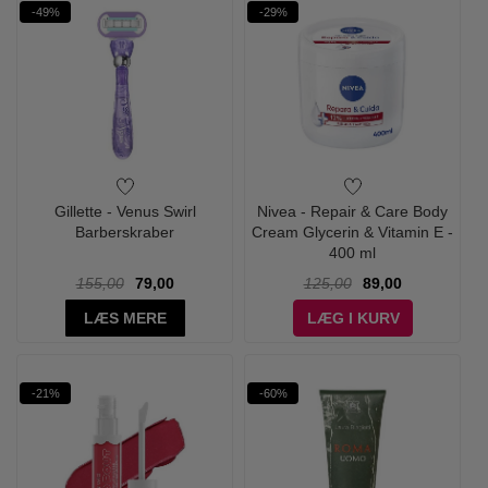
-49%
-29%
Gillette - Venus Swirl
Nivea - Repair & Care Body
Barberskraber
Cream Glycerin & Vitamin E -
400 ml
155,00
79,00
125,00
89,00
LÆS MERE
LÆG I KURV
-21%
-60%