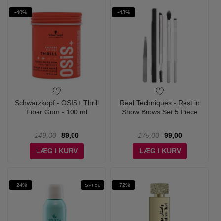
-40%
-43%
Schwarzkopf - OSIS+ Thrill
Real Techniques - Rest in
Fiber Gum - 100 ml
Show Brows Set 5 Piece
149,00
89,00
175,00
99,00
LÆG I KURV
LÆG I KURV
-24%
-72%
SPF50