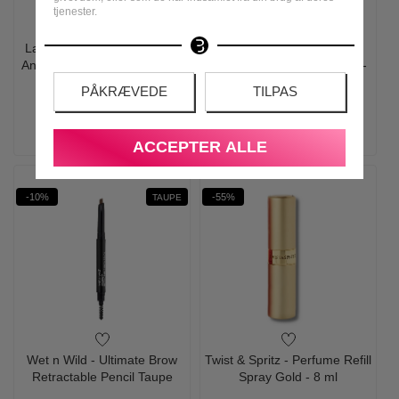
tjenester.
La Roche Posay - Anthelios
Gosh - Anything For Her
Anti Shine Mist SPF 50+ - 75
Antiperspirant Roll-on Deo -
ml
75 ml
PÅKRÆVEDE
TILPAS
165,00
149,00
89,00
69,00
LÆG I KURV
LÆG I KURV
ACCEPTER ALLE
-10%
-55%
TAUPE
Wet n Wild - Ultimate Brow
Twist & Spritz - Perfume Refill
Retractable Pencil Taupe
Spray Gold - 8 ml