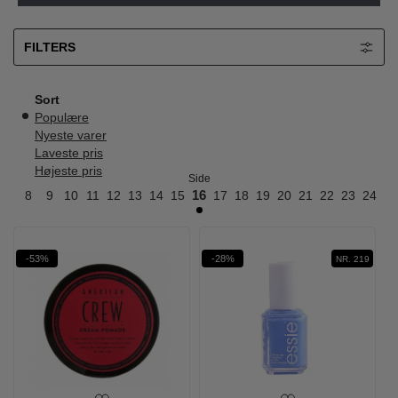
FILTERS
Sort
Populære
Nyeste varer
Laveste pris
Højeste pris
Side
7
8
9
10
11
12
13
14
15
16
17
18
19
20
21
22
23
24
25
-53%
-28%
NR. 219