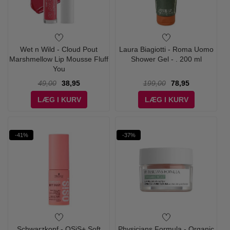
Wet n Wild - Cloud Pout
Laura Biagiotti - Roma Uomo
Marshmellow Lip Mousse Fluff
Shower Gel - . 200 ml
You
49,00
38,95
199,00
78,95
LÆG I KURV
LÆG I KURV
-41%
-37%
Schwarzkopf - OSiS+ Soft
Physicians Formula - Organic