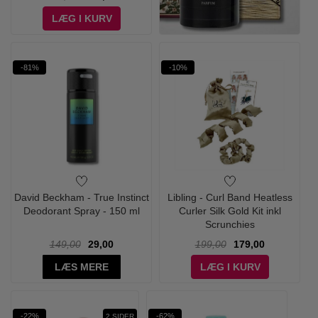
LÆG I KURV
-81%
-10%
David Beckham - True Instinct
Libling - Curl Band Heatless
Deodorant Spray - 150 ml
Curler Silk Gold Kit inkl
Scrunchies
149,00
29,00
199,00
179,00
LÆS MERE
LÆG I KURV
-22%
-62%
2 SIDER