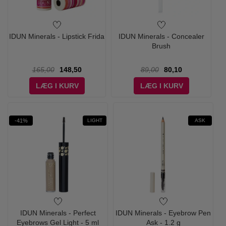
IDUN Minerals - Lipstick Frida
IDUN Minerals - Concealer
Brush
165,00
148,50
89,00
80,10
LÆG I KURV
LÆG I KURV
-41%
LIGHT
ASK
IDUN Minerals - Perfect
IDUN Minerals - Eyebrow Pen
Eyebrows Gel Light - 5 ml
Ask - 1.2 g