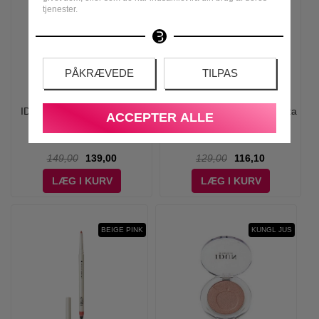
tjenester.
PÅKRÆVEDE
TILPAS
IDUN Minerals - Lip Lusher
IDUN Minerals - Lipliner Anita
ACCEPTER ALLE
Sandra
(Red)
149,00
139,00
129,00
116,10
LÆG I KURV
LÆG I KURV
BEIGE PINK
KUNGL JUS