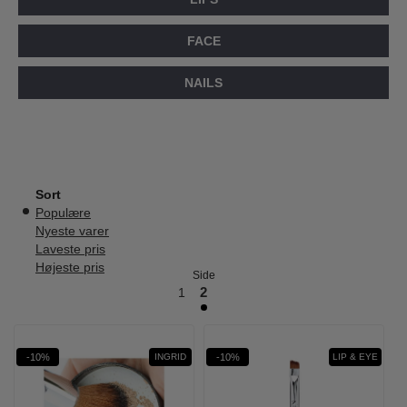
FACE
NAILS
Sort
Populære
Nyeste varer
Laveste pris
Højeste pris
Side
1
2
-10%
-10%
INGRID
LIP & EYE