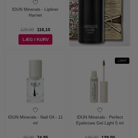
IDUN Minerals - Lipliner
Harriet
129,00
116,10
LÆG I KURV
LIGHT
IDUN Minerals - Nail Oil - 11
IDUN Minerals - Perfect
ml
Eyebrows Gel Light 5 ml
79,00
74,95
135,00
129,00