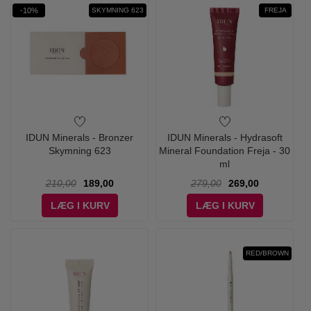
-10%
SKYMNING 623
FREJA
IDUN Minerals - Bronzer
IDUN Minerals - Hydrasoft
Skymning 623
Mineral Foundation Freja - 30
ml
210,00
189,00
279,00
269,00
LÆG I KURV
LÆG I KURV
RED/BROWN