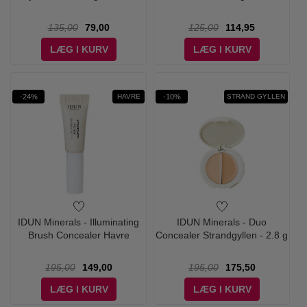
135,00
79,00
125,00
114,95
LÆG I KURV
LÆG I KURV
-24%
-10%
HAVRE
STRAND GYLLEN
IDUN Minerals - Illuminating
IDUN Minerals - Duo
Brush Concealer Havre
Concealer Strandgyllen - 2.8 g
195,00
149,00
195,00
175,50
LÆG I KURV
LÆG I KURV