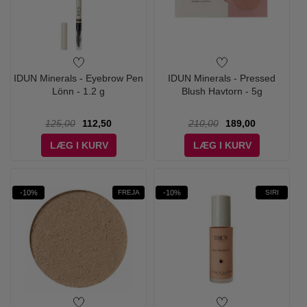
IDUN Minerals - Eyebrow Pen
IDUN Minerals - Pressed
Lönn - 1.2 g
Blush Havtorn - 5g
125,00
112,50
210,00
189,00
LÆG I KURV
LÆG I KURV
-10%
-10%
FREJA
SIRI