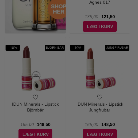
Agnes 017
135,00
121,50
LÆG I KURV
-10%
-10%
BJÖRN BÄR
JUNGF RUBÄR
IDUN Minerals - Lipstick
IDUN Minerals - Lipstick
Björnbär
Jungfrubär
165,00
148,50
165,00
148,50
LÆG I KURV
LÆG I KURV