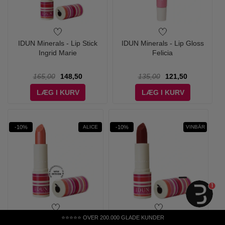
IDUN Minerals - Lip Stick
IDUN Minerals - Lip Gloss
Ingrid Marie
Felicia
165,00
148,50
135,00
121,50
LÆG I KURV
LÆG I KURV
-10%
-10%
ALICE
VINBÄR
1
⭐⭐⭐⭐⭐ OVER 200.000 GLADE KUNDER
IDUN Minerals - Lipstick Alice
IDUN Minerals - Lipstick