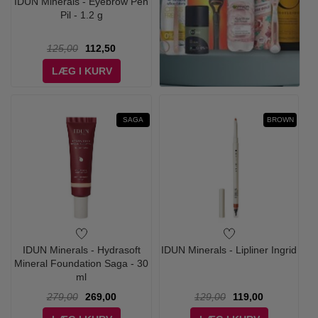
IDUN Minerals - Eyebrow Pen
Pil - 1.2 g
125,00
112,50
LÆG I KURV
SAGA
BROWN
IDUN Minerals - Hydrasoft
IDUN Minerals - Lipliner Ingrid
Mineral Foundation Saga - 30
ml
279,00
269,00
129,00
119,00