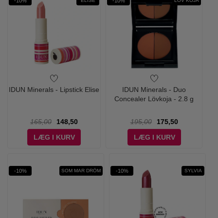
-10%
-10%
ELISE
LÖV KOJA
IDUN Minerals - Lipstick Elise
IDUN Minerals - Duo
Concealer Lövkoja - 2.8 g
165,00
148,50
195,00
175,50
LÆG I KURV
LÆG I KURV
-10%
-10%
SOM MAR DRÖM
SYLVIA