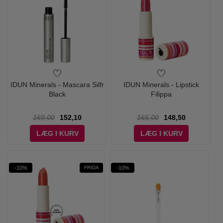
IDUN Minerals - Mascara Silfr
IDUN Minerals - Lipstick
Black
Filippa
169,00
152,10
165,00
148,50
LÆG I KURV
LÆG I KURV
-10%
-10%
FRIDA