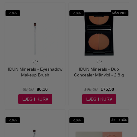
-10%
-10%
MÅN VIOL
IDUN Minerals - Eyeshadow
IDUN Minerals - Duo
Makeup Brush
Concealer Månviol - 2.8 g
89,00
80,10
195,00
175,50
LÆG I KURV
LÆG I KURV
-10%
-10%
ÅKER BÄR