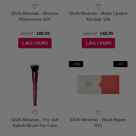
IDUN Minerals - Bronzer
IDUN Minerals - Matte Lipstick
Midsommar 624
Körsbär 104
210,00
189,00
165,00
148,95
LÆG I KURV
LÆG I KURV
-10%
013
IDUN Minerals - Pro Soft
IDUN Minerals - Blush Nypon
Kabuki Brush For Face
013