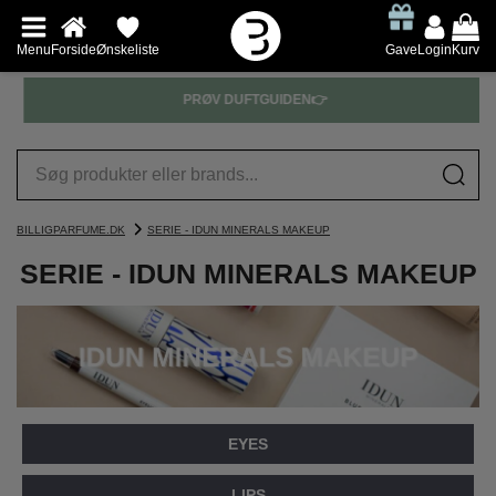
Menu
Forside
Ønskeliste
Gave
Login
Kurv
PRØV DUFTGUIDEN👉
BILLIGPARFUME.DK
SERIE - IDUN MINERALS MAKEUP
SERIE - IDUN MINERALS MAKEUP
EYES
LIPS