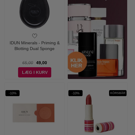
IDUN Minerals - Priming &
Blotting Dual Sponge
65,00
49,00
LÆG I KURV
-10%
-10%
KÖRSBÄR